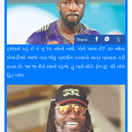
Share:
ટ્રોલર્સ કહે છે કે તું ૧૫ વર્ષનો નથી. કોને પરવા છે? ૩૦ વર્ષના
ખેલાડીઓ આજે તારા જેવું પ્રદર્શન કરવાનો માત્ર પ્રયાસ કરી
રહ્યા છે. આ જ રીતે રમતો રહેજે. હું તારો મોટો ફૅન છું. સી બૉલ
હિટ બૉલ.