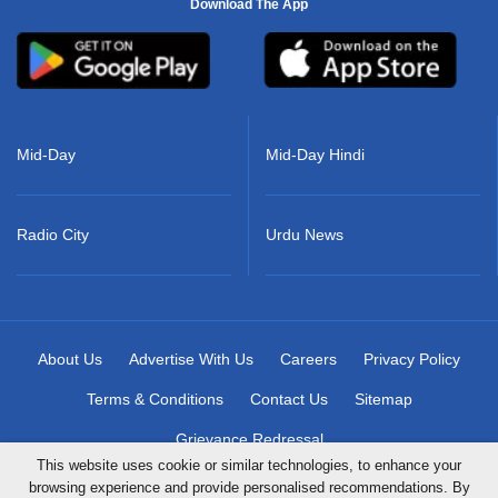
Download The App
Mid-Day
Mid-Day Hindi
Radio City
Urdu News
About Us
Advertise With Us
Careers
Privacy Policy
Terms & Conditions
Contact Us
Sitemap
Grievance Redressal
This website uses cookie or similar technologies, to enhance your
browsing experience and provide personalised recommendations. By