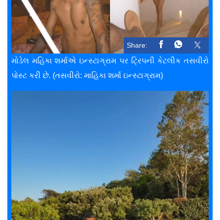
Share:
મોડેલ મહિકા શર્માએ ઇન્સ્ટાગ્રામ પર ટ્રિપની કેટલીક તસવીરો
પોસ્ટ કરી છે. (તસવીરો: માહિકા શર્મા ઇન્સ્ટાગ્રામ)