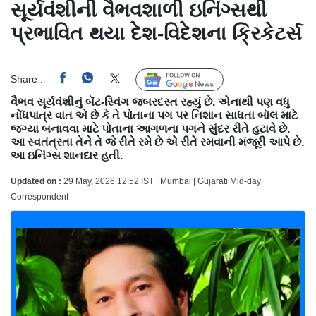
સૂર્યવંશીની વૈભવશાળી ઇનિંગ્સથી
પ્રભાવિત થયા દેશ-વિદેશના ક્રિકેટર્સ
Share :
Follow Us
વૈભવ સૂર્યવંશીનું બૅટ-સ્વિંગ જબરદસ્ત રહ્યું છે. એનાથી પણ વધુ
નોંધપાત્ર વાત એ છે કે તે પોતાના પગ પર નિશાન સાધતા બૉલ માટે
જગ્યા બનાવવા માટે પોતાના આગળના પગને સુંદર રીતે હટાવે છે.
આ સ્વતંત્રતા તેને તે જે રીતે રમે છે એ રીતે રમવાની મંજૂરી આપે છે.
આ ઇનિંગ્સ શાનદાર હતી.
Updated on :
29 May, 2026 12:52 IST | Mumbai | Gujarati Mid-day
Correspondent