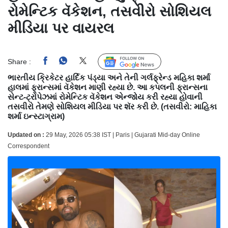
રોમેન્ટિક વૅકેશન, તસવીરો સોશિયલ
મીડિયા પર વાયરલ
Share :
Follow Us
ભારતીય ક્રિકેટર હાર્દિક પંડ્યા અને તેની ગર્લફ્રેન્ડ મહિકા શર્મા
હાલમાં ફ્રાન્સમાં વૅકેશન માણી રહ્યા છે. આ કપલની ફ્રાન્સના
સેન્ટ-ટ્રોપેઝમાં રોમેન્ટિક વૅકેશન એન્જોય કરી રહ્યા હોવાની
તસવીરો તેમણે સોશિયલ મીડિયા પર શૅર કરી છે
. (
તસવીરો: માહિકા
શર્મા ઇન્સ્ટાગ્રામ)
Updated on :
29 May, 2026 05:38 IST | Paris | Gujarati Mid-day Online
Correspondent