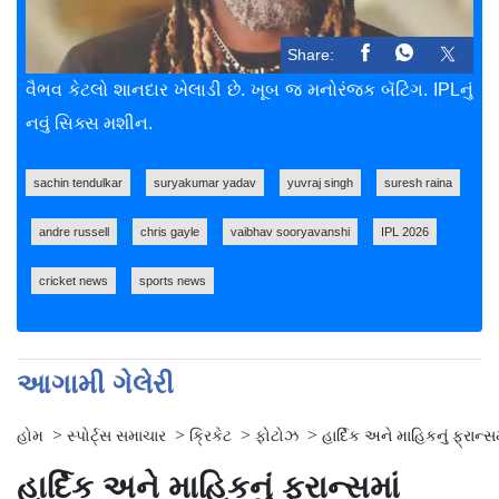
Share:
વૈભવ કેટલો શાનદાર ખેલાડી છે. ખૂબ જ મનોરંજક બૅટિંગ. IPLનું
નવું સિક્સ મશીન.
sachin tendulkar
suryakumar yadav
yuvraj singh
suresh raina
andre russell
chris gayle
vaibhav sooryavanshi
IPL 2026
cricket news
sports news
આગામી ગેલેરી
>
>
>
>
હોમ
સ્પોર્ટ્સ સમાચાર
ક્રિકેટ
ફોટોઝ
હાર્દિક અને માહિકનું ફ્રાન
હાર્દિક અને માહિકનું ફ્રાન્સમાં