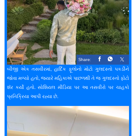
Share:
બીજી એક તસવીરમાં, હાર્દિક ફૂલોનો મોટો ગુલદસ્તો પકડીને
જોવા મળ્યો હતો, જ્યારે મહિકાએ પાછળથી તે જ ગુલદસ્તો ફોટો
શૅર કર્યો હતો. સોશિયલ મીડિયા પર આ તસવીરો પર ચાહકો
પ્રતિક્રિયા આપી રહ્યા છે.