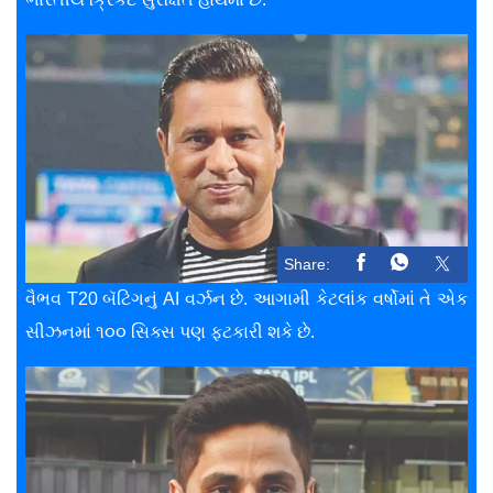
Share:
વૈભવ T20 બૅટિંગનું AI વર્ઝન છે. આગામી કેટલાંક વર્ષોમાં તે એક
સીઝનમાં ૧૦૦ સિક્સ પણ ફટકારી શકે છે.