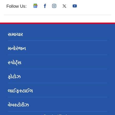
Follow Us:
સમાચાર
મનોરંજન
સ્પોર્ટ્સ
ફોટોઝ
લાઈફસ્ટાઈલ
વેબસ્ટોરીઝ