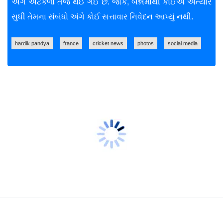
અંગે અટકળો તેજ થઈ ગઈ છે. જોકે, બન્નેમાંથી કોઈએ અત્યાર
સુધી તેમના સંબંધો અંગે કોઈ સત્તાવાર નિવેદન આપ્યું નથી.
hardik pandya
france
cricket news
photos
social media