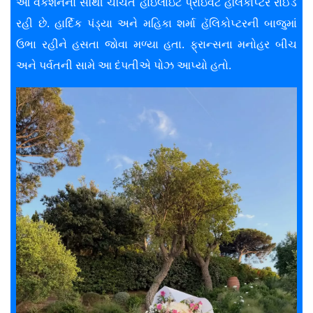
આ વૅકેશનનો સૌથી ચર્ચિત હાઇલાઇટ પ્રાઇવેટ હૅલિકોપ્ટર રાઈડ
રહી છે. હાર્દિક પંડ્યા અને મહિકા શર્મા હૅલિકોપ્ટરની બાજુમાં
ઉભા રહીને હસતા જોવા મળ્યા હતા. ફ્રાન્સના મનોહર બીચ
અને પર્વતની સામે આ દંપતીએ પોઝ આપ્યો હતો.