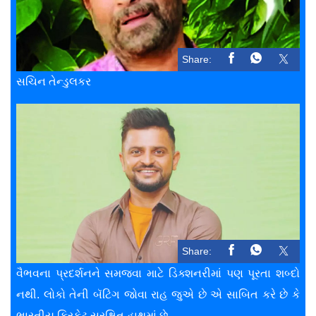
Share:
સચિન તેન્ડુલકર
Share:
વૈભવના પ્રદર્શનને સમજવા માટે ડિક્શનરીમાં પણ પૂરતા શબ્દો
નથી. લોકો તેની બૅટિંગ જોવા રાહ જુએ છે એ સાબિત કરે છે કે
ભારતીય ક્રિકેટ સુરક્ષિત હાથમાં છે.