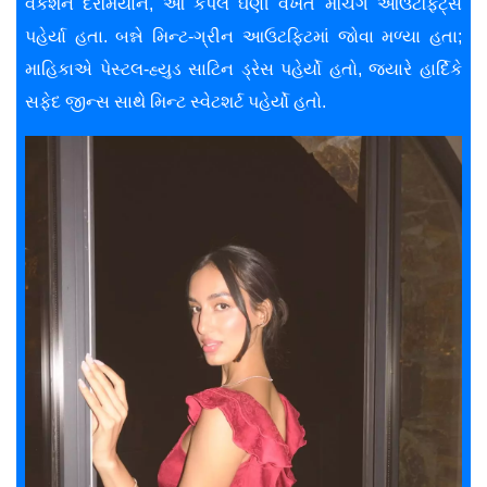
વૅકેશન દરમિયાન, આ કપલે ઘણી વખત મૅચિંગ આઉટફિટ્સ
પહેર્યા હતા. બન્ને મિન્ટ-ગ્રીન આઉટફિટમાં જોવા મળ્યા હતા;
માહિકાએ પેસ્ટલ-હ્યુડ સાટિન ડ્રેસ પહેર્યો હતો, જ્યારે હાર્દિકે
સફેદ જીન્સ સાથે મિન્ટ સ્વેટશર્ટ પહેર્યો હતો.