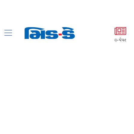
ઇ-પેપર