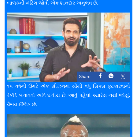
બાળકની બૅટિંગ જોવી એક શાનદાર અનુભવ છે.
Share:
૧૫ વર્ષની ઉંમરે એક સીઝનમાં સૌથી વધુ સિક્સ ફટકારવાનો
રેકૉર્ડ બનાવવો અવિશ્વનીય છે. આવું પહેલાં ક્યારેય નથી જોયું.
વૈભવ મૅજિક છે.