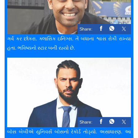
Share:
ગર્વ કર છોકરા. ક્લાસિક ઇનિંગ્સ. તેં બધાના શ્વાસ રોકી રાખ્યા
હતા. ભવિષ્યનો સ્ટાર બની રહ્યો છે.
Share:
બૉસ બેબીએ યુનિવર્સ બૉસનો રેકૉર્ડ તોડ્યો. અસાધારણ. આ