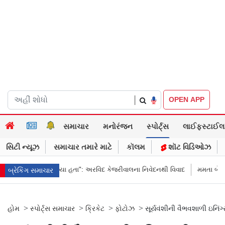
|
OPEN APP
સમાચાર
મનોરંજન
સ્પોર્ટ્સ
લાઈફસ્ટાઈલ
સિટી ન્યૂઝ
સમાચાર તમારે માટે
કૉલમ
શૉટ વિડિઓઝ
યા હતા": અરવિંદ કેજરીવાલના નિવેદનથી વિવાદ
મમતા બેનર્જીના કાફલા પર હુલમો, ભ
બ્રેકિંગ સમાચાર
>
>
>
>
હોમ
સ્પોર્ટ્સ સમાચાર
ક્રિકેટ
ફોટોઝ
સૂર્યવંશીની વૈભવશાળી ઇનિંગ