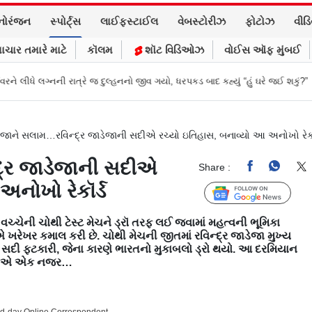
નોરંજન
સ્પોર્ટ્સ
લાઈફસ્ટાઈલ
વેબસ્ટોરીઝ
ફોટોઝ
વીડ
ાચાર તમારે માટે
કૉલમ
શૉટ વિડિઓઝ
વોઈસ ઑફ મુંબઈ
ો જીવ ગયો, ધરપકડ બાદ કહ્યું “હું ઘરે જઈ શકું?”
‘હું બાબા બાગેશ્વર નથી...’: IIT
જાને સલામ…રવિન્દ્ર જાડેજાની સદીએ રચ્યો ઇતિહાસ, બનાવ્યો આ અનોખો રેકૉ
દ્ર જાડેજાની સદીએ
Share :
નોખો રેકૉર્ડ
Follow Us
ન્ડ વચ્ચેની ચોથી ટેસ્ટ મેચને ડ્રૉ તરફ લઈ જવામાં મહત્વની ભૂમિકા
ેખર કમાલ કરી છે. ચોથી મેચની જીતમાં રવિન્દ્ર જાડેજા મુખ્ય
 સદી ફટકારી, જેના કારણે ભારતનો મુકાબલો ડ્રો થયો. આ દરમિયાન
લો કરીએ એક નજર…
Mid-day Online Correspondent