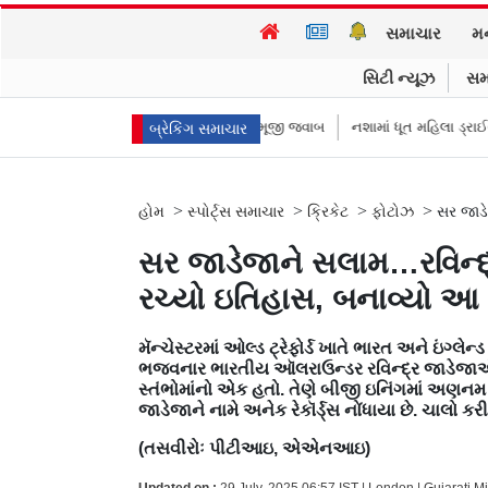
સમાચાર
મ
સિટી ન્યૂઝ
સમ
રે આપ્યો રમૂજી જવાબ
નશામાં ધૂત મહિલા ડ્રાઈવરને લીધે લગ્નની રાત્રે જ દુલ્હનન
બ્રેકિંગ સમાચાર
>
>
>
>
હોમ
સ્પોર્ટ્સ સમાચાર
ક્રિકેટ
ફોટોઝ
સર જાડે
સર જાડેજાને સલામ…રવિન્
રચ્યો ઇતિહાસ, બનાવ્યો આ અ
મૅન્ચેસ્ટરમાં ઓલ્ડ ટ્રેફોર્ડ ખાતે ભારત અને ઇંગ્લે
ભજવનાર ભારતીય ઑલરાઉન્ડર રવિન્દ્ર જાડેજાએ ખર
સ્તંભોમાંનો એક હતો. તેણે બીજી ઇનિંગમાં અણનમ
જાડેજાને નામે અનેક રેકૉર્ડ્સ નોંધાયા છે. ચા
(તસવીરોઃ પીટીઆઇ, એએનઆઇ)
Updated on :
29 July, 2025 06:57 IST | London | Gujarati 