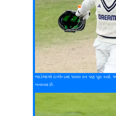
જાડેજાએ ઇંગ્લેન્ડમાં ૧૦૦૦ રન પણ પૂરા કર્યા. અ
બનાવ્યા છે.