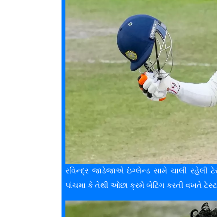
રવિન્દ્ર જાડેજાએ ઇંગ્લેન્ડ સામે ચાલી રહેલી ટેસ
પાંચમા કે તેથી ઓછા ક્રમે બેટિંગ કરતી વખતે ટેસ