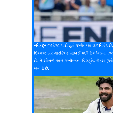
રવિન્દ્ર જાડેજા પાસે હવે ઇંગ્લેન્ડમાં ૩૪ વિકેટ છ
દિગ્ગજ સર ગારફિલ્ડ સોબર્સ પછી ઇંગ્લેન્ડમાં 
છે. તે સોબર્સ અને ઇંગ્લેન્ડના વિલ્ફ્રેડ રોડ્સ 
બન્યો છે.