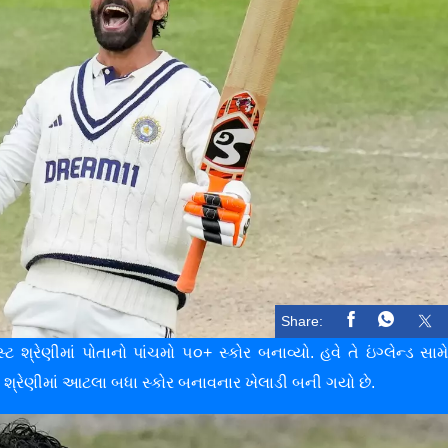
Share:
્ટ શ્રેણીમાં પોતાનો પાંચમો ૫૦+ સ્કોર બનાવ્યો. હવે તે ઇંગ્લેન્ડ સામ
્ટ શ્રેણીમાં આટલા બધા સ્કોર બનાવનાર ખેલાડી બની ગયો છે.