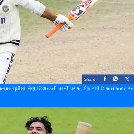
Share:
ત્યાર સુધીમાં, તેણે ઈંગ્લેન્ડની ધરતી પર ૧૬ મેચ રમી છે અને ૧૦૯૬ ર