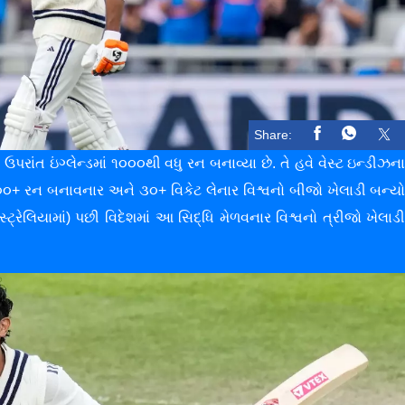
Share:
ે, ઉપરાંત ઇંગ્લેન્ડમાં ૧૦૦૦થી વધુ રન બનાવ્યા છે. તે હવે વેસ્ટ ઇન્ડીઝન
૧૦૦૦+ રન બનાવનાર અને ૩૦+ વિકેટ લેનાર વિશ્વનો બીજો ખેલાડી બન્ય
(ઓસ્ટ્રેલિયામાં) પછી વિદેશમાં આ સિદ્ધિ મેળવનાર વિશ્વનો ત્રીજો ખેલાડ