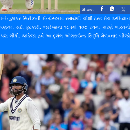
Share:
-તેન્ડુલકર સિરીઝની મૅન્ચેસ્ટરમાં રમાયેલી ચોથી ટેસ્ટ મેચ દરમિયા
એ અણનમ સદી ફટકારી. જાડેજાના ૧૮૫માં ૧૦૭ રનના કારણે ભારતન
કેટ પણ લીધી. જાડેજા હવે આ દુર્લભ ઓલરાઉન્ડ સિદ્ધિ મેળવનાર બીજ