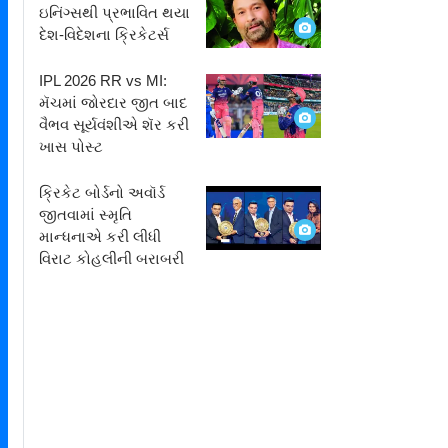
ઇનિંગ્સથી પ્રભાવિત થયા
દેશ-વિદેશના ક્રિકેટર્સ
ન
IPL 2026 RR vs MI:
ો
મૅચમાં જોરદાર જીત બાદ
ો
વૈભવ સૂર્યવંશીએ શૅર કરી
ખાસ પોસ્ટ
​ક્રિકેટ બોર્ડનો અવૉર્ડ
જીતવામાં સ્મૃતિ
માન્ધનાએ કરી લીધી
વિરાટ કોહલીની બરાબરી