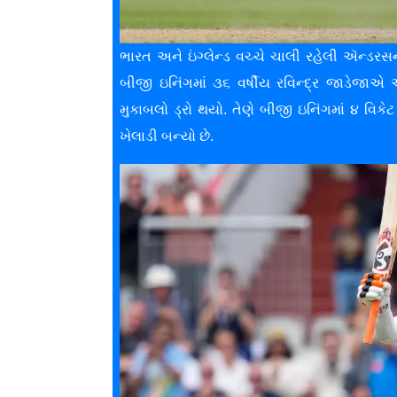
ભારત અને ઇંગ્લેન્ડ વચ્ચે ચાલી રહેલી ઍન્ડરસન
બીજી ઇનિંગમાં ૩૬ વર્ષીય રવિન્દ્ર જાડેજા
મુકાબલો ડ્રો થયો. તેણે બીજી ઇનિંગમાં ૪ વિ
ખેલાડી બન્યો છે.