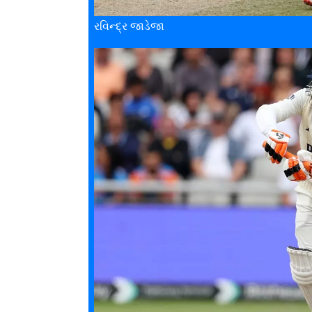
રવિન્દ્ર જાડેજા