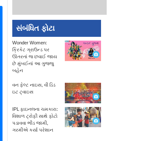
સંબંધિત ફોટા
Wonder Women:
ક્રિકેટ ગ્રાઉન્ડ પર
ઊતરતાં જ છવાઈ જાય
છે મુંબઈનાં આ ગુજ્જુ
બહેન
વન ફેલ્ટ નાઇસ, વી ડિડ
ઇટ ટ્વાઇસ
IPL ફાઇનલના ચમકારા:
વિશાળ ટ્રોફી સાથે ફોટો
પડાવવા ભીડ જામી,
ગરમીએ કર્યા પરેશાન