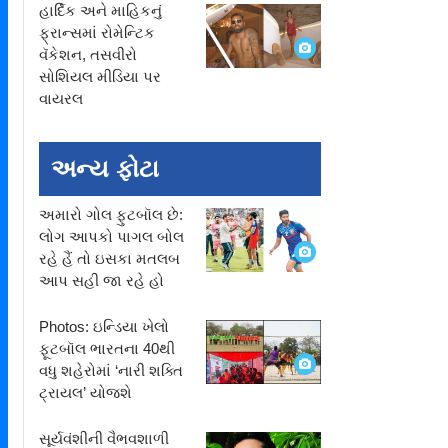
હાર્દિક અને માહિકનું
ફ્રાન્સમાં રોમેન્ટિક
વૅકેશન, તસવીરો
સોશિયલ મીડિયા પર
વાયરલ
અન્ય ફોટા
અમારો ગોલ ફુટબૉલ છે:
લોગ આપકો પાગલ બોલ
રહે હૈં તો ઇસકા મતલબ
આપ સહી જા રહે હો
Photos: ઇન્ડિયા ખેલો
ફૂટબૉલ ભારતના 40થી
વધુ શહેરોમાં ‘નારી શક્તિ
ટ્રાયલ’ યોજશે
સૂર્યવંશીની વૈભવશાળી