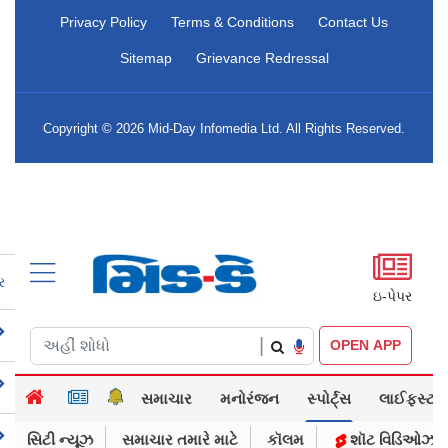
Privacy Policy
Terms & Conditions
Contact Us
Sitemap
Grievance Redressal
Copyright © 2026 Mid-Day Infomedia Ltd. All Rights Reserved.
ર
ઇ-પેપર
|
OPEN APP
સમાચાર
મનોરંજન
સ્પોર્ટ્સ
લાઈફસ્ટાઈલ
સિટી ન્યૂઝ
સમાચાર તમારે માટે
કૉલમ
શૉટ વિડિઓઝ