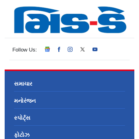
Follow Us:
સમાચાર
મનોરંજન
સ્પોર્ટ્સ
ફોટોઝ