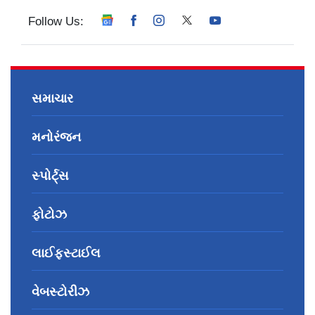
Follow Us:
સમાચાર
મનોરંજન
સ્પોર્ટ્સ
ફોટોઝ
લાઈફસ્ટાઈલ
વેબસ્ટોરીઝ