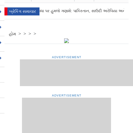
એક પર હુમલો, બધા પર હુમલો ગણાશે: પાકિસ્તાન, સાઉદી અરેબિયા અને તુર્કી
બ્રેકિંગ સમાચાર
>
>
>
>
હોમ
ADVERTISEMENT
ADVERTISEMENT