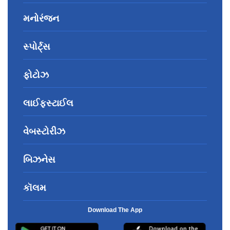
મનોરંજન
સ્પોર્ટ્સ
ફોટોઝ
લાઈફસ્ટાઈલ
વેબસ્ટોરીઝ
બિઝનેસ
કૉલમ
Download The App