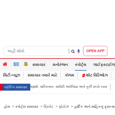
|
OPEN APP
સમાચાર
મનોરંજન
સ્પોર્ટ્સ
લાઈફસ્ટાઈલ
સિટી ન્યૂઝ
સમાચાર તમારે માટે
કૉલમ
શૉટ વિડિઓઝ
સ્તાન, સાઉદી અરેબિયા અને તુર્કી વચ્ચે કરાર
FCRAનો વિરોધ કરનાર અમેરિકન કૉ
બ્રેકિંગ સમાચાર
>
>
>
>
હોમ
સ્પોર્ટ્સ સમાચાર
ક્રિકેટ
ફોટોઝ
હાર્દિક અને માહિકનું ફ્રાન