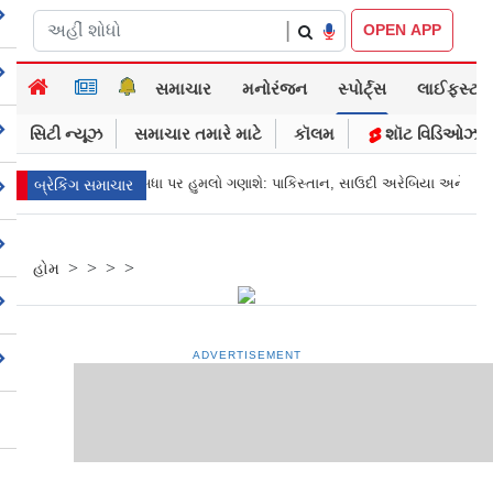
|
OPEN APP
સમાચાર
મનોરંજન
સ્પોર્ટ્સ
લાઈફસ્ટાઈલ
સિટી ન્યૂઝ
સમાચાર તમારે માટે
કૉલમ
શૉટ વિડિઓઝ
એક પર હુમલો, બધા પર હુમલો ગણાશે: પાકિસ્તાન, સાઉદી અરેબિયા અને તુર્કી
બ્રેકિંગ સમાચાર
>
>
>
>
હોમ
ADVERTISEMENT