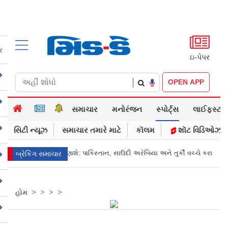
ર
ઇ-પેપર
|
OPEN APP
સમાચાર
મનોરંજન
સ્પોર્ટ્સ
લાઈફસ્ટાઈલ
સિટી ન્યૂઝ
સમાચાર તમારે માટે
કૉલમ
શૉટ વિડિઓઝ
સ્તાન, સાઉદી અરેબિયા અને તુર્કી વચ્ચે કરાર
FCRAનો વિરોધ કરનાર અમેરિકન કૉ
બ્રેકિંગ સમાચાર
>
>
>
>
હોમ