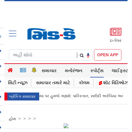
ર
ઇ-પેપર
|
OPEN APP
સમાચાર
મનોરંજન
સ્પોર્ટ્સ
લાઈફસ્ટાઈલ
સિટી ન્યૂઝ
સમાચાર તમારે માટે
કૉલમ
શૉટ વિડિઓઝ
એક પર હુમલો, બધા પર હુમલો ગણાશે: પાકિસ્તાન, સાઉદી અરેબિયા અને તુર્કી
બ્રેકિંગ સમાચાર
>
>
>
>
હોમ