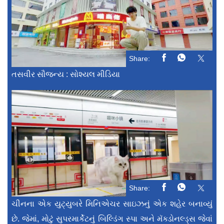
Share:
તસવીર સૌજન્ય : સોશ્યલ મીડિયા
Share:
ચીનના એક યુટ્યુબરે મિનિએચર સાઇઝનું એક શહેર બનાવ્યું
છે. જેમાં, મોટું સુપરમાર્કેટનું બિલ્ડિંગ સ્પા અને મૅક્ડોનલ્ડ્સ જેવાં