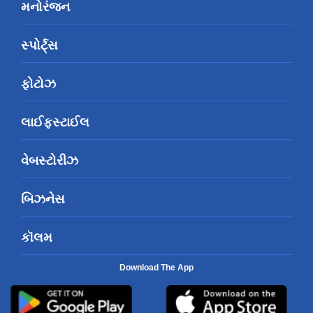
મનોરંજન
સ્પોર્ટ્સ
ફોટોઝ
લાઈફસ્ટાઈલ
વેબસ્ટોરીઝ
બિઝનેસ
કૉલમ
Download The App