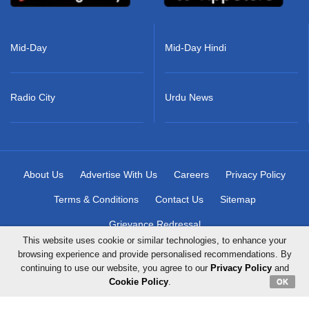
Mid-Day
Mid-Day Hindi
Radio City
Urdu News
About Us
Advertise With Us
Careers
Privacy Policy
Terms & Conditions
Contact Us
Sitemap
Grievance Redressal
This website uses cookie or similar technologies, to enhance your
browsing experience and provide personalised recommendations. By
continuing to use our website, you agree to our
Privacy Policy
and
Copyright © 2026 Mid-Day Infomedia Ltd. All Rights Reserved.
Cookie Policy
.
OK