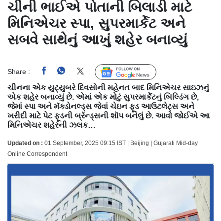
ચીની ભાઈએ પોતાની બિલાડી માટે
મિનિએચર સ્પા, સુપરમાર્કેટ અને
સબવે સાથેનું આખું શહેર બનાવ્યું
Share :
Follow Us
ચીનના એક યુટ્યુબરે દિવસોની મહેનત બાદ મિનિએચર સાઇઝનું
એક શહેર બનાવ્યું છે. એમાં એક મોટું સુપરમાર્કેટનું બિલ્ડિંગ છે,
જેમાં સ્પા અને મૅક્ડોનલ્ડ્સ જેવાં ચેઇન ફૂડ આઉટલેટ્સ અને
ખરીદી માટે પેટ ફૂડની બ્રૅન્ડ્સની શૉપ બનેલું છે. આવો જોઈએ આ
મિનિએચર શહેરની ઝલક…
Updated on :
01 September, 2025 09:15 IST | Beijing | Gujarati Mid-day
Online Correspondent