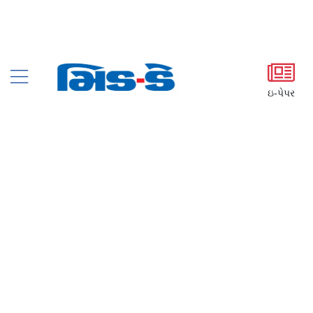
ઇ-પેપર