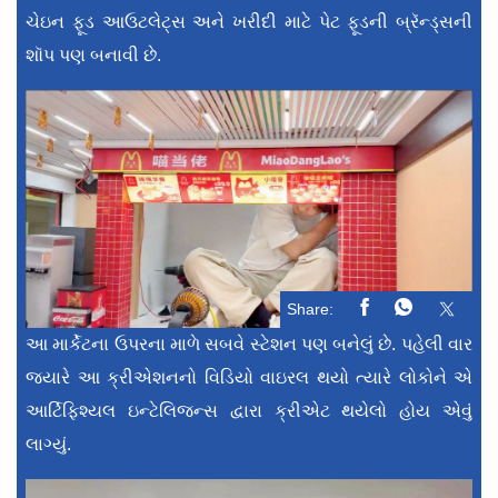
ચેઇન ફૂડ આઉટલેટ્સ અને ખરીદી માટે પેટ ફૂડની બ્રૅન્ડ્સની
શૉપ પણ બનાવી છે.
Share:
આ માર્કેટના ઉપરના માળે સબવે સ્ટેશન પણ બનેલું છે. પહેલી વાર
જ્યારે આ ક્રીએશનનો વિડિયો વાઇરલ થયો ત્યારે લોકોને એ
આર્ટિફિશ્યલ ઇન્ટેલિજન્સ દ્વારા ક્રીએટ થયેલો હોય એવું
લાગ્યું.