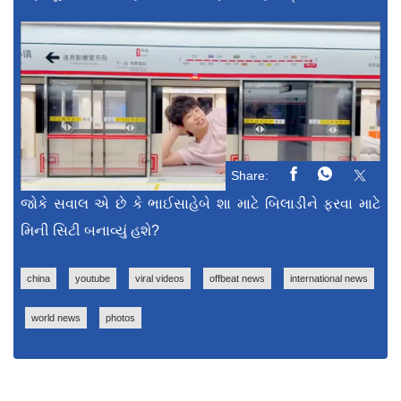
Share:
જોકે સવાલ એ છે કે ભાઈસાહેબે શા માટે બિલાડીને ફરવા માટે
મિની સિટી બનાવ્યું હશે?
china
youtube
viral videos
offbeat news
international news
world news
photos