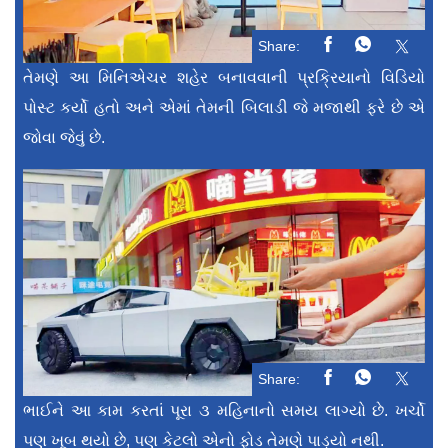
Share:
તેમણે આ મિનિએચર શહેર બનાવવાની પ્રક્રિયાનો વિડિયો
પોસ્ટ કર્યો હતો અને એમાં તેમની બિલાડી જે મજાથી ફરે છે એ
જોવા જેવું છે.
Share:
ભાઈને આ કામ કરતાં પૂરા ૩ મહિનાનો સમય લાગ્યો છે. ખર્ચો
પણ ખૂબ થયો છે, પણ કેટલો એનો ફોડ તેમણે પાડ્યો નથી.