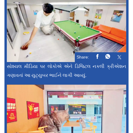
Share:
સોશ્યલ મીડિયા પર લોકોએ એને ડિજિટલ નકલી ક્રીએશન
ગણાવતાં આ યુટ્યુબર ભાઈને લાગી આવ્યું.