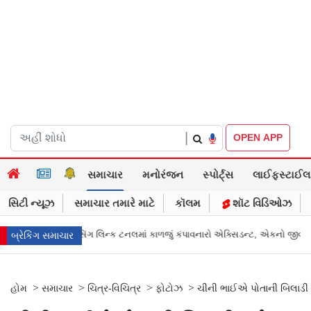
|
OPEN APP
સમાચાર
મનોરંજન
સ્પોર્ટ્સ
લાઈફસ્ટાઈલ
સિટી ન્યૂઝ
સમાચાર તમારે માટે
કૉલમ
શૉટ વિડિઓઝ
મ! મિસિંગ લિન્ક ટનલમાં કાળજું કંપાવનારો એક્સિડન્ટ, એકનો જીવ ગયો
Gujara
બ્રેકિંગ સમાચાર
>
>
>
>
હોમ
સમાચાર
ચિત્ર-વિચિત્ર
ફોટોઝ
ચીની ભાઈએ પોતાની બિલાડી મ