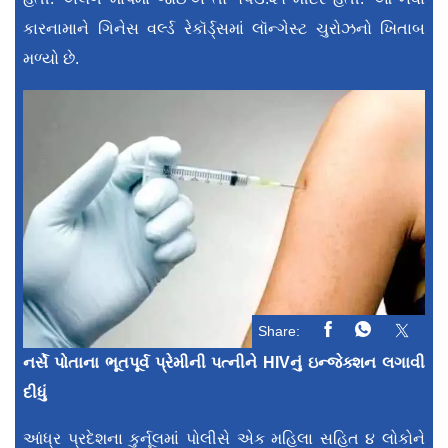
કારનામાને ગિનેસ વર્લ્ડ રેકૉર્ડ્સમાં લૉન્ગેસ્ટ ચુરોઝનો ખિતાબ
મળ્યો છે.
Share:
નર્સે પોતાના ભૂતપૂર્વ પ્રેમીની પત્નીને HIVનું ઇન્જેક્શન લગાવી
દીધું
આંધ્ર પ્રદેશના કુર્નૂલમાં પોલીસે એક મહિલા સહિત ૪ લોકોને