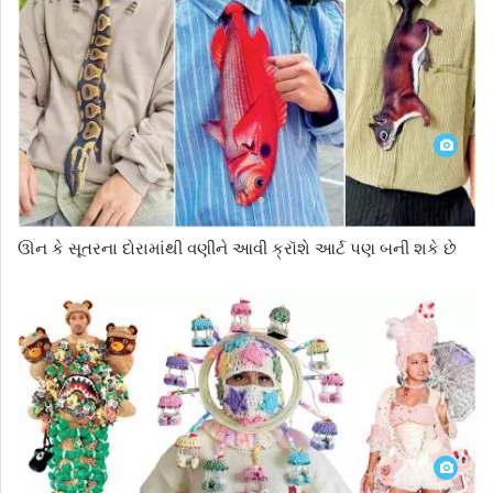
ઊન કે સૂતરના દોરામાંથી વણીને આવી ક્રૉશે આર્ટ પણ બની શકે છે