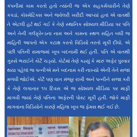
કંપનીમાં કામ કરતો હતો ત્યાંની જ એક સહકર્મચારીને તેણે
કપડાં, કૉસ્મેટિક્સ અને જ્વેલરી ખરીદી આપ્યાં હતાં એ વાતથી
તે એટલી હર્ટ થઈ ગઈ કે તેણે સ્થાનિક સોશ્યલ મીડિયા પર પતિ
અને તેની ગર્લફ્રેન્ડના નામ અને કામના સ્થળ સહિત બધી જ
માહિતી આપતો એક કટાક્ષ કરતો વિડિયો તરતો મૂકી દીધો. એ
પછી પતિની સમાજમાં ખૂબ બદનામી થઈ હતી. પતિ એ વાતથી
ગુસ્સે ભરાઈને કોર્ટે ચડ્યો. કોર્ટમાં તેણે કહ્યું કે મારું અફેર પુરવાર
થયા પહેલાં જ પત્નીએ મને બદનામ કરી નાખ્યો એની તેને સજા
મળવી જોઈએ. કોર્ટે પણ વાત મંજૂર રાખી અને પત્નીને સજા કરી
કે તેણે લગાતાર ૧૫ દિવસ એ જ સોશ્યલ મીડિયા પર માફી
માગવી જ્યાં તેણે પતિના અફેરની પોસ્ટ મૂકી હતી. જોકે માફી
માગવાના વિડિયોને કારણે મહિલા ખૂબ જ ફેમસ થઈ ગઈ છે.