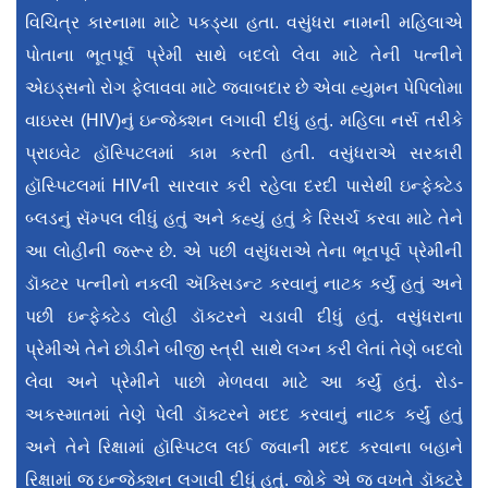
વિચિત્ર કારનામા માટે પકડ્યા હતા. વસુંધરા નામની મહિલાએ
પોતાના ભૂતપૂર્વ પ્રેમી સાથે બદલો લેવા માટે તેની પત્નીને
એઇડ્સનો રોગ ફેલાવવા માટે જવાબદાર છે એવા હ્યુમન પેપિલોમા
વાઇરસ (HIV)નું ઇન્જેક્શન લગાવી દીધું હતું. મહિલા નર્સ તરીકે
પ્રાઇવેટ હૉસ્પિટલમાં કામ કરતી હતી. વસુંધરાએ સરકારી
હૉસ્પિટલમાં HIVની સારવાર કરી રહેલા દરદી પાસેથી ઇન્ફેક્ટેડ
બ્લડનું સૅમ્પલ લીધું હતું અને કહ્યું હતું કે રિસર્ચ કરવા માટે તેને
આ લોહીની જરૂર છે. એ પછી વસુંધરાએ તેના ભૂતપૂર્વ પ્રેમીની
ડૉક્ટર પત્નીનો નકલી ઍક્સિડન્ટ કરવાનું નાટક કર્યું હતું અને
પછી ઇન્ફેક્ટેડ લોહી ડૉક્ટરને ચડાવી દીધું હતું. વસુંધરાના
પ્રેમીએ તેને છોડીને બીજી સ્ત્રી સાથે લગ્ન કરી લેતાં તેણે બદલો
લેવા અને પ્રેમીને પાછો મેળવવા માટે આ કર્યું હતું. રોડ-
અકસ્માતમાં તેણે પેલી ડૉક્ટરને મદદ કરવાનું નાટક કર્યું હતું
અને તેને રિક્ષામાં હૉસ્પિટલ લઈ જવાની મદદ કરવાના બહાને
રિક્ષામાં જ ઇન્જેક્શન લગાવી દીધું હતું. જોકે એ જ વખતે ડૉક્ટરે