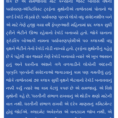
શકે છે એ સમજાવવા માટે કેન્યાની જસ્ટ બાવીસ વર્ષની
પર્યાવરણ-ઍક્ટિવિસ્ટ ટ્રફેના મુથોનીએ તાજેતરમાં પોતાનો જ
વર્લ્ડ રેકૉર્ડ તોડ્યો છે. પર્યાવરણ પ્રત્યે લોકો વધુ સંવેદનશીલ બને
એ માટે તેણે હજી ગયા વર્ષે ફેબ્રુઆરી મહિનામાં ૪૮ કલાક સુધી
ટ્રીને ભેટીને ઊભા રહેવાનો રેકૉર્ડ બનાવ્યો હતો. જોકે ઘાનાના
ફ્રૅડરિક બોઆકી નામના પર્યાવરણપ્રેમીએ ૫૦ કલાકથી વધુ
વૃક્ષને ભેટીને તેનો રેકૉર્ડ તોડી નાખ્યો હતો. ટ્રફેના મુથોનીનું કહેવું
છે કે પહેલી વાર જ્યારે તેણે રેકૉર્ડ બનાવ્યો ત્યારે એ ખૂબ આસાન
હતું અને ધરતીના અંશને ગળે વળગાડીને લોકોની અંદરની
પ્રકૃતિ પ્રત્યેની સંવેદનાઓ જગાડવાનું કામ પણ ગમતીલું હતું.
જોકે તાજેતરમાં ૭૨ કલાક સુધી વૃક્ષને ભેટવાનો રેકૉર્ડ બનાવવાનું
નક્કી કર્યું ત્યારે આ કામ કેટલું કપરું છે એ સમજાયું. એ વિશે
મુથોની કહે છે, ‘ધરતીની સંભાળ રાખવાનું એ થોડીક ક્ષણો માટેની
વાત નથી. ધરતીની સંભાળ રાખવી એ દરેક માણસનું કમિટમેન્ટ
હોવું જોઈએ. ક્લાઇમેટ અવેરનેસ એ વનટાઇમ જૉબ નથી, એ