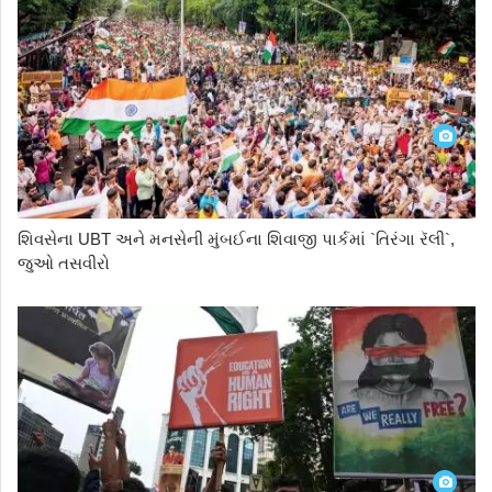
શિવસેના UBT અને મનસેની મુંબઈના શિવાજી પાર્કમાં `તિરંગા રૅલી`,
જુઓ તસવીરો