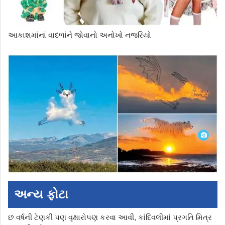
આકાશમાંનાં વાદળાંને જોવાનો અનોખો નજરિયો
અન્ય ફોટા
છ વર્ષની ટેણકી પણ વૃક્ષારોપણ કરવા આવી, કાંદિવલીમાં પ્રગતિ મિત્ર