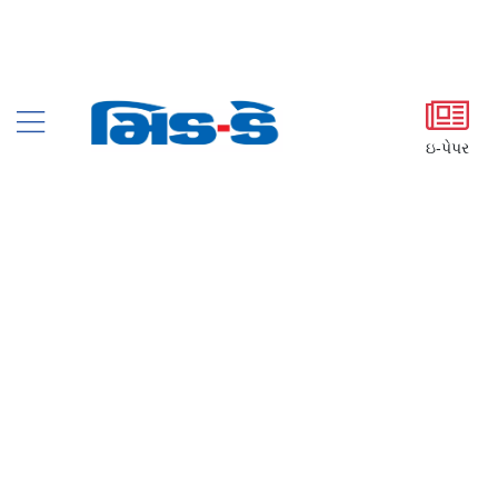
ઇ-પેપર