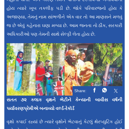
હોય ત્યારે ખૂબ તકલીફ પડી છે. જોકે પરિવારજનો હોય કે
અજાણ્યા, તેમનું નામ સાંભળીને એક વાર તો આ માણસને મળવું
જ છે એવું કહેનારા ઘણા મળ્યા છે. આમ જનતા તો ઠીક, સરકારી
અધિકારીઓ પણ તેમની સાથે સેલ્ફી લેતા હોય છે.
Share:
સતત ૭૨ કલાક વૃક્ષને ભેટીને કેન્યાની બાવીસ વર્ષની
પર્યાવરણપ્રેમીએ બનાવ્યો વર્લ્ડ-રેકૉર્ડ
વૃક્ષો કપાઈ રહ્યાં છે ત્યારે વૃક્ષોને ભેટવાનું કેટલું થેરપ્યુટિક હોઈ