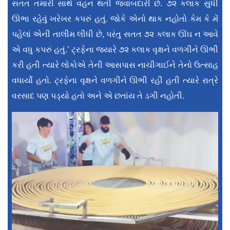
સતત તમારી સાથે વહન થતી જવાબદારી છે. ૭૨ કલાક સુધી
ઊભા રહેવું ખરેખર કપરું હતું. જોકે એનો થાક નહોતો કેમ કે મેં
પહેલાં એની તાલીમ લીધી છે, પરંતુ સતત ૭૨ કલાક ઊંઘ ન આવે
એ વધુ કપરું હતું.’ ટ્રફેના જ્યારે ૭૨ કલાક વૃક્ષને વળગીને ઊભી
કરી હતી ત્યારે લોકોએ તેની આસપાસ નાચીગાઈને તેનો ઉત્સાહ
વધાર્યો હતો. ટ્રફેના વૃક્ષને વળગીને ઊભી રહી હતી ત્યારે રાત્રે
વરસાદ પણ પડ્યો હતો અને એ છતાંય તે ડગી નહોતી.