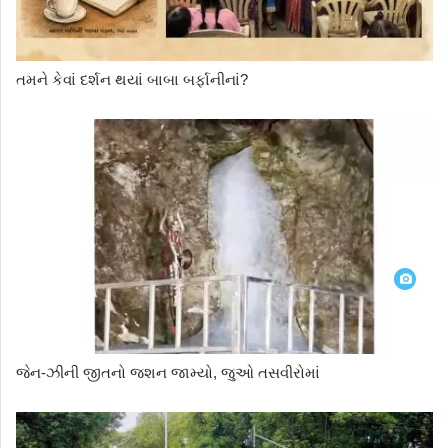
તમને કેવાં દર્શન થયાં બાબા બર્ફાનીનાં?
જેન-ઝીની જીતનો જશન જામ્યો, જુઓ તસવીરોમાં