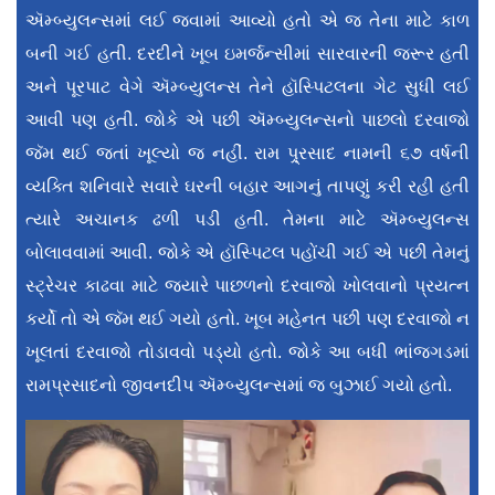
ઍમ્બ્યુલન્સમાં લઈ જવામાં આવ્યો હતો એ જ તેના માટે કાળ
બની ગઈ હતી. દરદીને ખૂબ ઇમર્જન્સીમાં સારવારની જરૂર હતી
અને પૂરપાટ વેગે ઍમ્બ્યુલન્સ તેને હૉ‌સ્પિટલના ગેટ સુધી લઈ
આવી પણ હતી. જોકે એ પછી ઍમ્બ્યુલન્સનો પાછલો દરવાજો
જૅમ થઈ જતાં ખૂલ્યો જ નહીં. રામ પ્ર્રસાદ નામની ૬૭ વર્ષની
વ્યક્તિ શનિવારે સવારે ઘરની બહાર આગનું તાપણું કરી રહી હતી
ત્યારે અચાનક ઢળી પડી હતી. તેમના માટે ઍમ્બ્યુલન્સ
બોલાવવામાં આવી. જોકે એ હૉસ્પિટલ પહોંચી ગઈ એ પછી તેમનું
સ્ટ્રેચર કાઢવા માટે જ્યારે પાછળનો દરવાજો ખોલવાનો પ્રયત્ન
કર્યો તો એ જૅમ થઈ ગયો હતો. ખૂબ મહેનત પછી પણ દરવાજો ન
ખૂલતાં દરવાજો તોડાવવો પડ્યો હતો. જોકે આ બધી ભાંજગડમાં
રામપ્રસાદનો જીવનદીપ ઍમ્બ્યુલન્સમાં જ બુઝાઈ ગયો હતો.