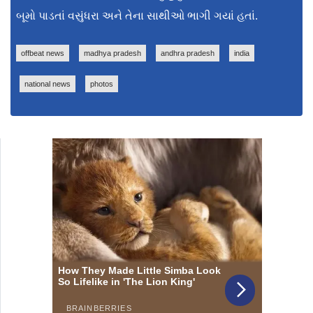
બૂમો પાડતાં વસુંધરા અને તેના સાથીઓ ભાગી ગયાં હતાં.
offbeat news
madhya pradesh
andhra pradesh
india
national news
photos