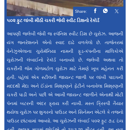
Share:
૫૦૨ ફુટ લાંબી મીઠી ચકરી જેવી સ્વીટ ડિશનો રેકૉર્ડ
આપણી જલેબી જેવી જ સ્પૅનિશ સ્વીટ ડિશ છે ચુરોઝ. આજની
યંગ જનરેશનને એનો સ્વાદ દાઢે વળગેલો છે. તાજેતરમાં
વેનેઝુએલાના ચુરોમૅનિયા નામની ફૂડ-કંપનીના માલિકોએ
ચુરોઝની લંબાઈનો રેકૉર્ડ બનાવ્યો છે. જલેબી અથવા તો
ચકરીની જેમ ગોળમટોળ ચુરોઝ માટે તેમણે ખૂબ મહેનત કરી
હતી. પહેલાં એક સ્ટીલની જાયન્ટ જાળી પર લાંબી પાઇપની
મદદથી મેંદા અને ઈંડાંના મિશ્રણને ફેંટીને બનાવેલા મિશ્રણની
ચકરી પાડી અને પછી એ આખી જાયન્ટ જાળીને એનાથી મોટી
પૅનમાં બટરની અંદર ફ્રાય કરી નાખી. મસ્ત ક્રિસ્પી તૈયાર
થયેલા ચુરોઝ પર શુગરનો પાઉડર અને સિનેમન એટલે કે તજનો
પાઉડર છાંટવામાં આવ્યો. આ ચુરોઝની લંબાઈ ૫૦૨ ફુટ ૭.૮ ઇંચ
હતી. અલગ માપમાં જોઈએ તો ૧૫૩.૨૧ મીટર હતી. આ નવા