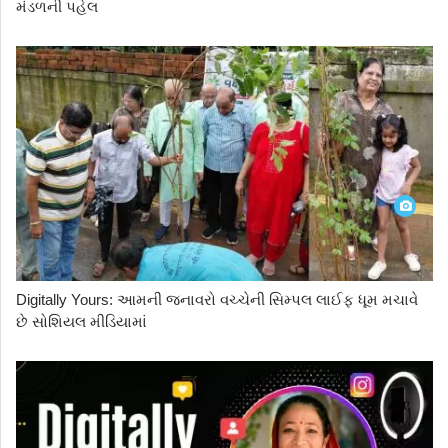
મંડળની પહેલ
Digitally Yours: આમની જનાવરો વચ્ચેની સિમ્પલ લાઈફ ધૂમ મચાવે
છે સોશિયલ મીડિયામાં