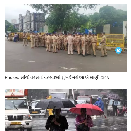
Photos: સાંજે વરસતાં વરસાદમાં મુંબઈગરાંઓએ માણી ટાઢક