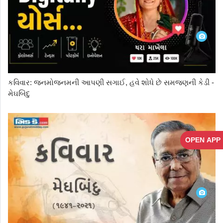
કવિવાર: જનમોજનમની આપણી સગાઈ, હવે શોધે છે સમજણની કેડી -
મેઘબિંદુ
OPEN APP