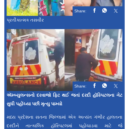
Share:
પ્રતીકાત્મક તસવીર
Share:
ઍમ્બ્યુલન્સનો દરવાજો ફિટ થઈ જતાં દરદી હૉસ્પિટલના ગેટ
સુધી પહોંચ્યા પછી મૃત્યુ પામ્યો
મધ્ય પ્રદેશના સતના જિલ્લામાં એક અત્યંત ગંભીર હાલતના
દરદીને તાત્કાલિક હૉસ્પિટલમાં પહોંચાડવા માટે જે