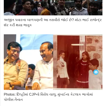
અજીત પવારના બાળપણની આ તસવીરો જોઈ છે? મોટા ભાઈ રાજેન્દ્ર
શૅર કરી થયા ભાવુક
Photos: દિલ્હીમાં CJPનો વિરોધ ચાલુ, મુંબઈના કેટલાક ભાગોમાં
પોલીસ તૈનાત