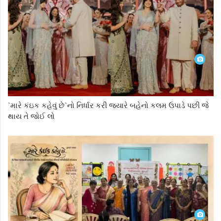
`મારે કંઇક કહેવું છે`નો નિર્ધાર કરી જ્યારે બહેનો કલમ ઉપાડે પછી જે
થાય તે જોઈ લો