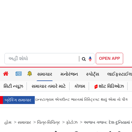
|
OPEN APP
સમાચાર
મનોરંજન
સ્પોર્ટ્સ
લાઈફસ્ટાઈલ
સિટી ન્યૂઝ
સમાચાર તમારે માટે
કૉલમ
શૉટ વિડિઓઝ
રામ એકાઉન્ટ ભારતમાં રિસ્ટ્રિક્ટ થયું એમા તો પીએમ મોદીને સંભળાવ્યું
Zepto, Bo
બ્રેકિંગ સમાચાર
>
>
>
>
હોમ
સમાચાર
ચિત્ર-વિચિત્ર
ફોટોઝ
અજબ ગજબ: દેશ-દુનિયામાં બ