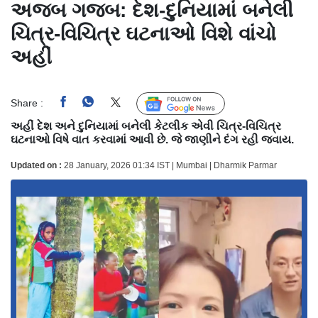
અજબ ગજબ: દેશ-દુનિયામાં બનેલી
ચિત્ર-વિચિત્ર ઘટનાઓ વિશે વાંચો
અહીં
Share :
Follow Us
અહીં દેશ અને દુનિયામાં બનેલી કેટલીક એવી ચિત્ર-વિચિત્ર
ઘટનાઓ વિષે વાત કરવામાં આવી છે. જે જાણીને દંગ રહી જવાય.
Updated on :
28 January, 2026 01:34 IST | Mumbai | Dharmik Parmar