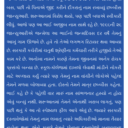
બસ, પછી તો પિતાએ જીદ કરીને દીકરાનું નામ રખાવ્યું છબ્બીસ
જાન્યુઆરી. શરૂઆતમાં વિરોધ થયો, પણ પછી બધાએ સ્વીકારી
લીધું. આજે પણ આ ભાઈ અજીબ નામ સાથે રહે છે. ૧૯૬૬ની ૨૬
જાન્યુઆરીએ જન્મેલા આ ભાઈનો જન્મદિવસ દર વર્ષે તેમનું
આખું ગામ ઊજવે છે. હવે તો તેઓ લગભગ રિટાયર થવા આવ્યા
છે. સરકારી કચેરીમાં ચતુર્થ શ્રેણીના કર્મચારી તરીકે હજીયે તેઓ
કામ કરે છે. અનોખા નામને કારણે તેમના જીવનમાં અનેક રોચક
પ્રસંગો બન્યા છે. સ્કૂલ-કૉલેજમાં દાખલો લેવાથી માંડીને નોકરી
માટે અપ્લાય કર્યું ત્યારે પણ તેમનું નામ વાંચીને લોકોએ પહેલાં
તેમને મળવા બોલાવ્યા હતા. દોસ્તો તેમને માત્ર છબ્બીસ કહેતા.
ભાઈ કહે છે કે પહેલી વાર મારું નામ સાંભળનાર હસ્યો ન હોય
એવું બન્યું નથી. શરૂઆતમાં તેમને એનાથી ખરાબ લાગતું, પણ
પછી થતું કે આ તો સ્પેશ્યલ ફીલ આપે એવું છે. જ્યારે સરકારી
દસ્તાવેજોમાં તેમનું નામ લખાતું ત્યારે અધિકારીઓ માનવા તૈયાર
નહોતા થતા. એને કારણે તેમને પોતાના દસ્તાવેજો બનાવવાના