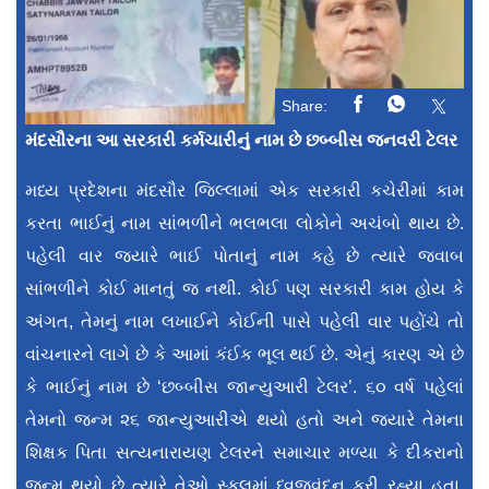
Share:
મંદસૌરના આ સરકારી કર્મચારીનું નામ છે છબ્બીસ જનવરી ટેલર
મધ્ય પ્રદેશના મંદસૌર જિલ્લામાં એક સરકારી કચેરીમાં કામ
કરતા ભાઈનું નામ સાંભળીને ભલભલા લોકોને અચંબો થાય છે.
પહેલી વાર જ્યારે ભાઈ પોતાનું નામ કહે છે ત્યારે જવાબ
સાંભળીને કોઈ માનતું જ નથી. કોઈ પણ સરકારી કામ હોય કે
અંગત, તેમનું નામ લખાઈને કોઈની પાસે પહેલી વાર પહોંચે તો
વાંચનારને લાગે છે કે આમાં કંઈક ભૂલ થઈ છે. એનું કારણ એ છે
કે ભાઈનું નામ છે ‘છબ્બીસ જાન્યુઆરી ટેલર’. ૬૦ વર્ષ પહેલાં
તેમનો જન્મ ૨૬ જાન્યુઆરીએ થયો હતો અને જ્યારે તેમના
શિક્ષક પિતા સત્યનારાયણ ટેલરને સમાચાર મળ્યા કે દીકરાનો
જન્મ થયો છે ત્યારે તેઓ સ્કૂલમાં ધ્વજવંદન કરી રહ્યા હતા.