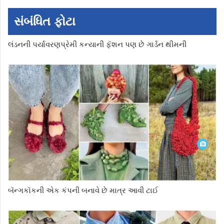
સંબંધિત ફોટા
લંડનની પર્યાવરણપ્રેમી કન્યાની ફૅશન પણ છે ગાર્ડન થીમની
બૅન્ગકૉકની એક કંપની બનાવે છે માત્ર આવી ટાઈ