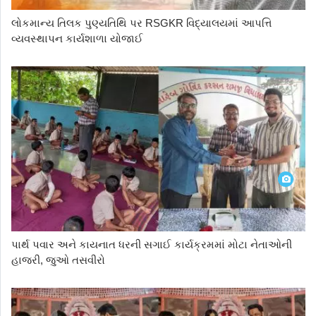
લોકમાન્ય તિલક પુણ્યતિથિ પર RSGKR વિદ્યાલયમાં આપત્તિ
વ્યવસ્થાપન કાર્યશાળા યોજાઈ
પાર્થ પવાર અને કાયનાત ધરની સગાઈ કાર્યક્રમમાં મોટા નેતાઓની
હાજરી, જુઓ તસવીરો