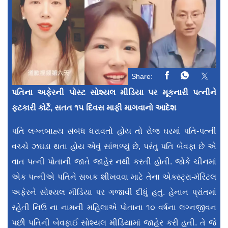
Share:
પતિના અફેરની પોસ્ટ સોશ્યલ મીડિયા પર મૂકનારી પત્નીને
ફટકારી કોર્ટે, સતત ૧૫ દિવસ માફી માગવાનો આદેશ
પતિ લગ્નબાહ્ય સંબંધ ધરાવતો હોય તો રોજ ઘરમાં પતિ-પત્ની
વચ્ચે ઝઘડા થતા હોય એવું સાંભળ્યું છે, પરંતુ પતિ બેવફા છે એ
વાત પત્ની પોતાની જાતે જાહેર નથી કરતી હોતી. જોકે ચીનમાં
એક પત્નીએ પતિને સબક શીખવવા માટે તેના એક્સ્ટ્રા-મૅરિટલ
અફેરને સોશ્યલ મીડિયા પર ગજાવી દીધું હતું. હેનાન પ્રાંતમાં
રહેતી નિઉ ના નામની મહિલાએ પોતાના ૧૦ વર્ષના લગ્નજીવન
પછી પતિની બેવફાઈ સોશ્યલ મીડિયામાં જાહેર કરી હતી. તે જે