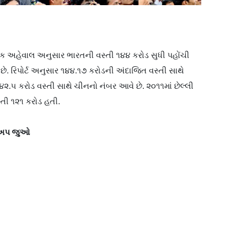
એક અહેવાલ અનુસાર ભારતની વસ્તી ૧૪૪ કરોડ સુધી પહોંચી
છે. રિપોર્ટ અનુસાર ૧૪૪.૧૭ કરોડની અંદાજિત વસ્તી સાથે
 ૧૪૨.૫ કરોડ વસ્તી સાથે ચીનનો નંબર આવે છે. ૨૦૧૧માં છેલ્લી
્તી ૧૨૧ કરોડ હતી.
રેકઅપ જુઓ