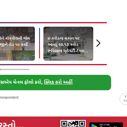
ૅને કૉક્રૉચની જેમ
૪ કરોડના મકાન પર
ગર્લફ્રેન્ડ 
ીને રોડ પર કર્યો
આવ્યું ૨૨.૧૭ કરોડ
થયો એટલે મ
રૂપિયાના પ્રૉપર્ટી-ટૅક્સનું
લાઇટના થાંભ
બિલ
યુવાન
orrespondent
ટો