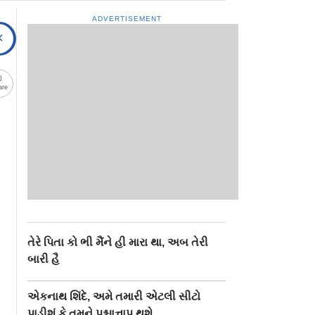
ADVERTISEMENT
are
તેરે પિતા કો ભી મૈંને હી મારા થા, અબ તેરી
બારી હૈ
એકનાથ શિંદે, અમે તમારી એટલી સીટો
પાડીશું કે તમને પશ્ચાત્તાપ થશે