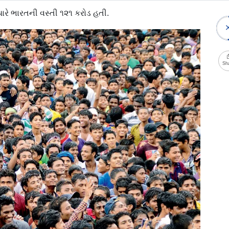
ારે ભારતની વસ્તી ૧૨૧ કરોડ હતી.
Sh