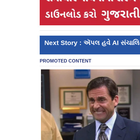
Next Story : ઍપલ હવે AI સંચા