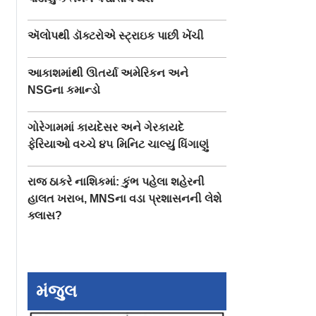
ઍલોપથી ડૉક્ટરોએ સ્ટ્રાઇક પાછી ખેંચી
આકાશમાંથી ઊતર્યા અમેરિકન અને
NSGના કમાન્ડો
ગોરેગામમાં કાયદેસર અને ગેરકાયદે
ફેરિયાઓ વચ્ચે ૪૫ મિનિટ ચાલ્યું ધિંગાણું
રાજ ઠાકરે નાશિકમાં: કુંભ પહેલા શહેરની
હાલત ખરાબ, MNSના વડા પ્રશાસનની લેશે
ક્લાસ?
મંજુલ