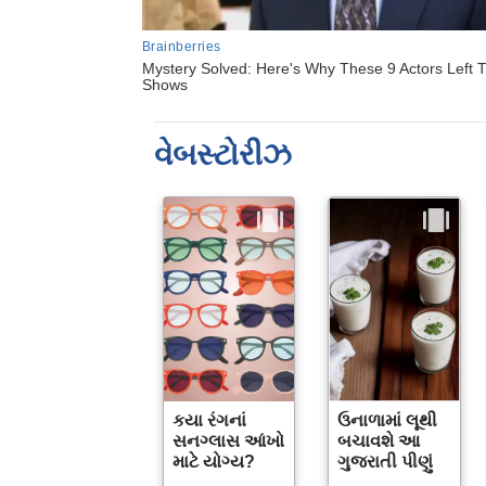
વેબસ્ટોરીઝ
કયા રંગનાં
ઉનાળામાં લૂથી
સનગ્લાસ આંખો
બચાવશે આ
માટે યોગ્ય?
ગુજરાતી પીણું