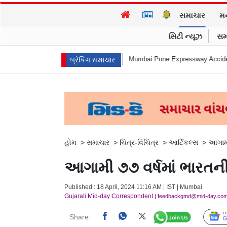
સમાચાર
મ
સિટી ન્યૂઝ
સમ
એ આત્મહત્યા કરી
Mumbai Pune Expressway Accident : એ... ધડામ! મિસિંગ લિ
બ્રેકિંગ સમાચાર
હોમ
>
સમાચાર
>
ચિત્ર-વિચિત્ર
>
આર્ટિકલ્સ
>
આગામી
આગામી ૭૭ વર્ષમાં ભારતન
Published : 18 April, 2024 11:16 AM | IST | Mumbai
Gujarati Mid-day Correspondent
| feedbackgmd@mid-day.co
Share: