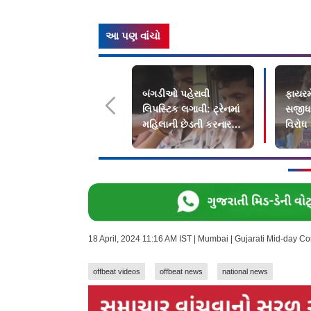
આ પણ વાંચો
બંગડીઓ પહેરાવી
ફાયરમ
લિપસ્ટિક લગાવી: ટ્રેનમાં
સજીધજ
મહિલાની છેડતી કરનારને
વિરોધ
લોકોએ પાઠ ભણાવ્યો
18 April, 2024 11:16 AM IST | Mumbai | Gujarati Mid-day C
offbeat videos
offbeat news
national news