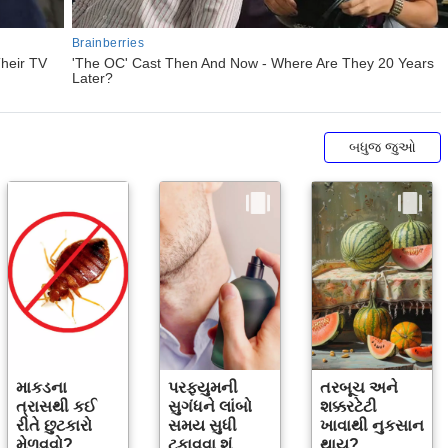
બધુજ જુઓ
માકડના
પરફ્યુમની
તરબૂચ અને
ત્રાસથી કઈ
સુગંધને લાંબો
શક્કરટેટી
રીતે છુટકારો
સમય સુધી
ખાવાથી નુકસાન
મેળવવો?
ટકાવવા શું
થાય?