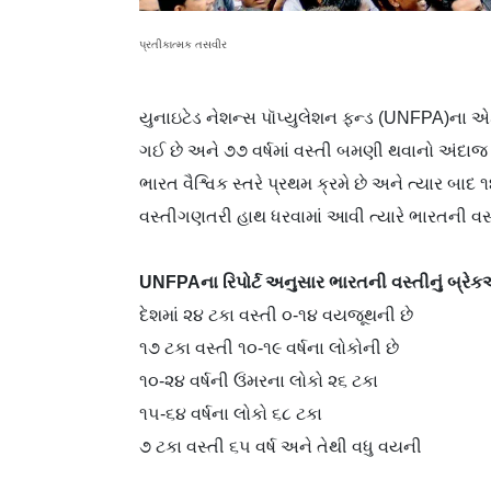
પ્રતીકાત્મક તસવીર
યુનાઇટેડ નેશન્સ પૉપ્યુલેશન ફન્ડ (UNFPA)ના 
ગઈ છે અને ૭૭ વર્ષમાં વસ્તી બમણી થવાનો અંદાજ 
ભારત વૈશ્વિક સ્તરે પ્રથમ ક્રમે છે અને ત્યાર બાદ
વસ્તીગણતરી હાથ ધરવામાં આવી ત્યારે ભારતની વસ
UNFPAના રિપોર્ટ અનુસાર ભારતની વસ્તીનું બ્
દેશમાં ૨૪ ટકા વસ્તી ૦-૧૪ વયજૂથની છે
૧૭ ટકા વસ્તી ૧૦-૧૯ વર્ષના લોકોની છે
૧૦-૨૪ વર્ષની ઉંમરના લોકો ૨૬ ટકા
૧૫-૬૪ વર્ષના લોકો ૬૮ ટકા
૭ ટકા વસ્તી ૬૫ વર્ષ અને તેથી વધુ વયની