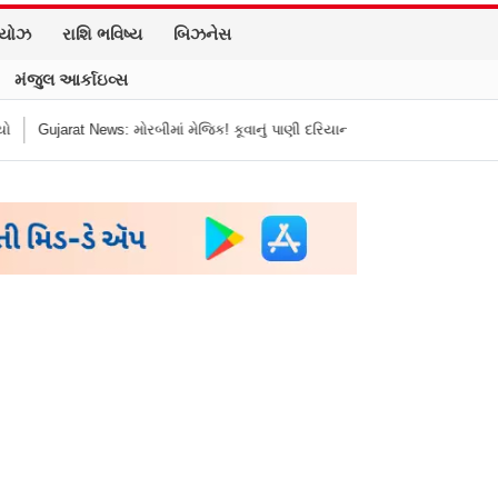
િયોઝ
રાશિ ભવિષ્ય
બિઝનેસ
મંજુલ આર્કાઇવ્સ
ાં મેજિક! કૂવાનું પાણી દરિયાનાં મોજાંની જેમ ઊછળવા લાગ્યું, શું કહે છે નિષ્ણાતો?