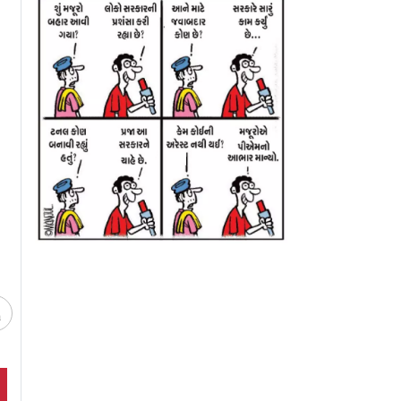
સાથે ઝઘડો
વીડિયો કૉલ પર પિતાના
નૉર્થ કોરિયામાં ગર
નાવવા માટે
અંતિમ સંસ્કાર જોયા, 3
બચવા સરકારે ડૉગ 
લે ચડી ગયો
દીકરીઓએ પૈસા
સૂપ પીવાની સલાહ
મોકલાવ્યા પણ હાજરી ન
આપી
ચ