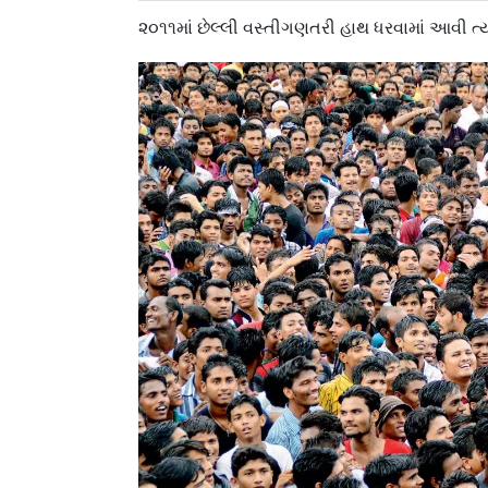
૨૦૧૧માં છેલ્લી વસ્તીગણતરી હાથ ધરવામાં આવી ત્ય