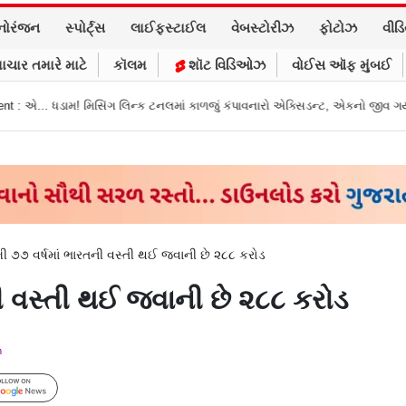
નોરંજન
સ્પોર્ટ્સ
લાઈફસ્ટાઈલ
વેબસ્ટોરીઝ
ફોટોઝ
વીડ
ાચાર તમારે માટે
કૉલમ
શૉટ વિડિઓઝ
વોઈસ ઑફ મુંબઈ
ન્ક ટનલમાં કાળજું કંપાવનારો એક્સિડન્ટ, એકનો જીવ ગયો
Gujarat News: મોરબીમ
 ૭૭ વર્ષમાં ભારતની વસ્તી થઈ જવાની છે ૨૮૮ કરોડ
ી વસ્તી થઈ જવાની છે ૨૮૮ કરોડ
m
Follow Us