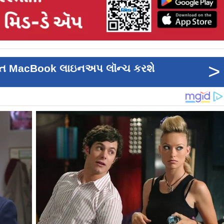
>
લિત MacBook લાઇનઅપ લૉન્ચ કરશે