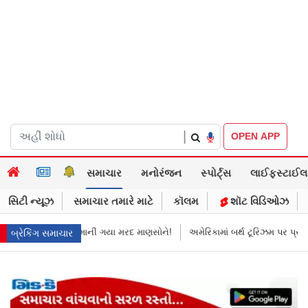
|
OPEN APP
સમાચાર
મનોરંજન
સ્પોર્ટ્સ
લાઈફસ્ટાઈલ
સિટી ન્યૂઝ
સમાચાર તમારે માટે
કૉલમ
શૉટ વિડિઓઝ
માની ગયા મરદ માણસોને!
અમેરિકામાં બર્થ ટૂરિઝમ પર પ્રતિબંધ મૂક્યો ડોનલ્ડ ટ્રમ
બ્રેકિંગ સમાચાર