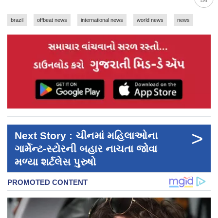
ટોચ
brazil
offbeat news
international news
world news
news
>
Next Story : ચીનમાં મહિલાઓના
ગાર્મેન્ટ-સ્ટોરની બહાર નાચતા જોવા
મળ્યા શર્ટલેસ પુરુષો