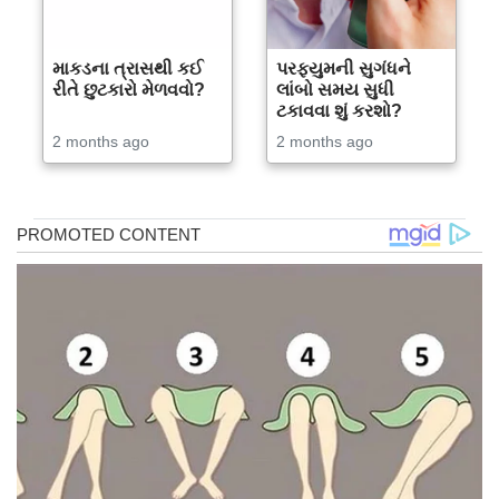
માકડના ત્રાસથી કઈ
પરફ્યુમની સુગંધને
રીતે છુટકારો મેળવવો?
લાંબો સમય સુધી
ટકાવવા શું કરશો?
2 months ago
2 months ago