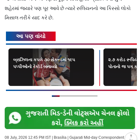
શહેરમાં જ્યારે પણ પૂર આવે છે ત્યારે રુલિયનનો આ કિસ્સો લોકો
મિસાલ તરીકે યાદ કરે છે.
આ પણ વાંચો
બ્રાઝિલના કપલે ૩૦ સેકન્ડમાં ૧૯૫
૨.૭ કરોડ રૂપિય
પપ્પીઓનો રેકૉર્ડ બનાવ્યો
પોતાનો જ પગ કાપ
08 July, 2026 12:45 PM IST | Brasília | Gujarati Mid-day Correspondent