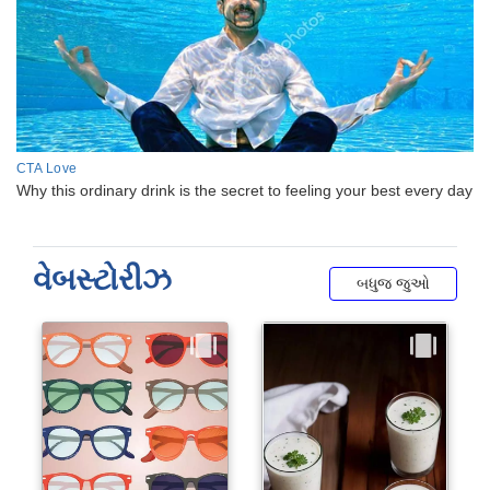
વેબસ્ટોરીઝ
બધુજ જુઓ