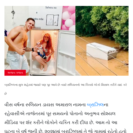
અજબ ગજબ
બ્રાઝિલના સુલ શહેરમાં જ્યારે પણ પૂર આવે છે ત્યારે રુલિયનનો આ કિસ્સો લોકો મિસાલ તરીકે યાદ કરે
છે
વીસ વર્ષના રુલિયન ડાયસ અમારાલ નામના
બ્રાઝિલ
ના
રહેવાસીએ તાજેતરમાં પૂર સમયનો પોતાનો અનુભવ સોશ્યલ
મીડિયા પર શૅર કરીને લોકોને ચકિત કરી દીધા છે. આમ તો આ
ઘટના બે વર્ષ જૂની છે. ૨૦૨૪માં બ્રાઝિલમાં તે જે ગામમાં રહેતો હતો