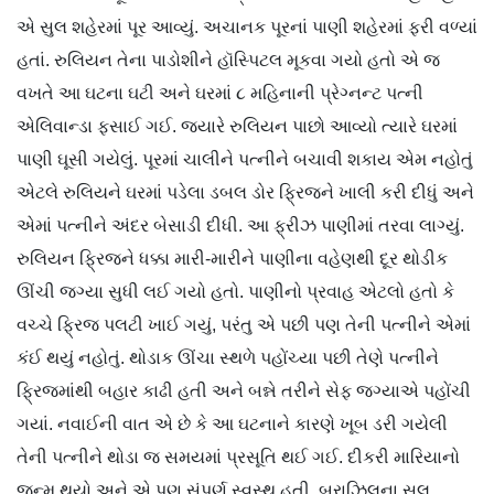
એ સુલ શહેરમાં પૂર આવ્યું. અચાનક પૂરનાં પાણી શહેરમાં ફરી વળ્યાં
હતાં. રુલિયન તેના પાડોશીને હૉસ્પિટલ મૂકવા ગયો હતો એ જ
વખતે આ ઘટના ઘટી અને ઘરમાં ૮ મહિનાની પ્રેગ્નન્ટ પત્ની
એલિવાન્ડા ફસાઈ ગઈ. જ્યારે રુલિયન પાછો આવ્યો ત્યારે ઘરમાં
પાણી ઘૂસી ગયેલું. પૂરમાં ચાલીને પત્નીને બચાવી શકાય એમ નહોતું
એટલે રુલિયને ઘરમાં પડેલા ડબલ ડોર ફ્રિજને ખાલી કરી દીધું અને
એમાં પત્નીને અંદર બેસાડી દીધી. આ ફ્રીઝ પાણીમાં તરવા લાગ્યું.
રુલિયન ફ્રિજને ધક્કા મારી-મારીને પાણીના વહેણથી દૂર થોડીક
ઊંચી જગ્યા સુધી લઈ ગયો હતો. પાણીનો પ્રવાહ એટલો હતો કે
વચ્ચે ફ્રિજ પલટી ખાઈ ગયું, પરંતુ એ પછી પણ તેની પત્નીને એમાં
કંઈ થયું નહોતું. થોડાક ઊંચા સ્થળે પહોંચ્યા પછી તેણે પત્નીને
ફ્રિજમાંથી બહાર કાઢી હતી અને બન્ને તરીને સેફ જગ્યાએ પહોંચી
ગયાં. નવાઈની વાત એ છે કે આ ઘટનાને કારણે ખૂબ ડરી ગયેલી
તેની પત્નીને થોડા જ સમયમાં પ્રસૂતિ થઈ ગઈ. દીકરી મારિયાનો
જન્મ થયો અને એ પણ સંપૂર્ણ સ્વસ્થ હતી. બ્રાઝિલના સુલ