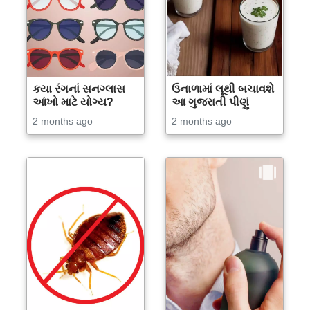
કયા રંગનાં સનગ્લાસ
ઉનાળામાં લૂથી બચાવશે
આંખો માટે યોગ્ય?
આ ગુજરાતી પીણું
2 months ago
2 months ago