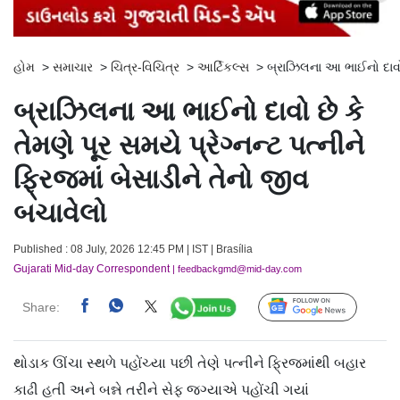
હોમ
>
સમાચાર
>
ચિત્ર-વિચિત્ર
>
આર્ટિકલ્સ
>
બ્રાઝિલના આ ભાઈનો દાવો છ
બ્રાઝિલના આ ભાઈનો દાવો છે કે
તેમણે પૂર સમયે પ્રેગ્નન્ટ પત્નીને
ફ્રિજમાં બેસાડીને તેનો જીવ
બચાવેલો
Published : 08 July, 2026 12:45 PM | IST | Brasília
Gujarati Mid-day Correspondent
| feedbackgmd@mid-day.com
Share:
Follow Us
થોડાક ઊંચા સ્થળે પહોંચ્યા પછી તેણે પત્નીને ફ્રિજમાંથી બહાર
કાઢી હતી અને બન્ને તરીને સેફ જગ્યાએ પહોંચી ગયાં