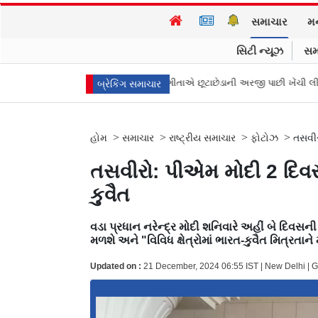
સમાચાર
મ
સિટી ન્યૂઝ
સમ
ના મુખ્ય પ્રધાન વિજયની પત્ની સંગીતાએ છૂટાછેડાની અરજી પાછી ખેંચી લીધી, કેસ બ
બ્રેકિંગ સમાચાર
>
>
>
>
હોમ
સમાચાર
રાષ્ટ્રીય સમાચાર
ફોટોઝ
તસવીર
તસવીરો: પીએમ મોદી 2 દિવસ
કુવૈત
વડા પ્રધાન નરેન્દ્ર મોદી શનિવારે અહીં બે દિવસની
મળશે અને "વિવિધ ક્ષેત્રોમાં ભારત-કુવૈત મિત્રતાન
Updated on :
21 December, 2024 06:55 IST | New Delhi | G