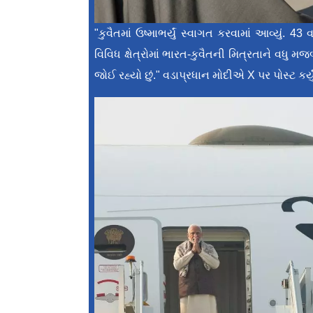
"કુવૈતમાં ઉષ્માભર્યું સ્વાગત કરવામાં આવ્યું.
વિવિધ ક્ષેત્રોમાં ભારત-કુવૈતની મિત્રતાને વધુ 
જોઈ રહ્યો છું." વડાપ્રધાન મોદીએ X પર પોસ્ટ કર્યુ