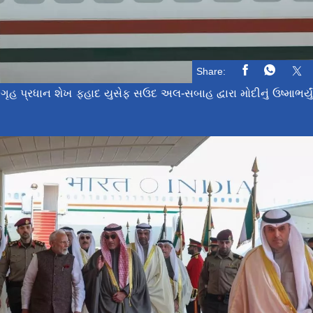
Share:
ગૃહ પ્રધાન શેખ ફહાદ યુસેફ સઉદ અલ-સબાહ દ્વારા મોદીનું ઉષ્માભર્યુ