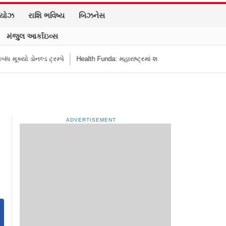
િયોઝ
રાશિ ભવિષ્ય
બિઝનેસ
મંજુલ આર્કાઇવ્સ
ડોનલ્ડ ટ્રમ્પે
Health Funda: મહારાષ્ટ્રમાં શાળાની બહાર જંક ફૂડ બૅન! બાળકોના સ
ADVERTISEMENT