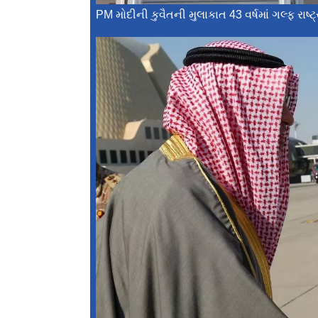
PM મોદીની કુવૈતની મુલાકાત 43 વર્ષમાં ગલ્ફ રાષ