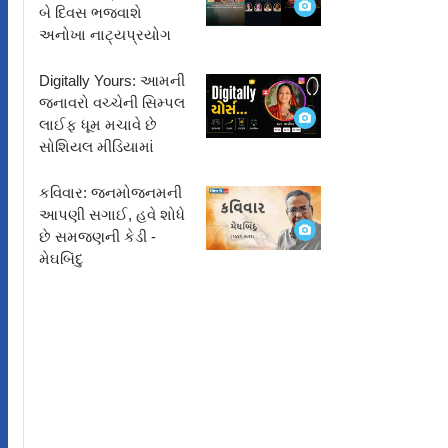
બે દિવસ ભજવાશે
અનોખા નાટ્યપ્રયોગ
Digitally Yours: આમની
જનાવરો વચ્ચેની સિમ્પલ
લાઈફ ધૂમ મચાવે છે
સોશિયલ મીડિયામાં
કવિવાર: જનમોજનમની
આપણી સગાઈ, હવે શોધે
છે સમજણની કેડી -
મેઘબિંદુ