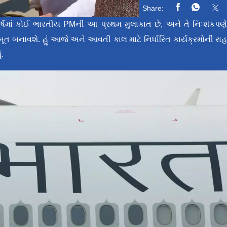
Share:
 43 વર્ષમાં કોઈ ભારતીય PMની આ પ્રથમ મુલાકાત છે, અને તે નિઃશંકપણ
મજબૂત બનાવશે. હું આજે અને આવતી કાલ માટે નિર્ધારિત કાર્યક્રમોની રા
ં.