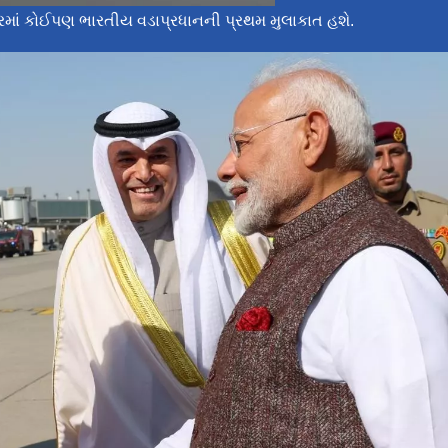
્ટ્રમાં કોઈપણ ભારતીય વડાપ્રધાનની પ્રથમ મુલાકાત હશે.