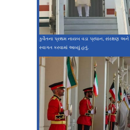
કુવૈતના પ્રથમ નાયબ વડા પ્રધાન, સંરક્ષણ અને 
સ્વાગત કરવામાં આવ્યું હતું.