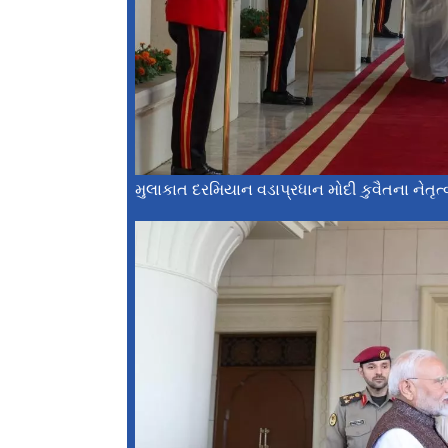
મુલાકાત દરમિયાન વડાપ્રધાન મોદી કુવૈતના નેતૃ