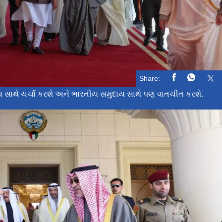
Share:
ત્વ સાથે ચર્ચા કરશે અને ભારતીય સમુદાય સાથે પણ વાતચીત કરશે.