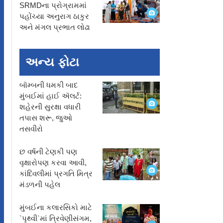
SRMDના પ્રોગ્રામમાં
પહોંચ્યા અનુરાગ ઠાકુર
અને મંગલ પ્રભાત લોઢા
અન્ય ફોટા
બૉમ્બની ધમકી બાદ
મુંબઈમાં હાઈ ઍલર્ટ:
શહેરની સુરક્ષા વધારી
તપાસ શરૂ, જુઓ
તસવીરો
છ વર્ષની ટેણકી પણ
વૃક્ષારોપણ કરવા આવી,
કાંદિવલીમાં પ્રગતિ મિત્ર
મંડળની પહેલ
મુંબઈના કલારસિકો માટે
`પૃથ્વી`માં ત્રિવેણીસંગમ,