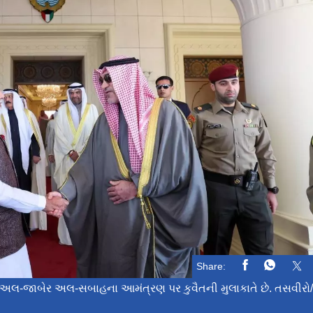
Share:
લ-જાબેર અલ-સબાહના આમંત્રણ પર કુવૈતની મુલાકાતે છે. તસવીરો