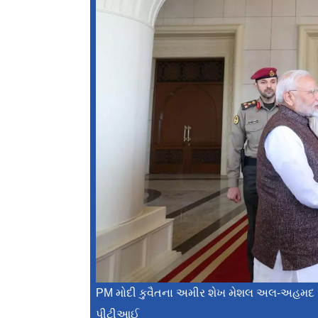
PM મોદી કુવૈતના અમીર શેખ મેશલ અલ-અહમદ અ
પીટીઆઈ