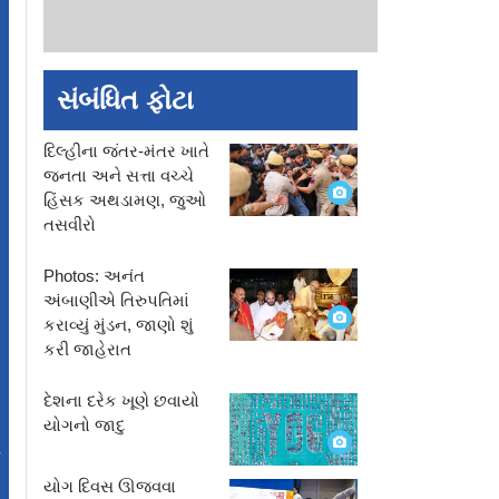
સંબંધિત ફોટા
દિલ્હીના જંતર-મંતર ખાતે
જનતા અને સત્તા વચ્ચે
હિંસક અથડામણ, જુઓ
તસવીરો
Photos: અનંત
અંબાણીએ તિરુપતિમાં
કરાવ્યું મુંડન, જાણો શું
કરી જાહેરાત
દેશના દરેક ખૂણે છવાયો
યોગનો જાદુ
/
યોગ દિવસ ઊજવવા