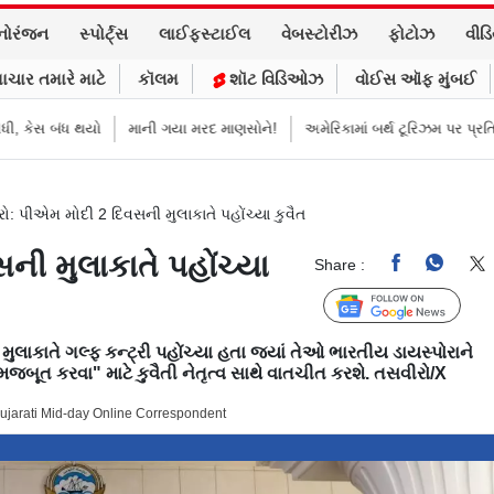
નોરંજન
સ્પોર્ટ્સ
લાઈફસ્ટાઈલ
વેબસ્ટોરીઝ
ફોટોઝ
વીડ
ાચાર તમારે માટે
કૉલમ
શૉટ વિડિઓઝ
વોઈસ ઑફ મુંબઈ
ંધ થયો
માની ગયા મરદ માણસોને!
અમેરિકામાં બર્થ ટૂરિઝમ પર પ્રતિબંધ મૂક્યો 
ો: પીએમ મોદી 2 દિવસની મુલાકાતે પહોંચ્યા કુવૈત
ની મુલાકાતે પહોંચ્યા
Share :
Follow Us
 મુલાકાતે ગલ્ફ કન્ટ્રી પહોંચ્યા હતા જ્યાં તેઓ ભારતીય ડાયસ્પોરાને
ે મજબૂત કરવા" માટે કુવૈતી નેતૃત્વ સાથે વાતચીત કરશે. તસવીરો/X
ujarati Mid-day Online Correspondent