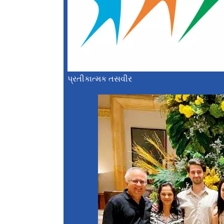
પ્રતીકાત્મક તસવીર