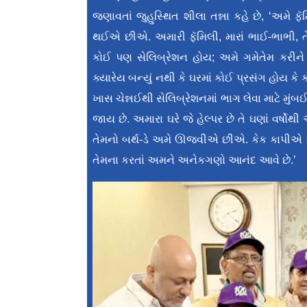
જણાવતાં જુહુસ્થિત શીલા તન્ના કહે છે, ‘અમે
થઈએ છીએ. અમારી ફૅમિલી, મારાં ભાઈ-ભાભી, તેમ
કોઈ પણ સેલિબ્રેશન હોય; અમે ગમેતેમ કરી
ક્યારેય બન્યું નથી કે ઘરમાં કોઈ પ્રસંગ હોય કે 
ખાસ ચેન્નઈથી સેલિબ્રેશનમાં ભાગ લેવા માટે મું
જાય છે. અમારા ઘરે જે હેલ્પર છે તે ઘણાં વર્ષો
તેમનો બર્થ-ડે અમે ઊજવીએ છીએ. કેક કાપીએ 
તેમના કરતાં અમને અનેકગણો આનંદ આવે છે.’