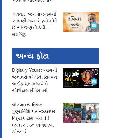
કવિવાર: જનમોજનમની
આપણી સગાઈ, હવે શોધે
છે સમજણની કેડી -
મેઘબિંદુ
અન્ય ફોટા
Digitally Yours: આમની
જનાવરો વચ્ચેની સિમ્પલ
લાઈફ ધૂમ મચાવે છે
સોશિયલ મીડિયામાં
લોકમાન્ય તિલક
પુણ્યતિથિ પર RSGKR
વિદ્યાલયમાં આપત્તિ
વ્યવસ્થાપન કાર્યશાળા
યોજાઈ