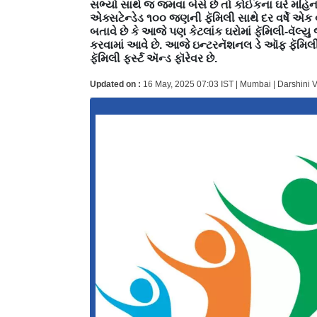
સભ્યો સાથે જ જમવા બેસે છે તો કોઈકના ઘરે મહિ
એક્સટેન્ડેડ ૧૦૦ જણની ફૅમિલી સાથે દર વર્ષે 
બતાવે છે કે આજે પણ કેટલાંક ઘરોમાં ફૅમિલી-વૅલ
કરવામાં આવે છે. આજે ઇન્ટરનૅશનલ ડે ઑફ ફૅમિલીઝ ન
ફૅમિલી ફર્સ્ટ ઍન્ડ ફૉરેવર છે.
Updated on :
16 May, 2025 07:03 IST | Mumbai | Darshini 