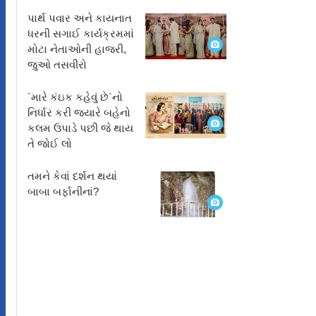
પાર્થ પવાર અને કાયનાત
ધરની સગાઈ કાર્યક્રમમાં
મોટા નેતાઓની હાજરી,
જુઓ તસવીરો
`મારે કંઇક કહેવું છે`નો
નિર્ધાર કરી જ્યારે બહેનો
કલમ ઉપાડે પછી જે થાય
તે જોઈ લો
તમને કેવાં દર્શન થયાં
બાબા બર્ફાનીનાં?
મ