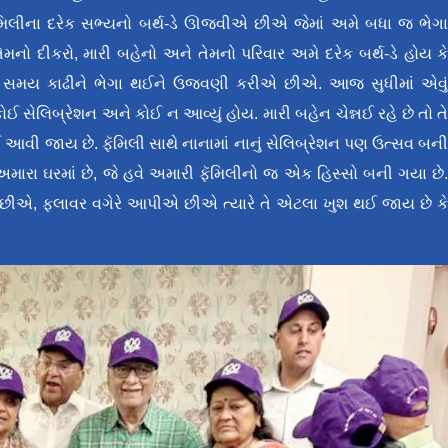
 ફૅમિલીના દરેક સભ્યનો બર્થ-ડે ઊજવીએ છીએ જેમાં અમે બધા જ ભેગ
નો દીકરો, મારી બહેનો અને તેમનો પરિવાર અમે દરેક બર્થ-ડે હોય ક
ને સમય કાઢીને ભેગા થઈને ઉજવણી કરીએ છીએ. આજ સુધીમાં એવુ
કોઈ સેલિબ્રેશન અને કોઈ ન આવ્યું હોય. મારી બહેન ચેન્નઈ રહે છે તો ત
બઈ આવી જાય છે. ફૅમિલી સાથે નાનામાં નાનું સેલિબ્રેશન પણ ઉત્સવ બન
થી અમારા ઘરમાં છે, જે હવે અમારી ફૅમિલીનો જ એક હિસ્સો બની ગયા છે
છીએ, ફ્લાવર વગેરે આપીએ છીએ ત્યારે તે એટલા ખુશ થઈ જાય છે ક