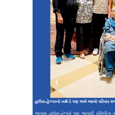
હાઉસ-હેલ્પરનો બર્થ-ડે પણ અમે આખો પરિવાર
આપણા હાઉસ-હેલ્પરો પણ આપણી ફૅમિલીના સદ