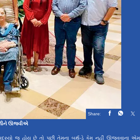
Share:
 મળીને ઊજવીએ
સ્યો જ હોય છે તો પછી તેમના બર્થ-ડે કેમ નહીં ઊજવવાના એ