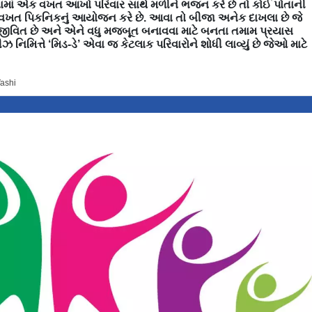
નામાં એક વખત આખો પરિવાર સાથે મળીને ભજન કરે છે તો કોઈ પોતાની
એક વખત પિકનિકનું આયોજન કરે છે. આવા તો બીજા અનેક દાખલા છે જે
્યુ જીવિત છે અને એને વધુ મજબૂત બનાવવા માટે બનતા તમામ પ્રયાસ
િમિત્તે ‘મિડ-ડે’ એવા જ કેટલાક પરિવારોને શોધી લાવ્યું છે જેઓ માટે
Vashi