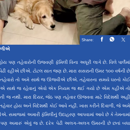
Share:
 મળીએ
ોય પણ તહેવારોની ઉજવણી ફૅમિલી વિના અધૂરી લાગે છે. વિલે પાર્લેમા
 પેઢી રહીએ છીએ. ટોટલ સાત જણ છે. મારા સસરાની ઉંમર ૧૦૦ વર્ષની છ
ંતુ તહેવારો તો અમે સાથે જ ઊજવીએ છીએ. તહેવારના સમયે ઘરનો કો
બધાએ સાથે જ રહેવાનું એવો એક નિયમ જ થઈ ગયો છે એમ કહીએ ત
તી જ નથી. મારા દિયર, જેઠ પણ તહેવાર ઊજવવા માટે વિદેશથી અહી
તહેવાર હોય અને વિદેશથી કોઈ આવે નહીં. ખાસ કરીને દિવાળી, જે અમ
. સમાજમાં અમારી ફૅમિલીનું ઉદાહરણ આપવામાં આવે છે કે તેમનામા
ં પણ અમારું એવું જ છે. દરેક પેઢી અલગ-અલગ ઉંમરની છે છતાં બધ