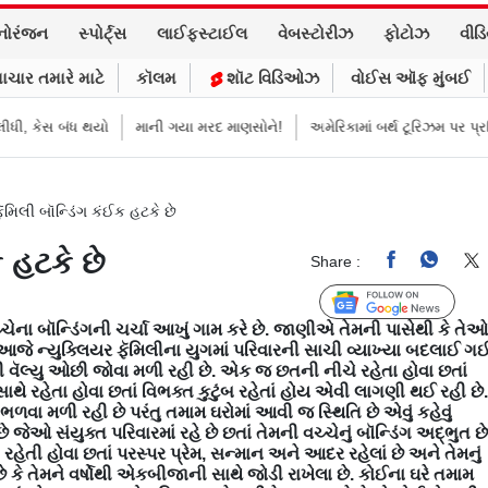
નોરંજન
સ્પોર્ટ્સ
લાઈફસ્ટાઈલ
વેબસ્ટોરીઝ
ફોટોઝ
વીડ
ાચાર તમારે માટે
કૉલમ
શૉટ વિડિઓઝ
વોઈસ ઑફ મુંબઈ
બંધ થયો
માની ગયા મરદ માણસોને!
અમેરિકામાં બર્થ ટૂરિઝમ પર પ્રતિબંધ મૂક્યો 
ૅમિલી બૉન્ડિંગ કંઈક હટકે છે
ક હટકે છે
Share :
Follow Us
ેના બૉન્ડિંગની ચર્ચા આખું ગામ કરે છે. જાણીએ તેમની પાસેથી કે તેઓ
ે. આજે ન્યુક્લિયર ફૅમિલીના યુગમાં પરિવારની સાચી વ્યાખ્યા બદલાઈ ગ
ીની વૅલ્યુ ઓછી જોવા મળી રહી છે. એક જ છતની નીચે રહેતા હોવા છતાં
 સાથે રહેતા હોવા છતાં વિભક્ત કુટુંબ રહેતાં હોય એવી લાગણી થઈ રહી છે.
ળવા મળી રહી છે પરંતુ તમામ ઘરોમાં આવી જ સ્થિતિ છે એવું કહેવું
 જેઓ સંયુક્ત પરિવારમાં રહે છે છતાં તેમની વચ્ચેનું બૉન્ડિંગ અદ્ભુત છે
તી હોવા છતાં પરસ્પર પ્રેમ, સન્માન અને આદર રહેલાં છે અને તેમનું
ે કે તેમને વર્ષોથી એકબીજાની સાથે જોડી રાખેલા છે. કોઈના ઘરે તમામ