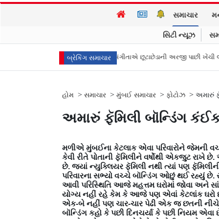
સમાચાર
મ
સિટી ન્યૂઝ
સમ
ના મુખ્ય પ્રધાન વિજયની પત્ની સંગીતાએ છૂટાછેડાની અરજી પાછી ખેંચી લીધી, કેસ 
બ્રેકિંગ સમાચાર
>
>
>
>
હોમ
સમાચાર
મુંબઈ સમાચાર
ફોટોઝ
અમારું ફ
અમારું ફૅમિલી બૉન્ડિંગ કંઈ
મળીએ મુંબઈના કેટલાક એવા પરિવારોને જેમની વચ્ચ
કેવી રીતે પોતાની ફૅમિલીને વર્ષોથી એકજુટ રાખે છ
છે. જ્યાં ન્યુક્લિયર ફૅમિલી નથી ત્યાં પણ ફૅમિલ
પરિવારના સભ્યો વચ્ચે બૉન્ડિંગ ઓછું થઈ રહ્યું છે.
આવી પરિસ્થિતિ આજે મહત્તમ ઘરોમાં જોવા અને સાંભ
યોગ્ય નહીં રહે કેમ કે આજે પણ એવાં કેટલાંક ઘરો છે
એક-બે નહીં પણ ચાર-ચાર પેઢી એક જ છતની નીચે રહે
બૉન્ડિંગ કહો કે પછી દિનચર્યા કે પછી નિયમ એવા છ