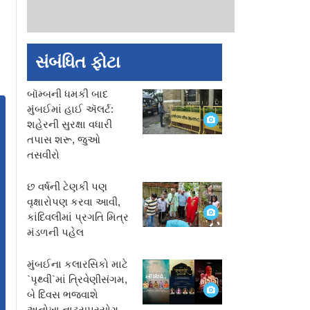
સંબંધિત ફોટા
બૉમ્બની ધમકી બાદ
મુંબઈમાં હાઈ ઍલર્ટ:
શહેરની સુરક્ષા વધારી
તપાસ શરૂ, જુઓ
તસવીરો
છ વર્ષની ટેણકી પણ
વૃક્ષારોપણ કરવા આવી,
કાંદિવલીમાં પ્રગતિ મિત્ર
મંડળની પહેલ
મુંબઈના કલારસિકો માટે
`પૃથ્વી`માં ત્રિવેણીસંગમ,
બે દિવસ ભજવાશે
અનોખા નાટ્યપ્રયોગ