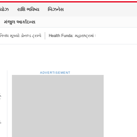
િયોઝ
રાશિ ભવિષ્ય
બિઝનેસ
મંજુલ આર્કાઇવ્સ
ડોનલ્ડ ટ્રમ્પે
Health Funda: મહારાષ્ટ્રમાં શાળાની બહાર જંક ફૂડ બૅન! બાળકોના 
ADVERTISEMENT
ઈ
.