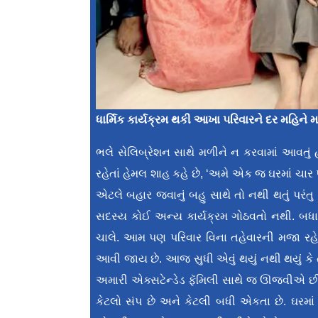
ધાર્મિક કાર્યક્રમ થકી આખા પરિવારને દર મહિને
ભલે સેલિબ્રેશન સાથે મળીને ન કરવામાં આવતું હ
રહેતાં હેમલ શાહ કહે છે, ‘અમે એક જ ઘરમાં ચાર
એટલે બહાર જવાનું બહુ સાથે તો નથી થતું પર
સદસ્ય કોઈ અન્ય કાર્યક્રમ ગોઠવતો નથી. 
ચાલે. આમ પણ પરિવાર વિના તહેવારની મજા રહે
આવી જાય છે. આજ સુધી એવું થયું નથી થયું કે 
અમારી એક્સટેન્ડેડ ફૅમિલી સાથે જ ઊજવીએ છીએ
કેટલો સંપ છે અને કેટલી બધી એકતા છે. ઘરમા