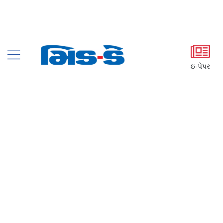
ઇ-પેપર