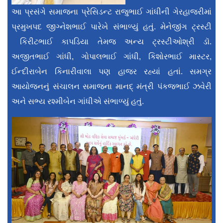
આ પ્રસંગે સમાજના પ્રેસિડન્ટ રાજુભાઈ ગાંધીની ગેરહાજરીમાં
પ્રમુખપદ જીગ્નેશભાઈ પારેખે સંભાળ્યું હતું. મેનેજીંગ ટ્રસ્ટી
કિરીટભાઈ કાપડિયા તેમજ અન્ય ટ્રસ્ટીઓશ્રી ડૉ.
અજીતભાઈ ગાંધી, ગોપાલભાઈ ગાંધી, કિશોરભાઈ માસ્ટર,
ઈન્દીરાબેન કિનારીવાલા પણ હાજર રહ્યાં હતાં. સમગ્ર
આયોજનનું સંચાલન સમાજના માનદ્ મંત્રી પંકજભાઈ ઝવેરી
અને સભ્ય રશ્મીબેન ગાંધીએ સંભાળ્યું હતું.