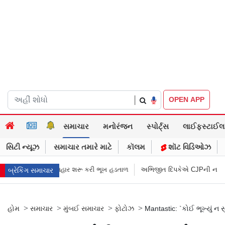
|
OPEN APP
સમાચાર
મનોરંજન
સ્પોર્ટ્સ
લાઈફસ્ટાઈલ
સિટી ન્યૂઝ
સમાચાર તમારે માટે
કૉલમ
શૉટ વિડિઓઝ
કરી ભૂખ હડતાળ
અભિજીત દિપકેએ CJPની નવી નીતિ જાહેર કરી, સપ્ટેમ્બરથી દેશ
બ્રેકિંગ સમાચાર
>
>
>
>
હોમ
સમાચાર
મુંબઈ સમાચાર
ફોટોઝ
Mantastic: `કોઈ ભૂખ્યું ન