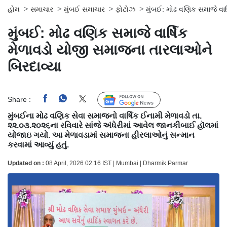
>
>
>
>
હોમ
સમાચાર
મુંબઈ સમાચાર
ફોટોઝ
મુંબઈ: મોઢ વણિક સમાજે વા
મુંબઈ: મોઢ વણિક સમાજે વાર્ષિક
મેળાવડો યોજી સમાજના તારલાઓને
બિરદાવ્યા
Share :
Follow Us
મુંબઈના મોઢ વણિક સેવા સમાજનો વાર્ષિક ઈનામી મેળાવડો તા.
૨૨.૦૩.૨૦૨૬ના રવિવારે સાંજે અંધેરીમાં આવેલ જાનકીબાઈ હૉલમાં
યોજાઇ ગયો. આ મેળાવડામાં સમાજના હીરલાઓનું સન્માન
કરવામાં આવ્યું હતું.
Updated on :
08 April, 2026 02:16 IST | Mumbai | Dharmik Parmar