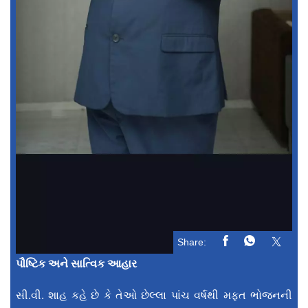
Share:
પૌષ્ટિક અને સાત્વિક આહાર
સી.વી. શાહ કહે છે કે તેઓ છેલ્લા પાંચ વર્ષથી મફત ભોજનની