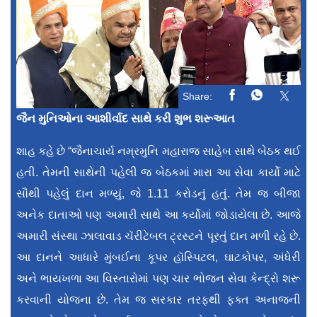
Share:
જૈન મુનિઓના આશીર્વાદ સાથે કરી શુભ શરૂઆત
શાહ કહે છે “જૈનાચાર્ય નમ્રમુનિ મહારાજ સાહેબ સાથે બેઠક થઈ
હતી. તેમની સાથેની પહેલી જ બેઠકમાં મારા આ સેવા કાર્યો માટે
સૌથી પહેલું દાન મળ્યું, જે 1.11 કરોડનું હતું. તેમ જ બીજા
અનેક દાતાઓ પણ અમારી સાથે આ કર્યોમાં જોડાયેલા છે. આજે
અમારી સંસ્થા ઝાલાવાડ ચૅરીટેબલ ટ્રસ્ટને પૂરતું દાન મળી રહે છે.
આ દાનને આધારે મુંબઈના કૂપર હૉસ્પિટલ, ઘાટકોપર, અંધેરી
અને ભાયખળા આ વિસ્તારોમાં પણ ચાર ભોજન સેવા કેન્દ્રો શરૂ
કરવાની યોજના છે. તેમ જ સરકાર તરફથી ફક્ત અનાજની