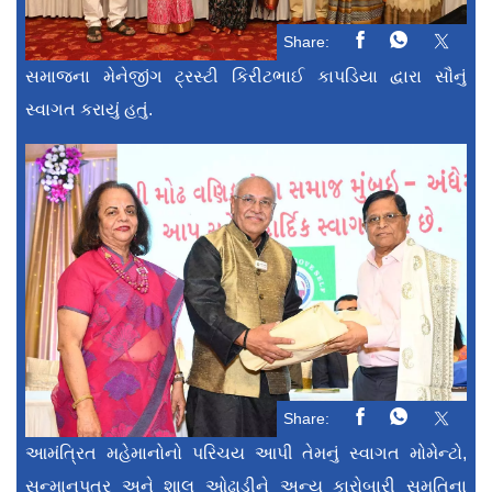
Share:
સમાજના મેનેજીંગ ટ્રસ્ટી કિરીટભાઈ કાપડિયા દ્વારા સૌનું
સ્વાગત કરાયું હતું.
Share:
આમંત્રિત મહેમાનોનો પરિચય આપી તેમનું સ્વાગત મોમેન્ટો,
સન્માનપત્ર અને શાલ ઓઢાડીને અન્ય કારોબારી સમતિના