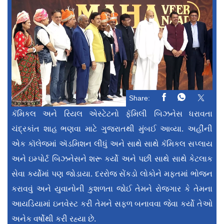
Share:
કૅમિકલ અને રિયલ એસ્ટેટનો ફૅમિલી બિઝનેસ ધરાવતા
ચંદ્રકાંત શાહ ભણવા માટે ગુજરાતથી મુંબઈ આવ્યા. અહીંની
એક કૉલેજમાં ઍડમિશન લીધું અને સાથે સાથે કૅમિકલ સપ્લાય
અને ઇમ્પોર્ટ બિઝનેસને શરૂ કર્યો અને પછી સાથે સાથે કેટલાક
સેવા કર્યોમાં પણ જોડાયા. દરરોજ સેંકડો લોકોને મફતમાં ભોજન
કરાવવું અને યુવાનોની કુશળતા જોઈ તેમને રોજગાર કે તેમના
આયડિયામાં ઇનવેસ્ટ કરી તેમને સફળ બનાવવા જેવા કર્યો તેઓ
અનેક વર્ષોથી કરી રહ્યા છે.