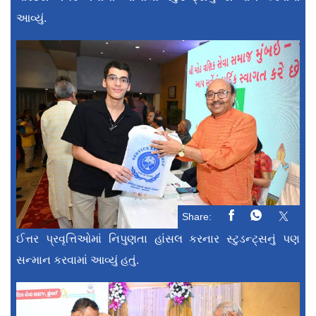
આવ્યું.
Share:
ઈત્તર પ્રવૃત્તિઓમાં નિપુણતા હાંસલ કરનાર સ્ટુડન્ટ્સનું પણ
સન્માન કરવામાં આવ્યું હતું.