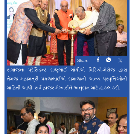
Share:
સમાજના પ્રેસિડન્ટ રાજુભાઈ ગાંધીએ વિડિયો-મેસેજ દ્વારા
તેમજ મહામંત્રી પંકજભાઈએ સમાજની અન્ય પ્રવૃત્તિઓની
માહિતી આપી. સર્વે હાજર મેમ્બર્સને અનુદાન માટે હાકલ કરી.