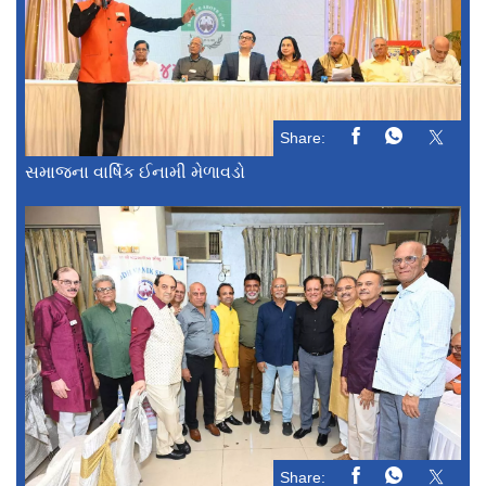
Share:
સમાજના વાર્ષિક ઈનામી મેળાવડો
Share: