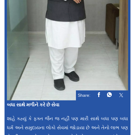
Share:
બધા સાથે મળીને કરે છે સેવા
શાહે કહ્યું કે ફક્ત જૈન જ નહીં પણ મારી સાથે બધા પણ બધા
ધર્મ અને સમુદાયના લોકો સેવમાં જોડાયા છે અને તેનો લાભ પણ