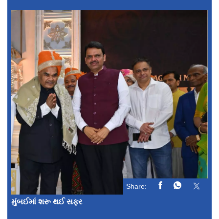
Share:
મુંબઈમાં શરૂ થઈ સફર