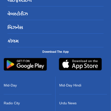
લાઈફસ્ટાઈલ
વેબસ્ટોરીઝ
બિઝનેસ
કૉલમ
Download The App
Mid-Day
Mid-Day Hindi
Radio City
Urdu News