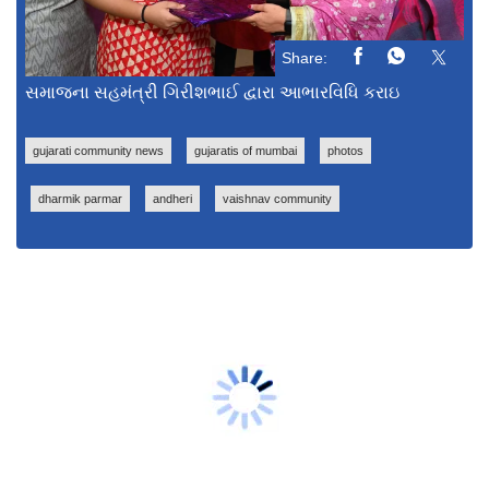
Share:
સમાજના સહમંત્રી ગિરીશભાઈ દ્વારા આભારવિધિ કરાઇ
gujarati community news
gujaratis of mumbai
photos
dharmik parmar
andheri
vaishnav community