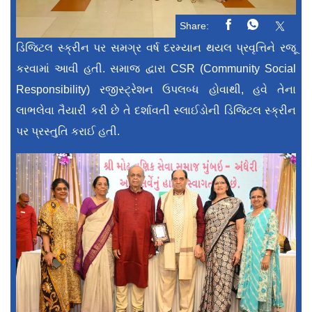
Share:
ડિજિટલ સ્ક્રીન પર સમગ્ર વર્ષ દરમ્યાન થયલ પ્રવૃત્તિને રજૂ
કરવામાં આવી હતી. સમાજ દ્વારા CSR (Community Social
Responsibility) રજીસ્ટ્રેશન ઉપલબ્ધ હોવાથી, હવે તેના
લાભલેવા તૈયારી કરી છે તે દર્શાવતી સ્લાઈડોની ડિજિટલ સ્ક્રીન
પર પ્રસ્તુતિ કરાઈ હતી.