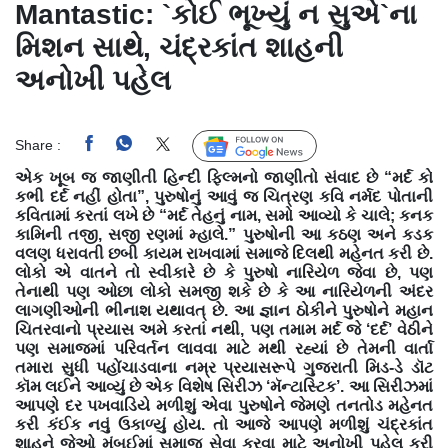
Mantastic: `કોઈ ભૂખ્યું ન સુએ`ના
મિશન સાથે, ચંદ્રકાંત શાહની
અનોખી પહેલ
Share :
Follow Us
એક ખૂબ જ જાણીતી હિન્દી ફિલ્મનો જાણીતો સંવાદ છે “મર્દ કો
કભી દર્દ નહીં હોતા”, પુરુષોનું આવું જ ચિત્રણ કવિ નર્મદ પોતાની
કવિતામાં કરતાં લખે છે “મર્દ તેહનું નામ, સમો આવ્યો કે ચાલે; કનક
કામિની તજી, સજી રણમાં મ્હાલે.” પુરુષોની આ કઠણ અને કડક
વલણ ધરાવતી છબી કાયમ રાખવામાં સમાજે દિલથી મહેનત કરી છે.
લોકો એ વાતને તો સ્વીકારે છે કે પુરુષો નારિયેળ જેવા છે, પણ
તેનાથી પણ ઓછા લોકો સમજી શકે છે કે આ નારિયેળની અંદર
લાગણીઓની ભીનાશ યથાવત્ છે. આ જ્ઞાન ઠોકીને પુરુષોને મહાન
ચિતરવાનો પ્રયાસ અમે કરતાં નથી, પણ તમામ મર્દ જે ‘દર્દ’ વેઠીને
પણ સમાજમાં પરિવર્તન લાવવા માટે મથી રહ્યાં છે તેમની વાર્તા
તમારા સુધી પહોંચાડવાના નમ્ર પ્રયાસરૂપે ગુજરાતી મિડ-ડે ડૉટ
કૉમ લઈને આવ્યું છે એક વિશેષ સિરીઝ ‘મૅન્ટાસ્ટિક’. આ સિરીઝમાં
આપણે દર પખવાડિયે મળીશું એવા પુરુષોને જેમણે તનતોડ મહેનત
કરી કંઈક નવું ઉકાળ્યું હોય. તો આજે આપણે મળીશું ચંદ્રકાંત
શાહને જેઓ મુંબઈમાં સમાજ સેવા કરવા માટે અનોખી પહેલ કરી