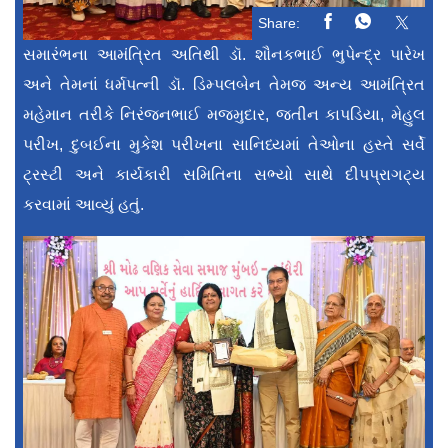
Share:
સમારંભના આમંત્રિત અતિથી ડૉ. શૌનકભાઈ ભુપેન્દ્ર પારેખ
અને તેમનાં ધર્મપત્ની ડૉ. ડિમ્પલબેન તેમજ અન્ય આમંત્રિત
મહેમાન તરીકે નિરંજનભાઈ મજમુદાર, જતીન કાપડિયા, મેહુલ
પરીખ, દુબઈના મુકેશ પરીખના સાનિધ્યમાં તેઓના હસ્તે સર્વે
ટ્રસ્ટી અને કાર્યકારી સમિતિના સભ્યો સાથે દીપપ્રાગટ્ય
કરવામાં આવ્યું હતું.