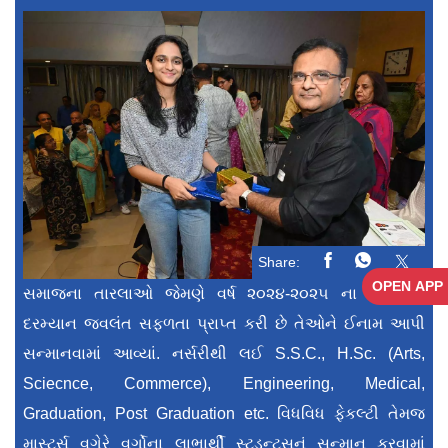
Share:
OPEN APP
સમાજના તારલાઓ જેમણે વર્ષ ૨૦૨૪-૨૦૨૫ ના અભ્યાસ
દરમ્યાન જવલંત સફળતા પ્રાપ્ત કરી છે તેઓને ઈનામ આપી
સન્માનવામાં આવ્યાં. નર્સરીથી લઈ S.S.C., H.Sc. (Arts,
Sciecnce, Commerce), Engineering, Medical,
Graduation, Post Graduation etc. વિધવિધ ફેકલ્ટી તેમજ
માસ્ટર્સ વગેરે વર્ગોના લાભાર્થી સ્ટુડન્ટ્સનું સન્માન કરવામાં