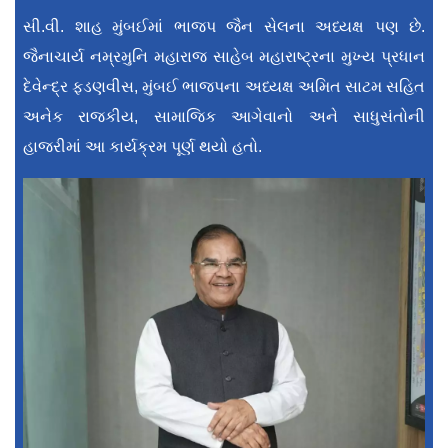
સી.વી. શાહ મુંબઈમાં ભાજપ જૈન સેલના અધ્યક્ષ પણ છે.
જૈનાચાર્ય નમ્રમુનિ મહારાજ સાહેબ મહારાષ્ટ્રના મુખ્ય પ્રધાન
દેવેન્દ્ર ફડણવીસ, મુંબઈ ભાજપના અધ્યક્ષ અમિત સાટમ સહિત
અનેક રાજકીય, સામાજિક આગેવાનો અને સાધુસંતોની
હાજરીમાં આ કાર્યક્રમ પૂર્ણ થયો હતો.