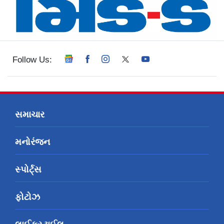
Follow Us:
સમાચાર
મનોરંજન
સ્પોર્ટ્સ
ફોટોઝ