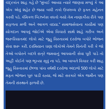
ચંદ્રકાંત શાહ કહે છે “મુંબઈ આવ્યા ત્યારે જાણવા મળ્યું કે આ
એક એવું શહેર છે જ્યા બધી તકો ઉપલબ્ધ છે ફક્ત મહેનત
કરવી પડે. કૅમિકલ બિઝનેસ વધતો ગયો તેમ નાણાકીય રીતે પણ
સફળતા મળી અને આગળ વધ્યા.” સમાજસેવાના કાર્યોમાં પણ
યોગદાન આપવું જોઈએ એવા વિચારો સાથે શાહે ગરીબ અને
જરૂરિયાતમંદ લોકો માટે જુહુ વિસ્તારમાં દરરોજ બપોરે ભોજન
સેવા શરૂ કરી. દરમિયાન ઘણા લોકોએ તેમને વિનંતી કરી કે જો
તેઓ બપોરને બદલે રાત્રે જમવાનું આપવાની સેવા પૂરી પાડે તો
અહીં કોઈને પણ ભૂખ્યા સૂવું ના પડે. આ બાબતે વિચાર કરી શાહ
જુહુ વિસ્તારમાં છેલ્લા પાંચ વર્ષથી દરરોજ અંદાજે 500 લોકો માટે
મફત ભોજન પૂરું પાડી રહ્યા, જે માટે સરકારે એક જમીન પણ
તેમની સંસ્થાને ફાળવી છે.