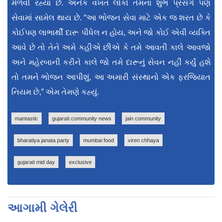
મેળવી રહ્યા છે. અનેક વખત લોકો તેમના શુભ પ્રસંગે પણ
સેવામાં સામેલ થાય છે. “આ ભોજન સેવા માટે એક જ શરત છે કે
કોઈપણ લાભાર્થી દારૂ પીધેલ ન હોય, અને જો કોઈ એવી વ્યક્તિ
આવે છે તો તેને અમે કહીએ છીએ કે તમે આવતી કાલે આવજો
અને મહેરબાની કરીને કાલે જો તમે દારૂનું સેવન નહીં કર્યું હશે
તો તમને ભોજન આપીશું, આ અમારી સંસ્થાનો એક ફરજિયાત
નિયમ છે,” એમ તેમણે કહ્યું.
mantastic
gujarati community news
jain community
bharatiya janata party
mumbai food
viren chhaya
gujarati mid day
exclusive
આગામી ગેલેરી