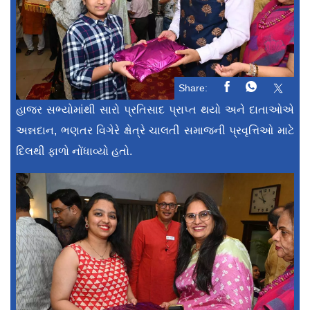
Share:
હાજર સભ્યોમાંથી સારો પ્રતિસાદ પ્રાપ્ત થયો અને દાતાઓએ
અન્નદાન, ભણતર વિગેરે ક્ષેત્રે ચાલતી સમાજની પ્રવૃત્તિઓ માટે
દિલથી ફાળો નોંધાવ્યો હતો.