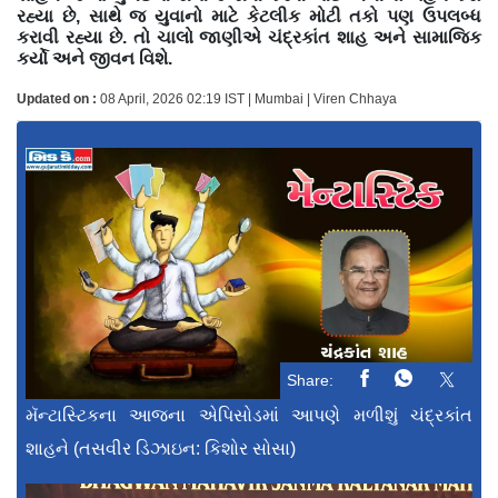
રહ્યા છે, સાથે જ યુવાનો માટે કેટલીક મોટી તકો પણ ઉપલબ્ધ
કરાવી રહ્યા છે. તો ચાલો જાણીએ ચંદ્રકાંત શાહ અને સામાજિક
કર્યો અને જીવન વિશે.
Updated on :
08 April, 2026 02:19 IST | Mumbai | Viren Chhaya
Share:
મૅન્ટાસ્ટિકના આજના એપિસોડમાં આપણે મળીશું ચંદ્રકાંત
શાહને (તસવીર ડિઝાઇન: કિશોર સોસા)