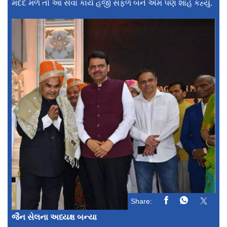
મદદ મળે તો આ સેવા કાર્ય હજી સફળ બને એમ પણ શાહે કહ્યું.
Share:
જૈન સેલના અધ્યક્ષ બન્યા