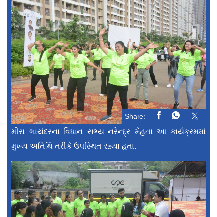
Share:
મીરા ભાયંદરના વિધાન સભ્ય નરેન્દ્ર મેહતા આ કાર્યક્રમમાં
મુખ્ય અતિથિ તરીકે ઉપસ્થિત રહ્યા હતા.