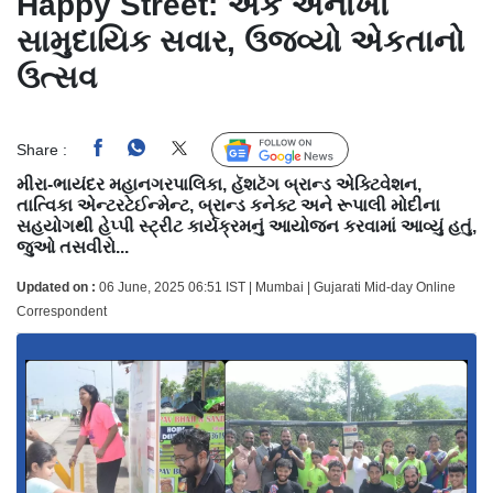
Happy Street: એક અનોખી
સામુદાયિક સવાર, ઉજવ્યો એકતાનો
ઉત્સવ
Share :
Follow Us
મીરા-ભાયંદર મહાનગરપાલિકા, હૅશટૅગ બ્રાન્ડ એક્ટિવેશન,
તાત્વિકા એન્ટરટેઈન્મેન્ટ, બ્રાન્ડ કનેક્ટ અને રૂપાલી મોદીના
સહયોગથી હેપ્પી સ્ટ્રીટ કાર્યક્રમનું આયોજન કરવામાં આવ્યું હતું,
જુઓ તસવીરો...
Updated on :
06 June, 2025 06:51 IST | Mumbai | Gujarati Mid-day Online
Correspondent