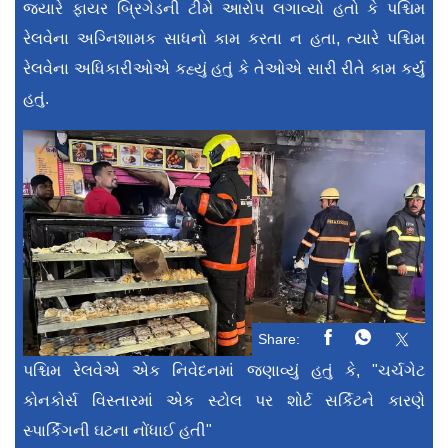
જ્યારે ફાયર બ્રિગેડની ટીમે આરોપ લગાવ્યો હતો કે પશ્ચિમ
રેલવેના અગ્નિશામક સાધનો કામ કરતા ન હતા, ત્યારે પશ્ચિમ
રેલવેના અધિકારીઓએ કહ્યું હતું કે તેઓએ સારી રીતે કામ કર્યું
હતું.
Share:
પશ્ચિમ રેલવેએ એક નિવેદનમાં જણાવ્યું હતું કે, "ચર્ચગેટ
કોનકોર્સ વિસ્તારમાં એક સ્ટોલ પર શોર્ટ સર્કિટને કારણે
સ્પાર્કિંગની ઘટના નોંધાઈ હતી"