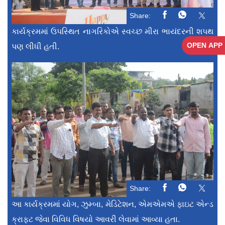
Share:
કાર્યક્રમમાં ઉપસ્થિત નાગરિકોએ સ્વચ્છ મીરા ભાયંદરની શપથ
OPEN APP
પણ લીધી હતી.
Share:
આ કાર્યક્રમમાં યોગ, ઝુમ્બા, મેડિટેશન, એમએમએ ફાઇટ એન્ડ
ક્રાફ્ટ જેવા વિવિધ વિષયો આવરી લેવામાં આવ્યા હતા.