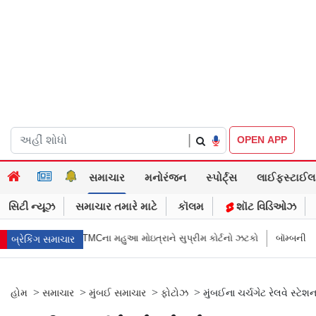
|
OPEN APP
સમાચાર
મનોરંજન
સ્પોર્ટ્સ
લાઈફસ્ટાઈલ
સિટી ન્યૂઝ
સમાચાર તમારે માટે
કૉલમ
શૉટ વિડિઓઝ
ના મહુઆ મોઇત્રાને સુપ્રીમ કોર્ટનો ઝટકો
બૉમ્બની ધમકી બાદ મુંબઈમાં હાઈ ઍલર
બ્રેકિંગ સમાચાર
>
>
>
>
હોમ
સમાચાર
મુંબઈ સમાચાર
ફોટોઝ
મુંબઈના ચર્ચગેટ રેલવે સ્ટ