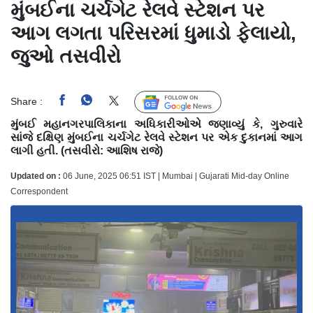
મુંબઈના ચર્ચગેટ રેલવે સ્ટેશન પર
આગ લગતા પરિસરમાં ધુમાડો ફેલાયો,
જુઓ તસવીરો
Share :
Follow Us
મુંબઈ મહાનગરપાલિકાના અધિકારીઓએ જણાવ્યું કે, ગુરુવારે
સાંજે દક્ષિણ મુંબઈના ચર્ચગેટ રેલવે સ્ટેશન પર એક દુકાનમાં આગ
લાગી હતી. (તસવીરો: આશિષ રાજે)
Updated on :
06 June, 2025 06:51 IST | Mumbai | Gujarati Mid-day Online
Correspondent