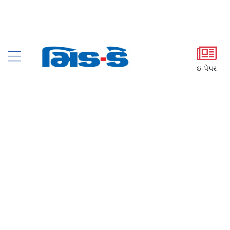
ઇ-પેપર