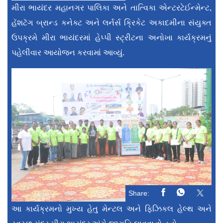
મીરા ભાયંદર મહાનગર પાલિકા અને તાત્વિકા એન્ટરટેઈન્મેન્ટ,
હૅશટૅગ બ્રાન્ડ કનેક્ટ અને લર્નર્સ ક્રિકેટ અકાદમીના સંયુક્ત
ઉપક્રમે મીરા ભાયંદરમાં હેપ્પી સ્ટ્રીટના અનોખા કાર્યક્રમનું
પહેલીવાર આયોજન કરવામાં આવ્યું.
Share:
આ કાર્યક્રમનો મુખ્ય હેતુ મેન્ટલ અને ફિઝિકલ હેલ્થ અને