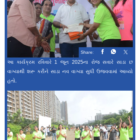
Share:
આ કાર્યક્રમ રવિવારે 1 જૂન 2025ના રોજ સવારે સાડા છ
વાગ્યાથી શરૂ કરીને સાડા નવ વાગ્યા સુધી ઉજવવામાં આવ્યો
હતો.