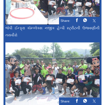
Share:
જેપી ઈન્ફ્રા કૉમ્પ્લેક્સ નજીક હેપ્પી સ્ટ્રીટની ઉજવણીની
તસવીરો
Share: