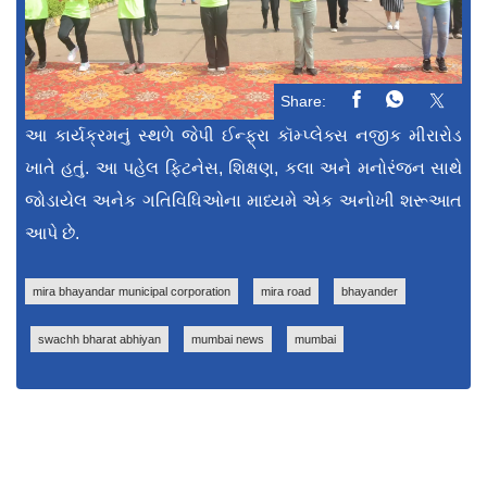
Share:
આ કાર્યક્રમનું સ્થળે જેપી ઈન્ફ્રા કૉમ્પ્લેક્સ નજીક મીરારોડ
ખાતે હતું. આ પહેલ ફિટનેસ, શિક્ષણ, કલા અને મનોરંજન સાથે
જોડાયેલ અનેક ગતિવિધિઓના માધ્યમે એક અનોખી શરૂઆત
આપે છે.
mira bhayandar municipal corporation
mira road
bhayander
swachh bharat abhiyan
mumbai news
mumbai