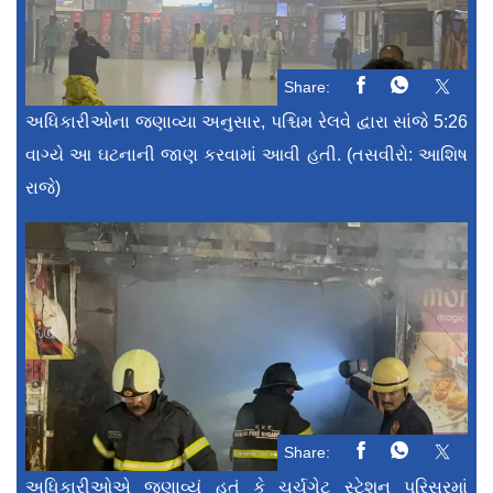
Share:
અધિકારીઓના જણાવ્યા અનુસાર, પશ્ચિમ રેલવે દ્વારા સાંજે 5:26
વાગ્યે આ ઘટનાની જાણ કરવામાં આવી હતી. (તસવીરો: આશિષ
રાજે)
Share:
અધિકારીઓએ જણાવ્યું હતું કે ચર્ચગેટ સ્ટેશન પરિસરમાં