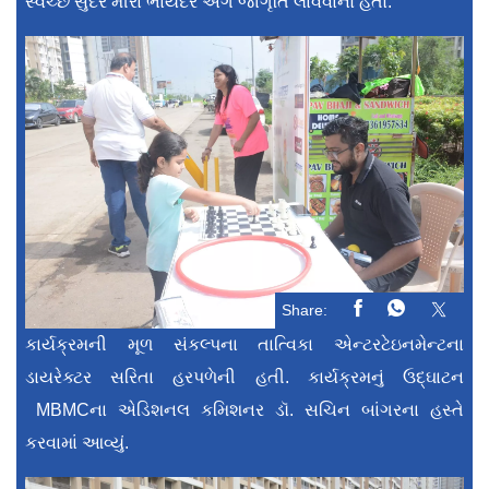
સ્વચ્છ સુંદર મીરા ભાયંદર અંગે જાગૃતિ લાવવાનો હતો.
Share:
કાર્યક્રમની મૂળ સંકલ્પના તાત્વિકા એન્ટરટેઇનમેન્ટના
ડાયરેક્ટર સરિતા હરપળેની હતી. કાર્યક્રમનું ઉદ્ઘાટન
MBMCના એડિશનલ કમિશનર ડૉ. સચિન બાંગરના હસ્તે
કરવામાં આવ્યું.