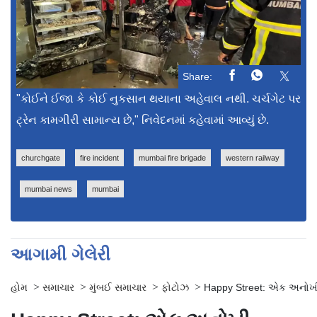
Share:
"કોઈને ઈજા કે કોઈ નુકસાન થયાના અહેવાલ નથી. ચર્ચગેટ પર
ટ્રેન કામગીરી સામાન્ય છે," નિવેદનમાં કહેવામાં આવ્યું છે.
churchgate
fire incident
mumbai fire brigade
western railway
mumbai news
mumbai
આગામી ગેલેરી
>
>
>
>
હોમ
સમાચાર
મુંબઈ સમાચાર
ફોટોઝ
Happy Street: એક અનોખી