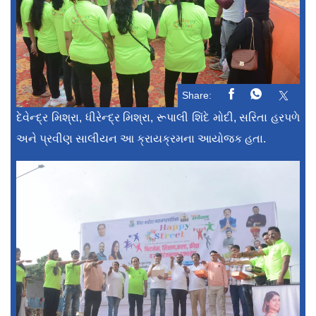
Share:
દેવેન્દ્ર મિશ્રા, ધીરેન્દ્ર મિશ્રા, રૂપાલી શિંદે મોદી, સરિતા હરપળે
અને પ્રવીણ સાલીયન આ ક્રાયક્રમના આયોજક હતા.