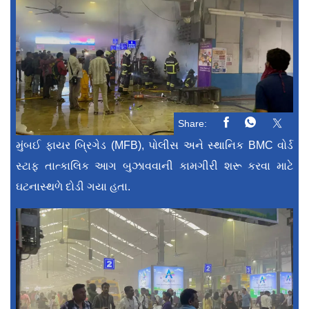
Share:
મુંબઈ ફાયર બ્રિગેડ (MFB), પોલીસ અને સ્થાનિક BMC વોર્ડ
સ્ટાફ તાત્કાલિક આગ બુઝાવવાની કામગીરી શરૂ કરવા માટે
ઘટનાસ્થળે દોડી ગયા હતા.