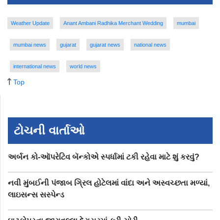
Weather Update
Anant Ambani Radhika Merchant Wedding
mumbai
mumbai news
gujarat
gujarat news
national news
international news
world news
Top
ટોચની વાર્તાઓ
અર્બન કો-ઑપરેટિવ બૅન્કોએ સ્પર્ધામાં ટકી રહેવા માટે શું કરવું?
નવી મુંબઈની પંજાબ ગ્રિલ હોટેલમાં વાંદા અને અસ્વચ્છતા મળ્યાં,
લાઇસન્સ સસ્પેન્ડ