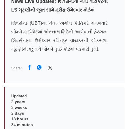
News Live Updates:
શિવસેનાના નેતા વાયકરની
LS
ચૂંટણીની જીત સામે હરીફ ઉમેદવાર
કોર્ટ
માં
શિવસેના (UBT)ના નેતા અમોલ કીર્તિકરે મંગળવારે
બોમ્બે હાઈકોર્ટમાં એકનાથ શિંદેની આગેવાની હેઠળના
શિવસેનાના ઉમેદવાર રવિન્દ્ર વાયકરની લોકસભા
ચૂંટણીની જીતને બોમ્બે હાઈ કોર્ટમાં પડકારી હતી.
Share:
Updated
2
years
3
weeks
2
days
18
hours
34
minutes