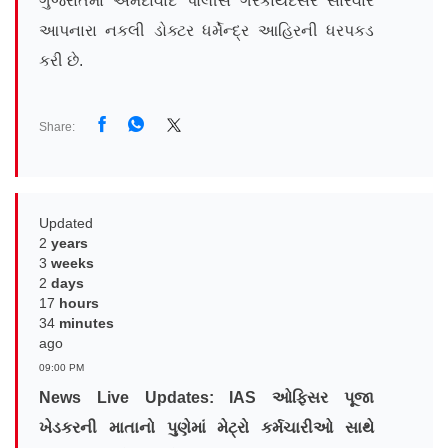
ગુજરાતમાં અમદાવાદ પોલીસે ગેરકાયદેસર સારવાર
આપનારા નકલી ડોક્ટર ધર્મેન્દ્ર આહિરની ધરપકડ
કરી છે.
Share:
Updated
2
years
3
weeks
2
days
17
hours
34
minutes
ago
09:00 PM
News Live Updates: IAS
ઓફિસર પૂજા
ખેડકરની માતાનો પુણેમાં મેટ્રો કર્મચારીઓ સાથે