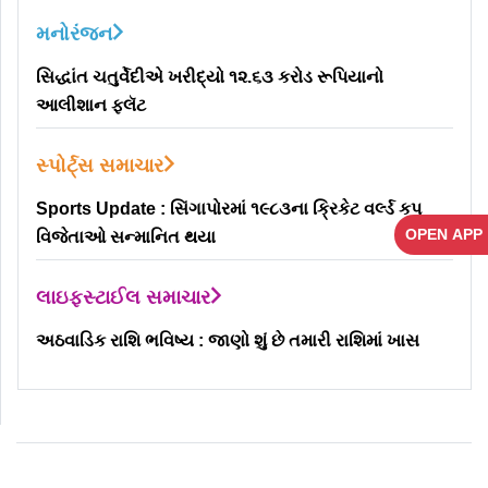
મનોરંજન
સિદ્ધાંત ચતુર્વેદીએ ખરીદ્યો ૧૨.૬૩ કરોડ રૂપિયાનો
આલીશાન ફ્લૅટ
સ્પોર્ટ્સ સમાચાર
Sports Update : સિંગાપોરમાં ૧૯૮૩ના ક્રિકેટ વર્લ્ડ કપ
OPEN APP
વિજેતાઓ સન્માનિત થયા
લાઇફસ્ટાઈલ સમાચાર
અઠવાડિક રાશિ ભવિષ્ય : જાણો શું છે તમારી રાશિમાં ખાસ