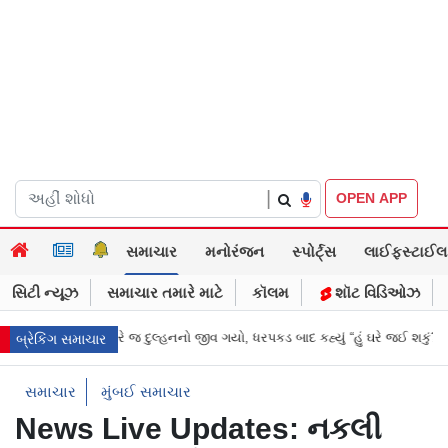
|
OPEN APP
સમાચાર
મનોરંજન
સ્પોર્ટ્સ
લાઈફસ્ટાઈલ
સિટી ન્યૂઝ
સમાચાર તમારે માટે
કૉલમ
શૉટ વિડિઓઝ
ે લગ્નની રાત્રે જ દુલ્હનનો જીવ ગયો, ધરપકડ બાદ કહ્યું “હું ઘરે જઈ શકું?”
‘હું
બ્રેકિંગ સમાચાર
સમાચાર
મુંબઈ સમાચાર
News Live Updates: નકલી