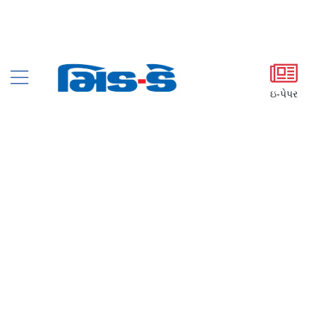
ઇ-પેપર