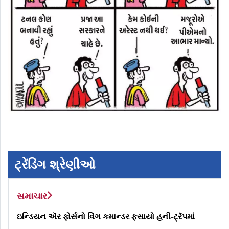
ટ્રેંડિંગ શ્રેણીઓ
સમાચાર
ઇન્ડિયન ઍર ફોર્સનો વિંગ કમાન્ડર ફસાયો હની-ટ્રૅપમાં