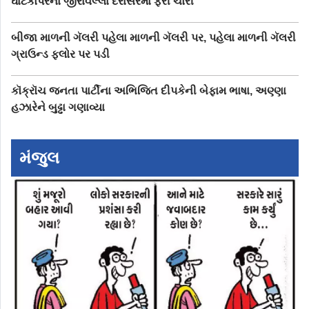
ઘાટકોપરના જીરાવલ્લા દેરાસરમાં ફરી ચોરી
બીજા માળની ગૅલરી પહેલા માળની ગૅલરી પર, પહેલા માળની ગૅલરી
ગ્રાઉન્ડ ફ્લોર પર પડી
કૉક્રૉચ જનતા પાર્ટીના અભિજિત દીપકેની બેફામ ભાષા, અણ્ણા
હઝારેને બુઢ્ઢા ગણાવ્યા
મંજુલ