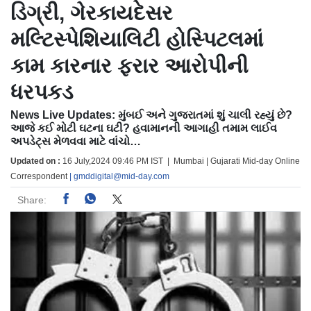
ડિગ્રી, ગેરકાયદેસર
મલ્ટિસ્પેશિયાલિટી હોસ્પિટલમાં
કામ કારનાર ફરાર આરોપીની
ધરપકડ
News Live Updates: મુંબઈ અને ગુજરાતમાં શું ચાલી રહ્યું છે?
આજે કઈ મોટી ઘટના ઘટી? હવામાનની આગાહી તમામ લાઈવ
અપડેટ્સ મેળવવા માટે વાંચો…
Updated on :
16 July,2024 09:46 PM IST | Mumbai | Gujarati Mid-day Online
Correspondent
| gmddigital@mid-day.com
Share: