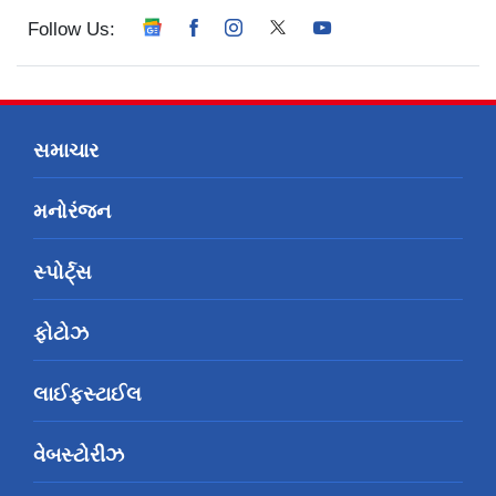
Follow Us:
સમાચાર
મનોરંજન
સ્પોર્ટ્સ
ફોટોઝ
લાઈફસ્ટાઈલ
વેબસ્ટોરીઝ