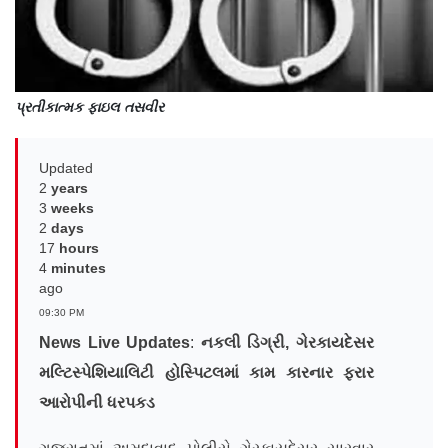
પ્રતીકાત્મક ફાઇલ તસવીર
Updated
2
years
3
weeks
2
days
17
hours
4
minutes
ago
09:30 PM
News Live Updates
:
નકલી ડિગ્રી
,
ગેરકાયદેસર
મલ્ટિસ્પેશિયાલિટી હોસ્પિટલ
માં કામ કારનાર
ફરાર
આરોપીની ધરપકડ