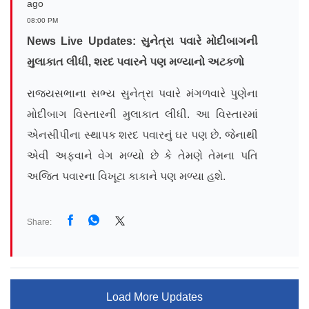
ago
08:00 PM
News Live Updates:
સુનેત્રા પવારે મોદીબાગની
મુલાકાત લીધી,
શરદ પવારને
પણ
મળ્યા
નો અટકળો
રાજ્યસભાના સભ્ય સુનેત્રા પવારે મંગળવારે પુણેના
મોદીબાગ વિસ્તારની મુલાકાત લીધી. આ વિસ્તારમાં
એનસીપીના સ્થાપક શરદ પવારનું ઘર પણ છે. જેનાથી
એવી અફવાને વેગ મળ્યો છે કે તેમણે તેમના પતિ
અજિત પવારના વિખૂટા કાકાને પણ મળ્યા હશે.
Share:
Load More Updates