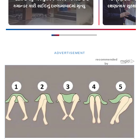
કમાન્ડર કારી સઈદનું ઇસ્લામાબાદમાં મૃત્યુ
રક્ષણાત્મક સુરક્ષા
ADVERTISEMENT