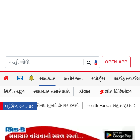
|
OPEN APP
સમાચાર
મનોરંજન
સ્પોર્ટ્સ
લાઈફસ્ટાઈલ
સિટી ન્યૂઝ
સમાચાર તમારે માટે
કૉલમ
શૉટ વિડિઓઝ
ડ ટ્રમ્પે
Health Funda: મહારાષ્ટ્રમાં શાળાની બહાર જંક ફૂડ બૅન! બાળકોના સ્વાસ
બ્રેકિંગ સમાચાર