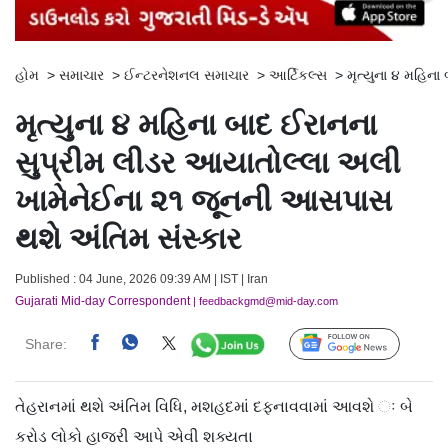
હોમ
>
સમાચાર
>
ઈન્ટરનેશનલ સમાચાર
>
આર્ટિકલ્સ
>
મૃત્યુના ૪ મહિન
મૃત્યુના ૪ મહિના બાદ ઈરાનના
સુપ્રીમ લીડર આયાતોલ્લા અલી
ખામેનેઈના ૨૧ જૂનની આસપાસ
થશે અંતિમ સંસ્કાર
Published : 04 June, 2026 09:39 AM | IST | Iran
Gujarati Mid-day Correspondent
| feedbackgmd@mid-day.com
Share:
Follow Us
તેહરાનમાં થશે અંતિમ વિધિ, મશહદમાં દફનાવવામાં આવશે ઃ બે
કરોડ લોકો હાજરી આપે એવી શક્યતા