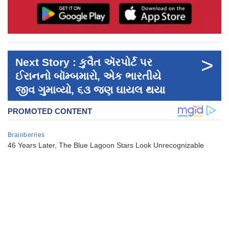
>
Next Story : કુવૈત ઍરપોર્ટ પર
ઈરાનનો બૉમ્બમારો, એક ભારતીયે
જીવ ગુમાવ્યો, ૬૩ જણ ઘાયલ થયા