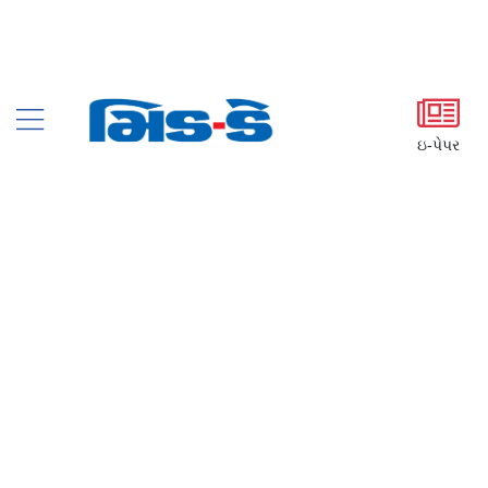
ઇ-પેપર