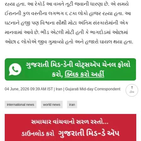
રહ્યા હતા. આ રેકૉર્ડ આ વખતે તૂટી જવાની ધારણા છે. એ સમયે
ઈરાનની કુલ વસ્તીના લગભગ ૬ ટકા લોકો હાજર રહ્યા હતા. આ
ઘટનાને હજી પણ વિશ્વના સૌથી મોટા અંતિમ સંસ્કારોમાંની એક
માનવામાં આવે છે. ભીડ એટલી મોટી હતી કે ભાગદોડમાં ઓછામાં
ઓછા ૮ લોકોએ જીવ ગુમાવ્યો હતો અને હજારો ઘાયલ થયા હતા.
04 June, 2026 09:39 AM IST | Iran | Gujarati Mid-day Correspondent
ટોચ
international news
world news
iran