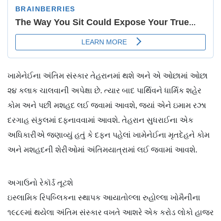
ખામેનેઈના અંતિમ સંસ્કાર તેહરાનમાં થશે અને એ ઓછામાં ઓછા
૨૪ કલાક ચાલવાની અપેક્ષા છે. ત્યાર બાદ પાર્થિવને ધાર્મિક શહેર
કોમ અને પછી મશહદ લઈ જવામાં આવશે, જ્યાં એને ઇમામ રઝા
દરગાહ સંકુલમાં દફનાવવામાં આવશે. તેહરાન સુધરાઈના એક
અધિકારીએ જણાવ્યું હતું કે દફન પહેલાં ખામેનેઈના મૃતદેહને કોમ
અને મશહદની ​​શેરીઓમાં અંતિમયાત્રામાં લઈ જવામાં આવશે.
અગાઉનો રેકૉર્ડ તૂટશે
ઇસ્લામિક રિપબ્લિકના સ્થાપક આયાતોલ્લા રુહોલ્લા ખોમૈનીના
૧૯૮૯માં થયેલા અંતિમ સંસ્કાર વખતે આશરે એક કરોડ લોકો હાજર