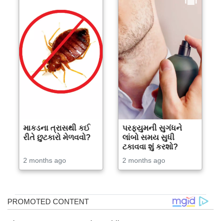
માકડના ત્રાસથી કઈ
પરફ્યુમની સુગંધને
રીતે છુટકારો મેળવવો?
લાંબો સમય સુધી
ટકાવવા શું કરશો?
2 months ago
2 months ago