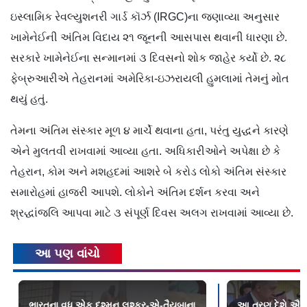
ઇસ્લામિક રેવલ્યુશનરી ગાર્ડ કૉર્ઝ (IRGC)ના જણાવ્યા અનુસાર
ખામેનેઈની અંતિમ વિદાય ૨૧ જૂનની આસપાસ થવાની ધારણા છે.
સરકારે ખામેનેઈના સન્માનમાં ૩ દિવસનો શોક જાહેર કર્યો છે. ૨૮
ફેબ્રુઆરીએ તેહરાનમાં અમેરિકા-ઇઝરાયલી હુમલામાં તેમનું મોત
થયું હતું.
તેમના અંતિમ સંસ્કાર મૂળ ૪ માર્ચે થવાના હતા, પરંતુ યુદ્ધને કારણે
એને મુલતવી રાખવામાં આવ્યા હતા. અધિકારીઓને અપેક્ષા છે કે
તેહરાન, કોમ અને મશહદમાં આશરે બે કરોડ લોકો અંતિમ સંસ્કાર
સમારોહમાં હાજરી આપશે. લોકોને અંતિમ દર્શન કરવા અને
શ્રદ્ધાંજલિ આપવા માટે ૩ સંપૂર્ણ દિવસ અલગ રાખવામાં આવ્યા છે.
આ પણ વાંચો
ભારતના વધુ એક દુશ્મન લશ્કર-એ-તૈયબાના
આ ત્રણ દેશે ઐતિ