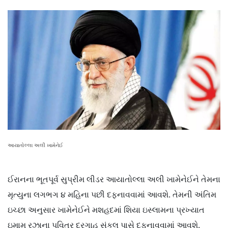
આયાતોલ્લા અલી ખામેનેઈ
ઈરાનના ભૂતપૂર્વ સુપ્રીમ લીડર આયાતોલ્લા અલી ખામેનેઈને તેમના
મૃત્યુના લગભગ ૪ મહિના પછી દફનાવવામાં આવશે. તેમની અંતિમ
ઇચ્છા અનુસાર ખામેનેઈને મશહદમાં શિયા ઇસ્લામના પ્રખ્યાત
ઇમામ રઝાના પવિત્ર દરગાહ સંકુલ પાસે દફનાવવામાં આવશે.