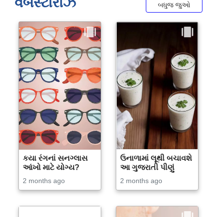
વેબસ્ટોરીઝ
બધુજ જુઓ
કયા રંગનાં સનગ્લાસ
ઉનાળામાં લૂથી બચાવશે
આંખો માટે યોગ્ય?
આ ગુજરાતી પીણું
2 months ago
2 months ago