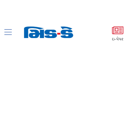
ઇ-પેપર