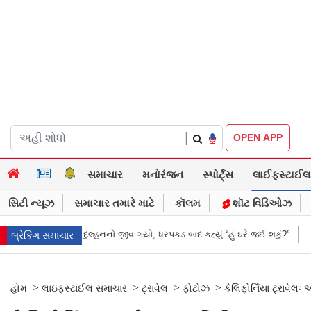
|
OPEN APP
સમાચાર
મનોરંજન
સ્પોર્ટ્સ
લાઈફસ્ટાઈલ
સિટી ન્યૂઝ
સમાચાર તમારે માટે
કૉલમ
શૉટ વિડિઓઝ
ગયો, ધરપકડ બાદ કહ્યું “હું ઘરે જઈ શકું?”
‘હું બાબા બાગેશ્વર નથી...’: IIT દિલ્હ
બ્રેકિંગ સમાચાર
>
>
>
>
હોમ
લાઇફસ્ટાઈલ સમાચાર
ટ્રાવેલ
ફોટોઝ
કેલિફોર્નિયા ટ્રાવેલઃ