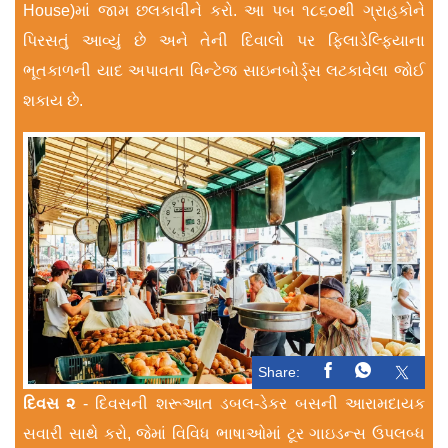
House)માં જામ છલકાવીને કરો. આ પબ ૧૮૬૦થી ગ્રાહકોને
પિરસતું આવ્યું છે અને તેની દિવાલો પર ફિલાડેલ્ફિયાના
ભૂતકાળની યાદ અપાવતા વિન્ટેજ સાઇનબોર્ડ્સ લટકાવેલા જોઈ
શકાય છે.
Share:
દિવસ ૨
- દિવસની શરૂઆત ડબલ-ડેકર બસની આરામદાયક
સવારી સાથે કરો, જેમાં વિવિધ ભાષાઓમાં ટૂર ગાઇડન્સ ઉપલબ્ધ