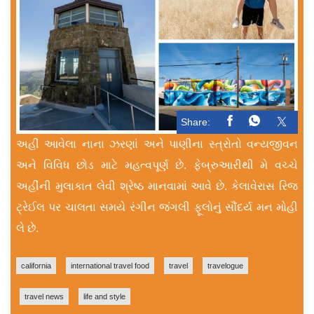
Share:
અહીં આવેલા નાના ઝરણાં અને પાણીના સ્ત્રોતો વન્યજીવન
અને વિવિધ છોડ માટે મહત્વપૂર્ણ છે. ફેબ્રુઆરીથી મે વચ્ચે
અહીંની મુલાકાત લેવી શ્રેષ્ઠ માનવામાં આવે છે. કેલાવેરાસ રિજ
ટ્રેઈલ પર ચાલતા સમયે રંગીન જંગલી ફૂલોનું સૌંદર્ય મન મોહી
લે છે.
california
international travel food
travel
travelogue
travel news
life and style