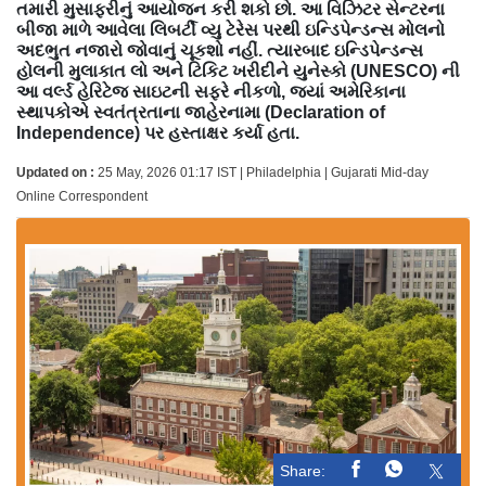
તમારી મુસાફરીનું આયોજન કરી શકો છો. આ વિઝિટર સેન્ટરના
બીજા માળે આવેલા લિબર્ટી વ્યુ ટેરેસ પરથી ઇન્ડિપેન્ડન્સ મોલનો
અદભુત નજારો જોવાનું ચૂકશો નહીં. ત્યારબાદ ઇન્ડિપેન્ડન્સ
હોલની મુલાકાત લો અને ટિકિટ ખરીદીને યુનેસ્કો (UNESCO) ની
આ વર્લ્ડ હેરિટેજ સાઇટની સફરે નીકળો, જ્યાં અમેરિકાના
સ્થાપકોએ સ્વતંત્રતાના જાહેરનામા (Declaration of
Independence) પર હસ્તાક્ષર કર્યા હતા.
Updated on :
25 May, 2026 01:17 IST | Philadelphia | Gujarati Mid-day
Online Correspondent
Share: