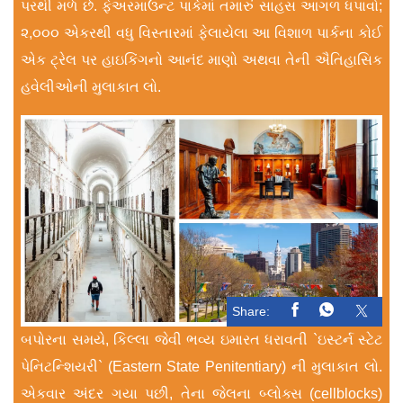
પરથી મળે છે. ફેઅરમાઉન્ટ પાર્કમાં તમારું સાહસ આગળ ધપાવો;
૨,૦૦૦ એકરથી વધુ વિસ્તારમાં ફેલાયેલા આ વિશાળ પાર્કના કોઈ
એક ટ્રેલ પર હાઇકિંગનો આનંદ માણો અથવા તેની ઐતિહાસિક
હવેલીઓની મુલાકાત લો.
Share:
બપોરના સમયે, કિલ્લા જેવી ભવ્ય ઇમારત ધરાવતી `ઇસ્ટર્ન સ્ટેટ
પેનિટન્શિયરી` (Eastern State Penitentiary) ની મુલાકાત લો.
એકવાર અંદર ગયા પછી, તેના જેલના બ્લોક્સ (cellblocks)