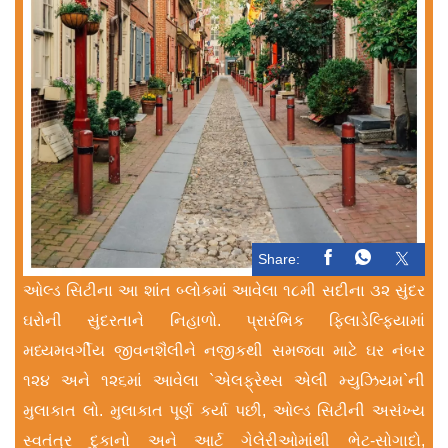
Share:
ઓલ્ડ સિટીના આ શાંત બ્લોકમાં આવેલા ૧૮મી સદીના ૩૨ સુંદર
ઘરોની સુંદરતાને નિહાળો. પ્રારંભિક ફિલાડેલ્ફિયામાં
મધ્યમવર્ગીય જીવનશૈલીને નજીકથી સમજવા માટે ઘર નંબર
૧૨૪ અને ૧૨૬માં આવેલા `એલફ્રેથ્સ એલી મ્યુઝિયમ`ની
મુલાકાત લો. મુલાકાત પૂર્ણ કર્યા પછી, ઓલ્ડ સિટીની અસંખ્ય
સ્વતંત્ર દુકાનો અને આર્ટ ગેલેરીઓમાંથી ભેટ-સોગાદો,