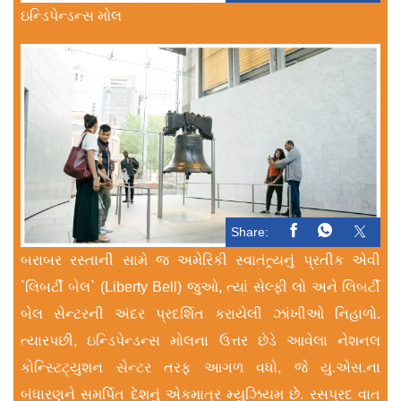
ઇન્ડિપેન્ડન્સ મોલ
Share:
બરાબર રસ્તાની સામે જ અમેરિકી સ્વાતંત્ર્યનું પ્રતીક એવી
`લિબર્ટી બેલ` (Liberty Bell) જુઓ, ત્યાં સેલ્ફી લો અને લિબર્ટી
બેલ સેન્ટરની અંદર પ્રદર્શિત કરાયેલી ઝાંખીઓ નિહાળો.
ત્યારપછી, ઇન્ડિપેન્ડન્સ મોલના ઉત્તર છેડે આવેલા નેશનલ
કોન્સ્ટિટ્યુશન સેન્ટર તરફ આગળ વધો, જે યુ.એસ.ના
બંધારણને સમર્પિત દેશનું એકમાત્ર મ્યુઝિયમ છે. રસપ્રદ વાત