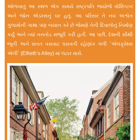
ઓળખાતું આ સ્થળ એક સમયે રાષ્ટ્રપતિ જ્યોર્જ વોશિંગ્ટન
અને જોન એડમ્સનું ઘર હતું. આ પરિસર તે નવ અશ્વેત
ગુલામોની ગાથા પણ બયાન કરે છે જેમણે તેની દિવાલોનું નિર્માણ
કર્યું અને ત્યાં તનતોડ મજૂરી કરી હતી. આ પછી, દેશની સૌથી
જૂની અને સતત વસવાટ ધરાવતી રહેણાંક ગલી `એલફ્રેથ્સ
એલી` (Elfreth’s Alley) માં લટાર મારો.