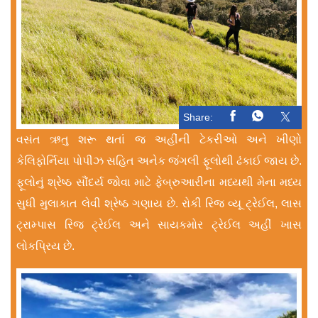
Share:
વસંત ઋતુ શરૂ થતાં જ અહીંની ટેકરીઓ અને ખીણો
કેલિફોર્નિયા પોપીઝ સહિત અનેક જંગલી ફૂલોથી ઢંકાઈ જાય છે.
ફૂલોનું શ્રેષ્ઠ સૌંદર્ય જોવા માટે ફેબ્રુઆરીના મધ્યથી મેના મધ્ય
સુધી મુલાકાત લેવી શ્રેષ્ઠ ગણાય છે. રોકી રિજ વ્યૂ ટ્રેઈલ, લાસ
ટ્રામ્પાસ રિજ ટ્રેઈલ અને સાયકમોર ટ્રેઈલ અહીં ખાસ
લોકપ્રિય છે.