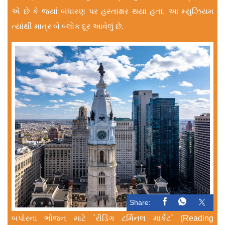
એ છે કે જ્યાં બંધારણ પર હસ્તાક્ષર થયા હતા, આ મ્યુઝિયમ
ત્યાંથી માત્ર બે બ્લોક દૂર આવેલું છે.
Share:
બપોરના ભોજન માટે `રીડિંગ ટર્મિનલ માર્કેટ` (Reading