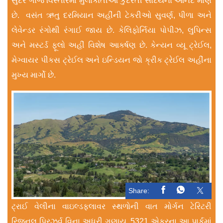
સુંદર ગોર્જ વિસ્તારમાં મુલાકાતીઓ કુદરતી સૌંદર્યનો આનંદ માણે
છે. વસંત ઋતુ દરમિયાન અહીંની ટેકરીઓ સુવર્ણ, પીળા અને
લેવેન્ડર રંગોથી રંગાઈ જાય છે. કેલિફોર્નિયા પોપીઝ, લુપિન્સ
અને મસ્ટર્ડ ફૂલો અહીં વિશેષ આકર્ષણ છે. કેન્યન વ્યૂ ટ્રેઈલ,
મેગ્વાયર પીકસ ટ્રેઈલ અને ઇન્ડિયન જો ક્રીક ટ્રેઈલ અહીંના
મુખ્ય માર્ગો છે.
Share:
ટ્રાઈ વેલીના વાઇલ્ડફ્લાવર સ્થળોની વાત મોર્ગન ટેરિટરી
રિજનલ પ્રિઝર્વ વિના અધૂરી ગણાય. 5321 એકરના આ પાર્કમાં