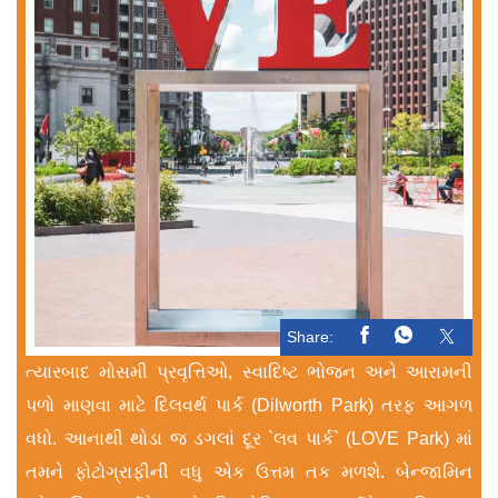
Share:
ત્યારબાદ મોસમી પ્રવૃત્તિઓ, સ્વાદિષ્ટ ભોજન અને આરામની
પળો માણવા માટે દિલવર્થ પાર્ક (Dilworth Park) તરફ આગળ
વધો. આનાથી થોડા જ ડગલાં દૂર `લવ પાર્ક` (LOVE Park) માં
તમને ફોટોગ્રાફીની વધુ એક ઉત્તમ તક મળશે. બેન્જામિન