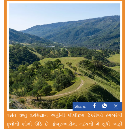
Share:
વસંત ઋતુ દરમિયાન અહીંની લીલીછમ ટેકરીઓ રંગબેરંગી
ફૂલોથી શોભી ઊઠે છે. ફેબ્રુઆરીના મધ્યથી મે સુધી અહીં