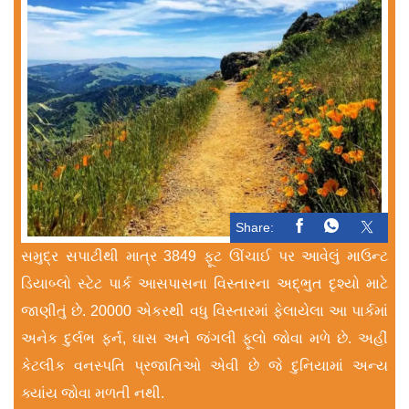
Share:
સમુદ્ર સપાટીથી માત્ર 3849 ફૂટ ઊંચાઈ પર આવેલું માઉન્ટ
ડિયાબ્લો સ્ટેટ પાર્ક આસપાસના વિસ્તારના અદ્ભુત દૃશ્યો માટે
જાણીતું છે. 20000 એકરથી વધુ વિસ્તારમાં ફેલાયેલા આ પાર્કમાં
અનેક દુર્લભ ફર્ન, ઘાસ અને જંગલી ફૂલો જોવા મળે છે. અહીં
કેટલીક વનસ્પતિ પ્રજાતિઓ એવી છે જે દુનિયામાં અન્ય
ક્યાંય જોવા મળતી નથી.