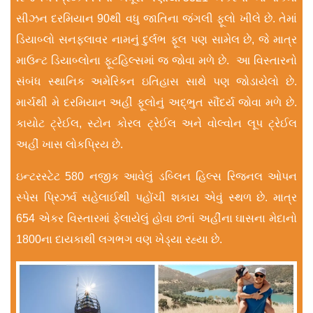
સીઝન દરમિયાન 90થી વધુ જાતિના જંગલી ફૂલો ખીલે છે. તેમાં
ડિયાબ્લો સનફ્લાવર નામનું દુર્લભ ફૂલ પણ સામેલ છે, જે માત્ર
માઉન્ટ ડિયાબ્લોના ફૂટહિલ્સમાં જ જોવા મળે છે. આ વિસ્તારનો
સંબંધ સ્થાનિક અમેરિકન ઇતિહાસ સાથે પણ જોડાયેલો છે.
માર્ચથી મે દરમિયાન અહીં ફૂલોનું અદ્ભુત સૌંદર્ય જોવા મળે છે.
કાયોટ ટ્રેઈલ, સ્ટોન કોરલ ટ્રેઈલ અને વોલ્વોન લૂપ ટ્રેઈલ
અહીં ખાસ લોકપ્રિય છે.
ઇન્ટરસ્ટેટ 580 નજીક આવેલું ડબ્લિન હિલ્સ રિજનલ ઓપન
સ્પેસ પ્રિઝર્વ સહેલાઈથી પહોંચી શકાય એવું સ્થળ છે. માત્ર
654 એકર વિસ્તારમાં ફેલાયેલું હોવા છતાં અહીંના ઘાસના મેદાનો
1800ના દાયકાથી લગભગ વણ ખેડ્યા રહ્યા છે.