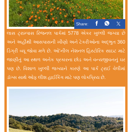
Share:
લાસ ટ્રામ્પાસ રિજનલ પાર્કમાં 5778 એકર ખુલ્લી જગ્યા છે
અને અહીંથી આસપાસની ખીણો અને ટેકરીઓના અદ્ભુત 360
ડિગ્રી વ્યૂ જોવા મળે છે. ઓ’નીલ નેશનલ હિસ્ટોરિક સાઇટ માટે
જાણીતું આ સ્થળ અનેક પ્રકારના છોડ અને વન્યજીવનનું ઘર
પણ છે. વિશાળ ખુલ્લી જગ્યાને કારણે આ પાર્ક ટ્રાઈ વેલીમાં
ડૉગ્સ સાથે ઓફ લીશ હાઈકિંગ માટે પણ લોકપ્રિય છે.