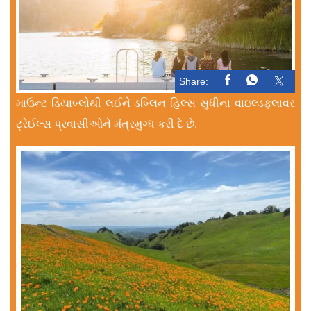
Share:
માઉન્ટ ડિયાબ્લોથી લઈને ડબ્લિન હિલ્સ સુધીના વાઇલ્ડફ્લાવર
ટ્રેઈલ્સ પ્રવાસીઓને મંત્રમુગ્ધ કરી દે છે.