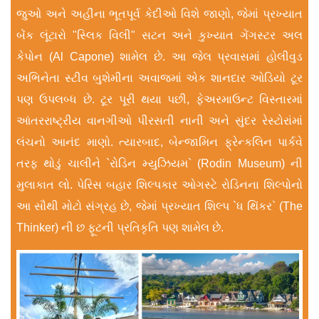
જુઓ અને અહીંના ભૂતપૂર્વ કેદીઓ વિશે જાણો, જેમાં પ્રખ્યાત
બેંક લૂંટારો "સ્લિક વિલી" સટન અને કુખ્યાત ગેંગસ્ટર અલ
કેપોન (Al Capone) શામેલ છે. આ જેલ પ્રવાસમાં હોલીવુડ
અભિનેતા સ્ટીવ બુશેમીના અવાજમાં એક શાનદાર ઓડિયો ટૂર
પણ ઉપલબ્ધ છે. ટૂર પૂરી થયા પછી, ફેઅરમાઉન્ટ વિસ્તારમાં
આંતરરાષ્ટ્રીય વાનગીઓ પીરસતી નાની અને સુંદર રેસ્ટોરાંમાં
લંચનો આનંદ માણો. ત્યારબાદ, બેન્જામિન ફ્રેન્કલિન પાર્કવે
તરફ થોડું ચાલીને `રોડિન મ્યુઝિયમ` (Rodin Museum) ની
મુલાકાત લો. પેરિસ બહાર શિલ્પકાર ઓગસ્ટે રોડિનના શિલ્પોનો
આ સૌથી મોટો સંગ્રહ છે, જેમાં પ્રખ્યાત શિલ્પ `ધ થિંકર` (The
Thinker) ની છ ફૂટની પ્રતિકૃતિ પણ શામેલ છે.