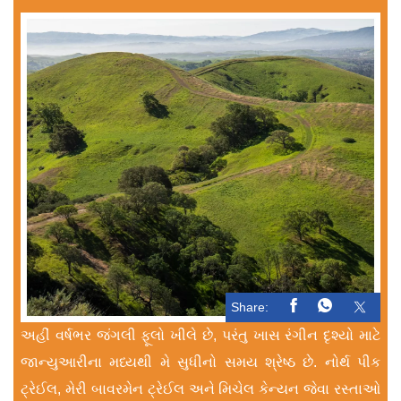
Share:
અહીં વર્ષભર જંગલી ફૂલો ખીલે છે, પરંતુ ખાસ રંગીન દૃશ્યો માટે
જાન્યુઆરીના મધ્યથી મે સુધીનો સમય શ્રેષ્ઠ છે. નોર્થ પીક
ટ્રેઈલ, મેરી બાવરમેન ટ્રેઈલ અને મિચેલ કેન્યન જેવા રસ્તાઓ