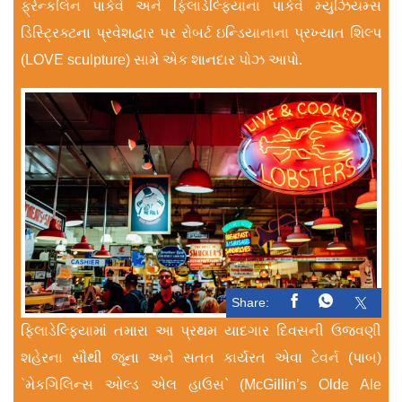
ફ્રેન્કલિન પાર્કવે અને ફિલાડેલ્ફિયાના પાર્કવે મ્યુઝિયમ્સ
ડિસ્ટ્રિક્ટના પ્રવેશદ્વાર પર રોબર્ટ ઇન્ડિયાનાના પ્રખ્યાત શિલ્પ
(LOVE sculpture) સામે એક શાનદાર પોઝ આપો.
Share:
ફિલાડેલ્ફિયામાં તમારા આ પ્રથમ યાદગાર દિવસની ઉજવણી
શહેરના સૌથી જૂના અને સતત કાર્યરત એવા ટેવર્ન (પાબ)
`મેકગિલિન્સ ઓલ્ડ એલ હાઉસ` (McGillin’s Olde Ale