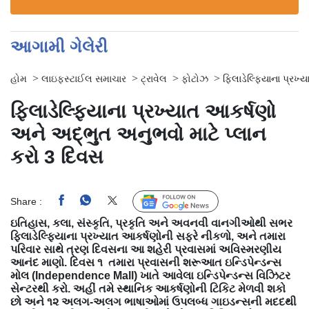
આગામી ગેલેરી
>
>
>
>
હોમ
લાઇફસ્ટાઈલ સમાચાર
ટ્રાવેલ
ફોટોઝ
ફિલાડેલ્ફિયાના પ્રખ
ફિલાડેલ્ફિયાના પ્રખ્યાત આકર્ષણો
અને અદ્ભુત અનુભવો માટે પ્લાન
કરો 3 દિવસ
Share :
Follow Us
ઇતિહાસ, કલા, સંસ્કૃતિ, પ્રકૃતિ અને અવનવી વાનગીઓથી સભર
ફિલાડેલ્ફિયાના પ્રખ્યાત આકર્ષણોની સફરે નીકળો, અને તમારા
પરિવાર સાથે ત્રણ દિવસના આ શહેરી પ્રવાસમાં અવિસ્મરણીય
આનંદ માણો.
દિવસ ૧
તમારા પ્રવાસની શરૂઆત ઇન્ડિપેન્ડન્સ
મોલ (Independence Mall) ખાતે આવેલા ઇન્ડિપેન્ડન્સ વિઝિટર
સેન્ટરથી કરો. અહીં તમે સ્થાનિક આકર્ષણોની ટિકિટ મેળવી શકો
છો અને ૧૨ અલગ-અલગ ભાષાઓમાં ઉપલબ્ધ ગાઇડન્સની મદદથી