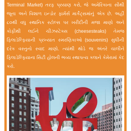
Terminal Market) તરફ પ્રયાણ કરો, જે અમેરિકાના સૌથી
જૂના અને વિશાળ ઇન્ડોર ફાર્મર્સ માર્કેટ્સમાંનું એક છે. અહીં
૮૦થી વધુ સ્થાનિક સ્ટોલ્સ પર ખરીદીની મજા માણો અને
કોફીથી લઈને ચીઝસ્ટેક્સ (cheesesteaks) તેમજ
ફિલાડેલ્ફિયાની પ્રખ્યાત સ્મરણિકાઓ (souvenirs) સુધીની
દરેક વસ્તુનો સ્વાદ માણો. ત્યાંથી થોડે જ અંતરે ચાલીને
ફિલાડેલ્ફિયાના સિટી હોલની ભવ્ય સ્થાપત્ય કલાને કેમેરામાં કેદ
કરો.