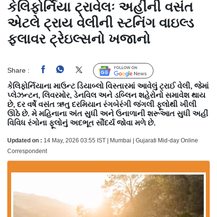
કેલિફોર્નિયા ટ્રાવેલઃ અહીંની વસંત
એટલે ટ્રાય વેલીની સ્ટનિંગ વાઇલ્ડ
ફ્લાવર ટ્રેઇલ્સનો ખજાનો
Share :
Follow Us
કેલિફોર્નિયાના માઉન્ટ ડિયાબ્લો વિસ્તારમાં આવેલું ટ્રાઈ વેલી, જેમાં
પ્લેઝન્ટન, લિવરમોર, ડેનવિલ અને ડબ્લિન શહેરોનો સમાવેશ થાય
છે, દર વર્ષે વસંત ઋતુ દરમિયાન રંગબેરંગી જંગલી ફૂલોથી ખીલી
ઊઠે છે. મે મહિનાના અંત સુધી અને ઉનાળાની શરૂઆત સુધી અહીં
વિવિધ રંગોના ફૂલોનું અદભૂત સૌંદર્ય જોવા મળે છે.
Updated on :
14 May, 2026 03:55 IST | Mumbai | Gujarati Mid-day Online
Correspondent