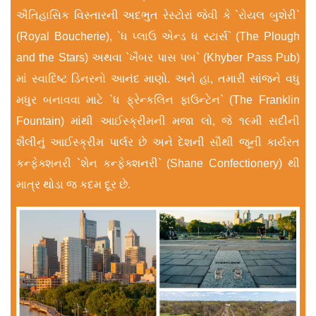
ઐતિહાસિક વિસ્તારની અદભુત રેસ્ટોરાં જેવી કે `રોયલ બુશેરી`
(Royal Boucherie), `ધ પ્લાઉ એન્ડ ધ સ્ટાર્સ` (The Plough
and the Stars) અથવા `ખૈબર પાસ પબ` (Khyber Pass Pub)
માં સ્વાદિષ્ટ ડિનરનો આનંદ માણો. અને હા, તમારી સાંજને વધુ
મધુર બનાવવા માટે `ધ ફ્રેન્કલિન ફાઉન્ટેન` (The Franklin
Fountain) માંથી આઈસ્ક્રીમની મજા લો, જે ૧૯મી સદીની
શૈલીનું આઈસ્ક્રીમ પાર્લર છે અને દેશની સૌથી જૂની કાર્યરત
કન્ફેક્શનરી `શેન કન્ફેક્શનરી` (Shane Confectionery) થી
માત્ર થોડા જ કદમ દૂર છે.