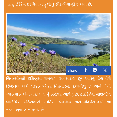
પર હાઈકિંગ દરમિયાન ફૂલોનું સૌંદર્ય માણી શકાય છે.
Share:
લિવરમોરથી દક્ષિણમાં લગભગ 10 માઇલ દૂર આવેલું ડેલ વેલે
રિજનલ પાર્ક 4395 એકર વિસ્તારમાં ફેલાયેલું છે અને તેની
આસપાસ પાંચ માઇલ લાંબું સરોવર આવેલું છે. હાઈકિંગ, માઉન્ટેન
બાઈકિંગ, ઘોડેસવારી, બોટિંગ, પિકનિક અને કેમ્પિંગ માટે આ
સ્થળ ખૂબ લોકપ્રિય છે.