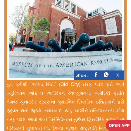
Share:
હવે ફરીથી `ઓલ્ડ સિટી` (Old City) તરફ પાછા ફરો અને
મ્યુઝિયમ ઓફ ધ અમેરિકન રેવલ્યુશનમાં અમેરિકી ક્રાંતિ
તેમજ યુનાઇટેડ સ્ટેટ્સના પ્રારંભિક દિવસોના ઇતિહાસને ફરી
જીવંત થતો જુઓ. ત્યારબાદ, થોડું ચાલીને ઇન્ડિપેન્ડન્સ મોલ
તરફ પાછા આવો અને `પ્રેસિડેન્ટ્સ હાઉસ હિસ્ટોરિક સાઇટ` ના
OPEN APP
પરિસરની મુલાકાત લો. દેશના પ્રથમ રાષ્ટ્રપતિ નિવાસ તરીકે