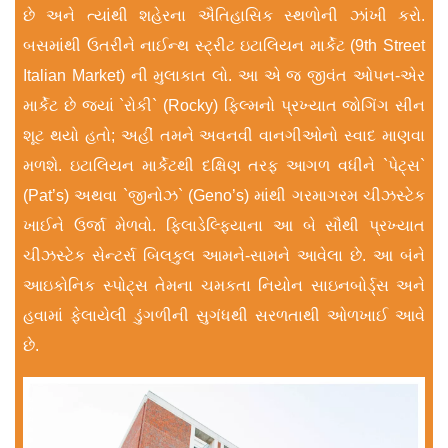
છે અને ત્યાંથી શહેરના ઐતિહાસિક સ્થળોની ઝાંખી કરો.
બસમાંથી ઉતરીને નાઈન્થ સ્ટ્રીટ ઇટાલિયન માર્કેટ (9th Street
Italian Market) ની મુલાકાત લો. આ એ જ જીવંત ઓપન-એર
માર્કેટ છે જ્યાં `રોકી` (Rocky) ફિલ્મનો પ્રખ્યાત જોગિંગ સીન
શૂટ થયો હતો; અહીં તમને અવનવી વાનગીઓનો સ્વાદ માણવા
મળશે. ઇટાલિયન માર્કેટથી દક્ષિણ તરફ આગળ વધીને `પેટ્સ`
(Pat’s) અથવા `જીનોઝ` (Geno’s) માંથી ગરમાગરમ ચીઝસ્ટેક
ખાઈને ઉર્જા મેળવો. ફિલાડેલ્ફિયાના આ બે સૌથી પ્રખ્યાત
ચીઝસ્ટેક સેન્ટર્સ બિલકુલ આમને-સામને આવેલા છે. આ બંને
આઇકોનિક સ્પોટ્સ તેમના ચમકતા નિયોન સાઇનબોર્ડ્સ અને
હવામાં ફેલાયેલી ડુંગળીની સુગંધથી સરળતાથી ઓળખાઈ આવે
છે.