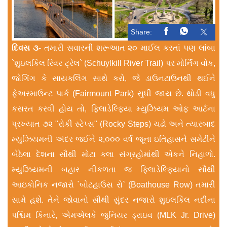
Share:
દિવસ ૩
- તમારી સવારની શરૂઆત ૨૦ માઈલ કરતાં પણ લાંબા
`શુઇલકિલ રિવર ટ્રેલ` (Schuylkill River Trail) પર મોર્નિંગ વોક,
જોગિંગ કે સાયકલિંગ સાથે કરો, જે ડાઉનટાઉનથી થઈને
ફેઅરમાઉન્ટ પાર્ક (Fairmount Park) સુધી જાય છે. થોડી વધુ
કસરત કરવી હોય તો, ફિલાડેલ્ફિયા મ્યુઝિયમ ઓફ આર્ટના
પ્રખ્યાત ૭૨ "રોકી સ્ટેપ્સ" (Rocky Steps) ચઢો અને ત્યારબાદ
મ્યુઝિયમની અંદર જઈને ૨,૦૦૦ વર્ષ જૂના ઇતિહાસને સમેટીને
બેઠેલા દેશના સૌથી મોટા કલા સંગ્રહોમાંથી એકને નિહાળો.
મ્યુઝિયમની બહાર નીકળતા જ ફિલાડેલ્ફિયાનો સૌથી
આઇકોનિક નજારો `બોટહાઉસ રો` (Boathouse Row) તમારી
સામે હશે. તેને જોવાનો સૌથી સુંદર નજારો શુઇલકિલ નદીના
પશ્ચિમ કિનારે, એમએલકે જુનિયર ડ્રાઇવ (MLK Jr. Drive)