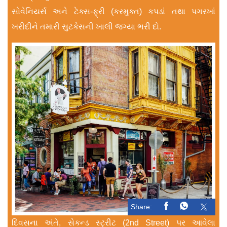
સોવેનિયર્સ અને ટેક્સ-ફ્રી (કરમુક્ત) કપડાં તથા પગરખાં
ખરીદીને તમારી સુટકેસની ખાલી જગ્યા ભરી દો.
Share:
દિવસના અંતે, સેકન્ડ સ્ટ્રીટ (2nd Street) પર આવેલા