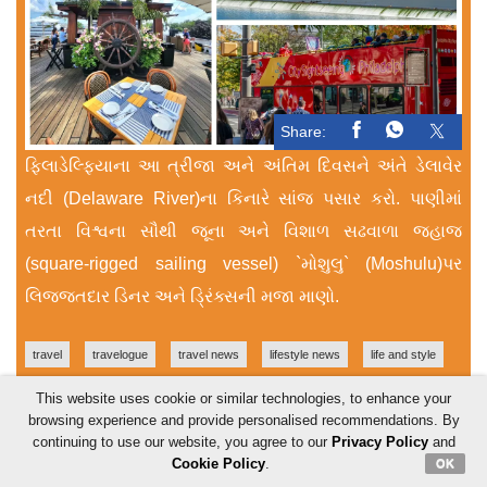
Share:
ફિલાડેલ્ફિયાના આ ત્રીજા અને અંતિમ દિવસને અંતે ડેલાવેર
નદી (Delaware River)ના કિનારે સાંજ પસાર કરો. પાણીમાં
તરતા વિશ્વના સૌથી જૂના અને વિશાળ સઢવાળા જહાજ
(square-rigged sailing vessel) `મોશુલુ` (Moshulu)પર
લિજ્જતદાર ડિનર અને ડ્રિંક્સની મજા માણો.
travel
travelogue
travel news
lifestyle news
life and style
This website uses cookie or similar technologies, to enhance your
philadelphia
browsing experience and provide personalised recommendations. By
continuing to use our website, you agree to our
Privacy Policy
and
Cookie Policy
.
OK