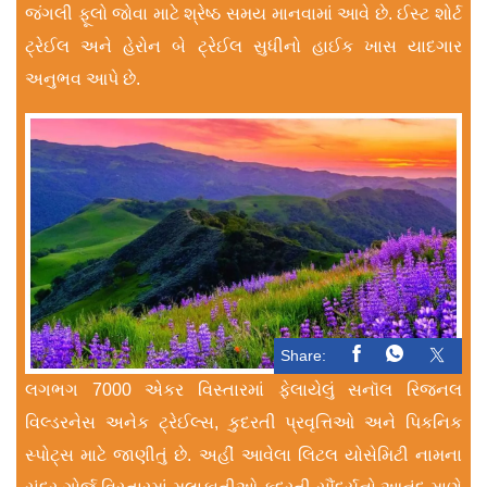
જંગલી ફૂલો જોવા માટે શ્રેષ્ઠ સમય માનવામાં આવે છે. ઈસ્ટ શોર્ટ
ટ્રેઈલ અને હેરોન બે ટ્રેઈલ સુધીનો હાઈક ખાસ યાદગાર
અનુભવ આપે છે.
Share:
લગભગ 7000 એકર વિસ્તારમાં ફેલાયેલું સનૉલ રિજનલ
વિલ્ડરનેસ અનેક ટ્રેઈલ્સ, કુદરતી પ્રવૃત્તિઓ અને પિકનિક
સ્પોટ્સ માટે જાણીતું છે. અહીં આવેલા લિટલ યોસેમિટી નામના