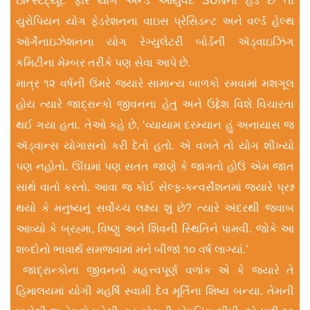
ઇન્સ્ટિટ્યૂટ ફૉર યોગ ઍન્ડ આયુર્વેદ SUNના હેડ છે તો
યુરોપિયન યોગ ફેડરેશનના વાઇસ પ્રેસિડન્ટ અને વર્લ્ડ હેલ્થ
ઑર્ગેનાઇઝેશનના યોગ રેગ્યુલેટરી બોર્ડની ઍડ્વાઇઝ‌િંગ
કમિટીના મેમ્બર તરીકે પણ સેવા આપે છે.
માત્ર ૧૨ વર્ષની ઉંમરે જ્યારે સામાન્ય બાળકો રમવામાં મશગૂલ
હોય ત્યારે જાદ્રાન્કો જીવનના હેતુ અને ઉદ્દેશ વિશે વિચારતા
થઈ ગયા હતા. તેઓ કહે છે, ‘વ્યાયામ દરમ્યાન હું અનાયાસ જ
ઍડ્વાન્સ યોગાસનો કરી દેતો હતો. એ વખતે તો યોગ શીખ્યો
પણ નહોતો. ઊંઘમાં પણ સતત જાણે કે જાગતો હોઉં એમ જાત
સાથે વાતો કરતો. આવા જ કોઈ સેલ્ફ-કન્વર્સેશનમાં જ્યારે પ્રશ્ન
થયો કે મનુષ્યનું સર્વોચ્ચ લક્ષ્ય શું છે? ત્યારે અંદરથી જવાબ
આવ્યો કે બ્રહ્મા, વિષ્ણુ અને શિવની સ્થિતિને પામવી. જોકે આ
શબ્દોનો ભાવાર્થ સમજવામાં મને બીજાં ૧૦ વર્ષ લાગ્યાં.’
જાદ્રાન્કોના જીવનનો મહત્ત્વપૂર્ણ વળાંક એ કે જ્યારે તે
હિમાલયમાં યોગી મહર્ષિ સ્વામી દેવ મૂર્તિના શિષ્ય બન્યા. તેમની