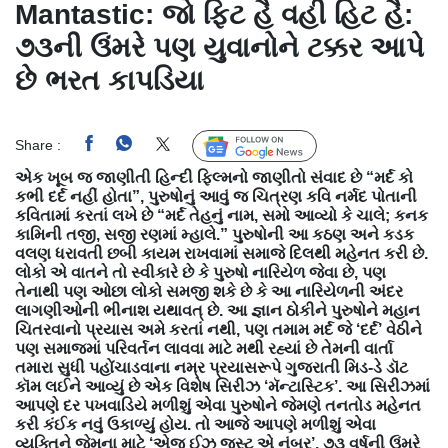
Mantastic: જો ફિટ હૈ વહી હિટ હૈ:
૭૩ની ઉંમરે પણ યુવાનોને ટક્કર આપે
છે ભરત કાપડિયા
Share :
Follow Us
એક ખૂબ જ જાણીતી હિન્દી ફિલ્મનો જાણીતો સંવાદ છે “મર્દ કો
કભી દર્દ નહીં હોતા”, પુરુષોનું આવું જ ચિત્રણ કવિ નર્મદ પોતાની
કવિતામાં કરતાં લખે છે “મર્દ તેહનું નામ, સમો આવ્યો કે ચાલે; કનક
કામિની તજી, સજી રણમાં મ્હાલે.” પુરુષોની આ કઠણ અને કડક
વલણ ધરાવતી છબી કાયમ રાખવામાં સમાજે દિલથી મહેનત કરી છે.
લોકો એ વાતને તો સ્વીકારે છે કે પુરુષો નારિયેળ જેવા છે, પણ
તેનાથી પણ ઓછા લોકો સમજી શકે છે કે આ નારિયેળની અંદર
લાગણીઓની ભીનાશ યથાવત્ છે. આ જ્ઞાન ઠોકીને પુરુષોને મહાન
ચિતરવાનો પ્રયાસ અમે કરતાં નથી, પણ તમામ મર્દ જે ‘દર્દ’ વેઠીને
પણ સમાજમાં પરિવર્તન લાવવા માટે મથી રહ્યાં છે તેમની વાર્તા
તમારા સુધી પહોંચાડવાના નમ્ર પ્રયાસરૂપે ગુજરાતી મિડ-ડે ડૉટ
કૉમ લઈને આવ્યું છે એક વિશેષ સિરીઝ ‘મૅન્ટાસ્ટિક’. આ સિરીઝમાં
આપણે દર પખવાડિયે મળીશું એવા પુરુષોને જેમણે તનતોડ મહેનત
કરી કંઈક નવું ઉકાળ્યું હોય. તો આજે આપણે મળીશું એવા
વ્યક્તિને જેમના માટે ‘એજ ઈઝ જસ્ટ એ નંબર’. ૭૩ વર્ષની ઉંમરે