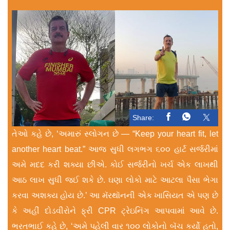
Share:
તેઓ કહે છે, ‘અમારું સ્લોગન છે — “Keep your heart fit, let
another heart beat.” આજ સુધી લગભગ ૬૦૦ હાર્ટ સર્જરીમાં
અમે મદદ કરી શક્યા છીએ. કોઈ સર્જરીનો ખર્ચ એક લાખથી
આઠ લાખ સુધી જઈ શકે છે. ઘણા લોકો માટે આટલા પૈસા ભેગા
કરવા અશક્ય હોય છે.’ આ મૅરથૉનની એક ખાસિયત એ પણ છે
કે અહીં દોડવીરોને ફ્રી CPR ટ્રેઇનિંગ આપવામાં આવે છે.
ભરતભાઈ કહે છે, ‘અમે પહેલી વાર ૧૦૦ લોકોનો બૅચ કર્યો હતો,