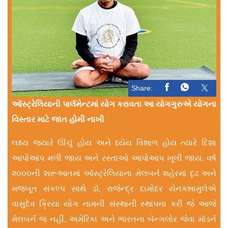
Share:
ઑસ્ટ્રેલિયાની પાર્લમેન્ટમાં યોગ કરાવતા આ યોગગુરુએ યોગના
વિસ્તાર માટે જાત હોમી નાખી
લક્ષ્ય જ્યારે ઊંચું હોય અને ધ્યેય વિશાળ હોય ત્યારે દિશા
આપોઆપ મળી જાય અને રસ્તાઓ આપોઆપ ખૂલી જાય. વર્ષ
૨૦૦૦ની શરૂઆતમાં ઑસ્ટ્રેલિયાના મેલબર્ન શહેરમાં દૃઢ અને
મજબૂત સંકલ્પ સાથે ડૉ. રાજેન્દ્ર દામોદર યેનકન્નામુલેએ
વાસુદેવ ક્રિયા યોગ નામની સંસ્થાની સ્થાપના કરી જે આજે
મેલબર્ન જ નહીં, અમેરિકા અને ભારતના બૅન્ગલોર જેવા મૉડર્ન