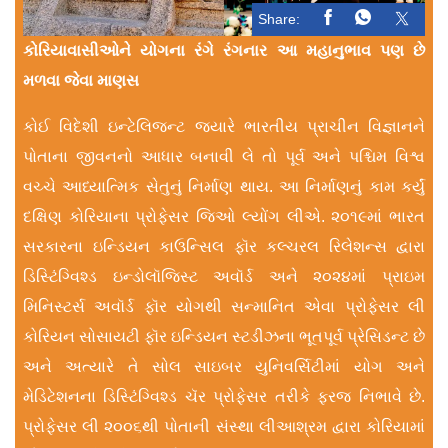
Share:
કોરિયાવાસીઓને યોગના રંગે રંગનાર આ મહાનુભાવ પણ છે
મળવા જેવા માણસ
કોઈ વિદેશી ઇન્ટેલિજન્ટ જ્યારે ભારતીય પ્રાચીન વિજ્ઞાનને
પોતાના જીવનનો આધાર બનાવી લે તો પૂર્વ અને પશ્ચિમ વિશ્વ
વચ્ચે આધ્યાત્મિક સેતુનું નિર્માણ થાય. આ નિર્માણનું કામ કર્યું
દક્ષિણ કોરિયાના પ્રોફેસર જિઓ લ્યોંગ લીએ. ૨૦૧૯માં ભારત
સરકારના ઇન્ડિયન કાઉન્સિલ ફૉર કલ્ચરલ રિલેશન્સ દ્વારા
ડિસ્ટિંગ્વિશ્ડ ઇન્ડોલૉજિસ્ટ અવૉર્ડ અને ૨૦૨૪માં પ્રાઇમ
મિનિસ્ટર્સ અવૉર્ડ ફૉર યોગથી સન્માનિત એવા પ્રોફેસર લી
કોરિયન સોસાયટી ફૉર ઇન્ડિયન સ્ટડીઝના ભૂતપૂર્વ પ્રેસિડન્ટ છે
અને અત્યારે તે સોલ સાઇબર યુનિવર્સિટીમાં યોગ અને
મેડિટેશનના ડિસ્ટિંગ્વિશ્ડ ચૅર પ્રોફેસર તરીકે ફરજ નિભાવે છે.
પ્રોફેસર લી ૨૦૦૬થી પોતાની સંસ્થા લીઆશ્રમ દ્વારા કોરિયામાં