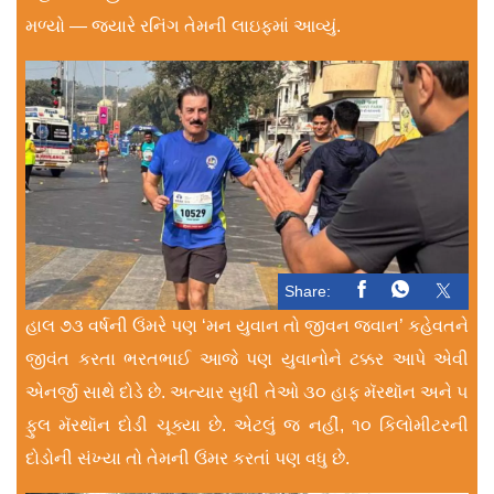
મળ્યો — જ્યારે રનિંગ તેમની લાઇફમાં આવ્યું.
Share:
હાલ ૭૩ વર્ષની ઉંમરે પણ ‘મન યુવાન તો જીવન જવાન’ કહેવતને
જીવંત કરતા ભરતભાઈ આજે પણ યુવાનોને ટક્કર આપે એવી
એનર્જી સાથે દોડે છે. અત્યાર સુધી તેઓ ૩૦ હાફ મૅરથૉન અને ૫
ફુલ મૅરથૉન દોડી ચૂક્યા છે. એટલું જ નહીં, ૧૦ કિલોમીટરની
દોડોની સંખ્યા તો તેમની ઉંમર કરતાં પણ વધુ છે.