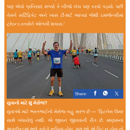
પણ એવો પ્રતિસાદ મળ્યો કે બીજો બૅચ પણ કરવો પડ્યો. પછી
તેમને સર્ટિફિકેટ અને ખાસ ટી-શર્ટ આપ્યાં જેથી ઇમર્જન્સીમાં
ટ્રેઇન્ડ રનર્સને ઓળખી શકાય.’
Share:
યુવાનો માટે શું મેસેજ?
યુવાઓ માટે ભરતભાઈનો મેસેજ બહુ સરળ છે — ‘ફિટનેસ ઉંમર
સાથે બંધાયેલું નથી. એ જીવન જીવવાની રીત છે. માણસના
અકાઉન્ટમાં ભલે કરોડો રૂપિયા હોય, પણ જો એ ફિટ ન હોય તો