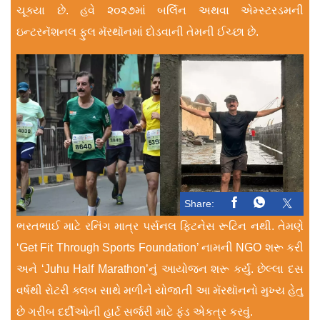
ચૂક્યા છે. હવે ૨૦૨૭માં બર્લિન અથવા એમ્સ્ટરડમની
ઇન્ટરનૅશનલ ફુલ મૅરથૉનમાં દોડવાની તેમની ઈચ્છા છે.
Share:
ભરતભાઈ માટે રનિંગ માત્ર પર્સનલ ફિટનેસ રૂટિન નથી. તેમણે
‘Get Fit Through Sports Foundation’ નામની NGO શરૂ કરી
અને ‘Juhu Half Marathon’નું આયોજન શરૂ કર્યું. છેલ્લા દસ
વર્ષથી રોટરી ક્લબ સાથે મળીને યોજાતી આ મૅરથૉનનો મુખ્ય હેતુ
છે ગરીબ દર્દીઓની હાર્ટ સર્જરી માટે ફંડ એકત્ર કરવું.