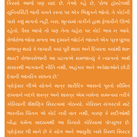
કિસ્સો આજે પણ યાદ છે. તેઓ કહે છે, ‘રોજ હૉસ્ટેલથી
યુનિવર્સિટી જતી વખતે રસ્તા પર એક ભિક્ષુકને જોતો. તે કોઈની
પાસે કશું માગતો નહીં. બસ, શૂન્યમાં તાકીને હાથ ફેલાવીને ઊભો
રહેતો. પૈસા આપો તો પણ તેના ચહેરા પર કોઈ ભાવ ન આવે.
રોજેરોજ જોવા મળતા આ દૃશ્યને જોઈને જાતને એક પ્રશ્ન પૂછવા
મજબૂર થયો કે લાચારી ક્યાં પૂરી થાય અને દિવ્યતા ક્યાંથી શરૂ
થાય? રોજબરોજની આ ઘટનાએ સમજાવ્યું કે ત્યાગનો અર્થ
સંસારથી ભાગવાની નીતિ નથી, અહંકાર અને અપેક્ષાઓને છોડી
દેવાની આંતરિક સાધના છે.’
પ્રોફેસર લીએ યોગને માત્ર શારીરિક આસનો પૂરતો સીમિત
રાખવાને બદલે શસ્ત્ર અને શાસ્ત્ર એમ બન્નેના સમન્વય તરીકે
કોરિયાની શૈક્ષણિક સિસ્ટમમાં ગોઠવ્યો. કોરિયન યંગસ્ટર્સ માટે
ભારતીય ચિંતન એ કોઈ નવી વાત નથી, કારણ કે સદીઓથી
બૌદ્ધ ધર્મના માધ્યમથી આ વિચારો કોરિયામાં પૉપ્યુલર છે.
પ્રોફેસર લી માને છે કે યોગ અને આયુર્વેદ બન્ને રિયલ સ‌િસ્ટર