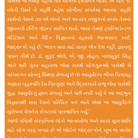
પાસેથી જ તેમણે પહેલી વાર યોગની ટ્રેઇનિંગ લીધી. એ પછી ૧૬
વર્ષની ઉંમરે તે મહર્ષિ મહેશ યોગીના સંપર્કમાં આવ્યા. મહર્ષિ
સાથેનો તેમનો ૩૦ વર્ષ લાંબો અને અત્યંત નજીકનો સંબંધ તેમના
જીવનનો ટર્નિંગ પૉઇન્ટ સાબિત થયો, જ્યાં તેમણે ટ્રાન્સિડેન્ટલ
મેડિટેશન અને વૈદિક વિજ્ઞાનનાં રહસ્યો આત્મસાત્ કર્યાં.
જાદ્રાન્કો કહે છે, ‘ભારત મારા માટે માત્ર એક દેશ નહીં, જ્ઞાનનું
પાવન તીર્થ છે. ડૉ. મુકુંદ ભોલે, એ. જી. મોહન, બાલમુકુંદ સિંહ
અને શ્રી ગુરવ મહારાજ જેવા સમર્થ યોગગુરુઓ પાસેથી મેં
પરંપરાગત યોગનું શિક્ષણ મેળવ્યું છે તો આયુર્વેદના ભીષ્મ પિતામહ
ગણાતા બૃહસ્પતિ દેવ ત્રિગુણા અને વૈદ્યાચાર્ય રાજુ જેવા પાસેથી
શુદ્ધ આયુર્વેદનું જ્ઞાન મેળવ્યું અને પછી નક્કી કર્યું કે આ અદ્ભુત
વિજ્ઞાનથી મારા દેશને પરિચિત કરું અને એમાં જ આયુર્વેદને
યુરોપના વેલનેસ સેક્ટરમાં પ્રસ્થાપિત કર્યું.’
આજે પશ્ચિમી સંસ્કૃતિના લોકો આત્મખોજ અને સાચાં સુખ-શાંતિ
માટે યોગ તરફ વળ્યા છે એ જોઈને જાદ્રાન્કોને ખૂબ જ સંતોષ