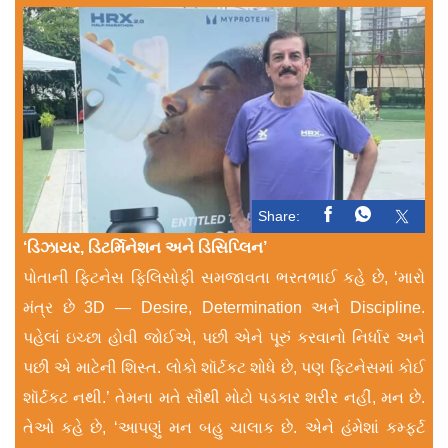
Share:
‘ડિઝાયર, ડિટર્મિનેશન અને ડિસિપ્લિન’
પોતાની ફિટનેસ ફિલિસોફી સમજાવતા ભરતભાઈ કહે છે, ‘મારો
મંત્ર છે 3D — Desire, Determination અને Discipline.
પહેલાં ઇચ્છા હોવી જોઈએ, પછી એને પૂરું કરવાનો નિર્ધાર અને
પછી એ માટેની શિસ્ત. લોકો શૉર્ટકટ શોધે છે, પણ ફિટનેસમાં કોઈ
શૉર્ટકટ નથી.’ તેમના મતે સૌથી મોટો પડકાર શરીર નહીં, મન છે.
તેઓ કહે છે, ‘આપણું મન બહુ ચાલાક છે. એને હંમેશાં કમ્ફર્ટ