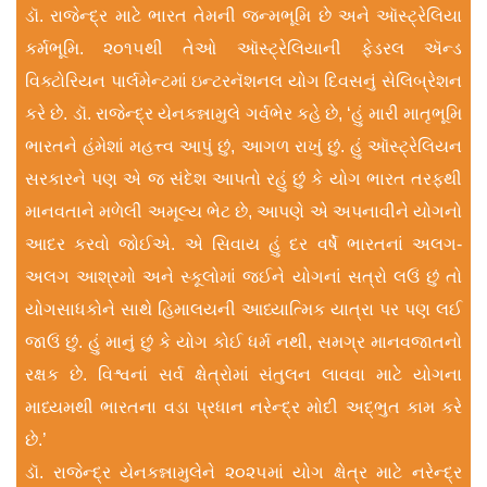
ડૉ. રાજેન્દ્ર માટે ભારત તેમની જન્મભૂમિ છે અને ઑસ્ટ્રેલિયા
કર્મભૂમિ. ૨૦૧૫થી તેઓ ઑસ્ટ્રેલિયાની ફેડરલ ઍન્ડ
વિક્ટોરિયન પાર્લમેન્ટમાં ઇન્ટરનૅશનલ યોગ દિવસનું સેલિબ્રેશન
કરે છે. ડૉ. રાજેન્દ્ર યેનકન્નામુલે ગર્વભેર કહે છે, ‘હું મારી માતૃભૂમિ
ભારતને હંમેશાં મહત્ત્વ આપું છું, આગળ રાખું છું. હું ઑસ્ટ્રેલિયન
સરકારને પણ એ જ સંદેશ આપતો રહું છું કે યોગ ભારત તરફથી
માનવતાને મળેલી અમૂલ્ય ભેટ છે, આપણે એ અપનાવીને યોગનો
આદર કરવો જોઈએ. એ સિવાય હું દર વર્ષે ભારતનાં અલગ-
અલગ આશ્રમો અને સ્કૂલોમાં જઈને યોગનાં સત્રો લઉં છું તો
યોગસાધકોને સાથે હિમાલયની આધ્યાત્મિક યાત્રા પર પણ લઈ
જાઉં છું. હું માનું છું કે યોગ કોઈ ધર્મ નથી, સમગ્ર માનવજાતનો
રક્ષક છે. વિશ્વનાં સર્વ ક્ષેત્રોમાં સંતુલન લાવવા માટે યોગના
માધ્યમથી ભારતના વડા પ્રધાન નરેન્દ્ર મોદી અદ્ભુત કામ કરે
છે.’
ડૉ. રાજેન્દ્ર યેનકન્નામુલેને ૨૦૨૫માં યોગ ક્ષેત્ર માટે નરેન્દ્ર