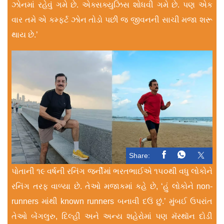
ઝોનમાં રહેવું ગમે છે. એક્સક્યુઝિસ શોધવી ગમે છે. પણ એક
વાર તમે એ કમ્ફર્ટ ઝોન તોડો પછી જ જીવનની સાચી મજા શરૂ
થાય છે.’
Share:
પોતાની ૧૯ વર્ષની રનિંગ જર્નીમાં ભરતભાઈએ ૧૫૦થી વધુ લોકોને
રનિંગ તરફ વાળ્યા છે. તેઓ મજાકમાં કહે છે, ‘હું લોકોને non-
runners માંથી known runners બનાવી દઉં છું.’ મુંબઈ ઉપરાંત
તેઓ બેંગલુરુ, દિલ્હી અને અન્ય શહેરોમાં પણ મૅરથૉન દોડી