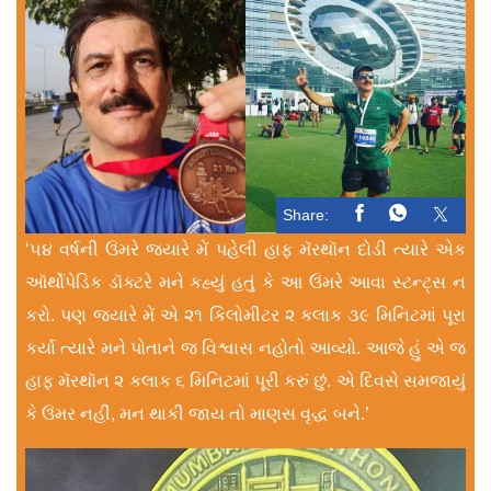
Share:
‘૫૪ વર્ષની ઉંમરે જ્યારે મેં પહેલી હાફ મૅરથૉન દોડી ત્યારે એક
ઑર્થોપેડિક ડૉક્ટરે મને કહ્યું હતું કે આ ઉંમરે આવા સ્ટન્ટ્સ ન
કરો. પણ જ્યારે મેં એ ૨૧ કિલોમીટર ૨ કલાક ૩૯ મિનિટમાં પૂરા
કર્યા ત્યારે મને પોતાને જ વિશ્વાસ નહોતો આવ્યો. આજે હું એ જ
હાફ મૅરથૉન ૨ કલાક ૬ મિનિટમાં પૂરી કરું છું. એ દિવસે સમજાયું
કે ઉંમર નહીં, મન થાકી જાય તો માણસ વૃદ્ધ બને.’