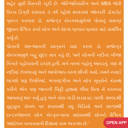
શહેર સુધી વિસ્તરી ચૂકી છે. એન્જિનિયરિંગ અને MBA જેવી
ઉચ્ચ ડિગ્રી ધરાવતા ૩ વર્ષ પહેલાં ૨૦૨૩માં ઑનરરી ડૉક્ટરેટ
પ્રાપ્ત કરનારા ડૉ. રાજેન્દ્ર યેનકન્નામુલેએ પોતાનું સમગ્ર
જીવન વૈશ્વિક સ્તરે યોગ અને વેદના પ્રચાર-પ્રસાર માટે સમર્પિત
કર્યું છે.
પોતાની શરૂઆતની યાત્રાને યાદ કરતાં ડૉ. રાજેન્દ્ર
યેનકન્નામુલે બહુ સુંદર વાત કહે છે, ‘મને યોગની નદીના બીજા
કિનારે પહોંચવાની ઇચ્છા હતી. મને તરતાં નહોતું આવડતું. પણ મેં
નદીમાં ઝંપલાવ્યું અને આપોઆપ તરતાં શીખી ગયો. તમને નવાઈ
લાગશે પણ ઉપનિષદ, ભગવદ્ગીતા અને યોગ સૂત્રોને કંઠસ્થ
કરીને એક પણ જાતની ચિઠ્ઠી હાથમાં લીધા વિના મેં વક્તવ્ય
આપવાનું શરૂ કર્યું હતું અને તોય ગાડી સડસડાટ ચાલી. ૨૦૦૮થી
યુટ્યુબ ચૅનલ પર ૨૫૦૦થી વધુ વિડિયો અને ૨૦૧૨થી
ઇન્ટરનૅશનલ યોગ કૉન્ફરન્સના માધ્યમથી યોગને વૈશ્વિક
OPEN APP
આંદોલન બનાવવાની દિશામાં કામ અકબંધ છે.’