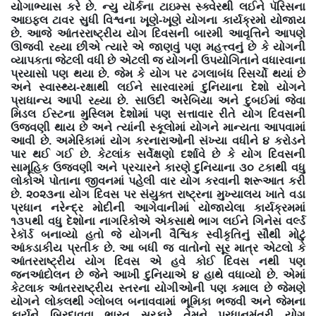
યોગાભ્યાસ કરે છે. ન્યુ યૉર્કના ટાઇમ્સ સ્ક્વેરથી લઈને પૅરિસના
આઇફલ ટાવર સુધી વિશ્વના ખૂણે-ખૂણે યોગના કાર્યક્રમો યોજાય
છે. આજે આંતરરાષ્ટ્રીય યોગ દિવસની બારમી આવૃત્તિને આપણે
ઊજવી રહ્યા છીએ ત્યારે એ જાણવું પણ મહત્ત્વનું છે કે યોગની
વ્યાપકતા જેટલી વધી છે એટલી જ યોગની ઉપયોગિતાને વધારવાના
પ્રયાસો પણ થયા છે. જેમ કે યોગ પર ઢગલાબંધ રિસર્ચો થયાં છે
અને સ્વાસ્થ્ય-રક્ષાથી લઈને સારવારમાં દુનિયાના દેશો યોગને
પ્રાધાન્ય આપી રહ્યા છે. સાઉદી અરેબિયા અને દુબઈમાં જેવા
મિડલ ઈસ્ટના મુસ્લિમ દેશોમાં પણ સત્તાવાર રીતે યોગ દિવસની
ઉજવણી થાય છે અને ત્યાંની સ્કૂલોમાં યોગને માન્યતા આપવામાં
આવી છે. અમેરિકામાં યોગ કરનારાઓની સંખ્યા વધીને ૪ કરોડને
પાર થઈ ગઈ છે. કેટલાંક સર્વેક્ષણો દર્શાવે છે કે યોગ દિવસની
સામૂહિક ઉજવણી અને પ્રચારને કારણે દુનિયાના ૩૦ ટકાથી વધુ
લોકોએ પોતાના જીવનમાં પહેલી વાર યોગ કરવાની શરૂઆત કરી
છે. ૨૦૨૩ના યોગ દિવસ પર સંયુક્ત રાષ્ટ્રના મુખ્યાલય ખાતે વડા
પ્રધાન નરેન્દ્ર મોદીની આગેવાનીમાં યોજાયેલા કાર્યક્રમમાં
૧૩૫થી વધુ દેશોના નાગરિકોએ એકસાથે ભાગ લઈને ગિનેસ વર્લ્ડ
રેકૉર્ડ બનાવ્યો હતો જે યોગની વૈશ્વિક સ્વીકૃતિનું સૌથી મોટું
આંકડાકીય પ્રતીક છે. આ બધી જ વાતોનો સૂર માત્ર એટલો કે
આંતરરાષ્ટ્રીય યોગ દિવસ એ હવે કોઈ દિવસ નથી પણ
જનઆંદોલન છે જેને આખી દુનિયાએ ૪ હાથે વધાવ્યો છે. એમાં
કેટલાક આંતરરાષ્ટ્રીય સ્તરના યોગીઓની પણ કમાલ છે જેમણે
યોગને લોકલથી ગ્લોબલ બનાવવામાં ભૂમિકા ભજવી અને જેમના
કાર્યને બિરદાવવા ભારત સરકારે તેમને પ્રધાનમંત્રી યોગ