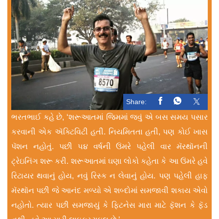
Share:
ભરતભાઈ કહે છે, ‘શરૂઆતમાં જિમમાં જવું એ બસ સમય પસાર
કરવાની એક ઍક્ટિવિટી હતી. નિયમિતતા હતી, પણ કોઈ ખાસ
પૅશન નહોતું. પછી ૫૪ વર્ષની ઉંમરે પહેલી વાર મૅરથૉનની
ટ્રેઇનિંગ શરૂ કરી. શરૂઆતમાં ઘણા લોકો કહેતા કે આ ઉંમરે હવે
રિટાયર થવાનું હોય, નવું રિસ્ક ન લેવાનું હોય. પણ પહેલી હાફ
મૅરથૉન પછી જે આનંદ મળ્યો એ શબ્દોમાં સમજાવી શકાય એવો
નહોતો. ત્યાર પછી સમજાયું કે ફિટનેસ મારા માટે ફૅશન કે ફૅડ