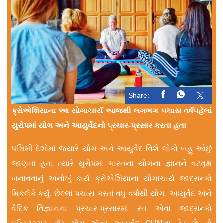
Share:
ક્રોએશિયાના આ યોગાચાર્ય આજથી લગભગ પચાસ વર્ષપહેલાં
યુરોપમાં યોગ અને આયુર્વેદનો પ્રચાર-પ્રસાર કરતા હતા
પશ્ચિમી દેશોમાં જ્યારે યોગ અને આયુર્વેદ વિશે લોકો બહુ ઓછું
જાણતા હતા ત્યારે યુરોપમાં ભારતના યોગના જ્ઞાનને વટવૃક્ષ
બનાવવાનું અનોખું કાર્ય ક્રોએશિયાના યોગાચાર્ય જાદ્રાન્કો
મિકલેકે કર્યું. છેલ્લાં પચાસ કરતાં વધુ વર્ષોથી યોગ, આયુર્વેદ અને
વૈદિક વિજ્ઞાનના પ્રચાર-પ્રસારમાં રત એવા જાદ્રાન્કો