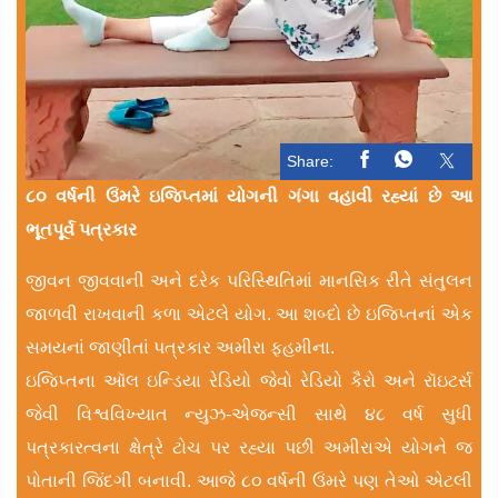
Share:
૮૦ વર્ષની ઉંમરે ઇજિપ્તમાં યોગની ગંગા વહાવી રહ્યાં છે આ
ભૂતપૂર્વ પત્રકાર
જીવન જીવવાની અને દરેક પરિસ્થિતિમાં માનસિક રીતે સંતુલન
જાળવી રાખવાની કળા એટલે યોગ. આ શબ્દો છે ઇજિપ્તનાં એક
સમયનાં જાણીતાં પત્રકાર અમીરા ફહમીના.
ઇજિપ્તના ઑલ ઇન્ડિયા રેડિયો જેવો રેડિયો કૈરો અને રૉઇટર્સ
જેવી વિશ્વવિખ્યાત ન્યુઝ-એજન્સી સાથે ૪૮ વર્ષ સુધી
પત્રકારત્વના ક્ષેત્રે ટોચ પર રહ્યા પછી અમીરાએ યોગને જ
પોતાની જિંદગી બનાવી. આજે ૮૦ વર્ષની ઉંમરે પણ તેઓ એટલી