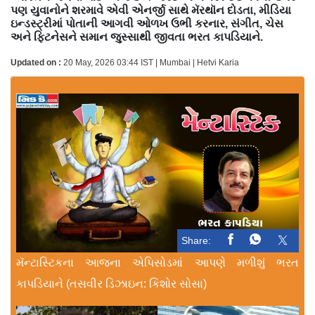
પણ યુવાનોને શરમાવે એવી એનર્જી સાથે મૅરથૉન દોડતા, મીડિયા
ઇન્ડસ્ટ્રીમાં પોતાની આગવી ઓળખ ઉભી કરનાર, સંગીત, ચેસ
અને ફિટનેસને સમાન જુસ્સાથી જીવતા ભરત કાપડિયાને.
Updated on :
20 May, 2026 03:44 IST | Mumbai | Hetvi Karia
Share:
મૅન્ટાસ્ટિકના આજના એપિસોડમાં આપણે મળીશું ભરત
કાપડિયાને (તસવીર ડિઝાઇન: કિશોર સોસા)