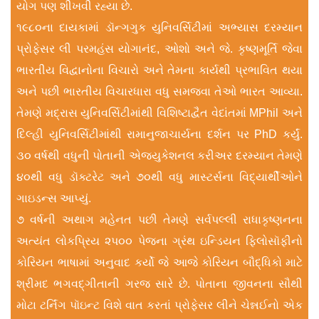
યોગ પણ શીખવી રહ્યા છે.
૧૯૮૦ના દાયકામાં ડૉન્ગગુક યુનિવર્સિટીમાં અભ્યાસ દરમ્યાન
પ્રોફેસર લી પરમહંસ યોગાનંદ, ઓશો અને જે. કૃષ્ણમૂર્તિ જેવા
ભારતીય વિદ્વાનોના વિચારો અને તેમના કાર્યથી પ્રભાવિત થયા
અને પછી ભારતીય વિચારધારા વધુ સમજવા તેઓ ભારત આવ્યા.
તેમણે મદ્રાસ યુનિવર્સિટીમાંથી વિશિષ્ટાદ્વૈત વેદાંતમાં MPhil અને
દિલ્હી યુનિવર્સિટીમાંથી રામાનુજાચાર્યના દર્શન પર PhD કર્યું.
૩૦ વર્ષથી વધુની પોતાની એજ્યુકેશનલ કરીઅર દરમ્યાન તેમણે
૪૦થી વધુ ડૉક્ટરેટ અને ૭૦થી વધુ માસ્ટર્સના વિદ્યાર્થીઓને
ગાઇડન્સ આપ્યું.
૭ વર્ષની અથાગ મહેનત પછી તેમણે સર્વપલ્લી રાધાકૃષ્ણનના
અત્યંત લોકપ્રિય ૨પ૦૦ પેજના ગ્રંથ ઇન્ડિયન ફિલોસૉફીનો
કોરિયન ભાષામાં અનુવાદ કર્યો જે આજે કોરિયન બૌદ્ધિકો માટે
શ્રીમદ ભગવદ્ગીતાની ગરજ સારે છે. પોતાના જીવનના સૌથી
મોટા ટર્નિંગ પૉઇન્ટ વિશે વાત કરતાં પ્રોફેસર લીને ચેન્નઈનો એક