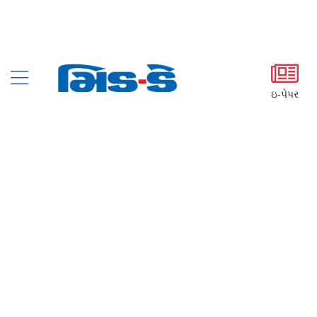
ઇ-પેપર