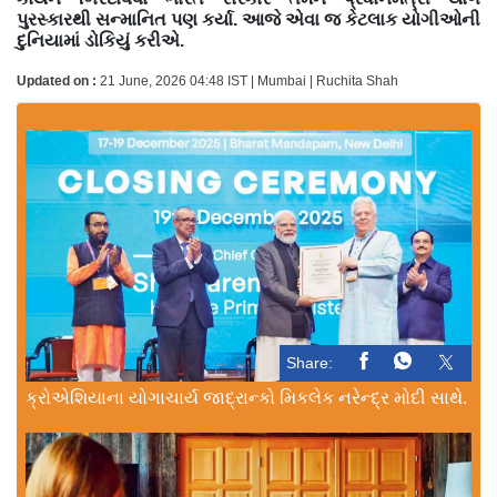
પુરસ્કારથી સન્માનિત પણ કર્યા. આજે એવા જ કેટલાક યોગીઓની
દુનિયામાં ડોકિયું કરીએ.
Updated on :
21 June, 2026 04:48 IST | Mumbai | Ruchita Shah
Share:
ક્રોએશિયાના યોગાચાર્ય જાદ્રાન્કો મિકલેક નરેન્દ્ર મોદી સાથે.