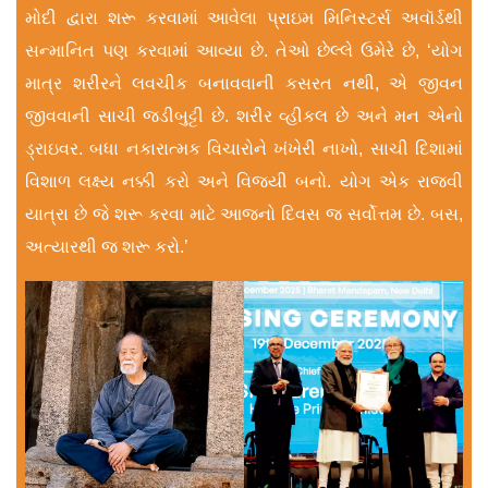
મોદી દ્વારા શરૂ કરવામાં આવેલા પ્રાઇમ મિનિસ્ટર્સ અવૉર્ડથી
સન્માનિત પણ કરવામાં આવ્યા છે. તેઓ છેલ્લે ઉમેરે છે, ‘યોગ
માત્ર શરીરને લવચીક બનાવવાની કસરત નથી, એ જીવન
જીવવાની સાચી જડીબુટ્ટી છે. શરીર વ્હ‌ીકલ છે અને મન એનો
ડ્રાઇવર. બધા નકારાત્મક વિચારોને ખંખેરી નાખો, સાચી દિશામાં
વિશાળ લક્ષ્ય નક્કી કરો અને વિજયી બનો. યોગ એક રાજવી
યાત્રા છે જે શરૂ કરવા માટે આજનો દિવસ જ સર્વોત્તમ છે. બસ,
અત્યારથી જ શરૂ કરો.’