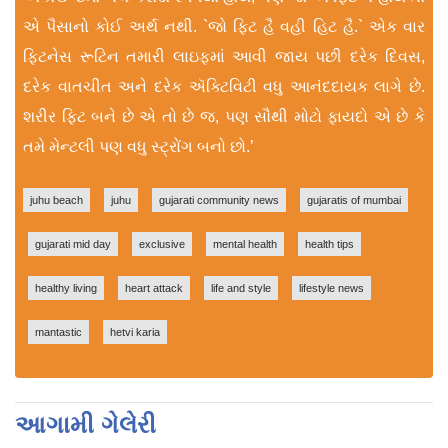
એ પૈસાનો કોઈ અર્થ નથી. `જો ફિટ હૈ વહી હિટ હૈ.` એક વાર
ફિટનેસ રૂટિન તમારી લાઇફમાં આવી જાય પછી દરેક દિવસ,
દરેક વાતચીત અને દરેક ઍક્ટિવિટી વધુ આનંદદાયક લાગે છે.
શરીર ફિટ બને છે એ તો છે જ, પણ સૌથી મોટો ફાયદો એ છે કે
તમે મેન્ટલી પણ વધુ સ્ટ્રોંગ બનો છો.’
juhu beach
juhu
gujarati community news
gujaratis of mumbai
gujarati mid day
exclusive
mental health
health tips
healthy living
heart attack
life and style
lifestyle news
mantastic
hetvi karia
આગામી ગેલેરી