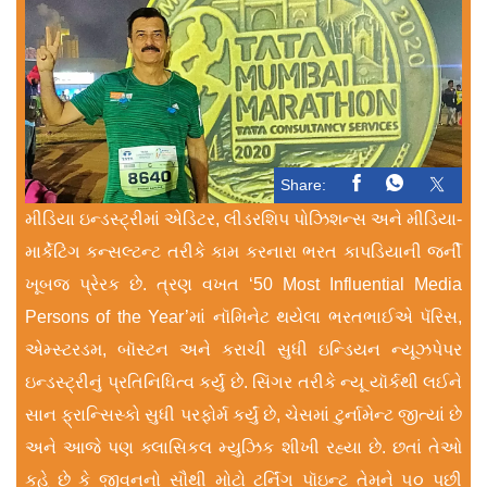
Share:
મીડિયા ઇન્ડસ્ટ્રીમાં એડિટર, લીડરશિપ પોઝિશન્સ અને મીડિયા-
માર્કેટિંગ કન્સલ્ટન્ટ તરીકે કામ કરનારા ભરત કાપડિયાની જર્ની
ખૂબજ પ્રેરક છે. ત્રણ વખત ‘50 Most Influential Media
Persons of the Year’માં નૉમિનેટ થયેલા ભરતભાઈએ પૅરિસ,
એમ્સ્ટરડમ, બૉસ્ટન અને કરાચી સુધી ઇન્ડિયન ન્યૂઝપેપર
ઇન્ડસ્ટ્રીનું પ્રતિનિધિત્વ કર્યું છે. સિંગર તરીકે ન્યૂ યૉર્કથી લઈને
સાન ફ્રાન્સિસ્કો સુધી પરફોર્મ કર્યું છે, ચેસમાં ટુર્નામેન્ટ જીત્યાં છે
અને આજે પણ ક્લાસિકલ મ્યુઝિક શીખી રહ્યા છે. છતાં તેઓ
કહે છે કે જીવનનો સૌથી મોટો ટર્નિંગ પૉઇન્ટ તેમને ૫૦ પછી