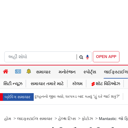
|
OPEN APP
સમાચાર
મનોરંજન
સ્પોર્ટ્સ
લાઈફસ્ટાઈલ
સિટી ન્યૂઝ
સમાચાર તમારે માટે
કૉલમ
શૉટ વિડિઓઝ
 જીવ ગયો, ધરપકડ બાદ કહ્યું “હું ઘરે જઈ શકું?”
‘હું બાબા બાગેશ્વર નથી...’: IIT 
બ્રેકિંગ સમાચાર
>
>
>
>
હોમ
લાઇફસ્ટાઈલ સમાચાર
હેલ્થ ટિપ્સ
ફોટોઝ
Mantastic: જો ફિ