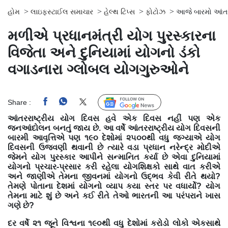
>
>
>
>
હોમ
લાઇફસ્ટાઈલ સમાચાર
હેલ્થ ટિપ્સ
ફોટોઝ
આજે બારમો આંતરરા
મળીએ ‍પ્રધાનમંત્રી યોગ પુરસ્કારના
વિજેતા અને દુનિયામાં યોગનો ડંકો
વગાડનારા ગ્લોબલ યોગગુરુઓને
Share :
Follow Us
આંતરરાષ્ટ્રીય યોગ દિવસ હવે એક દિવસ નહીં પણ એક
જનઆંદોલન બનતું જાય છે. આ વર્ષે આંતરરાષ્ટ્રીય યોગ દિવસની
બારમી આવૃત્તિએ પણ ૧૯૦ દેશોમાં ૨૫૦૦થી વધુ જગ્યાએ યોગ
દિવસની ઉજવણી થવાની છે ત્યારે વડા પ્રધાન નરેન્દ્ર મોદીએ
જેમને યોગ પુરસ્કાર આપીને સન્માનિત કર્યા છે એવા દુનિયામાં
યોગનો પ્રચાર-પ્રસાર કરી રહેલા યોગશિક્ષકો સાથે વાત કરીએ
અને જાણીએ તેમના જીવનમાં યોગનો ઉદ્ભવ કેવી રીતે થયો?
તેમણે પોતાના દેશમાં યોગનો વ્યાપ કયા સ્તર પર વધાર્યો? યોગ
તેમના માટે શું છે અને કઈ રીતે તેઓ ભારતની આ પરંપરાને ખાસ
ગણે છે?
દર વર્ષે ૨૧ જૂને વિશ્વના ૧૯૦થી વધુ દેશોમાં કરોડો લોકો એકસાથે