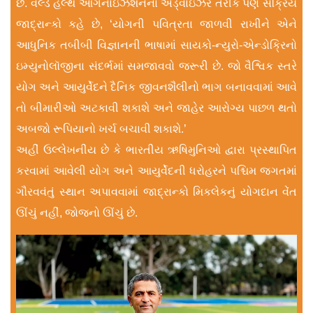
છે. વર્લ્ડ હેલ્થ ઑર્ગેનાઇઝેશનના ઍડ્વાઇઝર તરીકે પણ સક્રિય
જાદ્રાન્કો કહે છે, ‘યોગની પવિત્રતા જાળવી રાખીને એને
આધુનિક તબીબી વિજ્ઞાનની ભાષામાં સાયકો-ન્યુરો-એન્ડોક્રિનો
ઇમ્યુનોલૉજીના સંદર્ભમાં સમજાવવો જરૂરી છે. જો વૈશ્વિક સ્તરે
યોગ અને આયુર્વેદને દૈનિક જીવનશૈલીનો ભાગ બનાવવામાં આવે
તો બીમારીઓ અટકાવી શકાશે અને જાહેર આરોગ્ય પાછળ થતો
અબજો રૂપિયાનો ખર્ચ બચાવી શકાશે.’
અહીં ઉલ્લેખનીય છે કે ભારતીય ઋષિમુનિઓ દ્વારા પ્રસ્થાપિત
કરવામાં આવેલી યોગ અને આયુર્વેદની ધરોહરને પશ્ચિમ જગતમાં
ગૌરવવંતું સ્થાન અપાવવામાં જાદ્રાન્કો મિકલેકનું યોગદાન વેંત
ઊંચું નહીં, જોજનો ઊંચું છે.