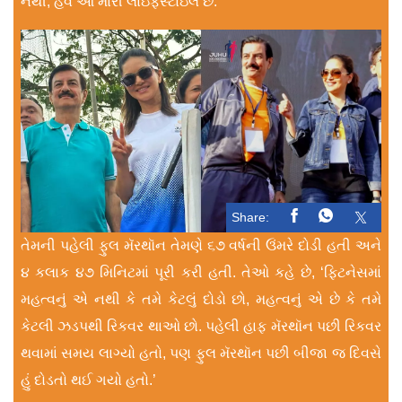
નથી, હવે આ મારી લાઇફસ્ટાઇલ છે.’
Share:
તેમની પહેલી ફુલ મૅરથૉન તેમણે ૬૭ વર્ષની ઉંમરે દોડી હતી અને
૪ કલાક ૪૭ મિનિટમાં પૂરી કરી હતી. તેઓ કહે છે, ‘ફિટનેસમાં
મહત્વનું એ નથી કે તમે કેટલું દોડો છો, મહત્વનું એ છે કે તમે
કેટલી ઝડપથી રિકવર થાઓ છો. પહેલી હાફ મૅરથૉન પછી રિકવર
થવામાં સમય લાગ્યો હતો, પણ ફુલ મૅરથૉન પછી બીજા જ દિવસે
હું દોડતો થઈ ગયો હતો.’