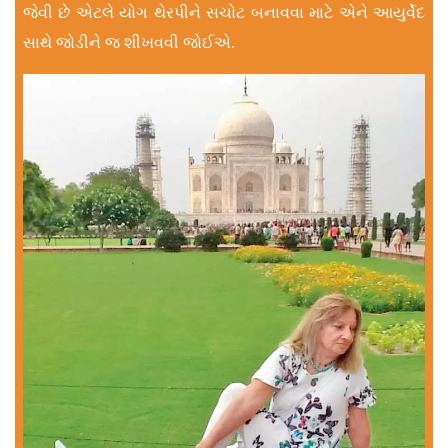
જેવી છે એટલે યોગ થેરપીને સચોટ બનાવવા માટે એને આયુર્વેદ
સાથે જોડીને જ શીખવવી જોઈએ.