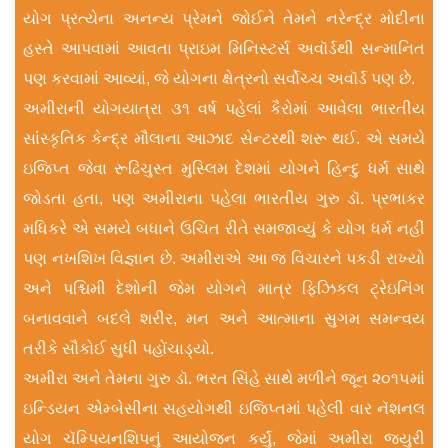
યોગ પ્રત્યેના અનન્ય પ્રેમને જોઈને તેમને નરેન્દ્ર મોદીના
હસ્તે આપવામાં આવતા પ્રાઇમ મિનિસ્ટર્સ અવૉર્ડથી સન્માન‌િત
પણ કરવામાં આવ્યાં, જે યોગના ક્ષેત્રનો સર્વોચ્ચ અવૉર્ડ પણ છે.
અમીરાની યોગયાત્રા ૩૧ વર્ષ પહેલાં કૈરોમાં આવેલા ભારતીય
સાંસ્કૃતિક કેન્દ્ર મૌલાના આઝાદ સેન્ટરથી શરૂ થઈ. એ સમયે
ઇજિપ્ત જેવા રૂઢિચુસ્ત મુસ્લિમ દેશમાં યોગને હિન્દુ ધર્મ સાથે
જોડતા હતા, પણ અમીરાના પહેલા ભારતીય ગુરુ ડૉ. પ્રભાકર
મધિકરે એ સમયે બધાને ઉચિત રીતે સમજાવ્યું કે યોગ ધર્મ નહીં
પણ નખશિખ વિજ્ઞાન છે. અમીરાએ આ જ વિચારને પકડી રાખ્યો
અને પશ્ચિમી દેશોની જેમ યોગને માત્ર ફિઝિકલ ટ્રેઇનિંગ
બનાવવાને બદલે શરીર, મન અને આત્માના સુગમ સમન્વય
તરીકે સૌકોઈ સુધી પહોંચાડ્યો.
અમીરા અને તેમના ગુરુ ડૉ. ભરત સિંહે સાથે મળીને જૂન ૨૦૧૫માં
ઇન્ડ‌િયન એમ્બેસીના સહયોગથી ઇજિપ્તમાં પહેલી વાર નૅશનલ
યોગ ચૅમ્પિયનશિપનું આયોજન કર્યું, જેમાં અમીરા જ્યુરી