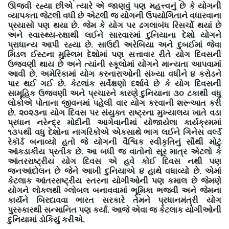
ઊજવી રહ્યા છીએ ત્યારે એ જાણવું પણ મહત્ત્વનું છે કે યોગની
વ્યાપકતા જેટલી વધી છે એટલી જ યોગની ઉપયોગિતાને વધારવાના
પ્રયાસો પણ થયા છે. જેમ કે યોગ પર ઢગલાબંધ રિસર્ચો થયાં છે
અને સ્વાસ્થ્ય-રક્ષાથી લઈને સારવારમાં દુનિયાના દેશો યોગને
પ્રાધાન્ય આપી રહ્યા છે. સાઉદી અરેબિયા અને દુબઈમાં જેવા
મિડલ ઈસ્ટના મુસ્લિમ દેશોમાં પણ સત્તાવાર રીતે યોગ દિવસની
ઉજવણી થાય છે અને ત્યાંની સ્કૂલોમાં યોગને માન્યતા આપવામાં
આવી છે. અમેરિકામાં યોગ કરનારાઓની સંખ્યા વધીને ૪ કરોડને
પાર થઈ ગઈ છે. કેટલાંક સર્વેક્ષણો દર્શાવે છે કે યોગ દિવસની
સામૂહિક ઉજવણી અને પ્રચારને કારણે દુનિયાના ૩૦ ટકાથી વધુ
લોકોએ પોતાના જીવનમાં પહેલી વાર યોગ કરવાની શરૂઆત કરી
છે. ૨૦૨૩ના યોગ દિવસ પર સંયુક્ત રાષ્ટ્રના મુખ્યાલય ખાતે વડા
પ્રધાન નરેન્દ્ર મોદીની આગેવાનીમાં યોજાયેલા કાર્યક્રમમાં
૧૩૫થી વધુ દેશોના નાગરિકોએ એકસાથે ભાગ લઈને ગિનેસ વર્લ્ડ
રેકૉર્ડ બનાવ્યો હતો જે યોગની વૈશ્વિક સ્વીકૃતિનું સૌથી મોટું
આંકડાકીય પ્રતીક છે. આ બધી જ વાતોનો સૂર માત્ર એટલો કે
આંતરરાષ્ટ્રીય યોગ દિવસ એ હવે કોઈ દિવસ નથી પણ
જનઆંદોલન છે જેને આખી દુનિયાએ ૪ હાથે વધાવ્યો છે. એમાં
કેટલાક આંતરરાષ્ટ્રીય સ્તરના યોગીઓની પણ કમાલ છે જેમણે
યોગને લોકલથી ગ્લોબલ બનાવવામાં ભૂમિકા ભજવી અને જેમના
કાર્યને બિરદાવવા ભારત સરકારે તેમને પ્રધાનમંત્રી યોગ
પુરસ્કારથી સન્માનિત પણ કર્યા. આજે એવા જ કેટલાક યોગીઓની
દુનિયામાં ડોકિયું કરીએ.