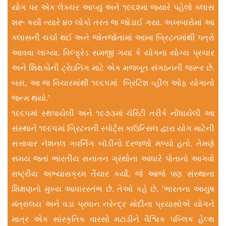
યોગ પર એક લેક્ચર આપ્યું અને ૧૯૬૨માં જ્યારે પહેલો ક્લાસ
શરૂ કર્યો ત્યારે ૪૦ લોકો તરત જ જોડાઈ ગયા. અખબારોમાં આ
ક્લાસની ચર્ચા થઈ અને જોતજોતામાં આખા બ્રિટનમાંથી પત્રો
આવવા લાગ્યા. વિલ્ફ્રેડ સમજી ગયા કે યોગના યોગ્ય પ્રચાર
અને શિક્ષકોની ટ્રેઇનિંગ માટે એક મજબૂત સંગઠનની જરૂર છે.
બસ, આ જ વિચારમાંથી ૧૯૬૫માં બ્રિટિશ વ્હીલ ઓફ યોગાનો
જન્મ થયો.’
૧૯૬૫માં સ્થપાયેલી અને ૧૯૭૩માં ચૅરિટી તરીકે નોંધાયેલી આ
સંસ્થાને ૧૯૯૫માં બ્રિટનની સ્પોર્ટ્સ કાઉન્સિલ દ્વારા યોગ માટેની
સત્તાવાર નૅશનલ ગવર્નિંગ બૉડીનો દરજ્જો મળ્યો હતો. તેમણે
સમય જતાં ભારતીય સનાતન ગ્રંથોના આધારે પોતાનો આગવો
રાષ્ટ્રીય અભ્યાસક્રમ તૈયાર કર્યો, જે આજે પણ સંસ્થાના
શિક્ષણનો મુખ્ય આધારસ્તંભ છે. તેઓ કહે છે, ‘ભારતના આયુષ
મંત્રાલય અને વડા પ્રધાન નરેન્દ્ર મોદીના પ્રયાસોએ યોગને
માત્ર એક સાંસ્કૃતિક વારસો મટાડીને વૈશ્વિક પબ્લિક હેલ્થ