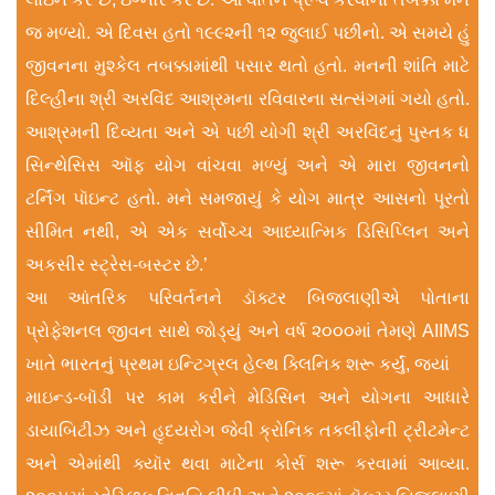
જ મળ્યો. એ દિવસ હતો ૧૯૯૨ની ૧૨ જુલાઈ પછીનો. એ સમયે હું
જીવનના મુશ્કેલ તબક્કામાંથી પસાર થતો હતો. મનની શાંતિ માટે
દિલ્હીના શ્રી અરવિંદ આશ્રમના રવિવારના સત્સંગમાં ગયો હતો.
આશ્રમની દિવ્યતા અને એ પછી યોગી શ્રી અરવિંદનું પુસ્તક ધ
સિન્થેસિસ ઑફ યોગ વાંચવા મળ્યું અને એ મારા જીવનનો
ટર્નિંગ પૉઇન્ટ હતો. મને સમજાયું કે યોગ માત્ર આસનો પૂરતો
સીમિત નથી, એ એક સર્વોચ્ચ આધ્યાત્મિક ડિસિપ્લિન અને
અકસીર સ્ટ્રેસ-બસ્ટર છે.’
આ આંતરિક પરિવર્તનને ડૉક્ટર બિજલાણીએ પોતાના
પ્રોફેશનલ જીવન સાથે જોડ્યું અને વર્ષ ૨૦૦૦માં તેમણે AIIMS
ખાતે ભારતનું પ્રથમ ઇન્ટિગ્રલ હેલ્થ ક્લિનિક શરૂ કર્યું, જ્યાં
માઇન્ડ-બૉડી પર કામ કરીને મેડિસિન અને યોગના આધારે
ડાયાબિટીઝ અને હૃદયરોગ જેવી ક્રોનિક તકલીફોની ટ્રીટમેન્ટ
અને એમાંથી ક્યૉર થવા માટેના કોર્સ શરૂ કરવામાં આવ્યા.