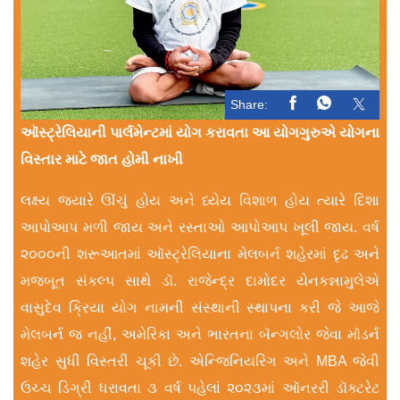
Share:
ઑસ્ટ્રેલિયાની પાર્લમેન્ટમાં યોગ કરાવતા આ યોગગુરુએ યોગના
વિસ્તાર માટે જાત હોમી નાખી
લક્ષ્ય જ્યારે ઊંચું હોય અને ધ્યેય વિશાળ હોય ત્યારે દિશા
આપોઆપ મળી જાય અને રસ્તાઓ આપોઆપ ખૂલી જાય. વર્ષ
૨૦૦૦ની શરૂઆતમાં ઑસ્ટ્રેલિયાના મેલબર્ન શહેરમાં દૃઢ અને
મજબૂત સંકલ્પ સાથે ડૉ. રાજેન્દ્ર દામોદર યેનકન્નામુલેએ
વાસુદેવ ક્રિયા યોગ નામની સંસ્થાની સ્થાપના કરી જે આજે
મેલબર્ન જ નહીં, અમેરિકા અને ભારતના બૅન્ગલોર જેવા મૉડર્ન
શહેર સુધી વિસ્તરી ચૂકી છે. એન્જિનિયરિંગ અને MBA જેવી
ઉચ્ચ ડિગ્રી ધરાવતા ૩ વર્ષ પહેલાં ૨૦૨૩માં ઑનરરી ડૉક્ટરેટ