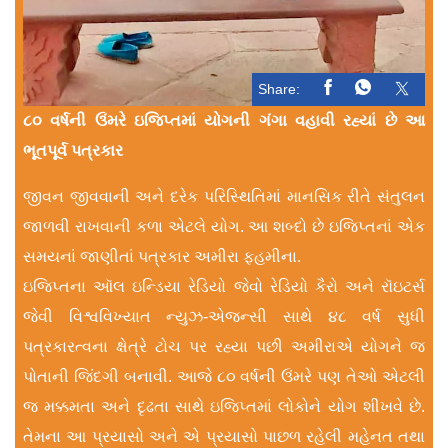
Share:
૮૦ વર્ષની ઉંમરે ઇજિપ્તમાં યોગની ગંગા વહાવી રહ્યાં છે આ
ભૂતપૂર્વ પત્રકાર
જીવન જીવવાની અને દરેક પરિસ્થિતિમાં માનસિક રીતે સંતુલન
જાળવી રાખવાની કળા એટલે યોગ. આ શબ્દો છે ઇજિપ્તનાં એક
સમયનાં જાણીતાં પત્રકાર અમીરા ફહમીના.
ઇજિપ્તના ઑલ ઇન્ડિયા રેડિયો જેવો રેડિયો કૈરો અને રૉઇટર્સ
જેવી વિશ્વવિખ્યાત ન્યુઝ-એજન્સી સાથે ૪૮ વર્ષ સુધી
પત્રકારત્વના ક્ષેત્રે ટોચ પર રહ્યા પછી અમીરાએ યોગને જ
પોતાની જિંદગી બનાવી. આજે ૮૦ વર્ષની ઉંમરે પણ તેઓ એટલી
જ મક્કમતા અને દૃઢતા સાથે ઇજિપ્તમાં લોકોને યોગ શીખવે છે.
તેમના આ પ્રયાસો અને એ પ્રયાસો પાછળ રહેલી મહેનત તથા