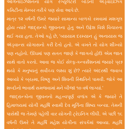
ઑર્ગેનાઇઝેશનના યોગ રેગ્યુલેટરી બોર્ડની ઍડ્વાઇઝ‌િંગ
કમિટીના મેમ્બર તરીકે પણ સેવા આપે છે.
માત્ર ૧૨ વર્ષની ઉંમરે જ્યારે સામાન્ય બાળકો રમવામાં મશગૂલ
હોય ત્યારે જાદ્રાન્કો જીવનના હેતુ અને ઉદ્દેશ વિશે વિચારતા
થઈ ગયા હતા. તેઓ કહે છે, ‘વ્યાયામ દરમ્યાન હું અનાયાસ જ
ઍડ્વાન્સ યોગાસનો કરી દેતો હતો. એ વખતે તો યોગ શીખ્યો
પણ નહોતો. ઊંઘમાં પણ સતત જાણે કે જાગતો હોઉં એમ જાત
સાથે વાતો કરતો. આવા જ કોઈ સેલ્ફ-કન્વર્સેશનમાં જ્યારે પ્રશ્ન
થયો કે મનુષ્યનું સર્વોચ્ચ લક્ષ્ય શું છે? ત્યારે અંદરથી જવાબ
આવ્યો કે બ્રહ્મા, વિષ્ણુ અને શિવની સ્થિતિને પામવી. જોકે આ
શબ્દોનો ભાવાર્થ સમજવામાં મને બીજાં ૧૦ વર્ષ લાગ્યાં.’
જાદ્રાન્કોના જીવનનો મહત્ત્વપૂર્ણ વળાંક એ કે જ્યારે તે
હિમાલયમાં યોગી મહર્ષિ સ્વામી દેવ મૂર્તિના શિષ્ય બન્યા. તેમની
પાસેથી જ તેમણે પહેલી વાર યોગની ટ્રેઇનિંગ લીધી. એ પછી ૧૬
વર્ષની ઉંમરે તે મહર્ષિ મહેશ યોગીના સંપર્કમાં આવ્યા. મહર્ષિ