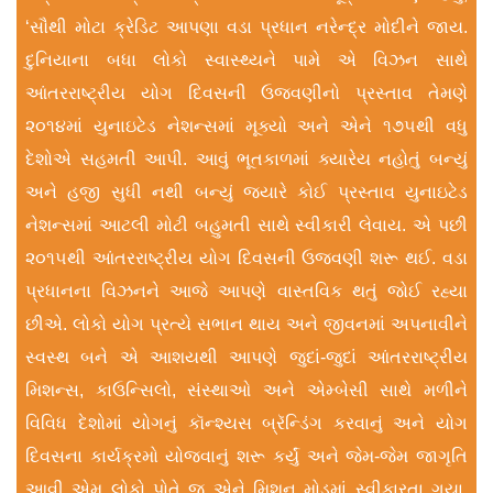
‘સૌથી મોટા ક્રેડિટ આપણા વડા પ્રધાન નરેન્દ્ર મોદીને જાય.
દુનિયાના બધા લોકો સ્વાસ્થ્યને પામે એ વિઝન સાથે
આંતરરાષ્ટ્રીય યોગ દિવસની ઉજવણીનો પ્રસ્તાવ તેમણે
૨૦૧૪માં યુનાઇટેડ નેશન્સમાં મૂક્યો અને એને ૧૭૫થી વધુ
દેશોએ સહમતી આપી. આવું ભૂતકાળમાં ક્યારેય નહોતું બન્યું
અને હજી સુધી નથી બન્યું જ્યારે કોઈ પ્રસ્તાવ યુનાઇટેડ
નેશન્સમાં આટલી મોટી બહુમતી સાથે સ્વીકારી લેવાય. એ પછી
૨૦૧૫થી આંતરરાષ્ટ્રીય યોગ દિવસની ઉજવણી શરૂ થઈ. વડા
પ્રધાનના વિઝનને આજે આપણે વાસ્તવિક થતું જોઈ રહ્યા
છીએ. લોકો યોગ પ્રત્યે સભાન થાય અને જીવનમાં અપનાવીને
સ્વસ્થ બને એ આશયથી આપણે જુદાં-જુદાં આંતરરાષ્ટ્રીય
મિશન્સ, કાઉન્સિલો, સંસ્થાઓ અને એમ્બેસી સાથે મળીને
વિવિધ દેશોમાં યોગનું કૉન્શ્યસ બ્રૅન્ડિંગ કરવાનું અને યોગ
દિવસના કાર્યક્રમો યોજવાનું શરૂ કર્યું અને જેમ-જેમ જાગૃતિ
આવી એમ લોકો પોતે જ એને મિશન મોડમાં સ્વીકારતા ગયા.