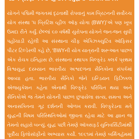
યોગને પશ્ચિમી જગતમાં દૃઢતાથી રોપવાનું કામ બ્રિટનની સર્વોચ્ચ
યોગ સંસ્થા ‘ધ બ્રિટિશ વ્હીલ ઑફ યોગા (BWY)’એ પણ ખૂબ
ઉમદા રીતે કર્યું. છેલ્લાં ૬૦ વર્ષથી યુરોપના યોગને જન-જન સુધી
પહોંચાડી રહેલી આ સંસ્થાના ચીફ એક્ઝિક્યુટિવ ઑફિસર
પીટર ટિલ્ડેસ્લી કહે છે, ‘BWYની યોગ યાત્રાની શરૂઆત પાછળ
એક રોચક ઇતિહાસ છે. સંસ્થાના સ્થાપક વિલ્ફ્રેડ ક્લર્ક પ્રથમ
વિશ્વયુદ્ધ દરમ્યાન ભારતીય અશ્વદળના સૈનિકોના સંપર્કમાં
આવ્યા હતા. ભારતીય સૈનિકો જેને ઇન્ડિયન ફિઝિકલ
એજ્યુકેશન કહેતા એનાથી વિલ્ફ્રેડ પરિચિત થયા અને
સૈનિકોએ જ તેમને યોગની પાછળ છુપાયેલા સત્ય, સમત્વ અને
અનાસક્તિના ગૂઢ દર્શનની ઓળખ કરાવી. વિલ્ફ્રેડના મતે
યુદ્ધની વિષમ પરિસ્થિતિઓમાં જીવતા રહેવા માટે આ જ્ઞાન જ
તેમનો સહારો બન્યું. યુદ્ધ પછી તેમણે ઑક્સફર્ડ યુનિવર્સિટીમાંથી
પૂર્વીય ફિલોસૉફીનો અભ્યાસ કર્યો. ૧૯૬૧માં તેમણે બર્મિંગહૅમમાં