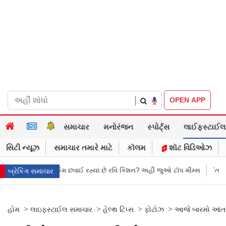
|
OPEN APP
સમાચાર
મનોરંજન
સ્પોર્ટ્સ
લાઈફસ્ટાઈલ
સિટી ન્યૂઝ
સમાચાર તમારે માટે
કૉલમ
શૉટ વિડિઓઝ
મ છવાઈ રહ્યા છે રવિ કિશન? અહીં જુઓ ટૉપ મીમ્સ
`તમારા પતિ આવ્યા છે` એમ ક
બ્રેકિંગ સમાચાર
>
>
>
>
હોમ
લાઇફસ્ટાઈલ સમાચાર
હેલ્થ ટિપ્સ
ફોટોઝ
આજે બારમો આંતરરા