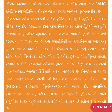
ઍસેટ બનાવી દીધો છે. ઇન્ટરનૅશનલ ડે ઑફ યોગ અને WHO
ટ્રેડિશનલ મેડિસિન સેન્ટર જેવાં પગલાં ખરેખર પ્રશંસનીય છે.’
બ્રિટનમાં યોગ કલ્ચરથી લઈને હૉસ્પિટલ સુધી પહોંચી ગયો છે.
પીટર કહે છે, ‘૧૯૬૦ના દાયકામાં બ્રિટનમાં યોગ હિપ્પી સંસ્કૃતિ
અથવા ન્યુ એજ મૂવમેન્ટના ભાગરૂપે આવ્યો હતો. ૧૯૭૦થી
૧૯૯૦ના ગાળામાં એ લોકલ ઑથોરિટીના ક્લાસિસમાં આવકનું
મુખ્ય સાધન બન્યો. ૧૯૯૦માં જિમ-કલ્ચર આવ્યું ત્યારે પાવર
યોગ અને વિન્યાસ યોગ જેવા ફિટનેસ-ટ્રેન્ડ લોકપ્રિય થયા,
જેમણે પશ્ચિમી જગતમાં યોગના ફાયદાઓ પર વૈજ્ઞાનિક રિસર્ચનાં
દ્વાર ખોલ્યાં. આજે પરિસ્થિતિ તદ્દન બદલાઈ છે. બ્રિટનમાં આજે
યોગ માત્ર કસરત નથી, એ બ્રિટનની સરકારી આરોગ્ય સેવા
(NHS)ના સોશ્યલ પ્રિસ્ક્રિપ્શનનો ભાગ છે. માનસિક
સ્વાસ્થ્યના ક્લાસ, જેલ-સુધારણા કાર્યક્રમો, હૉસ્પિટલો અને
સ્કૂલોમાં માઇન્ડફુલનેસ માટે યોગનો વ્યાપક ઉપયોગ થઈ રહ્યો
OPEN APP
છે.’