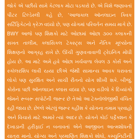
જોકે એ પછીયે સામે કેટલાક મોટા પડકારો છે. એ વિશે જણાવતાં
પીટર ટિલ્ડેસ્લી કહે છે, ‘આજકાલ ઑનલાઇન ક્વિક
સર્ટિફિકેટનો ક્રેઝ વધ્યો છે, પણ યોગમાં પરિવર્તન સમય માગે છે.
BWY આજે પણ શિક્ષકો માટે ઓછામાં ઓછા ૩૦૦ કલાકની
સખત તાલીમ, ક્લાસિકલ ટેક્સ્ટ્સ અને નૈતિક મૂલ્યોના
શિક્ષણનો આગ્રહ રાખે છે. ઊંચી ગુણવત્તાવાળી ટ્રેઇનિંગ મોંઘી
હોય છે. આ માટે અમે હવે ઓછા ખર્ચવાળા લેવલ ૩ કોર્સ અને
સ્કૉલરશિપ લાવી રહ્યા છીએ જેથી સામાન્ય આવક ધરાવતા
લોકો પણ સુરક્ષિત અને સાચી રીતનો યોગ શીખી શકે. બીજું,
કોરોના પછી ઑનલાઇન ક્લાસ વધ્યા છે, પણ વડીલો કે દિવ્યાંગો
જેમને રૂબરૂ સપોર્ટની જરૂર છે તેઓ આ ટેક્નૉલૉજીથી વંચિત
રહી જાય છે. છેલ્લે એટલું જરૂર કહીશ કે યોગના તમામ પ્રવાહો
અને વિચારો માટે અમારે ત્યાં આદર છે. યોગને કોઈ પર્ફેક્શન કે
દેખાડાની હરીફાઈ ન બનાવતાં એને આજીવન આત્મશોધની
યાત્રા માનો. યોગ્ય અને પ્રમાણિત શિક્ષકો શોધો, કમ્યુનિટીની