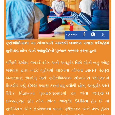
Share:
ક્રોએશિયાના આ યોગાચાર્ય આજથી લગભગ પચાસ વર્ષપહેલાં
યુરોપમાં યોગ અને આયુર્વેદનો પ્રચાર-પ્રસાર કરતા હતા
પશ્ચિમી દેશોમાં જ્યારે યોગ અને આયુર્વેદ વિશે લોકો બહુ ઓછું
જાણતા હતા ત્યારે યુરોપમાં ભારતના યોગના જ્ઞાનને વટવૃક્ષ
બનાવવાનું અનોખું કાર્ય ક્રોએશિયાના યોગાચાર્ય જાદ્રાન્કો
મિકલેકે કર્યું. છેલ્લાં પચાસ કરતાં વધુ વર્ષોથી યોગ, આયુર્વેદ અને
વૈદિક વિજ્ઞાનના પ્રચાર-પ્રસારમાં રત એવા જાદ્રાન્કો
ઇન્સ્ટિટ્યૂટ ફૉર યોગ ઍન્ડ આયુર્વેદ SUNના હેડ છે તો
યુરોપિયન યોગ ફેડરેશનના વાઇસ પ્રેસિડન્ટ અને વર્લ્ડ હેલ્થ