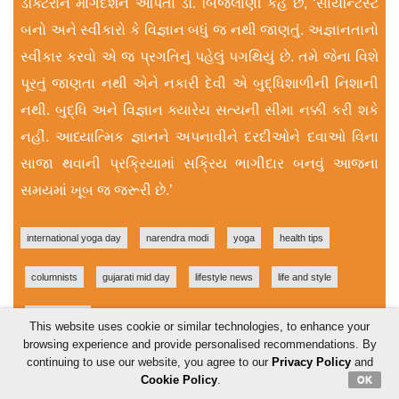
ડૉક્ટરોને માર્ગદર્શન આપતાં ડૉ. બિજલાણી કહે છે, ‘સાયન્ટ‌િસ્ટ
બનો અને સ્વીકારો કે વિજ્ઞાન બધું જ નથી જાણતું. અજ્ઞાનતાનો
સ્વીકાર કરવો એ જ પ્રગતિનું પહેલું પગથિયું છે. તમે જેના વિશે
પૂરતું જાણતા નથી એને નકારી દેવી એ બુદ્ધિશાળીની નિશાની
નથી. બુદ્ધિ અને વિજ્ઞાન ક્યારેય સત્યની સીમા નક્કી કરી શકે
નહીં. આધ્યાત્મિક જ્ઞાનને અપનાવીને દરદીઓને દવાઓ વિના
સાજા થવાની પ્રક્રિયામાં સક્રિય ભાગીદાર બનવું આજના
સમયમાં ખૂબ જ જરૂરી છે.’
international yoga day
narendra modi
yoga
health tips
columnists
gujarati mid day
lifestyle news
life and style
ruchita shah
This website uses cookie or similar technologies, to enhance your
browsing experience and provide personalised recommendations. By
continuing to use our website, you agree to our
Privacy Policy
and
Cookie Policy
.
OK