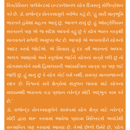
વિક્ટોરિયન પાર્લમેન્ટમાં ઇન્ટરનૅશનલ યોગ દિવસનું સેલિબ્રેશન
કરે છે. ડૉ. રાજેન્દ્ર યેનકન્નામુલે ગર્વભેર કહે છે, ‘હું મારી માતૃભૂમિ
ભારતને હંમેશાં મહત્ત્વ આપું છું, આગળ રાખું છું. હું ઑસ્ટ્રેલિયન
સરકારને પણ એ જ સંદેશ આપતો રહું છું કે યોગ ભારત તરફથી
માનવતાને મળેલી અમૂલ્ય ભેટ છે, આપણે એ અપનાવીને યોગનો
આદર કરવો જોઈએ. એ સિવાય હું દર વર્ષે ભારતનાં અલગ-
અલગ આશ્રમો અને સ્કૂલોમાં જઈને યોગનાં સત્રો લઉં છું તો
યોગસાધકોને સાથે હિમાલયની આધ્યાત્મિક યાત્રા પર પણ લઈ
જાઉં છું. હું માનું છું કે યોગ કોઈ ધર્મ નથી, સમગ્ર માનવજાતનો
રક્ષક છે. વિશ્વનાં સર્વ ક્ષેત્રોમાં સંતુલન લાવવા માટે યોગના
માધ્યમથી ભારતના વડા પ્રધાન નરેન્દ્ર મોદી અદ્ભુત કામ કરે
છે.’
ડૉ. રાજેન્દ્ર યેનકન્નામુલેને ૨૦૨૫માં યોગ ક્ષેત્ર માટે નરેન્દ્ર
મોદી દ્વારા શરૂ કરવામાં આવેલા પ્રાઇમ મિનિસ્ટર્સ અવૉર્ડથી
સન્માનિત પણ કરવામાં આવ્યા છે. તેઓ છેલ્લે ઉમેરે છે, ‘યોગ