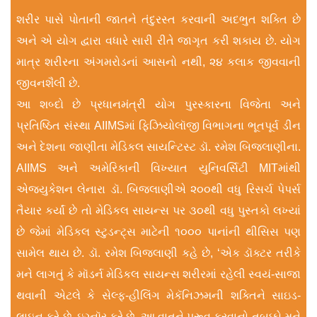
શરીર પાસે પોતાની જાતને તંદુરસ્ત કરવાની અદભુત શક્તિ છે
અને એ યોગ દ્વારા વધારે સારી રીતે જાગૃત કરી શકાય છે. યોગ
માત્ર શરીરના અંગમરોડનાં આસનો નથી, ૨૪ કલાક જીવવાની
જીવનશૈલી છે.
આ શબ્દો છે પ્રધાનમંત્રી યોગ પુરસ્કારના વિજેતા અને
પ્રતિષ્ઠિત સંસ્થા AIIMSમાં ફિઝિયોલૉજી વિભાગના ભૂતપૂર્વ ડીન
અને દેશના જાણીતા મેડિકલ સાયન્ટિસ્ટ ડૉ. રમેશ બિજલાણીના.
AIIMS અને અમેરિકાની વિખ્યાત યુનિવર્સિટી MITમાંથી
એજ્યુકેશન લેનારા ડૉ. બિજલાણીએ ૨૦૦થી વધુ રિસર્ચ પેપર્સ
તૈયાર કર્યાં છે તો મેડિકલ સાયન્સ પર ૩૦થી વધુ પુસ્તકો લખ્યાં
છે જેમાં મેડિકલ સ્ટુડન્ટ્સ માટેની ૧૦૦૦ પાનાંની થીસિસ પણ
સામેલ થાય છે. ડૉ. રમેશ બિજલાણી કહે છે, ‘એક ડૉક્ટર તરીકે
મને લાગતું કે મૉડર્ન મેડિકલ સાયન્સ શરીરમાં રહેલી સ્વયં-સાજા
થવાની એટલે કે સેલ્ફ-હીલિંગ મેકૅનિઝમની શક્તિને સાઇડ-
લાઇન કરે છે, ઇગ્નૉર કરે છે. આ વાતને પ્રૂવ કરવાનો તબક્કો મને