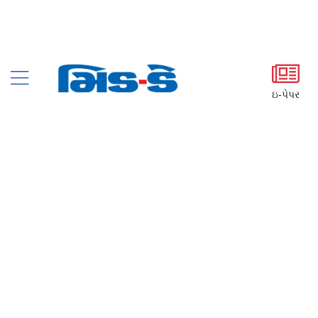
ઇ-પેપર