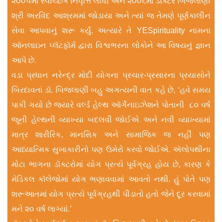
૨૦૦૫માં સ્વેચ્છિક નિવૃત્તિ લીધી અને ૨૦૦૬માં ડૉક્ટર બિજલાણી
શ્રી અરવિંદ આશ્રમમાં જોડાયા અને ત્યાં જ તેમણે પૂર્ણકાલીન
સેવા આપવાનું શરૂ કર્યું. અત્યારે તે YESpirituality નામના
ઑનલાઇન પ્લૅટફૉર્મ દ્વારા વિશ્વભરના લોકોને આ વિષયનું જ્ઞાન
આપે છે.
વડા પ્રધાન નરેન્દ્ર મોદી યોગના પ્રચાર-પ્રસારના પ્રયાસોને
બિરદાવતાં ડૉ. બિજલાણી બહુ અગત્યની વાત કહે છે, ‘હવે સમય
પાકી ગયો છે જ્યારે વર્લ્ડ હેલ્થ ઑર્ગેનાઇઝેશને પોતાની ૮૦ વર્ષ
જૂની હેલ્થની વ્યાખ્યા બદલવી જોઈએ અને નવી વ્યાખ્યામાં
માત્ર શારીરિક, માનસિક અને સામાજિક જ નહીં પણ
આધ્યાત્મિક સુખાકારીનો પણ ઉમેરો કરવો જોઈએ. ઍલોપથીના
મોટા ભાગના ડૉક્ટરોમાં યોગ પ્રત્યે પૂર્વગ્રહ હોય છે, કારણ કે
મેડિકલ કૉલેજોમાં યોગ ભણાવવામાં આવતો નથી. હું પોતે પણ
શરૂઆતમાં યોગ પ્રત્યે પૂર્વગ્રહથી પીડાતો હતો જેને દૂર કરવામાં
મને ૨૦ વર્ષ લાગ્યાં.’