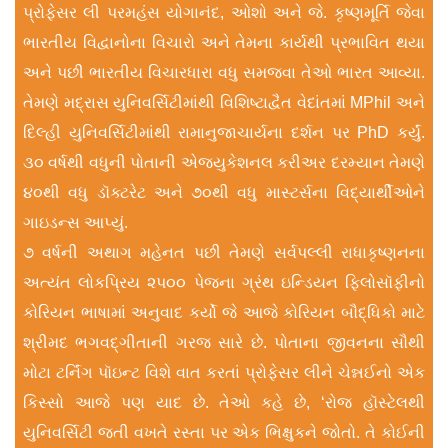
પ્રોફેસર લી પરમહંસ યોગાનંદ, ઓશો અને જે. કૃષ્ણમૂર્તિ જેવા
ભારતીય વિદ્વાનોના વિચારો અને તેમના કાર્યથી પ્રભાવિત થયા
અને પછી ભારતીય વિચારધારા વધુ સમજવા તેઓ ભારત આવ્યા.
તેમણે મદ્રાસ યુનિવર્સિટીમાંથી વિશિષ્ટાદ્વૈત વેદાંતમાં MPhil અને
દિલ્હી યુનિવર્સિટીમાંથી રામાનુજાચાર્યના દર્શન પર PhD કર્યું.
૩૦ વર્ષથી વધુની પોતાની એજ્યુકેશનલ કરીઅર દરમ્યાન તેમણે
૪૦થી વધુ ડૉક્ટરેટ અને ૭૦થી વધુ માસ્ટર્સના વિદ્યાર્થીઓને
ગાઇડન્સ આપ્યું.
૭ વર્ષની અથાગ મહેનત પછી તેમણે સર્વપલ્લી રાધાકૃષ્ણનના
અત્યંત લોકપ્રિય ૨પ૦૦ પેજના ગ્રંથ ઇન્ડિયન ફિલોસૉફીનો
કોરિયન ભાષામાં અનુવાદ કર્યો જે આજે કોરિયન બૌદ્ધિકો માટે
શ્રીમદ ભગવદ્ગીતાની ગરજ સારે છે. પોતાના જીવનના સૌથી
મોટા ટર્નિંગ પૉઇન્ટ વિશે વાત કરતાં પ્રોફેસર લીને ચેન્નઈનો એક
કિસ્સો આજે પણ યાદ છે. તેઓ કહે છે, ‘રોજ હૉસ્ટેલથી
યુનિવર્સિટી જતી વખતે રસ્તા પર એક ભિક્ષુકને જોતો. તે કોઈની