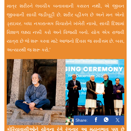
માત્ર શરીરને લવચીક બનાવવાની કસરત નથી, એ જીવન
જીવવાની સાચી જડીબુટ્ટી છે. શરીર વ્હ‌ીકલ છે અને મન એનો
ડ્રાઇવર. બધા નકારાત્મક વિચારોને ખંખેરી નાખો, સાચી દિશામાં
વિશાળ લક્ષ્ય નક્કી કરો અને વિજયી બનો. યોગ એક રાજવી
યાત્રા છે જે શરૂ કરવા માટે આજનો દિવસ જ સર્વોત્તમ છે. બસ,
અત્યારથી જ શરૂ કરો.’
Share:
કોરિયાવાસીઓને યોગના રંગે રંગનાર આ મહાનુભાવ પણ છે