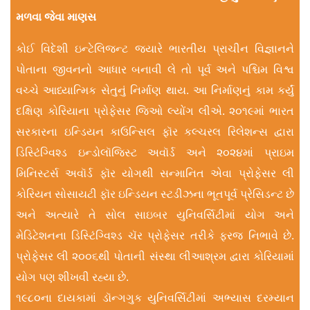
મળવા જેવા માણસ
કોઈ વિદેશી ઇન્ટેલિજન્ટ જ્યારે ભારતીય પ્રાચીન વિજ્ઞાનને
પોતાના જીવનનો આધાર બનાવી લે તો પૂર્વ અને પશ્ચિમ વિશ્વ
વચ્ચે આધ્યાત્મિક સેતુનું નિર્માણ થાય. આ નિર્માણનું કામ કર્યું
દક્ષિણ કોરિયાના પ્રોફેસર જિઓ લ્યોંગ લીએ. ૨૦૧૯માં ભારત
સરકારના ઇન્ડિયન કાઉન્સિલ ફૉર કલ્ચરલ રિલેશન્સ દ્વારા
ડિસ્ટિંગ્વિશ્ડ ઇન્ડોલૉજિસ્ટ અવૉર્ડ અને ૨૦૨૪માં પ્રાઇમ
મિનિસ્ટર્સ અવૉર્ડ ફૉર યોગથી સન્માનિત એવા પ્રોફેસર લી
કોરિયન સોસાયટી ફૉર ઇન્ડિયન સ્ટડીઝના ભૂતપૂર્વ પ્રેસિડન્ટ છે
અને અત્યારે તે સોલ સાઇબર યુનિવર્સિટીમાં યોગ અને
મેડિટેશનના ડિસ્ટિંગ્વિશ્ડ ચૅર પ્રોફેસર તરીકે ફરજ નિભાવે છે.
પ્રોફેસર લી ૨૦૦૬થી પોતાની સંસ્થા લીઆશ્રમ દ્વારા કોરિયામાં
યોગ પણ શીખવી રહ્યા છે.
૧૯૮૦ના દાયકામાં ડૉન્ગગુક યુનિવર્સિટીમાં અભ્યાસ દરમ્યાન