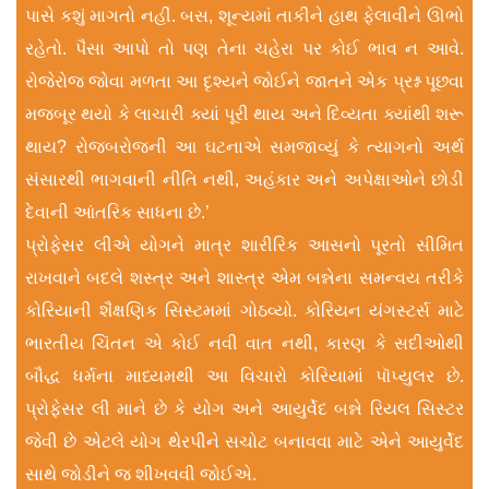
પાસે કશું માગતો નહીં. બસ, શૂન્યમાં તાકીને હાથ ફેલાવીને ઊભો
રહેતો. પૈસા આપો તો પણ તેના ચહેરા પર કોઈ ભાવ ન આવે.
રોજેરોજ જોવા મળતા આ દૃશ્યને જોઈને જાતને એક પ્રશ્ન પૂછવા
મજબૂર થયો કે લાચારી ક્યાં પૂરી થાય અને દિવ્યતા ક્યાંથી શરૂ
થાય? રોજબરોજની આ ઘટનાએ સમજાવ્યું કે ત્યાગનો અર્થ
સંસારથી ભાગવાની નીતિ નથી, અહંકાર અને અપેક્ષાઓને છોડી
દેવાની આંતરિક સાધના છે.’
પ્રોફેસર લીએ યોગને માત્ર શારીરિક આસનો પૂરતો સીમિત
રાખવાને બદલે શસ્ત્ર અને શાસ્ત્ર એમ બન્નેના સમન્વય તરીકે
કોરિયાની શૈક્ષણિક સિસ્ટમમાં ગોઠવ્યો. કોરિયન યંગસ્ટર્સ માટે
ભારતીય ચિંતન એ કોઈ નવી વાત નથી, કારણ કે સદીઓથી
બૌદ્ધ ધર્મના માધ્યમથી આ વિચારો કોરિયામાં પૉપ્યુલર છે.
પ્રોફેસર લી માને છે કે યોગ અને આયુર્વેદ બન્ને રિયલ સ‌િસ્ટર
જેવી છે એટલે યોગ થેરપીને સચોટ બનાવવા માટે એને આયુર્વેદ
સાથે જોડીને જ શીખવવી જોઈએ.