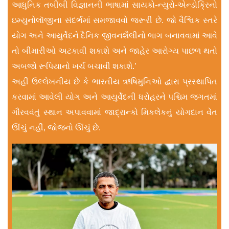
આધુનિક તબીબી વિજ્ઞાનની ભાષામાં સાયકો-ન્યુરો-એન્ડોક્રિનો
ઇમ્યુનોલૉજીના સંદર્ભમાં સમજાવવો જરૂરી છે. જો વૈશ્વિક સ્તરે
યોગ અને આયુર્વેદને દૈનિક જીવનશૈલીનો ભાગ બનાવવામાં આવે
તો બીમારીઓ અટકાવી શકાશે અને જાહેર આરોગ્ય પાછળ થતો
અબજો રૂપિયાનો ખર્ચ બચાવી શકાશે.’
અહીં ઉલ્લેખનીય છે કે ભારતીય ઋષિમુનિઓ દ્વારા પ્રસ્થાપિત
કરવામાં આવેલી યોગ અને આયુર્વેદની ધરોહરને પશ્ચિમ જગતમાં
ગૌરવવંતું સ્થાન અપાવવામાં જાદ્રાન્કો મિકલેકનું યોગદાન વેંત
ઊંચું નહીં, જોજનો ઊંચું છે.