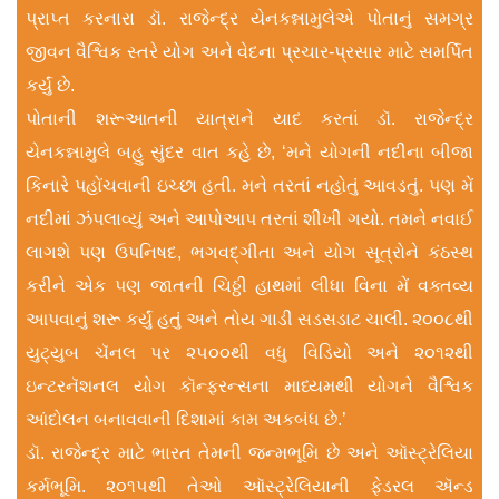
પ્રાપ્ત કરનારા ડૉ. રાજેન્દ્ર યેનકન્નામુલેએ પોતાનું સમગ્ર
જીવન વૈશ્વિક સ્તરે યોગ અને વેદના પ્રચાર-પ્રસાર માટે સમર્પિત
કર્યું છે.
પોતાની શરૂઆતની યાત્રાને યાદ કરતાં ડૉ. રાજેન્દ્ર
યેનકન્નામુલે બહુ સુંદર વાત કહે છે, ‘મને યોગની નદીના બીજા
કિનારે પહોંચવાની ઇચ્છા હતી. મને તરતાં નહોતું આવડતું. પણ મેં
નદીમાં ઝંપલાવ્યું અને આપોઆપ તરતાં શીખી ગયો. તમને નવાઈ
લાગશે પણ ઉપનિષદ, ભગવદ્ગીતા અને યોગ સૂત્રોને કંઠસ્થ
કરીને એક પણ જાતની ચિઠ્ઠી હાથમાં લીધા વિના મેં વક્તવ્ય
આપવાનું શરૂ કર્યું હતું અને તોય ગાડી સડસડાટ ચાલી. ૨૦૦૮થી
યુટ્યુબ ચૅનલ પર ૨૫૦૦થી વધુ વિડિયો અને ૨૦૧૨થી
ઇન્ટરનૅશનલ યોગ કૉન્ફરન્સના માધ્યમથી યોગને વૈશ્વિક
આંદોલન બનાવવાની દિશામાં કામ અકબંધ છે.’
ડૉ. રાજેન્દ્ર માટે ભારત તેમની જન્મભૂમિ છે અને ઑસ્ટ્રેલિયા
કર્મભૂમિ. ૨૦૧૫થી તેઓ ઑસ્ટ્રેલિયાની ફેડરલ ઍન્ડ