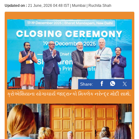
Updated on :
21 June, 2026 04:48 IST | Mumbai | Ruchita Shah
Share:
ક્રોએશિયાના યોગાચાર્ય જાદ્રાન્કો મિકલેક નરેન્દ્ર મોદી સાથે.