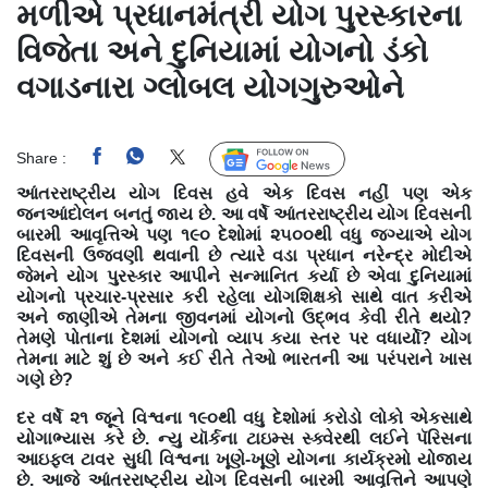
મળીએ ‍પ્રધાનમંત્રી યોગ પુરસ્કારના
વિજેતા અને દુનિયામાં યોગનો ડંકો
વગાડનારા ગ્લોબલ યોગગુરુઓને
Share :
Follow Us
આંતરરાષ્ટ્રીય યોગ દિવસ હવે એક દિવસ નહીં પણ એક
જનઆંદોલન બનતું જાય છે. આ વર્ષે આંતરરાષ્ટ્રીય યોગ દિવસની
બારમી આવૃત્તિએ પણ ૧૯૦ દેશોમાં ૨૫૦૦થી વધુ જગ્યાએ યોગ
દિવસની ઉજવણી થવાની છે ત્યારે વડા પ્રધાન નરેન્દ્ર મોદીએ
જેમને યોગ પુરસ્કાર આપીને સન્માનિત કર્યા છે એવા દુનિયામાં
યોગનો પ્રચાર-પ્રસાર કરી રહેલા યોગશિક્ષકો સાથે વાત કરીએ
અને જાણીએ તેમના જીવનમાં યોગનો ઉદ્ભવ કેવી રીતે થયો?
તેમણે પોતાના દેશમાં યોગનો વ્યાપ કયા સ્તર પર વધાર્યો? યોગ
તેમના માટે શું છે અને કઈ રીતે તેઓ ભારતની આ પરંપરાને ખાસ
ગણે છે?
દર વર્ષે ૨૧ જૂને વિશ્વના ૧૯૦થી વધુ દેશોમાં કરોડો લોકો એકસાથે
યોગાભ્યાસ કરે છે. ન્યુ યૉર્કના ટાઇમ્સ સ્ક્વેરથી લઈને પૅરિસના
આઇફલ ટાવર સુધી વિશ્વના ખૂણે-ખૂણે યોગના કાર્યક્રમો યોજાય
છે. આજે આંતરરાષ્ટ્રીય યોગ દિવસની બારમી આવૃત્તિને આપણે