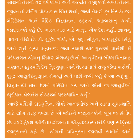
સાથેનો તેમનો ૩૦ વર્ષ લાંબો અને અત્યંત નજીકનો સંબંધ તેમના
જીવનનો ટર્નિંગ પૉઇન્ટ સાબિત થયો, જ્યાં તેમણે ટ્રાન્સિડેન્ટલ
મેડિટેશન અને વૈદિક વિજ્ઞાનનાં રહસ્યો આત્મસાત્ કર્યાં.
જાદ્રાન્કો કહે છે, ‘ભારત મારા માટે માત્ર એક દેશ નહીં, જ્ઞાનનું
પાવન તીર્થ છે. ડૉ. મુકુંદ ભોલે, એ. જી. મોહન, બાલમુકુંદ સિંહ
અને શ્રી ગુરવ મહારાજ જેવા સમર્થ યોગગુરુઓ પાસેથી મેં
પરંપરાગત યોગનું શિક્ષણ મેળવ્યું છે તો આયુર્વેદના ભીષ્મ પિતામહ
ગણાતા બૃહસ્પતિ દેવ ત્રિગુણા અને વૈદ્યાચાર્ય રાજુ જેવા પાસેથી
શુદ્ધ આયુર્વેદનું જ્ઞાન મેળવ્યું અને પછી નક્કી કર્યું કે આ અદ્ભુત
વિજ્ઞાનથી મારા દેશને પરિચિત કરું અને એમાં જ આયુર્વેદને
યુરોપના વેલનેસ સેક્ટરમાં પ્રસ્થાપિત કર્યું.’
આજે પશ્ચિમી સંસ્કૃતિના લોકો આત્મખોજ અને સાચાં સુખ-શાંતિ
માટે યોગ તરફ વળ્યા છે એ જોઈને જાદ્રાન્કોને ખૂબ જ સંતોષ
છે. વર્લ્ડ હેલ્થ ઑર્ગેનાઇઝેશનના ઍડ્વાઇઝર તરીકે પણ સક્રિય
જાદ્રાન્કો કહે છે, ‘યોગની પવિત્રતા જાળવી રાખીને એને