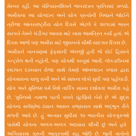
મેમ્બર રહી. આ ચૅમ્પ‌િયનશિપને જબરદસ્ત પ્રતિસાદ મળ્યો.
અ‌મીરાના આ યોગદાન અને યોગ પ્રત્યેની નિષ્ઠાને જોઈને
ત્રીજા આંતરરાષ્ટ્ર‌ીય યોગ દિવસે એટલે કે ૨૦૧૬માં ભારત
સરકારે તેમને ચંડીગઢ આવવા માટે ખાસ આમંત્રિત કર્યાં હતાં. એ
દિવસ આજે પણ અમીરા માટે જીવનનો સૌથી યાદગાર દિવસ છે.
અમીરાને નાનપણમાં ફેફસાંની ઍલર્જી હતી જે કોઈ હિસાબે
કન્ટ્રોલ થતી નહોતી, પણ યોગથી કાબૂમાં આવી. લૉકડાઉનમાં
રમઝાન દરમ્યાન રોજા સાથે તેમણે ઑનલાઇન ક્લાસ દ્વારા
યોગસાધના ચાલુ રાખી અને એ સાધના લોકો સુધી પણ પહોંચાડી.
યોગ અને મુસ્લ‌િમ ધર્મ વિશે તાર્કિક સામ્ય દર્શાવતાં અમીરા કહે
છે, ‘મુસ્લિમો નમાજ પઢતી વખતે ઘૂંટણિયે બેસે છે એ મુદ્રા
યોગના સર્વશ્રેષ્ઠ ધ્યાન આસન વજ્રાસન સાથે અદ્ભુત રીતે
મળતી આવે છે. હું અત્યાર સુધીમાં ૧૦ ભારતીય યોગગુરુઓ
પાસેથી યોગના અલગ-અલગ અધ્યાય શીખી છું અને હવે ‍
અગિયારમા ગુરુની આતુરતાથી રાહ જોઉં છે. જૂની વાતોનો