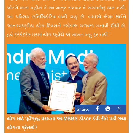
એટલે ખાસ કહીશ કે આ માત્ર સરકાર કે સરકારોનું કામ નથી,
આ પબ્લિક ઇનિશિયેટિવ બની ગયું છે. બધાએ ભેગા થઈને
આંતરરાષ્ટ્રીય યોગ દિવસને ગ્લોબલ ચળવળ બનાવી દીધી છે.
હવે દરેકેદરેક ઘરમાં યોગ પહોંચે એ બાબત બહુ દૂર નથી.’
Share:
યોગ માટે પૂર્વગ્રહ ધરાવતા આ MBBS ડૉક્ટર કેવી રીતે પડી ગયા
યોગના પ્રેમમાં?