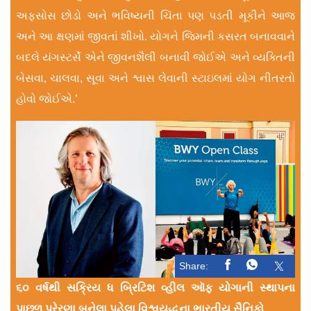
અફસોસ છોડો અને ભવિષ્યની ચિંતા પણ પડતી મૂકીને આજ
અને આ ક્ષણમાં જીવતાં શીખો. યોગને જિમની કસરત બનાવવાને
બદલે યંગસ્ટર્સે એને જીવનશૈલી બનાવી જોઈએ અને વ્યક્તિની
બેસવા, ચાલવા, સૂવા અને શ્વાસ લેવાની સ્ટાઇલમાં યોગ નીતરતો
હોવો જોઈએ.’
Share:
૬૦ વર્ષથી સક્રિય ધ બ્રિટિશ વ્હીલ ઑફ યોગાની સ્થાપના
પાછળ પ્રેરણા બનેલા પહેલા વિશ્વયુદ્ધના ભારતીય સૈનિકો