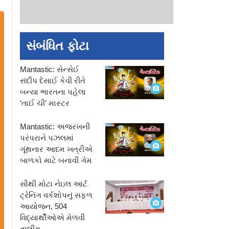
સંબંધિત ફોટા
Mantastic: સેન્સેઈ
સંદીપ દેસાઈ કેવી રીતે
બન્યા ભારતના પહેલા
‘તાઈ ચી’ માસ્ટર
Mantastic: અજરખની
પરંપરાને પઝલમાં
ગૂંથનાર આદમ ખત્રીએ
બાળકો માટે બનાવી ગેમ
સૌથી મોટા નેઇલ આર્ટ
ટ્રેનિંગ વર્કશોપનું સફળ
આયોજન, 504
વિદ્યાર્થીઓએ મેળવી
તાલીમ