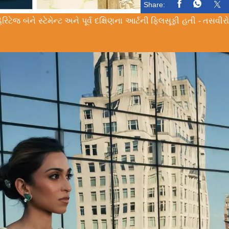
Share:
ટેજ બંને સ્ટેમેન્ટ અને પૂર્વ દક્ષિણના આર્ટની ફિલસૂફી હતી - તસવીર