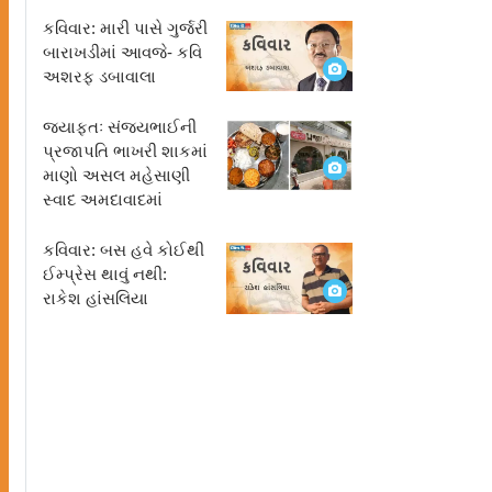
કવિવાર: મારી પાસે ગુર્જરી
બારાખડીમાં આવજે- કવિ
અશરફ ડબાવાલા
જ્યાફતઃ સંજયભાઈની
પ્રજાપતિ ભાખરી શાકમાં
માણો અસલ મહેસાણી
સ્વાદ અમદાવાદમાં
કવિવાર: બસ હવે કોઈથી
ઈમ્પ્રેસ થાવું નથી:
રાકેશ હાંસલિયા