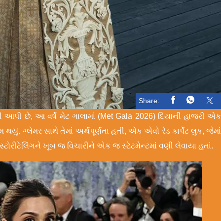
Share:
 આપી છે, આ વર્ષે મેટ ગાલામાં (Met Gala 2026) દિયાની હાજરી એ
યું. ગ્લેમર સાથે તેમાં અર્થપૂર્ણતા હતી, એક એવો રેડ કાર્પેટ લુક, જેમા
ટોરીટેલિંગને ખૂબ જ વિચારીને એક જ સ્ટેટમેન્ટમાં વણી લેવાયા હતાં.