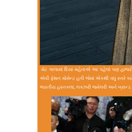
મેટ ગાલામાં દિયા મહેતાએ આ પહેલાં પણ હાજરી
એવી ફેશન મોમેન્ટ હતી જેમાં એકથી વધુ સ્તરે કામ થ
ભારતીય હસ્તકલા, લક્ઝરી જ્વેલરી અને બ્રાન્ડ સ્