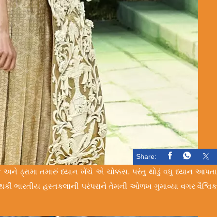
Share:
ડ્રામા તમારું ધ્યાન ખેંચે એ ચોક્કસ. પરંતુ થોડું વધુ ધ્યાન આપત
કી ભારતીય હસ્તકલાની પરંપરાને તેમની ઓળખ ગુમાવ્યા વગર વૈશ્વિ