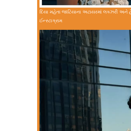
દિયા મહેતા જાટિયાના અટાયરમાં લક્ઝરી અને હેરિ
ઈન્સ્ટાગ્રામ