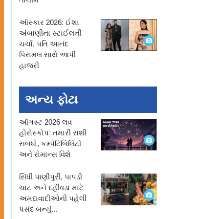
ો
ઑસ્કાર 2026: ઈશા
અંબાણીના સ્ટાઈલની
ચર્ચા, પતિ આનંદ
પિરામલ સાથે આપી
હાજરી
અન્ય ફોટા
ઑગસ્ટ 2026 લવ
હોરોસ્કોપઃ તમારી રાશી
સંબંધો, કમ્પેટિબિલિટી
અને રોમાન્સ વિશે
સિંધી પાણીપુરી, પાપડી
ચાટ અને દહીંવડા માટે
અમદાવાદીઓની પહેલી
પસંદ બન્યું...