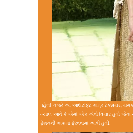
પહેલી નજરે આ આઉટફિટ માત્ર ટેક્સચર, ચમક અને 
ખ્યાલ આવે કે એમાં એક એવો વિચાર હતો જેના થ
ફેશનની ભાષામાં ફેરવવામાં આવી હતી.