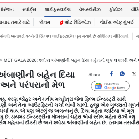
નોરંજન
સ્પોર્ટ્સ
લાઈફસ્ટાઈલ
વેબસ્ટોરીઝ
ફોટોઝ
વીડ
ાચાર તમારે માટે
કૉલમ
શૉટ વિડિઓઝ
વોઈસ ઑફ મુંબઈ
લ લાઈફસ્ટાઈલ ધૂમ મચાવે છે સોશિયલ મીડિયામાં
માર્ક ઝુકરબર્ગે માની Metaની ભ
>
MET GALA 2026: શ્લોકા અંબાણીની બહેન દિયા મહેતાનો લુક લક્ઝરી અને પ
અંબાણીની બહેન દિયા
Share :
અને પરંપરાનો મેળ
Follow Us
ટ્ટ, કરણ જોહર અને મનીષ મલ્હોત્રા જેવા ફિલ્મ ઈન્ડસ્ટ્રી સાથે
ાણી અને તેના આઉટફિટની ચર્ચા લાંબી ચાલી. હજી એક ગુજરાતી મૂળન
ર્ચા થાય એ પણ એટલું જ અગત્યનું છે. દિયા મહેતા જાટિયા એ મૂળ
ુ છે. ડાયમંડ ઈન્ડસ્ટ્રીના મોખરાનાં ચહેરા એવાં રસેલ મહેતા રોઝી બ્લુ
રસેલ મહેતાનાં દીકરી છે અને શ્લોકા અંબાણીનાં બહેન છે. (તમામ તસવીર