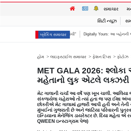
સમાચાર
મ
સિટી ન્યૂઝ
સમ
હબીબી, કમ ટુ રાંચી"
Digitally Yours: આ બહેનની જંગલી જનાવરો વચ્ચેની સિમ્પ
બ્રેકિંગ સમાચાર
>
>
>
હોમ
લાઇફસ્ટાઈલ સમાચાર
ફેશન ટિપ્સ
ફોટોઝ
MET GALA 2026: શ્લોકા 
મહેતાનો લુક એટલે લક્ઝરી 
મેટ ગાલાની ચર્ચા આ વર્ષે પણ ખૂબ ચાલી. આલિયા ભ
સંકળાયેલા ચહેરાઓ તો ત્યાં હતા જ પણ ઈશા અંબ
છોકરીએ મેટ ગાલામાં હાજરી આપી હતી અને તેની ચ
મુંબઈનાં ગુજરાતી છે અને જાટિયા પરિવારની પુત્રવધ
ઇન્ડિયાના મેનેજિંગ ડાયરેક્ટર છે. દિયા મહેતા એ 
QWEEN ઇન્સ્ટાગ્રામ પેજ)