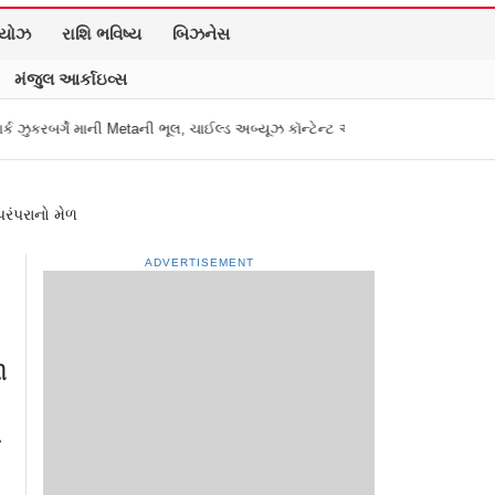
િયોઝ
રાશિ ભવિષ્ય
બિઝનેસ
મંજુલ આર્કાઇવ્સ
ૂલ, ચાઈલ્ડ અબ્યૂઝ કૉન્ટેન્ટ અને ડીપફેક પર માગી માફી
"અધિકારીએ મારા ગુપ્તાં
રંપરાનો મેળ
ADVERTISEMENT
ી
ો