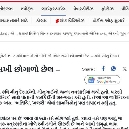
નોરંજન
સ્પોર્ટ્સ
લાઈફસ્ટાઈલ
વેબસ્ટોરીઝ
ફોટોઝ
વીડ
ાચાર તમારે માટે
કૉલમ
શૉટ વિડિઓઝ
વોઈસ ઑફ મુંબઈ
નલમાં કાળજું કંપાવનારો એક્સિડન્ટ, એકનો જીવ ગયો
Gujarat News: મોરબીમાં મે
>
ફોટોઝ
કવિવાર: મેં તો દીઠો`તો એક સખી છોગાળો છેલ – કવિ મીનુ દેસાઈ
 સખી છોગાળો છેલ –
Share :
Follow Us
કવિ મીનુ દેસાઈની. મીનુભાઈનો જન્મ નવસારીમાં થયો હતો. પારસી
દૈનિક` સાથે પોતાની કારકિર્દીની શરૂઆત કરી હતી. તેઓ આ જ દૈનિકન
િક અંક, ‘અતિથિ’, ‘મંજરી’ જેવાં સામયિકોનું પણ સંપાદન કર્યું હતું.
્ટિલેટર પર છે’ આવા વાક્યો તમે સાંભળ્યાં હશે. કદાચ તમે પણ આવું જ
ેખક-પત્રકારોના ખોળે રમી-રમીને ઊછરી છે અને આવી સમૃદ્ધ ભાષા