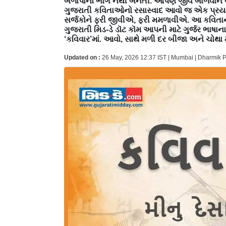
બળાપાનો ભોગ નથી બનતી. આપણે જીવ બાળવાને બદલ
ગુજરાતી કવિતાઓનો રસાસ્વાદ આવો જ એક પ્રયા
સર્જકોને ફરી જીવીએ, ફરી મમળાવીએ. આ કવિતાના 
ગુજરાતી મિડ-ડે ડૉટ કૉમ આપની માટે ગુર્જર ભ
‘કવિવાર’માં. આવો, સાથે મળી દર બીજા અને ચોથા
Updated on :
26 May, 2026 12:37 IST | Mumbai | Dharmik 