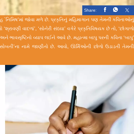
Share:
હ `નિમિષ’માં જોવા મળે છે. પ્રકૃતિનું મહિમાગાન પણ તેમની કવિતાઓનુ
 ‘શ્રાવણી વાદળાં’, ‘સોનેરી સંધ્યા’ વગેરે પ્રકૃતિવિષયક છે તો, ‘છોગાળ
અને ભાવસૃષ્ટિનો વ્યાપ લઈને આવે છે. મહાત્મા બાપુ પરની કવિતા ‘બાપુ
 ‘સોબતી’ના નામે જાણીતો છે. આવો, ઊર્મિઓની છોળો ઉડાડતી તેમન