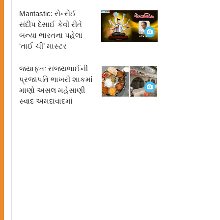
Mantastic: સેન્સેઈ
સંદીપ દેસાઈ કેવી રીતે
બન્યા ભારતના પહેલા
‘તાઈ ચી’ માસ્ટર
જ્યાફતઃ સંજયભાઈની
પ્રજાપતિ ભાખરી શાકમાં
માણો અસલ મહેસાણી
સ્વાદ અમદાવાદમાં