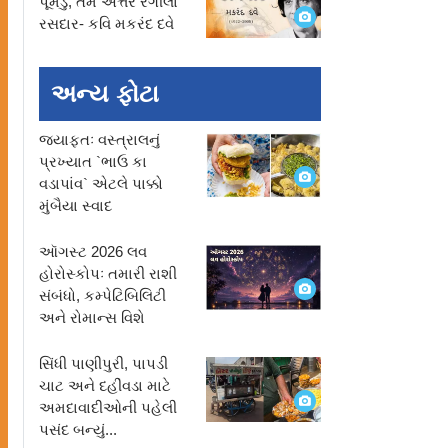
પૂમડું, તમે અત્તર રંગીલા
રસદાર- કવિ મકરંદ દવે
અન્ય ફોટા
જ્યાફતઃ વસ્ત્રાલનું
પ્રખ્યાત `ભાઉ કા
વડાપાંવ` એટલે પાક્કો
મુંબૈયા સ્વાદ
ઑગસ્ટ 2026 લવ
હોરોસ્કોપઃ તમારી રાશી
સંબંધો, કમ્પેટિબિલિટી
અને રોમાન્સ વિશે
સિંધી પાણીપુરી, પાપડી
ચાટ અને દહીંવડા માટે
અમદાવાદીઓની પહેલી
પસંદ બન્યું...