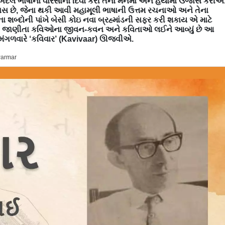
ે ભાષાના વારસાનો દિવો કરી તેનો મનમાં અને હૈયામાં ઉજાસ કરીએ
સ છે, જેના થકી આવી મહામૂલી ભાષાની ઉત્તમ રચનાઓ અને તેના
શબ્દોની પાંખે બેસી કોઇ નવા બ્રહ્માંડની સફર કરી શકાય એ માટે
ાષાના જાણીતા કવિઓના જીવન-કવન અને કવિતાઓ લઈને આવ્યું છે આ
 મંગળવારે ‘કવિવાર’ (Kavivaar) ઊજવીએ.
Parmar