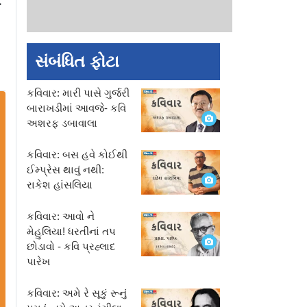
.
સંબંધિત ફોટા
કવિવાર: મારી પાસે ગુર્જરી
બારાખડીમાં આવજે- કવિ
અશરફ ડબાવાલા
કવિવાર: બસ હવે કોઈથી
ઈમ્પ્રેસ થાવું નથી:
રાકેશ હાંસલિયા
કવિવાર: આવો ને
મેહુલિયા! ધરતીનાં તપ
છોડાવો - કવિ પ્રહ્લાદ
પારેખ
કવિવાર: અમે રે સૂકું રૂનું