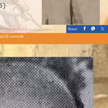
Share:
દેસાઈની રચનાઓ