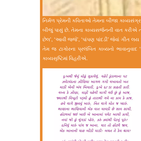
નિર્મળ પ્રેમની કવિતાઓ તેમના બીજા કાવ્યસંગ્ર
બીજું પાસું છે. તેમના કાવ્યસર્જનની વાત કરીએ તો
છેલ’, ‘આવી જજે’, ‘પાંપણ પાંદડી’ જેવાં ગીત લય 
તેમ જ ટાગોરના પ્રલંબિત કાવ્યનો ભાવાનુવાદ
કાવ્યસૃષ્ટિમાં વિહરીએ.