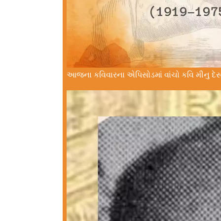
આજના કવિવારના એપિસોડમાં વાંચો કવિ મીનુ 