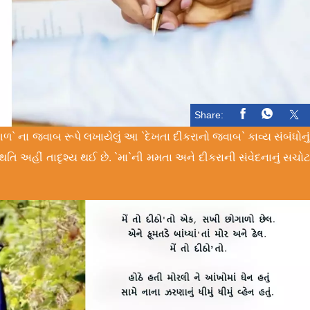
Share:
ાગળ` ના જવાબ રૂપે લખાયેલું આ `દેખતા દીકરાનો જવાબ` કાવ્ય સંબંધોનુ
સ્થિતિ અહીં તાદૃશ્ય થઈ છે. `મા`ની મમતા અને દીકરાની સંવેદનાનું સચો