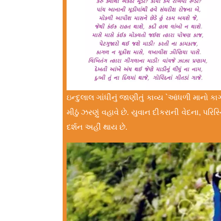
ઇન્દુલાલ ગાંધીનું જાણીતું કાવ્ય `આંધળી માનો ક
મીઠું ઝરણું વહાવે છે. યુવાન દીકરાની વેદના, પરિ
દર્શન અહીં થાય છે.