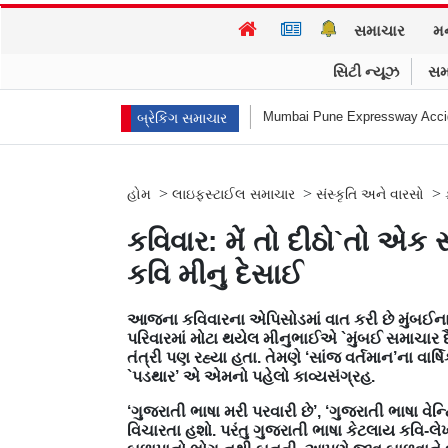
સમાચાર
મ
સિટી ન્યૂઝ
સમ
્મહત્યા કરી
Mumbai Pune Expressway Accident : એ... ધડામ! મિસિંગ લિન્ક ટ
બ્રેકિંગ સમાચાર
>
>
>
હોમ
લાઇફસ્ટાઈલ સમાચાર
સંસ્કૃતિ અને વારસો
કવિવાર: મેં તો દીઠો`તો એક
કવિ મીનુ દેસાઈ
આજના કવિવારના એપિસોડમાં વાત કરી છે મુંબઈના 
પરિવારમાં મોટા થયેલ મીનુભાઈએ `મુંબઈ સમાચાર 
તંત્રી પણ રહ્યા હતા. તેમણે ‘સાંજ વર્તમાન’ના વાર્ષ
`પડથાર’ એ એમનો પહેલો કાવ્યસંગ્રહ.
‘ગુજરાતી ભાષા મરી પરવારી છે’, ‘ગુજરાતી ભાષા વેન
વિચારતા હશો. પરંતુ ગુજરાતી ભાષા કેટલાય કવિ-લ