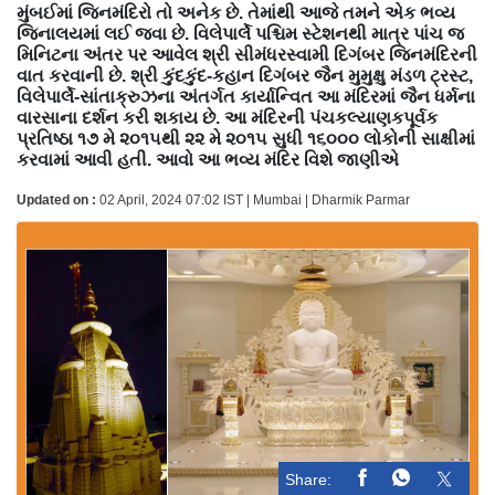
મુંબઈમાં જિનમંદિરો તો અનેક છે. તેમાંથી આજે તમને એક ભવ્ય
જિનાલયમાં લઈ જવા છે. વિલેપાર્લે પશ્ચિમ સ્ટેશનથી માત્ર પાંચ જ
મિનિટના અંતર પર આવેલ શ્રી સીમંધરસ્વામી દિગંબર જિનમંદિરની
વાત કરવાની છે. શ્રી કુંદકુંદ-કહાન દિગંબર જૈન મુમુક્ષુ મંડળ ટ્રસ્ટ,
વિલેપાર્લે-સાંતાક્રુઝના અંતર્ગત કાર્યાન્વિત આ મંદિરમાં જૈન ધર્મના
વારસાના દર્શન કરી શકાય છે. આ મંદિરની પંચકલ્યાણકપૂર્વક
પ્રતિષ્ઠા ૧૭ મે ૨૦૧૫થી ૨૨ મે ૨૦૧૫ સુધી ૧૬૦૦૦ લોકોની સાક્ષીમાં
કરવામાં આવી હતી. આવો આ ભવ્ય મંદિર વિશે જાણીએ
Updated on :
02 April, 2024 07:02 IST | Mumbai | Dharmik Parmar
Share: