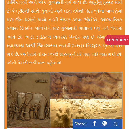
ધાર્મિક વર્ગો અને એક ગુજરાતી વર્ગ ચાલે છે. અહીંનું ટ્રસ્ટ માને
છે કે પ્રૌઢની સાથે યુવાનો અને પાંચ વર્ષથી પંદર વર્ષના બાળકોમાં
પણ જૈન ધર્મનો પાયો નાંખી તૈયાર કરવા જોઈએ. આધ્યાત્મિક
ક્લાસ ઉપરાંત બાળકોને માટે ગુજરાતી ભાષાના પણ વર્ગ લેવામાં
આવે છે. અહીં સાહિત્ય વિતરણ કેન્દ્ર પણ છે જેમાં કોઈપણ
OPEN APP
સ્વાધ્યાય અર્થી જિનશાસન સંબંધી શાસ્ત્ર નિ:શુલ્ક પ્રાપ્ત કરી
શકે છે. અને તમે વાંચન અર્થે શાસ્ત્રને ઘરે પણ લઈ જઇ શકો છો.
બોલો કેટલી રુડી વાત કહેવાય!
Share: