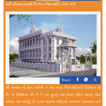
શ્રી સીમંધરસ્વામી દિગંબર જિનમંદિર, વિલે પાર્લે
Share:
સૌ પ્રથમ તો વાત કરીએ કે આ ભવ્ય જિનમંદિરની વિશેષતા શું
છે; તો વિશેષતા એ છે કે ૮૪ ફૂટનું આ ભવ્ય મંદિર માત્ર ચાર
કૉલમ પર બનેલું છે. ૮૦૦ વારના પ્લોટમાં લગભગ ૨૦૦૦૦ વર્ગ