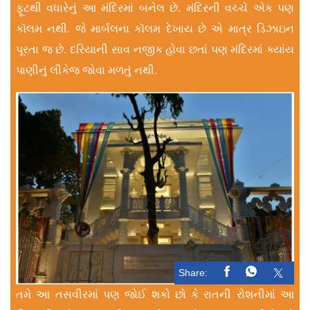
ફૂટથી વધારેનું આ મંદિરમાં બનેલ છે. મંદિરની વચ્ચે એક પણ
કૉલમ નથી. જે માર્બલના કૉલમ દેખાય છે એ માત્ર ડિઝાઇન
પૂરતા જ છે. દરિયાની સાવ નજીક હોવા છતાં પણ મંદિરમાં ક્યાંય
પાણીનું લીકેજ જોવા મળતું નથી.
Share:
તમે આ તસવીરમાં પણ જોઈ શકો છો કે રાતની રોશનીમાં આ