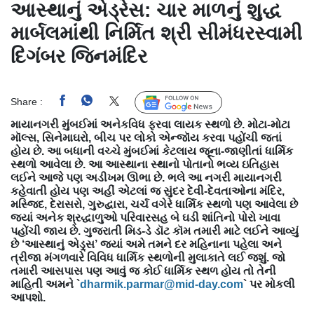
આસ્થાનું એડ્રેસ: ચાર માળનું શુદ્ધ
માર્બલમાંથી નિર્મિત શ્રી સીમંધરસ્વામી
દિગંબર જિનમંદિર
Share :
Follow Us
માયાનગરી મુંબઈમાં અનેકવિધ ફરવા લાયક સ્થળો છે. મોટા-મોટા
મૉલ્સ, સિનેમાઘરો, બીચ પર લોકો એન્જૉય કરવા પહોંચી જતાં
હોય છે. આ બધાની વચ્ચે મુંબઈમાં કેટલાય જૂના-જાણીતાં ધાર્મિક
સ્થળો આવેલા છે. આ આસ્થાના સ્થાનો પોતાનો ભવ્ય ઇતિહાસ
લઈને આજે પણ અડીખમ ઊભા છે. ભલે આ નગરી માયાનગરી
કહેવાતી હોય પણ અહીં એટલાં જ સુંદર દેવી-દેવતાઓના મંદિર,
મસ્જિદ, દેરાસરો, ગુરુદ્વારા, ચર્ચ વગેરે ધાર્મિક સ્થળો પણ આવેલા છે
જ્યાં અનેક શ્રદ્ધાળુઓ પરિવારસહ બે ઘડી શાંતિનો પોરો ખાવા
પહોંચી જાય છે. ગુજરાતી મિડ-ડે ડૉટ કૉમ તમારી માટે લઈને આવ્યું
છે ‘આસ્થાનું એડ્ર્સ’ જ્યાં અમે તમને દર મહિનાના પહેલા અને
ત્રીજા મંગળવારે વિવિધ ધાર્મિક સ્થળોની મુલાકાતે લઈ જશું. જો
તમારી આસપાસ પણ આવું જ કોઈ ધાર્મિક સ્થળ હોય તો તેની
માહિતી અમને `
dharmik.parmar@mid-day.com
` પર મોકલી
આપશો.