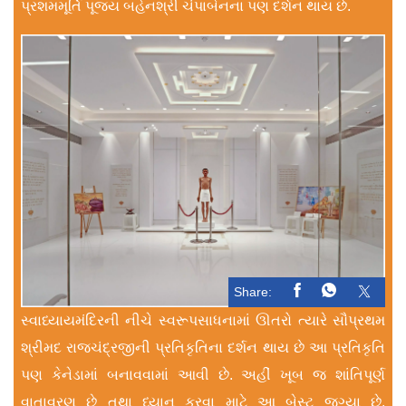
પ્રશમમૂર્તિ પૂજ્ય બહેનશ્રી ચંપાબેનના પણ દર્શન થાય છે.
Share:
સ્વાધ્યાયમંદિરની નીચે સ્વરૂપસાધનામાં ઊતરો ત્યારે સૌપ્રથમ
શ્રીમદ રાજચંદ્રજીની પ્રતિકૃતિના દર્શન થાય છે આ પ્રતિકૃતિ
પણ કેનેડામાં બનાવવામાં આવી છે. અહીં ખૂબ જ શાંતિપૂર્ણ
વાતાવરણ છે તથા ધ્યાન કરવા માટે આ બેસ્ટ જગ્યા છે.