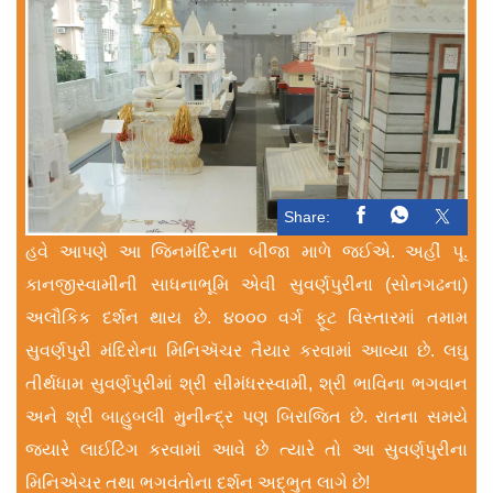
Share:
હવે આપણે આ જિનમંદિરના બીજા માળે જઈએ. અહીં પૂ.
કાનજીસ્વામીની સાધનાભૂમિ એવી સુવર્ણપુરીના (સોનગઢના)
અલૌકિક દર્શન થાય છે. ૪૦૦૦ વર્ગ ફૂટ વિસ્તારમાં તમામ
સુવર્ણપુરી મંદિરોના મિનિઍચર તૈયાર કરવામાં આવ્યા છે. લઘુ
તીર્થધામ સુવર્ણપુરીમાં શ્રી સીમંધરસ્વામી, શ્રી ભાવિના ભગવાન
અને શ્રી બાહુબલી મુનીન્દ્ર પણ બિરાજિત છે. રાતના સમયે
જ્યારે લાઈટિંગ કરવામાં આવે છે ત્યારે તો આ સુવર્ણપુરીના
મિનિએચર તથા ભગવંતોના દર્શન અદ્ભુત લાગે છે!