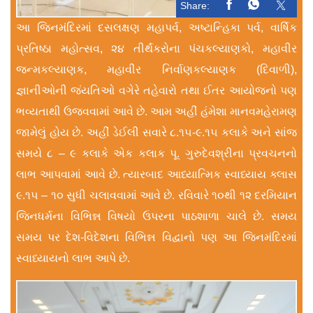
Share:
આ જિનમંદિરમાં દસલક્ષણ મહાપર્વ, અષ્ટાન્હિકા પર્વ, વાર્ષિક
પ્રતિષ્ઠા મહોત્સવ, ૨૪ તીર્થંકરોના પંચકલ્યાણકો, મહાવીર
જન્મકલ્યાણક, મહાવીર નિર્વાણકલ્યાણક (દિવાળી),
જ્ઞાનીઓની જંયતિઓ વગેરે તહેવારો તથા ઈતર આયોજનો પણ
ભવ્યતાથી ઉજવવામાં આવે છે. આમ અહીં હંમેશા માનવમહેરામણ
જામેલું હોય છે. અહીં ડેઈલી સવારે ૮.૧૫-૯.૧૫ કલાકે અને સાંજ
સમયે ૮ – ૯ કલાકે એક કલાક પૂ. ગુરુદેવશ્રીના પ્રવચનનો
લાભ આપવામાં આવે છે. ત્યારબાદ આધ્યાત્મિક સ્વાધ્યાય ક્લાસ
૯.૧૫ – ૧૦ સુધી ચલાવવામાં આવે છે. રવિવારે ૧૦થી ૧૨ દરમિયાન
જિનધર્મના વિભિન્ન વિષયો ઉપરના પાઠશાળા ચાલે છે. સમય
સમય પર દેશ-વિદેશના વિભિન્ન વિદ્વાનો પણ આ જિનમંદિરમાં
સ્વાધ્યાયનો લાભ આપે છે.