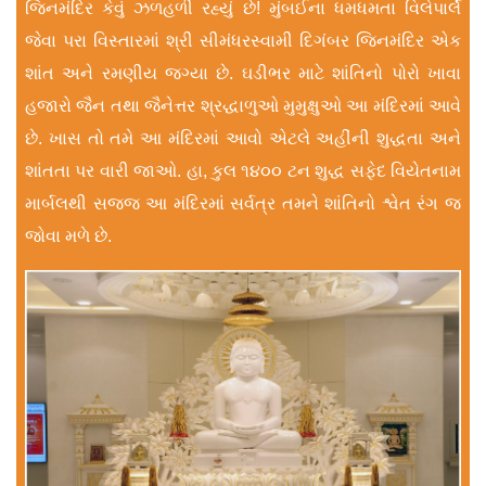
જિનમંદિર કેવું ઝળહળી રહ્યું છે! મુંબઈના ધમધમતા વિલેપાર્લે
જેવા પરા વિસ્તારમાં શ્રી સીમંધરસ્વામી દિગંબર જિનમંદિર એક
શાંત અને રમણીય જગ્યા છે. ઘડીભર માટે શાંતિનો પોરો ખાવા
હજારો જૈન તથા જૈનેત્તર શ્રદ્ધાળુઓ મુમુક્ષુઓ આ મંદિરમાં આવે
છે. ખાસ તો તમે આ મંદિરમાં આવો એટલે અહીંની શુદ્ધતા અને
શાંતતા પર વારી જાઓ. હા, કુલ ૧૪૦૦ ટન શુદ્ધ સફેદ વિયેતનામ
માર્બલથી સજ્જ આ મંદિરમાં સર્વત્ર તમને શાંતિનો શ્વેત રંગ જ
જોવા મળે છે.