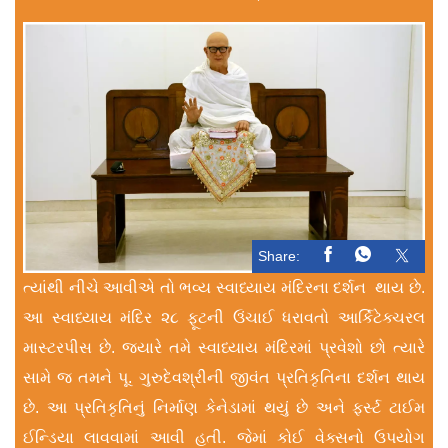
Share:
ત્યાંથી નીચે આવીએ તો ભવ્ય સ્વાધ્યાય મંદિરના દર્શન થાય છે.
આ સ્વાધ્યાય મંદિર ૨૮ ફૂટની ઉંચાઈ ધરાવતો આર્કિટેક્ચરલ
માસ્ટરપીસ છે. જ્યારે તમે સ્વાધ્યાય મંદિરમાં પ્રવેશો છો ત્યારે
સામે જ તમને પૂ. ગુરુદેવશ્રીની જીવંત પ્રતિકૃતિના દર્શન થાય
છે. આ પ્રતિકૃતિનું નિર્માણ કેનેડામાં થયું છે અને ફર્સ્ટ ટાઈમ
ઈન્ડિયા લાવવામાં આવી હતી. જેમાં કોઈ વેક્સનો ઉપયોગ