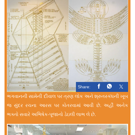
Share:
ભગવાનની સામેની દીવાલ પર ત્રણ લોક અને શ્રુતસ્કંધની ખૂબ
જ સુંદર રચના આરસ પર કોતરવામાં આવી છે. અહીં અનેક
ભક્તો સવારે અભિષેક-પૂજાનો ડેઇલી લાભ લે છે.