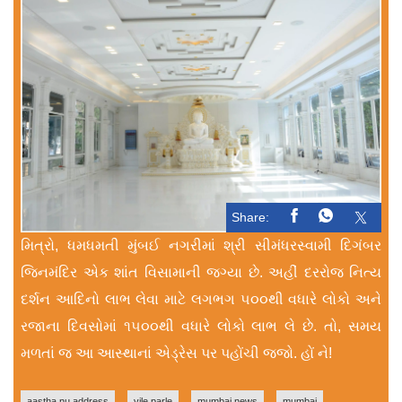
Share:
મિત્રો, ધમધમતી મુંબઈ નગરીમાં શ્રી સીમંધરસ્વામી દિગંબર
જિનમંદિર એક શાંત વિસામાની જગ્યા છે. અહીં દરરોજ નિત્ય
દર્શન આદિનો લાભ લેવા માટે લગભગ ૫૦૦થી વધારે લોકો અને
રજાના દિવસોમાં ૧૫૦૦થી વધારે લોકો લાભ લે છે. તો, સમય
મળતાં જ આ આસ્થાનાં એડ્રેસ પર પહોંચી જજો. હોં ને!
aastha nu address
vile parle
mumbai news
mumbai