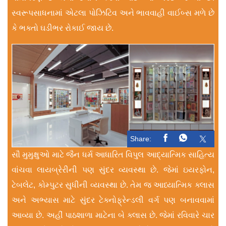
સ્વરૂપસાધનામાં એટલા પોઝિટિવ અને ભાવવાહી વાઈબ્સ મળે છે
કે ભક્તો ઘડીભર રોકાઈ જાય છે.
Share:
સૌ મુમુક્ષુઓ માટે જૈન ધર્મ આધારિત વિપુલ આદ્યાત્મિક સાહિત્ય
વાંચવા લાયબ્રેરીની પણ સુંદર વ્યવસ્થા છે. જેમાં ઇયરફોન,
ટેબલેટ, કોમ્પુટર સુધીની વ્યવસ્થા છે. તેમ જ આધ્યાત્મિક ક્લાસ
અને અભ્યાસ માટે સુંદર ટેક્નોફ્રેન્ડલી વર્ગ પણ બનાવવામાં
આવ્યા છે. અહીં પાઠશાળા માટેના બે ક્લાસ છે. જેમાં રવિવારે ચાર