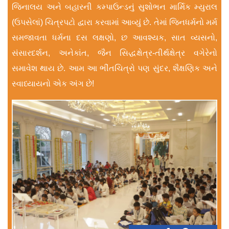
જિનાલય અને બહારની કમ્પાઉન્ડનું સુશોભન માર્મિક મ્યુરાલ
(ઉપસેલાં) ચિત્રપટો દ્વારા કરવામાં આવ્યું છે. તેમાં જિનધર્મનો મર્મ
સમજાવતા ધર્મના દસ લક્ષણો, છ આવશ્યક, સાત વ્યસનો,
સંસારદર્શન, અનેકાંત, જૈન સિદ્ધક્ષેત્ર-તીર્થક્ષેત્ર વગેરેનો
સમાવેશ થાય છે. આમ આ ભીંતચિત્રો પણ સુંદર, શૈક્ષણિક અને
સ્વાધ્યાયનો એક અંગ છે!