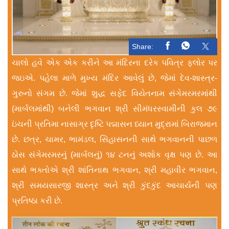
Share:
ચાલો હવે એક એક કરીને આ મંદિરના દરેક પવિત્ર ફ્લોર પર
જઇએ. પહેલા માળે મુખ્ય મંદિર આવેલું છે, જેમાં દેવ-શાસ્ત્ર-
ગુરુનો સંગમ છે. જેમાં શુદ્ધ સફેદ વિયેતનામ સંગેમરમરમાંથી
(માર્બલમાંથી) બનેલી ભગવાન શ્રી સીમંધરસ્વામીની કુલ ૭૯
ઇંચની પ્રતિમા નાસાગ્ર દૃષ્ટિ પદ્માસન ધ્યાન મુદ્રામાં બિરાજમાન
છે. છત્ર, ચામર, ભામંડલ, સિંહાસનની સાથે ભગવાનની પાછળ
ઠોસ સંગેમરમરનું (માર્બલનું) ૧૪ ટનનું અશોક વૃક્ષ પણ છે. આ
સાથે ભક્તોએ શ્રી શાંતિનાથ ભગવાન, શ્રી મહાવીર ભગવાન,
શ્રી સમયસારજી શાસ્ત્ર અને શ્રી કુંદકુંદ આચાર્યની પણ
પ્રતિષ્ઠા કરી છે.