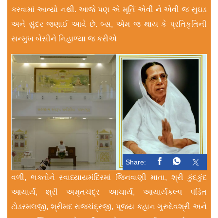
કરવામાં આવ્યો નથી. આજે પણ એ મૂર્તિ એવી ને એવી જ સુઘડ
અને સુંદર જણાઈ આવે છે. બ્સ, એમ જ થાય કે પ્રતિકૃતિની
સન્મુખ બેસીને નિહાળ્યા જ કરીએ
Share:
વળી, ભક્તોને સ્વાધ્યાયમંદિરમાં જિનવાણી માતા, શ્રી કુંદકુંદ
આચાર્ય, શ્રી અમૃતચંદ્ર આચાર્ય, આચાર્યકલ્પ પંડિત
ટોડરમલજી, શ્રીમદ રાજચંદ્રજી, પૂજ્ય કહાન ગુરુદેવશ્રી અને