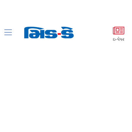
ઇ-પેપર