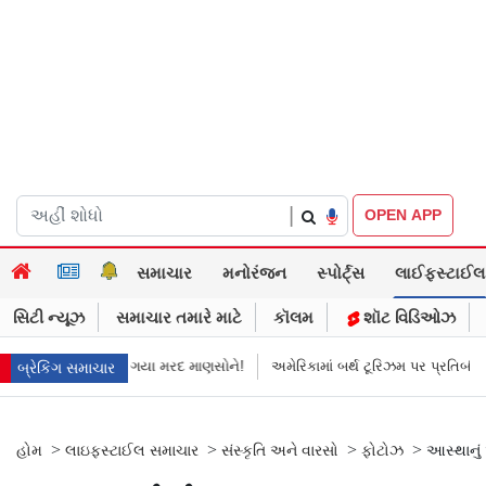
|
OPEN APP
સમાચાર
મનોરંજન
સ્પોર્ટ્સ
લાઈફસ્ટાઈલ
સિટી ન્યૂઝ
સમાચાર તમારે માટે
કૉલમ
શૉટ વિડિઓઝ
ો
માની ગયા મરદ માણસોને!
અમેરિકામાં બર્થ ટૂરિઝમ પર પ્રતિબંધ મૂક્યો ડોનલ્ડ
બ્રેકિંગ સમાચાર
>
>
>
>
હોમ
લાઇફસ્ટાઈલ સમાચાર
સંસ્કૃતિ અને વારસો
ફોટોઝ
આસ્થાનું 