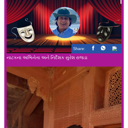
Share:
નાટકના અભિનેતા અને નિર્દેશક સુરેશ રાજડા