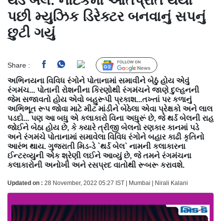
થર્ડ બેલ: નાટકમાં ઓતપ્રોત થયા
પછી મ્યુઝિક ડિરેક્ટર બનવાનું સપનું
છુટી ગયું
Share :
Follow Us
અભિનયના વિવિધ રંગોને પોતાનામાં સમાવીને બેઠું હોય એવું
રંગમંચ... પોતાની રોશનીના કિરણોથી રંગમંચને જાણે દુલ્હનની
જેમ સજાવતો હોય એવો બહુરૂપી પ્રકાશ...તખ્તાં પર કળાનું
અભિભૂત રૂપ જોવા માટે મીટ માંડીને બેઠેલા એવા પ્રેક્ષકો અને લાલ
પડદો... પણ આ બધુ એ કલાકારો વિના અધુરૂં છે, જે થર્ડ બેલની રાહ
જોઈને બેઠા હોય છે, કે ક્યારે ત્રીજી બેલનો રણકાર કાનમાં પડે
અને રંગમંચે પોતાનામાં સમાવેલા વિવિધ રંગોને બહાર કાઢી કૃતિનો
આરંભ થાય. ગુજરાતી મિડ-ડે `થર્ડ બેલ` નામની કલાકારના
ઈન્ટરવ્યુની એક શ્રેણી લઈને આવ્યું છે, જે તમને રંગમંચના
કલાકારોની અનોખી અને રસપ્રદ વાતોથી રૂબરૂ કરાવશે.
Updated on :
28 November, 2022 05:27 IST | Mumbai | Nirali Kalani