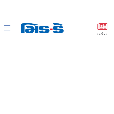
ઇ-પેપર