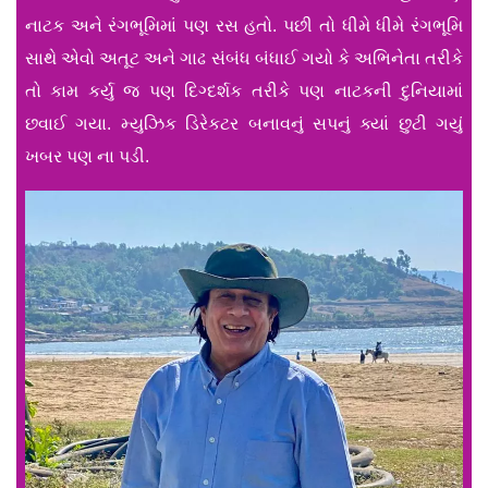
નાટક અને રંગભૂમિમાં પણ રસ હતો. પછી તો ધીમે ધીમે રંગભૂમિ
સાથે એવો અતૂટ અને ગાઢ સંબંધ બંધાઈ ગયો કે અભિનેતા તરીકે
તો કામ કર્યુ જ પણ દિગ્દર્શક તરીકે પણ નાટકની દુનિયામાં
છવાઈ ગયા. મ્યુઝિક ડિરેકટર બનાવનું સપનું ક્યાં છુટી ગયું
ખબર પણ ના પડી.