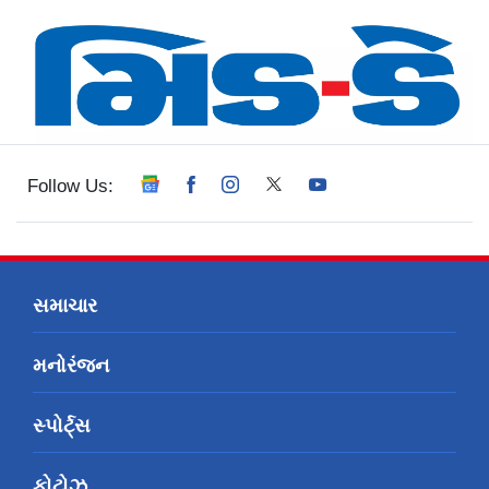
Follow Us:
સમાચાર
મનોરંજન
સ્પોર્ટ્સ
ફોટોઝ