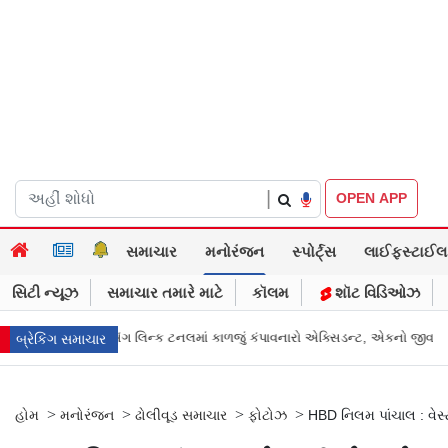
|
OPEN APP
સમાચાર
મનોરંજન
સ્પોર્ટ્સ
લાઈફસ્ટાઈલ
સિટી ન્યૂઝ
સમાચાર તમારે માટે
કૉલમ
શૉટ વિડિઓઝ
 કાળજું કંપાવનારો એક્સિડન્ટ, એકનો જીવ ગયો
Gujarat News: મોરબીમાં મેજિક! ક
બ્રેકિંગ સમાચાર
>
>
>
>
હોમ
મનોરંજન
ઢોલીવૂડ સમાચાર
ફોટોઝ
HBD નિલમ પાંચાલ : વેસ્ટ