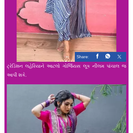
Share:
ટ્રેડિશન લહેરિયાને આટલો ગોર્જિયસ લૂક નીલમ પાંચાલ જ
આપી શકે.