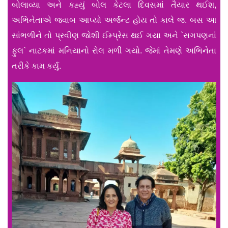
બોલાવ્યા અને કહ્યું બોલ કેટલા દિવસમાં તૈયાર થઈશ,
અભિનેતાએ જવાબ આપ્યો અર્જન્ટ હોય તો કાલે જ. બસ આ
સાંભળીને તો પ્રવીણ જોશી ઈમ્પ્રેસ થઈ ગયા અને `સગપણનાં
ફુલ` નાટકમાં મનિયાનો રોલ મળી ગયો. જેમાં તેમણે અભિનેતા
તરીકે કામ કર્યુ.