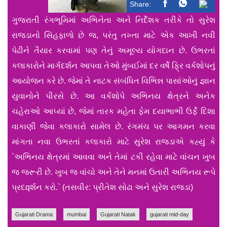
Share:
ગુજરાતી રંગભૂમિમાં અભિનેતા અને નિર્દેશક તરીકે તો સુરેશ
રાજડાનો સિંહફાળો છે જ, પરંતુ તખ્તા માટે એક આખી નવી
પેઢીને તૈયાર કરવામાં પણ તેનું અમૂલ્ય યોગદાન છે. ઉભરતાં
કલાકારોને માર્ગદર્શન આપવા તેઓ મુંબઈમાં દર વર્ષે ફ્રિ વર્કશોપનું
આયોજન કરે છે. જેમાં તે નાટક સંબંધિત વિભિન્ન પાસાંઓનું જ્ઞાન
યુવાનોને પીરસે છે. આ વર્કશોપે અભિનય ક્ષેત્રને અનેક
ચહેરાઓ આપ્યાં છે, જેમાં તારક મહેતા ફેમ દયાભાભી ઉર્ફે દિશા
વાકાણી જેવા કલાકારો સામેલ છે. રંગમંચ પર આગમન કરવા
માંગતા નવા ઉભરતાં કલાકારો માટે સુરેશ રાજડાએ કહ્યું કે
`અભિનય ક્ષેત્રમાં આવવા અને તેમાં ટકી રહેવા માટે વાંચન ખુબ
જ જરૂરી છે. ખુબ જ વાંચો અને તેને મનમાં ઉતારી અભિનય રૂપે
પ્રદqર્શન કરો.` (તસવીર: પ્રીતેશ સોઢા અને સુરેશ રાજડા)
Gujarati Drama
mumbai
Gujarati Natak
gujarati mid-day