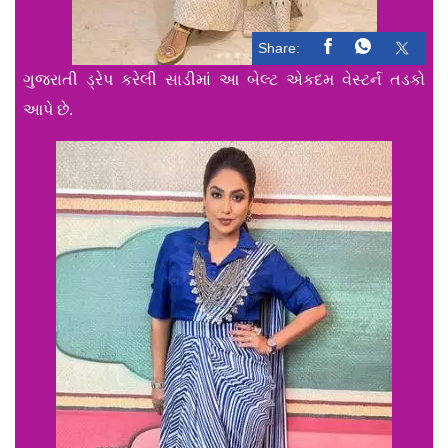
Share:
ગુજરાતી ડ્રેપ કરેલી સાડીમાં આ બેલ્ટ એકદમ વેસ્ટર્ન તડકો
આપે છે.