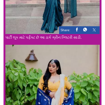
Share:
પાર્ટી લૂક માટે પર્ફેક્ટ છે આ ડાર્ક ગ્રીન ગ્લિટરી સાડી.