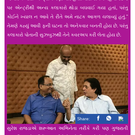
પર એન્ટ્રીથી અન્ય કલાકારો થોડા બઘવાઈ ગયા હતાં, પરંતુ
કોઈને ખ્યાલ ન આવે તે રીતે અમે નાટક આગળ ચલાવ્યું હતું."
તેમણે કહ્યું આવી ફની ઘટના તો અનેકવાર બનતી હોય છે. પરંતુ
કલાકારો પોતાની સુઝબુઝથી તેને કવરઅપ કરી લેતા હોય છે.
Share:
સુરેશ રાજડાએ શરૂઆત અભિનેતા તરીકે કરી પણ ગુજરાતી