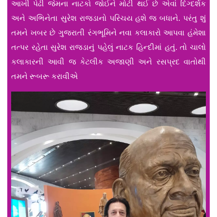
આખી પેઢી જેમના નાટકો જોઈને મોટી થઈ છે એવાં દિગ્દર્શક
અને અભિનેતા સુરેશ રાજડાનો પરિચય હશે જ બધાને. પરંતુ શું
તમને ખબર છે ગુજરાતી રંગભૂમિને નવા કલાકારો આપવા હંમેશા
તત્પર રહેતા સુરેશ રાજડાનું પહેલું નાટક હિન્દીમાં હતું. તો ચાલો
કલાકારની આવી જ કેટલીક અજાણી અને રસપ્રદ વાતોથી
તમને રૂબરૂ કરાવીએ