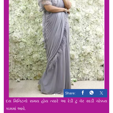
Share:
દસ મિનિટનો સમય હોય ત્યારે આ રેડી ટુ વૅર સાડી ચોક્કસ
કામમાં આવે.