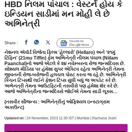
HBD નિલમ પાંચાલ : વેસ્ટર્ન હોય કે
ઇન્ડિયન સાડીમાં મન મોહી લે છે
અભિનેત્રી
Share :
Follow Us
નેશનલ ઍવૉર્ડ વિજેતા ફિલ્મ ‘હેલ્લારો’ (Hellaro) અને ‘૨૧મું
ટિફિન’ (21mu Tiffin) ફેમ અભિનેત્રી નીલમ પંચાલ (Niilam
Paanchal)નો આજે એટલે કે ૨૪ નવેમ્બરના રોજ જન્મદિવસ છે.
સોશ્યલ મીડિયા પર હંમેશા સુપર એક્ટિવ રહેતા અભિનેત્રી તેમના
જીવનની રોજ-બરોજની હલચલ પોસ્ટ કરતા જ રહે છે. અભિનેત્રી
કિચન ટિપ્સથી લઈને ફેશન ટિપ્સ સુધી બધું જ અપડેટ કરે છે.
અભેનત્રી તેમના આઉટફિટની તસવીરો પણ હંમેશા શૅર કરે છે.
આજે અભિનેત્રીના જન્મદિવસે જોઈએ તેમના સાડી લૂક્સ…
(તસવીર સૌજન્ય : અભિનેત્રીનું ઓફિશ્યલ ઇન્સ્ટાગ્રામ
અકાઉન્ટ)
Updated on :
24 November, 2023 11:30 IST | Mumbai | Rachana Joshi