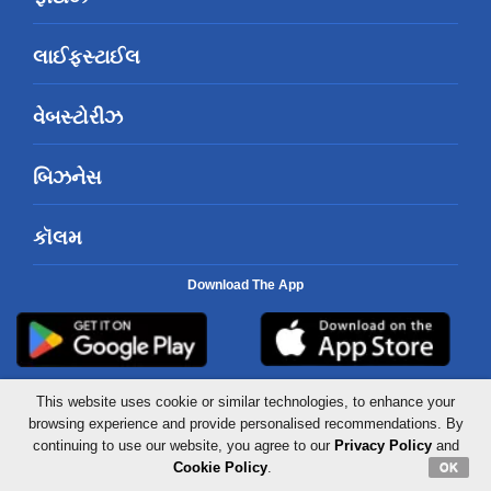
લાઈફસ્ટાઈલ
વેબસ્ટોરીઝ
બિઝનેસ
કૉલમ
Download The App
This website uses cookie or similar technologies, to enhance your
browsing experience and provide personalised recommendations. By
Mid-Day
Mid-Day Hindi
continuing to use our website, you agree to our
Privacy Policy
and
Cookie Policy
.
OK