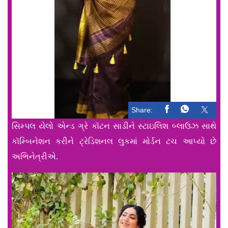
Share:
સિમ્પલ યેલો એન્ડ ગ્રે કૉટન સાડીને સ્ટાઇલિશ બ્લાઉઝ સાથે
કૉમ્બિનેશન કરીને ટ્રેડિશનલ લુકમાં મોર્ડન ટચ આપ્યો છે
અભિનેત્રીએ.