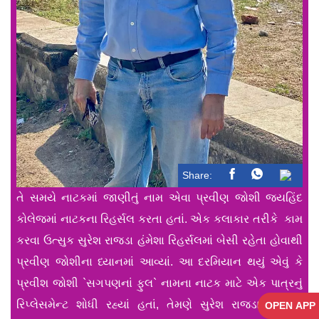
Share:
તે સમયે નાટકમાં જાણીતું નામ એવા પ્રવીણ જોશી જયહિંદ
કોલેજમાં નાટકના રિહર્સલ કરતા હતાં. એક કલાકાર તરીકે કામ
કરવા ઉત્સુક સુરેશ રાજડા હંમેશા રિહર્સલમાં બેસી રહેતા હોવાથી
પ્રવીણ જોશીના ધ્યાનમાં આવ્યાં. આ દરમિયાન થયું એવું કે
પ્રવીશ જોશી `સગપણનાં ફુલ` નામના નાટક માટે એક પાત્રનું
રિપ્લેસમેન્ટ શોધી રહ્યાં હતાં, તેમણે સુરેશ રાજડાને મળવા
OPEN APP