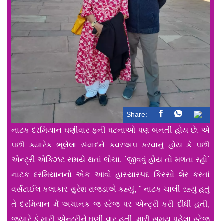
Share:
નાટક દરમિયાન ઘણીવાર ફની ઘટનાઓ પણ બનતી હોય છે. એ
પછી ક્યારેક ભૂલેલા સંવાદને કવરઅપ કરવાનું હોય કે પછી
એન્ટ્રી એક્ઝિટ સમયે થતાં લોચા. `જીવવું હોય તો મળતા રહો`
નાટક દરમિયાનનો એક આવો હાસ્યાસ્પદ કિસ્સો શેર કરતાં
વર્સટાઈલ કલાકાર સુરેશ રાજડાએ કહ્યું, " નાટક ચાલી રહ્યું હતું
તે દરમિયાન મેં અચાનક જ સ્ટેજ પર એન્ટ્રી કરી દીધી હતી,
જ્યારે કે મારી એન્ટ્રીને ઘણી વાર હતી. મારી સમય પહેલા સ્ટેજ