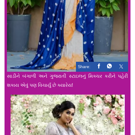
Share:
સાડીને બંગાળી અને ગુજરાતી સ્ટાઇલનું મિક્ચર કરીને પહેરી
શકાય એવું પણ વિચાર્યું છે ક્યારેય!