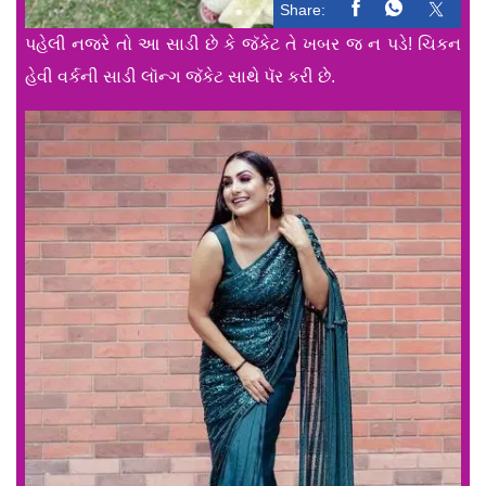
Share:
પહેલી નજરે તો આ સાડી છે કે જૅકેટ તે ખબર જ ન પડે! ચિકન
હેવી વર્કની સાડી લૉન્ગ જૅકેટ સાથે પૅર કરી છે.