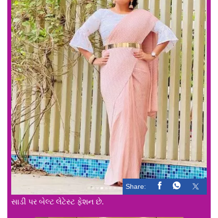
Share:
સાડી પર બેલ્ટ લેટેસ્ટ ફેશન છે.