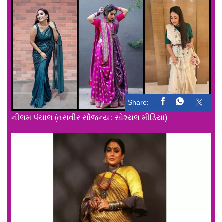
Share:
નીલમ પંચાલ (તસવીર સૌજન્ય : સોશ્યલ મીડિયા)