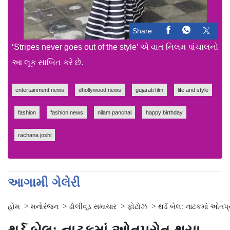
Share:
‘Stripes never goes out of the style’ એ વાત નિલમ પાંચાલનો
આ લૂક સાબિત કરે છે.
entertainment news
dhollywood news
gujarati film
life and style
fashion
fashion news
nilam panchal
happy birthday
rachana joshi
આગામી ગેલેરી
>
>
>
>
હોમ
મનોરંજન
ઢોલીવૂડ સમાચાર
ફોટોઝ
થર્ડ બેલ: નાટકમાં ઓતપ્ર