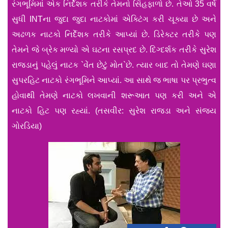
રંગભૂમિમાં એક નિર્દેશક તરીકે તેમનો સિંહફાળો છે. તેઓ 35 વર્ષ
સુધી INTના જુદા જુદા નાટકોમાં એક્ટિંગ કરી ચૂક્યા છે અને
અઢળક નાટકો નિર્દેશક તરીકે આપ્યાં છે. ડિરેક્ટર તરીકે પણ
તેમને જે બ્રેક મળ્યો એ ઘટના રસપ્રદ છે. દિગ્દર્શક તરીકે સુરેશ
રાજડાનું પહેલું નાટક `વેંત છેટું મોત`છે. ત્યાર બાદ તો તેમણે ઘણા
સુપરહિટ નાટકો રંગભૂમિને આપ્યાં. આ સાથે જ ભાષા પર પ્રભુત્વ
હોવાથી તેમણે નાટકો લખવાની શરૂઆત પણ કરી અને એ
નાટકો હિટ પણ રહ્યાં. (તસવીર: સુરેશ રાજડા અને સંજય
ગોરડિયા)