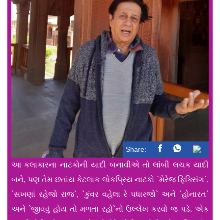
Share:
આ કલાકારના નાટકોની યાદી બનાવીએ તો લાંબી લચક યાદી
બને, પણ તેમ છતાંય કેટલાક લોકપ્રિય નાટકો `મેરેજ ફિક્સિંગ`,
`સખણાં રહેજો રાજ`, `કુંવર વહેલા રે પધારજો` અને `હોનારત`
અને `જીવવું હોય તો મળતા રહો`નો ઉલ્લેખ કરવો જ પડે. એક