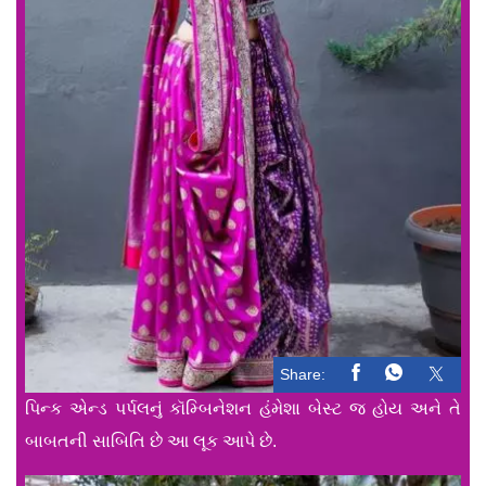
Share:
પિન્ક એન્ડ પર્પલનું કૉમ્બિનેશન હંમેશા બેસ્ટ જ હોય અને તે
બાબતની સાબિતિ છે આ લૂક આપે છે.