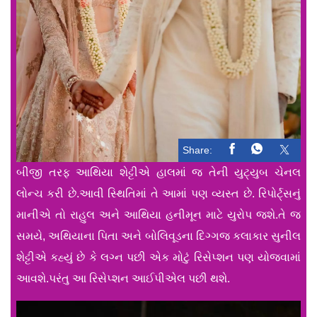
Share:
બીજી તરફ આથિયા શેટ્ટીએ હાલમાં જ તેની યુટ્યુબ ચેનલ
લોન્ચ કરી છે.આવી સ્થિતિમાં તે આમાં પણ વ્યસ્ત છે. રિપોર્ટ્સનું
માનીએ તો રાહુલ અને આથિયા હનીમૂન માટે યુરોપ જશે.તે જ
સમયે, અથિયાના પિતા અને બોલિવૂડના દિગ્ગજ કલાકાર સુનીલ
શેટ્ટીએ કહ્યું છે કે લગ્ન પછી એક મોટું રિસેપ્શન પણ યોજવામાં
આવશે.પરંતુ આ રિસેપ્શન આઈપીએલ પછી થશે.