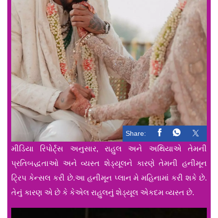
Share:
મીડિયા રિપોર્ટ્સ અનુસાર, રાહુલ અને અથિયાએ તેમની
પ્રતિબદ્ધતાઓ અને વ્યસ્ત શેડ્યૂલને કારણે તેમની હનીમૂન
ટ્રિપ કેન્સલ કરી છે.આ હનીમૂન પ્લાન મે મહિનામાં કરી શકે છે.
તેનું કારણ એ છે કે કેએલ રાહુલનું શેડ્યૂલ એકદમ વ્યસ્ત છે.