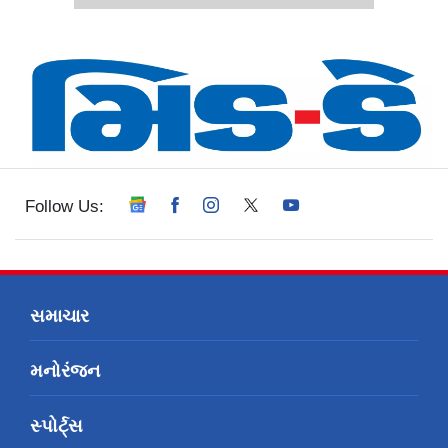
Follow Us:
સમાચાર
મનોરંજન
સ્પોર્ટ્સ