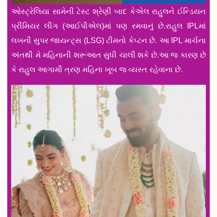
ઓસ્ટ્રેલિયા સામેની ટેસ્ટ શ્રેણી બાદ કેએલ રાહુલને ઈન્ડિયન
પ્રીમિયર લીગ (આઈપીએલ)માં પણ રમવાનું છે.રાહુલ IPLમાં
લખનૌ સુપર જાયન્ટ્સ (LSG) ટીમનો કેપ્ટન છે. આ IPL માર્ચના
અંતથી મે મહિનાની શરૂઆત સુધી ચાલી શકે છે.આ જ કારણ છે
કે રાહુલ આગામી ત્રણ મહિના ખૂબ જ વ્યસ્ત રહેવાના છે.