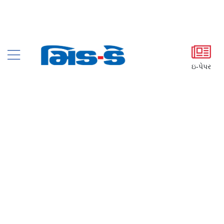
ઇ-પેપર