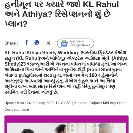
હનીમૂન પર ક્યારે જશે KL Rahul
અને Athiya? રિસેપ્શનનો શું છે
પ્લાન?
Share :
Follow Us
KL Rahul Athiya Shetty Wedding: ભારતીય ક્રિકેટર કેએલ
રાહુલ (KL Rahul)અને બોલિવૂડ એક્ટ્રેસ આથિયા શેટ્ટી (Athiya
Shetty)23 જાન્યુઆરીએ લગ્નના બંધનમાં બંધાયા હતા.આ લગ્ન
અથિયાના પિતા અને અભિનેતા સુનીલ શેટ્ટી (Sunil Shetty)ના
ખંડાલા ફાર્મહાઉસમાં થયા હતા, જેમાં લગભગ 100 મહેમાનોને
આમંત્રણ આપવામાં આવ્યું હતું. કેએલ રાહુલ અને આથિયા
શેટ્ટીના લગ્ન બાદ માત્ર રિસેપ્શન જ નહીં પરંતુ હનીમૂન પણ
સ્થગિત કરી દેવામાં આવ્યું છે.
Updated on :
24 January, 2023 12:40 IST | Mumbai | Gujarati Mid-day Online
Correspondent