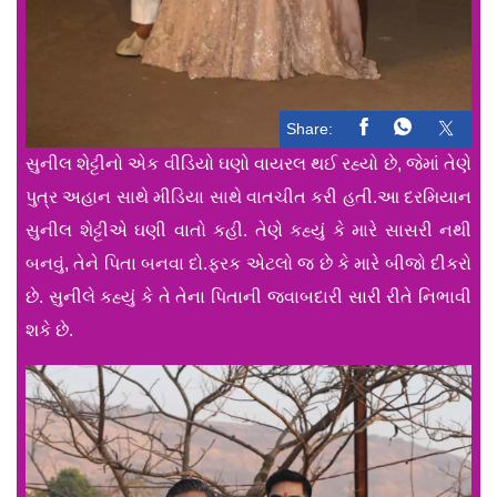
Share:
સુનીલ શેટ્ટીનો એક વીડિયો ઘણો વાયરલ થઈ રહ્યો છે, જેમાં તેણે
પુત્ર અહાન સાથે મીડિયા સાથે વાતચીત કરી હતી.આ દરમિયાન
સુનીલ શેટ્ટીએ ઘણી વાતો કહી. તેણે કહ્યું કે મારે સાસરી નથી
બનવું, તેને પિતા બનવા દો.ફરક એટલો જ છે કે મારે બીજો દીકરો
છે. સુનીલે કહ્યું કે તે તેના પિતાની જવાબદારી સારી રીતે નિભાવી
શકે છે.