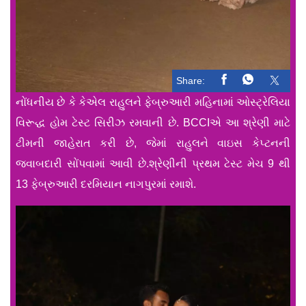
Share:
નોંધનીય છે કે કેએલ રાહુલને ફેબ્રુઆરી મહિનામાં ઓસ્ટ્રેલિયા
વિરૂદ્ધ હોમ ટેસ્ટ સિરીઝ રમવાની છે. BCCIએ આ શ્રેણી માટે
ટીમની જાહેરાત કરી છે, જેમાં રાહુલને વાઇસ કેપ્ટનની
જવાબદારી સોંપવામાં આવી છે.શ્રેણીની પ્રથમ ટેસ્ટ મેચ 9 થી
13 ફેબ્રુઆરી દરમિયાન નાગપુરમાં રમાશે.