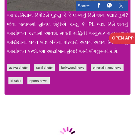
Share:
આ દરમિયાન રિપોર્ટસે પૂછ્યુ કે કે લગ્નનું રિસેપ્શન ક્યારે હશે?
જેવા જવાબમાં સુનિલ શેટ્ટીએ કહ્યું કે IPL બાદ રિસેપ્શનનું
આયોજન કરવામાં આવશે. મળતી માહિતી અનુસાર રાહુલ અને
OPEN APP
અથિયાના લગ્ન બાદ બંનેના પરિવારો અલગ અલગ રિસેપ્શનનું
આયોજન કરશે. આ આયોજન મુંબઈ અને બેંગલુરૂમાં થશે.
athiya shetty
sunil shetty
bollywood news
entertainment news
kl rahul
sports news