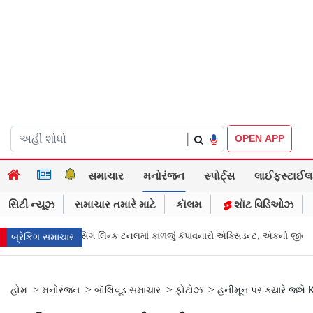
|
OPEN APP
સમાચાર
મનોરંજન
સ્પોર્ટ્સ
લાઈફસ્ટાઈલ
સિટી ન્યૂઝ
સમાચાર તમારે માટે
કૉલમ
શૉટ વિડિઓઝ
 લિન્ક ટનલમાં કાળજું કંપાવનારો એક્સિડન્ટ, એકનો જીવ ગયો
Gujarat News: મો
બ્રેકિંગ સમાચાર
>
>
>
>
હોમ
મનોરંજન
બૉલિવૂડ સમાચાર
ફોટોઝ
હનીમૂન પર ક્યારે જશે K