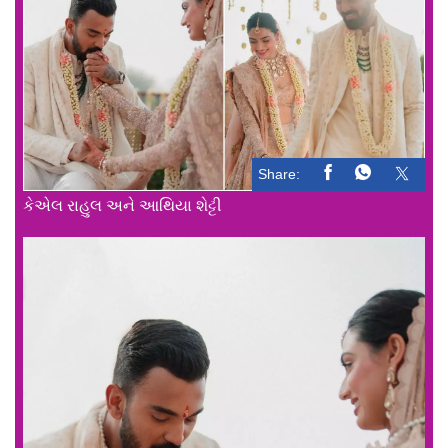
Share:
કેએલ રાહુલ અને આથિયા શેટ્ટી