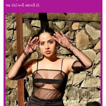
આ કોઈકની મશ્કરી છે.