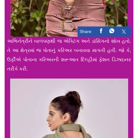
Share:
અભિનેત્રીને બાળપણથી જ એક્ટિંગ અને ડાંસિંગનો શોખ હતો.
તે આ ક્ષેત્રમાં જ પોતાનું કરિઅર બનાવવા માગતી હતી. જો કે,
ઉર્ફીએ પોતાના કરિઅરની શરૂઆત દિલ્હીમાં ફેશન ડિઝાઇનર
તરીકે કરી.