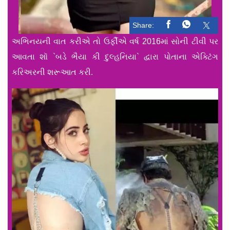
Share:
અભિનયની વાત કરીએ તો ઉર્ફીએ વર્ષ 2016માં સોની ટીવી પર
આવતા શૉ `બડે ભૈયા કી દુલ્હનિયા` દ્વારા પોતાના એક્ટિંગ
કરિઅરની શરૂઆત કરી.