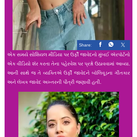
Share:
એક સમયે સોશિયલ મીડિયા પર ઉર્ફી જાવેદનો મુંબઈ ઍરપૉર્ટનો
એક વીડિયો શૅર કરતા તેના પહેરવેશ પર પ્રશ્નો ઉઠાવવામાં આવ્યા.
આની સાથે જ તે વ્યક્તિએ ઉર્ફી જાવેદને બૉલિવૂડના ગીતકાર
અને લેખક જાવેદ અખ્તરની પૌત્રી જણાવી હતી.