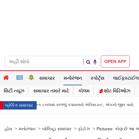
|
OPEN APP
સમાચાર
મનોરંજન
સ્પોર્ટ્સ
લાઈફસ્ટાઈલ
સિટી ન્યૂઝ
સમાચાર તમારે માટે
કૉલમ
શૉટ વિડિઓઝ
ંપાવનારો એક્સિડન્ટ, એકનો જીવ ગયો
Gujarat News: મોરબીમાં મેજિક! કૂવાનું પાણ
બ્રેકિંગ સમાચાર
>
>
>
>
હોમ
મનોરંજન
બૉલિવૂડ સમાચાર
ફોટોઝ
Pictures: કોણ છે આ અભિન