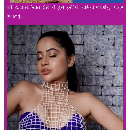
વર્ષ 2018માં `સાત ફેરો કી હેરા ફેરી`માં કામિની જોશીનું પાત્ર
ભજવ્યું.