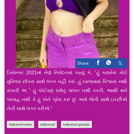
Share:
ડિસેમ્બર 2021માં તેણે નિવેદનમાં કહ્યું કે, "હું ક્યારેય કોઈ
મુસ્લિમ છોકરા સાથે લગ્ન નહીં કરું. હું ઇસ્લામમાં વિશ્વાસ નથી
રાખતી અે હું કોઈપણ ધર્મનું પાલન નથી કરતી, આથી મને
પરવાહ નથી કે હું કોને પ્રેમ કરું છું. અમે જેની સાથે ઇચ્છીએ
તેની સાથે લગ્ન કરીએ."
bollywood news
bollywood
bollywood gossips