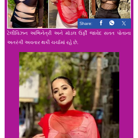
Share:
ટેલીવિઝન અભિનેત્રી અને મૉડલ ઉર્ફી જાવેદ સતત પોતાના
અતરંગી અવતાર થકી ચર્ચામાં રહે છે.