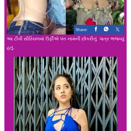
Share:
આ ટીવી સીરિયલમાં ઉર્ફીએ પંત નામની છોકરીનું પાત્ર ભજવ્યું
હતું.