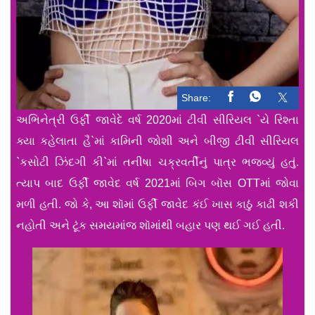
Share:
અભિનેત્રી ઉર્ફી જાવેદે વર્ષ 2020માં ટીવી સીરિયલ `યે રિશ્તા
ક્યા કહેલાતા હૈ`માં કામિની જોશી અને બીજી ટીવી સીરિયલ
`કસોટી ઝિંદગી કી`માં તનીષા ચક્રવર્તીનું પાત્ર ભજવ્યું હતું.
ત્યાપ બાદ ઉર્ફી જાવેદ વર્ષ 2021માં બિગ બૉસ OTTમાં જોવા
મળી હતી. જો કે, આ શૉમાં ઉર્ફી જાવેદ કંઈ ખાસ કાઠું કાઢી શકી
નહોતી અને ટૂંક સમયમાંજ શૉમાંથી બહાર પણ થઈ ગઈ હતી.