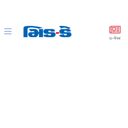
ઇ-પેપર