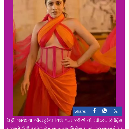
Share:
ઉર્ફી જાવેદના બૉયફ્રેન્ડ વિશે વાત કરીએ તો મીડિયા રિપૉર્ટ્સ
પ્રમાણે ઉર્ફી જાવેદ પોતાના સહઅભિનેતા પારસ કલનાવતને ડેટ