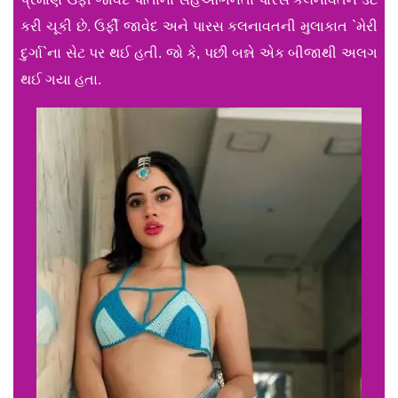
કરી ચૂકી છે. ઉર્ફી જાવેદ અને પારસ કલનાવતની મુલાકાત `મેરી
દુર્ગા`ના સેટ પર થઈ હતી. જો કે, પછી બન્ને એક બીજાથી અલગ
થઈ ગયા હતા.