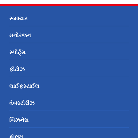
સમાચાર
મનોરંજન
સ્પોર્ટ્સ
ફોટોઝ
લાઈફસ્ટાઈલ
વેબસ્ટોરીઝ
બિઝનેસ
કૉલમ