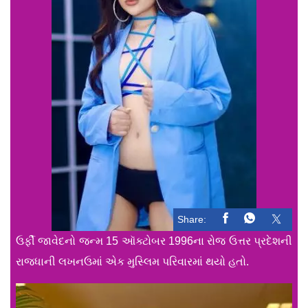
Share:
ઉર્ફી જાવેદનો જન્મ 15 ઑક્ટોબર 1996ના રોજ ઉત્તર પ્રદેશની
રાજધાની લખનઉમાં એક મુસ્લિમ પરિવારમાં થયો હતો.