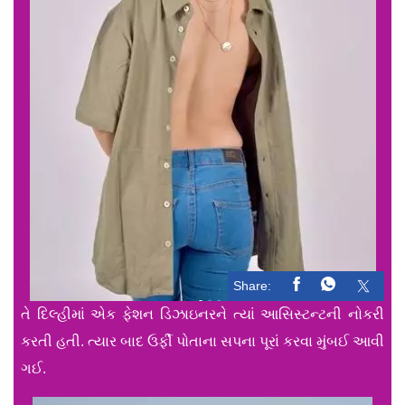
Share:
તે દિલ્હીમાં એક ફેશન ડિઝાઇનરને ત્યાં આસિસ્ટન્ટની નોકરી
કરતી હતી. ત્યાર બાદ ઉર્ફી પોતાના સપના પૂરાં કરવા મુંબઈ આવી
ગઈ.