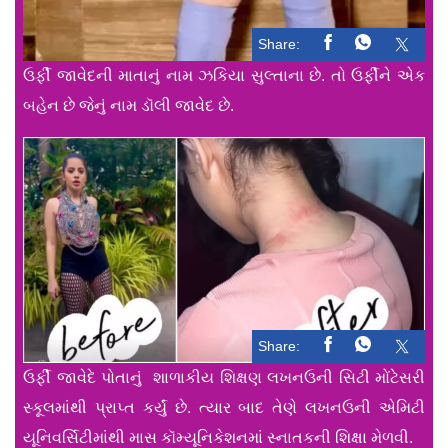
Share:
ઉર્ફી જાવેદની માતાનું નામ ઝકિયા સુલ્તાના છે. તો ઉર્ફીને એક
બહેન છે જેનું નામ ડૉલી જાવેદ છે.
Share:
ઉર્ફી જાવેદે પોતાનું શાળાકીય શિક્ષણ લખનઉની સિટી મોંટેસરી
સ્કૂલમાંથી પ્રાપ્ત કર્યું છે. ત્યાર બાદ તેણે લખનઉની એમિટી
યૂનિવર્સિટીમાંથી માસ કૉમ્યૂનિકેશનમાં સ્નાતકની શિક્ષા મેળવી.