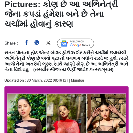
Pictures: કોણ છે આ અભિનેત્રી
જેના કપડાં હંમેશા બને છે તેના
ચર્ચામાં હોવાનું કારણ
Share :
Follow Us
સતત પોતાના હોટ એન્ડ બૉલ્ડ ફોટોઝ શૅર કરીને ચર્ચામાં છવાયેલી
અભિનેત્રી કોણ છે અવો પ્રશ્ન તો લગભગ બધાંને થયો જ હશે, ત્યારે
આજે તેના અતરંગી લૂક્સ સાથે જાણો કોણ છે આ અભિનેત્રી અને
તેના વિશે વધુ... (તસવીર સૌજન્ય ઉર્ફી જાવેદ ઇન્સ્ટાગ્રામ)
Updated on :
30 March, 2022 08:46 IST | Mumbai