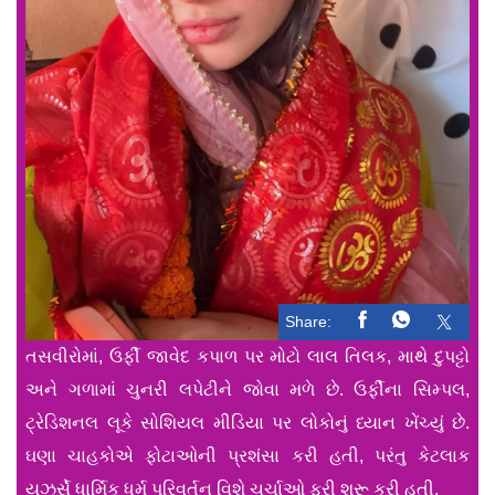
Share:
તસવીરોમાં, ઉર્ફી જાવેદ કપાળ પર મોટો લાલ તિલક, માથે દુપટ્ટો
અને ગળામાં ચુનરી લપેટીને જોવા મળે છે. ઉર્ફીના સિમ્પલ,
ટ્રેડિશનલ લૂકે સોશિયલ મીડિયા પર લોકોનું ધ્યાન ખેંચ્યું છે.
ઘણા ચાહકોએ ફોટાઓની પ્રશંસા કરી હતી, પરંતુ કેટલાક
યુઝર્સે ધાર્મિક ધર્મ પરિવર્તન વિશે ચર્ચાઓ ફરી શરૂ કરી હતી.