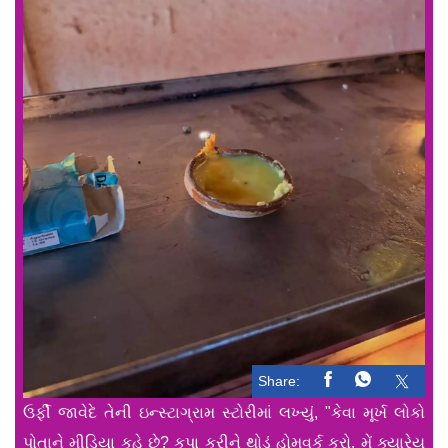
Share:
ઉર્ફી જાવેદે તેની ઇન્સ્ટાગ્રામ સ્ટોરીમાં લખ્યું, "કેવા મૂર્ખ લોકો
પોતાને મીડિયા કહે છે? કૃપા કરીને થોડું હોમવર્ક કરો. મેં ક્યારેય