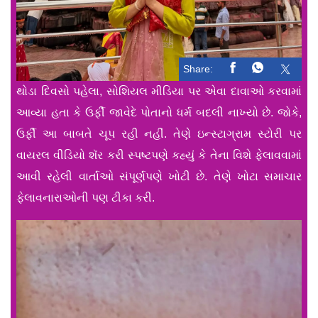
Share:
થોડા દિવસો પહેલા, સોશિયલ મીડિયા પર એવા દાવાઓ કરવામાં
આવ્યા હતા કે ઉર્ફી જાવેદે પોતાનો ધર્મ બદલી નાખ્યો છે. જોકે,
ઉર્ફી આ બાબતે ચૂપ રહી નહીં. તેણે ઇન્સ્ટાગ્રામ સ્ટોરી પર
વાયરલ વીડિયો શૅર કરી સ્પષ્ટપણે કહ્યું કે તેના વિશે ફેલાવવામાં
આવી રહેલી વાર્તાઓ સંપૂર્ણપણે ખોટી છે. તેણે ખોટા સમાચાર
ફેલાવનારાઓની પણ ટીકા કરી.