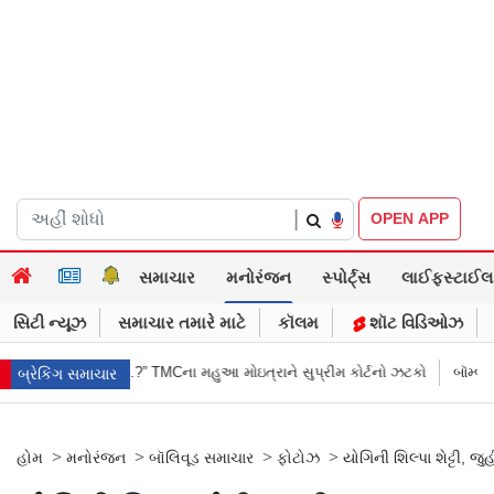
|
OPEN APP
સમાચાર
મનોરંજન
સ્પોર્ટ્સ
લાઈફસ્ટાઈલ
સિટી ન્યૂઝ
સમાચાર તમારે માટે
કૉલમ
શૉટ વિડિઓઝ
Cના મહુઆ મોઇત્રાને સુપ્રીમ કોર્ટનો ઝટકો
બૉમ્બની ધમકી બાદ મુંબઈમાં હાઈ ઍલ
બ્રેકિંગ સમાચાર
>
>
>
>
હોમ
મનોરંજન
બૉલિવૂડ સમાચાર
ફોટોઝ
યોગિની શિલ્પા શેટ્ટી, જ