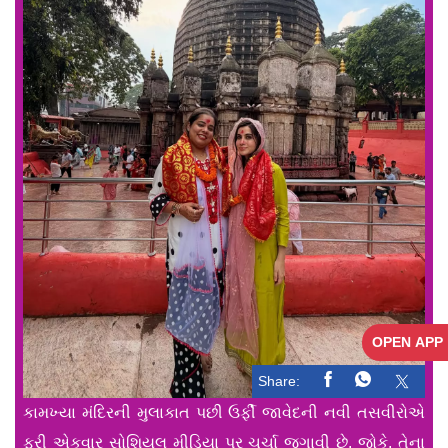
OPEN APP
Share:
કામખ્યા મંદિરની મુલાકાત પછી ઉર્ફી જાવેદની નવી તસવીરોએ
ફરી એકવાર સોશિયલ મીડિયા પર ચર્ચા જગાવી છે. જોકે, તેના