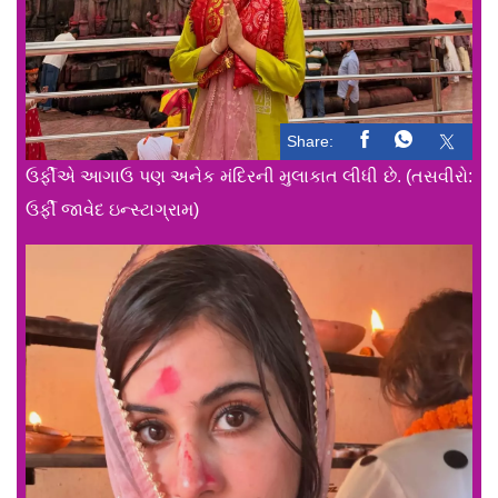
Share:
ઉર્ફીએ આગાઉ પણ અનેક મંદિરની મુલાકાત લીધી છે. (તસવીરો:
ઉર્ફી જાવેદ ઇન્સ્ટાગ્રામ)