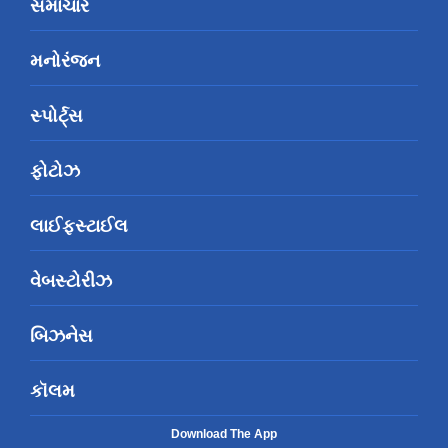
સમાચાર
મનોરંજન
સ્પોર્ટ્સ
ફોટોઝ
લાઈફસ્ટાઈલ
વેબસ્ટોરીઝ
બિઝનેસ
કૉલમ
Download The App