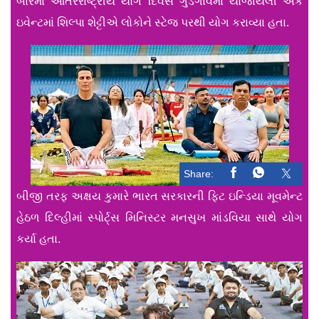
બારમા આંતરરાષ્ટ્રીય યોગ દિવસે ગુડગાંવમાં યોજાયેલી એક
ઇવેન્ટમાં શિલ્પા શેટ્ટીએ લોકોને સ્ટેજ પરથી યોગ કરાવ્યા હતા.
Share:
બીજી તરફ અક્ષય કુમારે ભારત સરકારની ફિટ ઇન્ડિયા મૂવમેન્ટ
હેઠળ દિલ્હીમાં સ્પોર્ટ્‌સ મિનિસ્ટર મનસુખ માંડવિયા સાથે યોગ
કર્યા હતા.