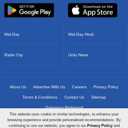
Mid-Day
Mid-Day Hindi
Radio City
Urdu News
About Us
Advertise With Us
Careers
Privacy Policy
Terms & Conditions
Contact Us
Sitemap
Grievance Redressal
This website uses cookie or similar technologies, to enhance your
browsing experience and provide personalised recommendations. By
continuing to use our website, you agree to our
Privacy Policy
and
Copyright © 2026 Mid-Day Infomedia Ltd. All Rights Reserved.