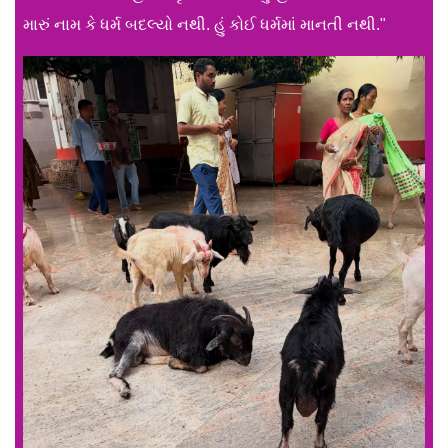
મારું નામ કે ધર્મ બદલ્યો નથી. હું કોઈ ધર્મમાં માનતી નથી."