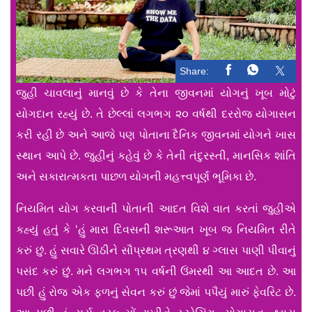
Share:
જુહી ચાવલાનું માનવું છે કે તેના જીવનમાં યોગનું ખૂબ મોટું
યોગદાન રહ્યું છે. તે છેલ્લાં લગભગ ૨૦ વર્ષથી દરરોજ યોગાસન
કરી રહી છે અને આજે પણ પોતાના દૈનિક જીવનમાં યોગને ખાસ
સ્થાન આપે છે. જુહીનું કહેવું છે કે તેની તંદુરસ્તી, માનસિક શાંતિ
અને સકારાત્મકતા પાછળ યોગની મહત્ત્વપૂર્ણ ભૂમિકા છે.
નિયમિત યોગ કરવાની પોતાની આદત વિશે વાત કરતાં જુહીએ
કહ્યું હતું કે ‘હું મારા દિવસની શરૂઆત ખૂબ જ નિયમિત રીતે
કરું છું. હું સવારે ઊઠીને સૌપ્રથમ ત્રણથી ૪ ગ્લાસ પાણી પીવાનું
પસંદ કરું છું. મને લગભગ ૧૫ વર્ષની ઉંમરથી આ આદત છે. આ
પછી હું રોજ એક ફળનું સેવન કરું છું જેમાં પપૈયું મારું ફેવરિટ છે.