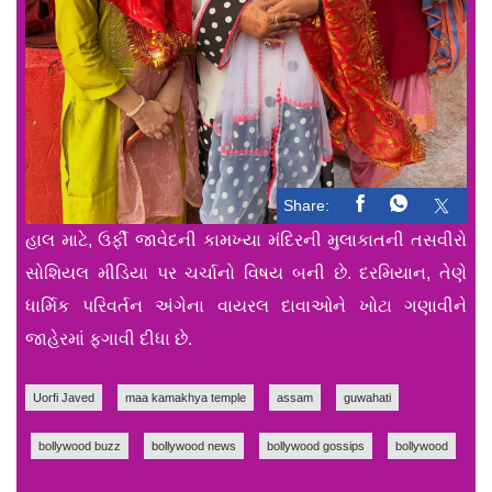
Share:
હાલ માટે, ઉર્ફી જાવેદની કામખ્યા મંદિરની મુલાકાતની તસવીરો
સોશિયલ મીડિયા પર ચર્ચાનો વિષય બની છે. દરમિયાન, તેણે
ધાર્મિક પરિવર્તન અંગેના વાયરલ દાવાઓને ખોટા ગણાવીને
જાહેરમાં ફગાવી દીધા છે.
Uorfi Javed
maa kamakhya temple
assam
guwahati
bollywood buzz
bollywood news
bollywood gossips
bollywood