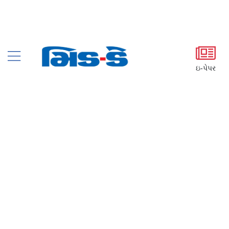
ઇ-પેપર