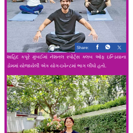
Share:
શાહિદ કપૂરે મુંબઈમાં નૅશનલ સ્પોર્ટ્‌સ ક્લબ ઑફ ઇન્ડિયાના
ડોમમાં યોજાયેલી એક યોગ-ઇવેન્ટમાં ભાગ લીધો હતો.