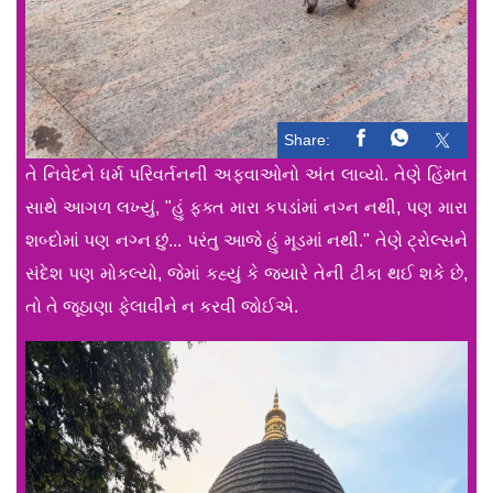
Share:
તે નિવેદને ધર્મ પરિવર્તનની અફવાઓનો અંત લાવ્યો. તેણે હિંમત
સાથે આગળ લખ્યું, "હું ફક્ત મારા કપડાંમાં નગ્ન નથી, પણ મારા
શબ્દોમાં પણ નગ્ન છું... પરંતુ આજે હું મૂડમાં નથી." તેણે ટ્રોલ્સને
સંદેશ પણ મોકલ્યો, જેમાં કહ્યું કે જ્યારે તેની ટીકા થઈ શકે છે,
તો તે જૂઠાણા ફેલાવીને ન કરવી જોઈએ.