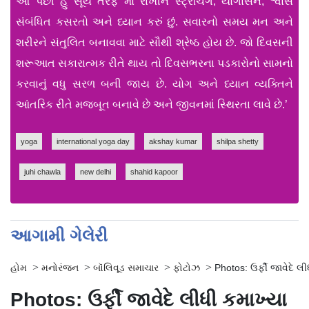
આ પછી હું સૂર્ય તરફ મોં રાખીને સ્ટ્રેચિંગ, યોગાસન, શ્વાસ
સંબંધિત કસરતો અને ધ્યાન કરું છું. સવારનો સમય મન અને
શરીરને સંતુલિત બનાવવા માટે સૌથી શ્રેષ્ઠ હોય છે. જો દિવસની
શરૂઆત સકારાત્મક રીતે થાય તો દિવસભરના પડકારોનો સામનો
કરવાનું વધુ સરળ બની જાય છે. યોગ અને ધ્યાન વ્યક્તિને
આંતરિક રીતે મજબૂત બનાવે છે અને જીવનમાં સ્થિરતા લાવે છે.’
yoga
international yoga day
akshay kumar
shilpa shetty
juhi chawla
new delhi
shahid kapoor
આગામી ગેલેરી
>
>
>
>
હોમ
મનોરંજન
બૉલિવૂડ સમાચાર
ફોટોઝ
Photos: ઉર્ફી જાવેદે લ
Photos: ઉર્ફી જાવેદે લીધી કમાખ્યા