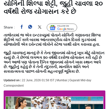
યોગિની શિલ્પા શેટ્ટી, જુહી ચાવલા ૨૦
વર્ષથી રોજ યોગાસન કરે છે
Share :
Follow Us
તાજેતરમાં જ એક ઇન્ટરવ્યુમાં પોતાને યોગિની ગણાવનાર શિલ્પા
શેટ્ટીએ ગઈ કાલે બારમા આંતરરાષ્ટ્રીય યોગ દિવસે ગુડગાંવમાં
યોજાયેલી એક ઇવેન્ટમાં લોકોને સ્ટેજ પરથી યોગ કરાવ્યા હતા.
જુહી ચાવલાનું માનવું છે કે તેના જીવનમાં યોગનું ખૂબ મોટું યોગદાન
રહ્યું છે. તે છેલ્લાં લગભગ ૨૦ વર્ષથી દરરોજ યોગાસન કરી રહી છે
અને આજે પણ પોતાના દૈનિક જીવનમાં યોગને ખાસ સ્થાન આપે
છે. જુહીનું કહેવું છે કે તેની તંદુરસ્તી, માનસિક શાંતિ અને
સકારાત્મકતા પાછળ યોગની મહત્ત્વપૂર્ણ ભૂમિકા છે.
Updated on :
22 June, 2026 01:58 IST | Mumbai | Gujarati Mid-day
Correspondent