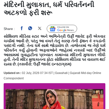
મંદિરની મુલાકાત, ધર્મ પરિવર્તનની
અટકળો ફરી શરૂ
Share :
Follow Us
સોશિયલ મીડિયા સ્ટાર અને અભિનેત્રી ઉર્ફી જાવેદ ફરી એકવાર
ચર્ચામાં આવી છે, પરંતુ આ વખતે તેનું કારણ તેની ફૅશન કે કપડાંની
પસંદગી નથી; તેના ધર્મ સાથે જોડાયેલ છે. તાજેતરમાં જ તેણે ધર્મ
પરિવર્તન કર્યું હોવાની અફવાઓને જાહેરમાં નકાર્યા બાદ ઉર્ફીએ
આસામમાં ગુવાહાટીના પ્રખ્યાત કામાખ્યા મંદિરની મુલાકાત લીધી
હતી. તેની મંદિર મુલાકાતના ફોટા સોશિયલ મીડિયા પર વાયરલ થઈ
રહ્યા છે. (તસવીરો: ઉર્ફી જાવેદ ઇન્સ્ટાગ્રામ)
Updated on :
02 July, 2026 07:34 IST | Guwahati | Gujarati Mid-day Online
Correspondent