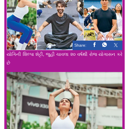
Share:
યોગિની શિલ્પા શેટ્ટી, જુહી ચાવલા ૨૦ વર્ષથી રોજ યોગાસન કરે
છે