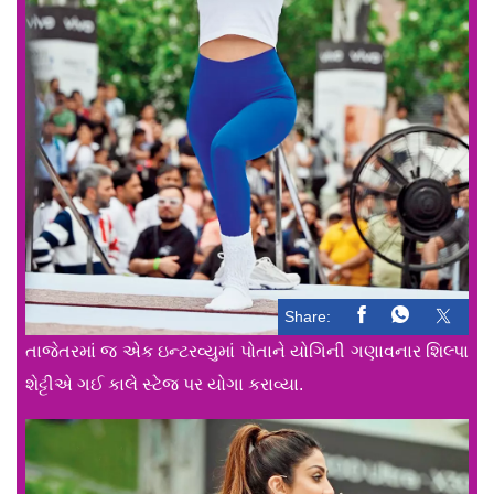
Share:
તાજેતરમાં જ એક ઇન્ટરવ્યુમાં પોતાને યોગિની ગણાવનાર શિલ્પા
શેટ્ટીએ ગઈ કાલે સ્ટેજ પર યોગા કરાવ્યા.