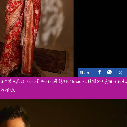
Share:
કરવા જઈ રહી છે. પોતાની આવનારી ફિલ્મ ‘Toxic’ના રિલીઝ પહેલા તારા રે
ચર્ચા છે.