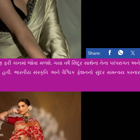
Share:
 ફરી કાનમાં જોવા મળશે. ગયા વર્ષે સિંદૂર સાથેના તેના પરંપરાગત અન
હતી. ભારતીય સંસ્કૃતિ અને વૈશ્વિક ફેશનનો સુંદર સમન્વય કરના
.