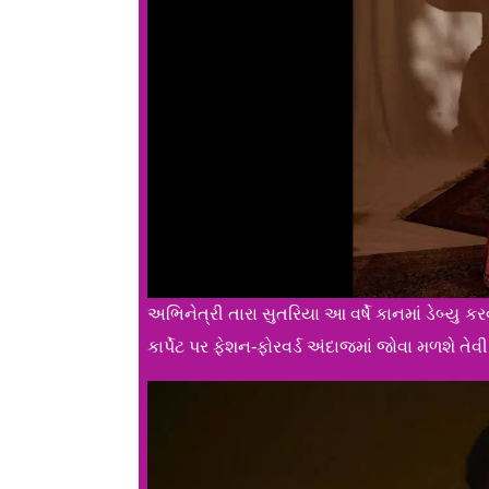
અભિનેત્રી તારા સુતરિયા આ વર્ષે કાનમાં ડેબ્યુ 
કાર્પેટ પર ફેશન-ફોરવર્ડ અંદાજમાં જોવા મળશે તેવી 