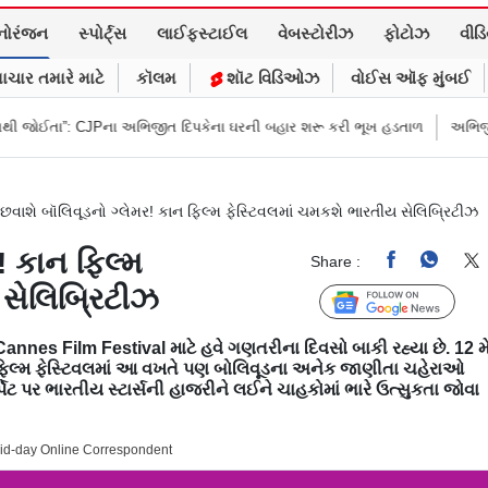
નોરંજન
સ્પોર્ટ્સ
લાઈફસ્ટાઈલ
વેબસ્ટોરીઝ
ફોટોઝ
વીડ
ાચાર તમારે માટે
કૉલમ
શૉટ વિડિઓઝ
વોઈસ ઑફ મુંબઈ
અભિજીત દિપકેના ઘરની બહાર શરૂ કરી ભૂખ હડતાળ
અભિજીત દિપકેએ CJPની નવી 
 છવાશે બૉલિવૂડનો ગ્લેમર! કાન ફિલ્મ ફેસ્ટિવલમાં ચમકશે ભારતીય સેલિબ્રિટીઝ
! કાન ફિલ્મ
Share :
 સેલિબ્રિટીઝ
Follow Us
Cannes Film Festival
માટે હવે ગણતરીના દિવસો બાકી રહ્યા છે. 12 મ
 ફિલ્મ ફેસ્ટિવલમાં આ વખતે પણ બોલિવૂડના અનેક જાણીતા ચહેરાઓ
્પેટ પર ભારતીય સ્ટાર્સની હાજરીને લઈને ચાહકોમાં ભારે ઉત્સુકતા જોવા
Mid-day Online Correspondent