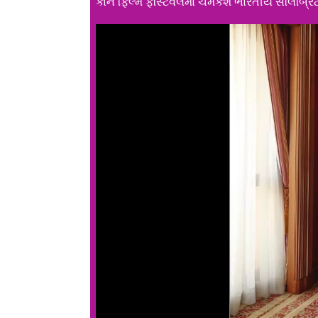
કાન ફિલ્મ ફેસ્ટિવલમાં ચમકશે ભારતીય સેલિબ્ર