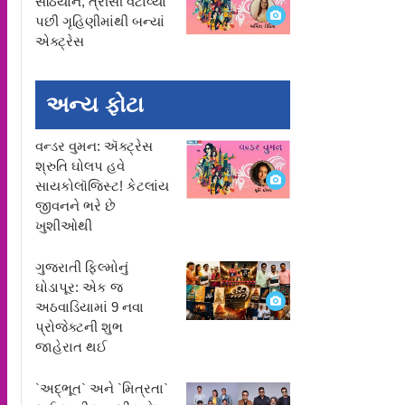
સેઠિયાને, ત્રીસી વટાવ્યા
પછી ગૃહિણીમાંથી બન્યાં
એક્ટ્રેસ
અન્ય ફોટા
વન્ડર વુમન: ઍક્ટ્રેસ
શ્રુતિ ઘોલપ હવે
સાયકોલૉજિસ્ટ! કેટલાંય
જીવનને ભરે છે
ખુશીઓથી
ગુજરાતી ફિલ્મોનું
ઘોડાપૂર: એક જ
અઠવાડિયામાં 9 નવા
પ્રોજેક્ટની શુભ
જાહેરાત થઈ
`અદ્ભૂત` અને `મિત્રતા`