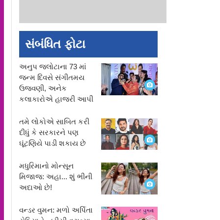
સંબંધિત ફોટા
અનુપ જલોટાના 73 માં
જન્મ દિવસે સંગીતમય
ઉજવણી, અનેક
કલાકારોએ હાજરી આપી
તમે લોકોએ સાબિત કરી
દીધું કે સરકારને પણ
ઘૂંટણિયે પાડી શકાય છે
મધુરિમાનો મોન્સૂન
મિજાજ: અહા... શું ભીની
અદાઓ છે!
વન્ડર વુમન: મળો અર્પિતા