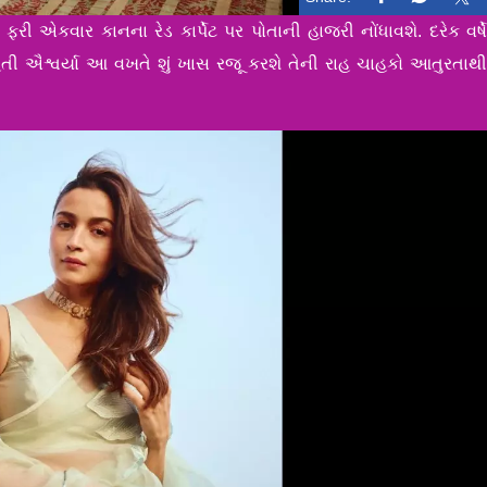
 એકવાર કાનના રેડ કાર્પેટ પર પોતાની હાજરી નોંધાવશે. દરેક વર્ષ
ેતી ઐશ્વર્યા આ વખતે શું ખાસ રજૂ કરશે તેની રાહ ચાહકો આતુરતાથ