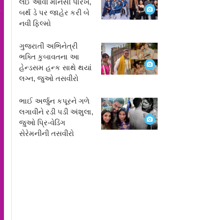
લઈ આવી માનસી પારેખ,
બર્થ ડે પર જાહેર કરી બે
ે
નવી ફિલ્મો
ી
ગુજરાતી અભિનેત્રી
ભક્તિ કુબાવતના આ
હેન્ડસમ હન્ક સાથે થયાં
લગ્ન, જુઓ તસવીરો
ભાઈ અર્જુન કપૂરને ગળે
લગાવીને રડી પડી અંશુલા,
જુઓ પ્રિ-વેડિંગ
સેરેમનીની તસવીરો