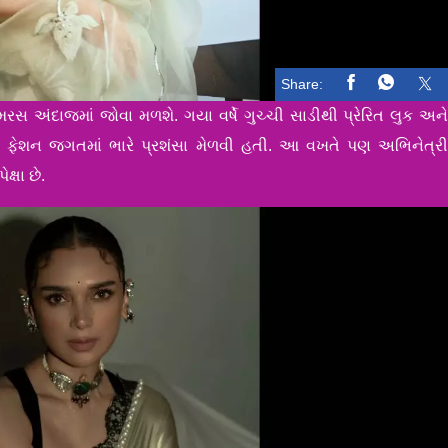
Share:
મરસ અંદાજમાં જોવા મળશે. ગયા વર્ષે ગુચ્ચી સાડીથી પ્રેરિત લુક અન
 ફેશન જગતમાં ભારે પ્રશંસા મેળવી હતી. આ વખતે પણ અભિનેત્ર
ક્ષા છે.