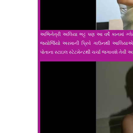
અભિનેત્રી અલિયા ભટ્ટ પણ આ વર્ષે કાનમાં ગ્લે
જ્યોર્જિયો અરમાની પ્રિવે ગાઉનથી આલિયાએ
પોતાના સ્ટાઇલ સ્ટેટમેન્ટથી ચર્ચા જગાવશે તેવી અપે