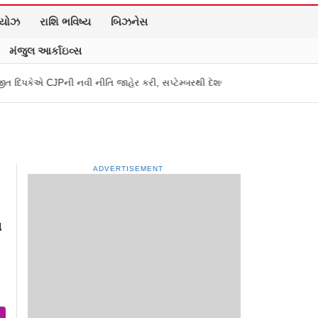
િયોઝ
રાશિ ભવિષ્ય
બિઝનેસ
મંજુલ આર્કાઇવ્સ
નીતિ જાહેર કરી, સપ્ટેમ્બરથી દેશભારમાં થશે શરૂ
તુકારામ મુંઢે On Fire: "સ
ADVERTISEMENT
ે