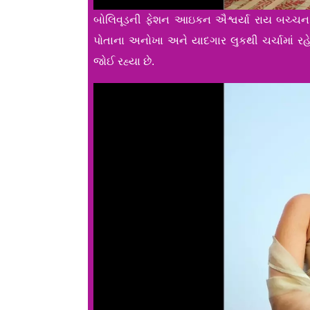
બોલિવૂડની ફેશન આઇકન ઐશ્વર્યા રાય બચ્ચન ફરી
પોતાના અનોખા અને યાદગાર લુકથી ચર્ચામાં રહ
જોઈ રહ્યા છે.