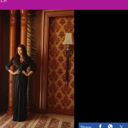
િટીઝ
Share: