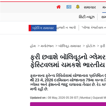
સમાચાર
મ
સિટી ન્યૂઝ
સમ
ીઓએ પૈસા મોકલાવ્યા પણ હાજરી ન આપી
“બીજા કેજરીવાલ નથી જોઈતા”: CJPના 
બ્રેકિંગ સમાચાર
>
>
>
>
હોમ
મનોરંજન
બૉલિવૂડ સમાચાર
ફોટોઝ
ફરી
ફરી છવાશે બૉલિવૂડનો ગ્લેમર
ફેસ્ટિવલમાં ચમકશે ભારતીય
ફ્રાન્સના ફ્રેન્ચ રિવિયેરામાં યોજાનારા પ્રતિષ્ઠિત
થી 23 મે, 2026 દરમિયાન યોજાનારા 79મા કાન્સ
ગ્લેમર અને ફેશનનો જાદુ ચલાવવા તૈયાર છે. રેડ કાર
મળી રહી છે.
Updated on :
08 May, 2026 05:39 IST | Mumbai | Gujarati 