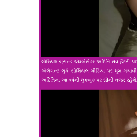
લોરિયલ બ્રાન્ડ એમ્બેસેડર અદિતિ રાવ હૈદરી પણ
એલેગન્ટ લુકે સોશિયલ મીડિયા પર ધૂમ મચાવી 
અદિતિના આ વર્ષની લુકબુક પર સૌની નજર રહેશે