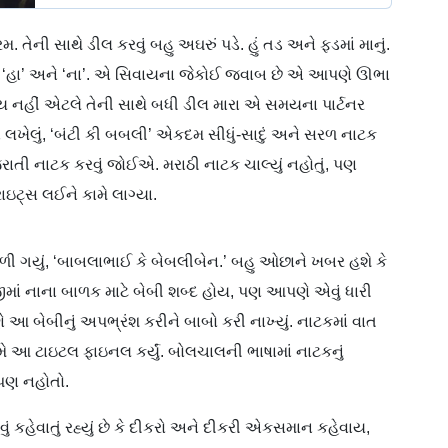
. તેની સાથે ડીલ કરવું બહુ અઘરું પડે. હું તડ અને ફડમાં માનું.
હોય, ‘હા’ અને ‘ના’. એ સિવાયના જેકોઈ જવાબ છે એ આપણે ઊભા
 થાય નહીં એટલે તેની સાથે બધી ડીલ મારા એ સમયના પાર્ટનર
રએ લખેલું, ‘બંટી કી બબલી’ એકદમ સીધું-સાદું અને સરળ નાટક
ાતી નાટક કરવું જોઈએ. મરાઠી નાટક ચાલ્યું નહોતું, પણ
ટ્સ લઈને કામે લાગ્યા.
ી ગયું, ‘બાબલાભાઈ કે બેબલીબેન.’ બહુ ઓછાને ખબર હશે કે
ેજીમાં નાના બાળક માટે બેબી શબ્દ હોય, પણ આપણે એવું ધારી
 આ બેબીનું અપભ્રંશ કરીને બાબો કરી નાખ્યું. નાટકમાં વાત
 ટાઇટલ ફાઇનલ કર્યું. બોલચાલની ભાષામાં નાટકનું
 પણ નહોતો.
કહેવાતું રહ્યું છે કે દીકરો અને દીકરી એકસમાન કહેવાય,