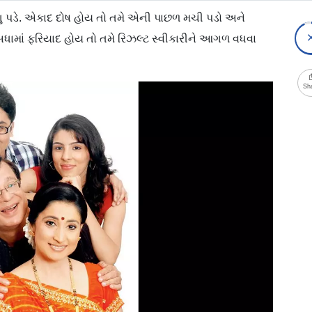
ુ પડે. એકાદ દોષ હોય તો તમે એની પાછળ મચી પડો અને
બધામાં ફરિયાદ હોય તો તમે રિઝલ્ટ સ્વીકારીને આગળ વધવા
Sh