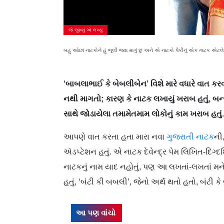
જે જીવ્યું એ લખ્યું
બહુ ઓછાં નાટકોને હું ભૂલી જવા માગું છું અને એ નાટકો પૈકીનું એક નાટક એટલ
‘બાબલાભાઈ કે બેબલીબેન’ વિશે મારે વધારે વાત કરવી
નથી માગતો; કારણ કે નાટક લખાયું ખરાબ હતું, બન્યું ખ
સાથે જોડાયેલા તમામેતમામ લોકોનું કામ ખરાબ હતું.
આપણે વાત કરતા હતા મારા નવા
ગુજરાતી નાટક
ની
ઍડપ્ટેશન હતું. એ નાટક દેવેન્દ્ર પેમ લિખિત-દિગ્દર્
નાટકનું નામ યાદ નહોતું, પણ આ લખતાં-લખતાં મને
હતું, ‘બંટી કી બબલી’, જેનો અર્થ થતો હતો, બંટી ક
આ પણ વાંચો