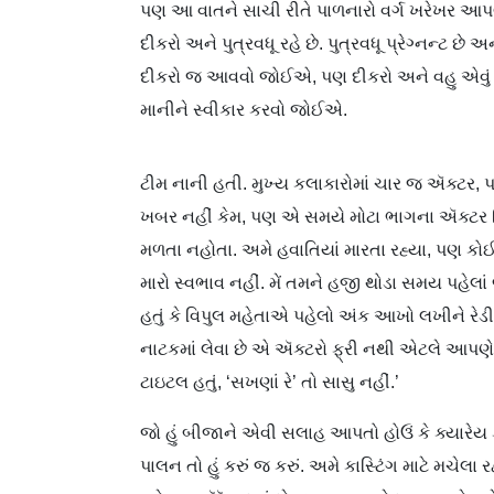
પણ આ વાતને સાચી રીતે પાળનારો વર્ગ ખરેખર આપણે ત
દીકરો અને પુત્રવધૂ રહે છે. પુત્રવધૂ પ્રેગ્નન્ટ છે 
દીકરો જ આવવો જોઈએ, પણ દીકરો અને વહુ એવું માન
માનીને સ્વીકાર કરવો જોઈએ.
ટીમ નાની હતી. મુખ્ય કલાકારોમાં ચાર જ ઍક્ટર, પણ
ખબર નહીં કેમ, પણ એ સમયે મોટા ભાગના ઍક્ટર 
મળતા નહોતા. અમે હવાતિયાં મારતા રહ્યા, પણ કો
મારો સ્વભાવ નહીં. મેં તમને હજી થોડા સમય પહેલા
હતું કે વિપુલ મહેતાએ પહેલો અંક આખો લખીને રેડ
નાટકમાં લેવા છે એ ઍક્ટરો ફ્રી નથી એટલે આપણે ના
ટાઇટલ હતું, ‘સખણાં રે’ તો સાસુ નહીં.’
જો હું બીજાને એવી સલાહ આપતો હોઉં કે ક્યારેય 
પાલન તો હું કરું જ કરું. અમે કાસ્ટિંગ માટે મચેલા