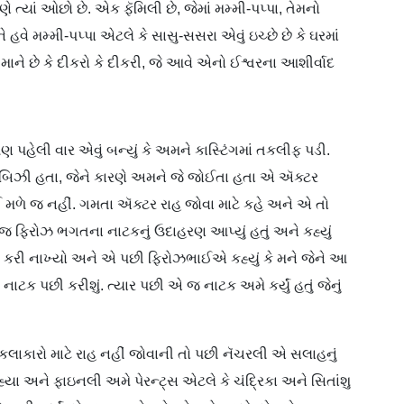
્યાં ઓછો છે. એક ફૅમિલી છે, જેમાં મમ્મી-પપ્પા, તેમનો
અને હવે મમ્મી-પપ્પા એટલે કે સાસુ-સસરા એવું ઇચ્છે છે કે ઘરમાં
ે છે કે દીકરો કે દીકરી, જે આવે એનો ઈશ્વરના આશીર્વાદ
 પહેલી વાર એવું બન્યું કે અમને કાસ્ટિંગમાં તકલીફ પડી.
બિઝી હતા, જેને કારણે અમને જે જોઈતા હતા એ ઍક્ટર
ઈ મળે જ નહીં. ગમતા ઍક્ટર રાહ જોવા માટે કહે અને એ તો
ં જ ફિરોઝ ભગતના નાટકનું ઉદાહરણ આપ્યું હતું અને કહ્યું
ી કરી નાખ્યો અને એ પછી ફિરોઝભાઈએ કહ્યું કે મને જેને આ
ટક પછી કરીશું. ત્યાર પછી એ જ નાટક અમે કર્યું હતું જેનું
કલાકારો માટે રાહ નહીં જોવાની તો પછી નૅચરલી એ સલાહનું
 રહ્યા અને ફાઇનલી અમે પેરન્ટ્સ એટલે કે ચંદ્રિકા અને સિતાંશુ