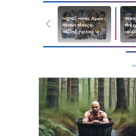
બચુભાઈ બમ્બાટ Again :
અકારણ
ઍક્શન એક્સ્ટ્રા-
લેતાં 
ઑર્ડિનરી (પ્રકરણ ૫)
ખાબોચિ
ક્યારે
A