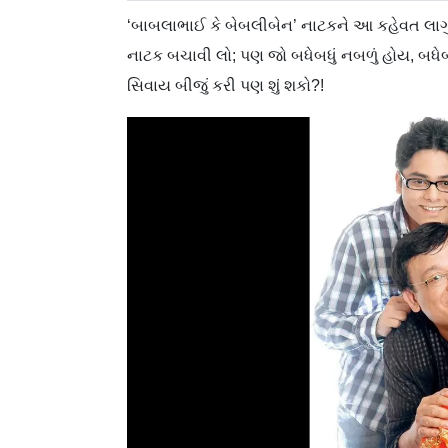
‘બાબલાભાઈ કે બેબલીબેન’ નાટકને આ કહેવત લાગ
નાટક બચાવી લો; પણ જો બધેબધું નબળું હોય, બધે
સિવાય બીજું કરી પણ શું શકો?!