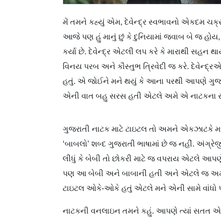
મેં તમને કહ્યું એમ, દેવેન્દ્ર સ્વભાવનો એકદમ ચક્રમ
આજે પણ હું માનું છું કે દુનિયામાં જવાબ બે જ 
કર્યા છે. દેવેન્દ્ર એટલી લપ કરે કે મારાથી સહન
વિનય પરબ અને કૌસ્તુભ ત્રિવેદી જ કરે. દેવેન્દ્
હતું. એ જોઈને મને થયું કે આના પરથી આપણે ગુજર
એની વાત બહુ સરસ હતી એટલે અમે એ નાટકના રાઇ
ગુજરાતી નાટક માટે ટાઇટલ તો અમને એકઝાટકે મળ
‘બાબલો’ શબ્દ ગુજરાતી ભાષામાં છે જ નહીં. અંગ્ર
લીધું કે બેબી તો છોકરી માટે જ વપરાય એટલે આપણે
પણ આ બેબી અને બાબાની હતી અને એટલે જ અમે આ
ટાઇટલ ઓકે-ઓકે હતું એટલે મને એની સામે વાંધો
નાટકની વનલાઇન તમને કહું. આપણે ત્યાં સતત એવું 