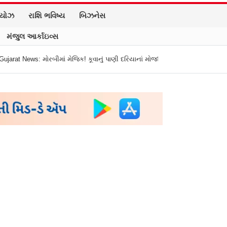
િયોઝ
રાશિ ભવિષ્ય
બિઝનેસ
મંજુલ આર્કાઇવ્સ
માં મેજિક! કૂવાનું પાણી દરિયાનાં મોજાંની જેમ ઊછળવા લાગ્યું, શું કહે છે નિષ્ણાતો?