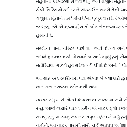
મહેતાના કૅરૅક્ટરમાં સેજલ શાહ અને રાજીવ મહેતાને
ટીવી-સિરિયલો કરી અને લૉકડાઉન સમયે તેની ચાલત
રાજીવ મહેતાને તમે ‘ખીચડી’ના પ્રફુલ્લ તરીકે ઓળખ
જ રહ્યું. જો એ મૂડમાં હોય તો એક સેકન્ડમાં હજાર
હસાવી દે.
મમ્મી-પપ્પાના કાસ્ટિંગ પછી વાત આવી દીકરા અને પ
રાયને ફાઇનલ કર્યાં. મેં તમને અગાઉ કહ્યું હતું 
મટીરિયલ. ગઝલે હવે મૅરેજ કરી લીધાં છે અને તે પોત
આ ચાર કૅરૅક્ટર સિવાય પણ એકાદ-બે કલાકારો હ
નામ મારા મગજમાં સ્ટોર નથી થયાં.
૩૦ જાન્યુઆરી એટલે કે ૨૦૧૧ના આરંભમાં અમે એ 
થયું. આજે જ્યારે પાછળ ફરીને એ નાટક ફ્લૉપ જવા
નબળું હતું. નાટકનું રૂપાંતર વિપુલ મહેતાએ કર્યું હત
નહોતો. આ નાટક પાસેથી મારી કોઈ અધધધ અપેક્ષા નહ