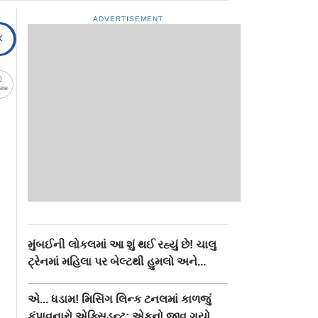
ADVERTISEMENT
are
મુંબઈની લોકલમાં આ શું થઈ રહ્યું છે! ચાલુ
ટ્રેનમાં મહિલા પર બેલ્ટથી હુમલો અને...
એ... ધડામ! મિસિંગ લિન્ક ટનલમાં કાળજું
કંપાવનારો એક્સિડન્ટ: એકનો જીવ ગયો