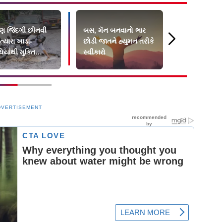
 જિંદગી છીનવી
બસ, મૅન બનવાનો ભાર
પહેલાંના ના
હત્યારા ખાડા-
છોડી જાતને હ્યુમન તરીકે
ટાઇટલમાં કૃત
યાંથી મુક્તિ
સ્વીકારો
હતી જે આજન
?
ઑડિયન્સ સ્વ
નહીં
DVERTISEMENT