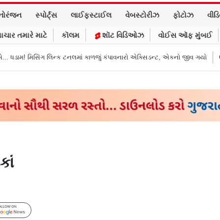
નોરંજન
સ્પોર્ટ્સ
લાઈફસ્ટાઈલ
વેબસ્ટોરીઝ
ફોટોઝ
વીડ
ાચાર તમારે માટે
કૉલમ
શૉટ વિડિઓઝ
વોઈસ ઑફ મુંબઈ
ન્ક ટનલમાં કાળજું કંપાવનારો એક્સિડન્ટ, એકનો જીવ ગયો
Gujarat News: મોરબી
કાં
Follow Us