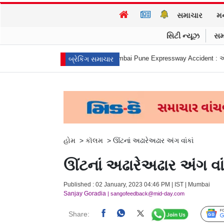
સમાચાર
મ
સિટી ન્યૂઝ
સમ
ીએ આત્મહત્યા કરી
Mumbai Pune Expressway Accident : એ... ધડામ! મિસિંગ લિ
બ્રેકિંગ સમાચાર
હોમ
>
કૉલમ
>
ઊંટનાં અઢારેઅઢાર અંગ વાંકાં
ઊંટનાં અઢારેઅઢાર અંગ વાં
Published : 02 January, 2023 04:46 PM | IST | Mumbai
Sanjay Goradia
| sangofeedback@mid-day.com
Share: