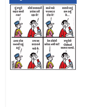
ટકના
િની સુગંધ
ું
ીકારી શકે