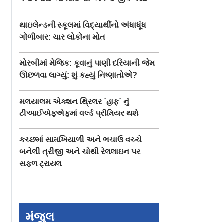
થાઇલેન્ડની સ્કૂલમાં વિદ્યાર્થીનો અંધાધૂંધ
ગોળીબાર: ચાર લોકોના મોત
મોરબીમાં મેજિક: કૂવાનું પાણી દરિયાની જેમ
ઊછળવા લાગ્યું: શું કહ્યું નિષ્ણાતોએ?
મલયાલમ એક્શન થ્રિલર `હાફ` નું
ટીઆઈએફએફમાં વર્લ્ડ પ્રીમિયર થશે
કચ્છમાં સામખિયાળી અને ભચાઉ વચ્ચે
બનેલી ત્રીજી અને ચોથી રેલલાઇન પર
સફળ ટ્રાયલ
મંજુલ