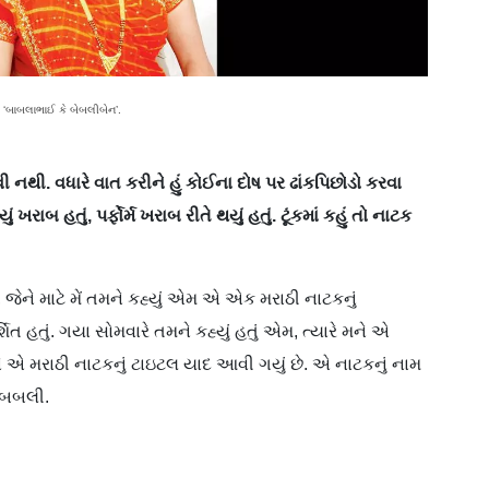
ે ‘બાબલાભાઈ કે બેબલીબેન’.
 નથી. વધારે વાત કરીને હું કોઈના દોષ પર ઢાંકપિછોડો કરવા
રાબ હતું, પર્ફોર્મ ખરાબ રીતે થયું હતું. ટૂંકમાં કહું તો નાટક
, જેને માટે મેં તમને કહ્યું એમ એ એક મરાઠી નાટકનું
શિત હતું. ગયા સોમવારે તમને કહ્યું હતું એમ, ત્યારે મને એ
 એ મરાઠી નાટકનું ટાઇટલ યાદ આવી ગયું છે. એ નાટકનું નામ
ે બબલી.