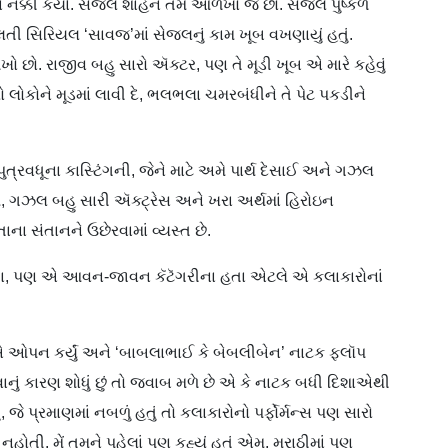
 નક્કી કર્યાં. સેજલ શાહને તમે ઓળખો જ છો. સેજલે પુષ્કળ
ી સિરિયલ ‘સાવજ’માં સેજલનું કામ ખૂબ વખણાયું હતું.
ો છો. રાજીવ બહુ સારો ઍક્ટર, પણ તે મૂડી ખૂબ એ મારે કહેવું
ો લોકોને મૂડમાં લાવી દે, ભલભલા ચમરબંધીને તે પેટ પકડીને
ુત્રવધૂના કાસ્ટિંગની, જેને માટે અમે પાર્થ દેસાઈ અને ગઝલ
એમ, ગઝલ બહુ સારી ઍક્ટ્રેસ અને ખરા અર્થમાં હિરોઇન
ાના સંતાનને ઉછેરવામાં વ્યસ્ત છે.
તા, પણ એ આવન-જાવન કૅટૅગરીના હતા એટલે એ કલાકારોનાં
ઓપન કર્યું અને ‘બાબલાભાઈ કે બેબલીબેન’ નાટક ફ્લૉપ
નું કારણ શોધું છું તો જવાબ મળે છે એ કે નાટક બધી દિશાએથી
ું, જે પ્રમાણમાં નબળું હતું તો કલાકારોનો પર્ફોર્મન્સ પણ સારો
ોતી. મેં તમને પહેલાં પણ કહ્યું હતું એમ, મરાઠીમાં પણ