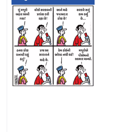
ace Dealને
વૈશ્વિક બજારમાં ક્રૂડ
આજે સોના-ચાંદીના
માં તેજી:
ઑઇલના ભાવમાં સતત
ભાવમાં મોટો કડાકો!
૧૧૦ પોઈન્ટ
ત્રીજા દિવસે મોટો કડાકો
જાણી લો તમારા શહે
થયો કેટલો ઘટાડો