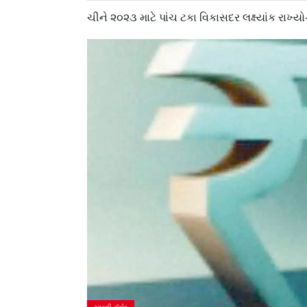
ચીને ૨૦૨૩ માટે પાંચ ટકા વિકાસદર લક્ષ્યાંક રાખ્ય
કરન્સી કૉર્નર