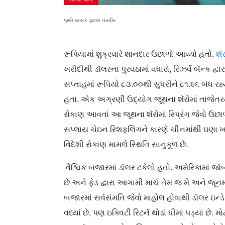
પ્રતિકાત્મક ફાઇલ તસ્વીર
રૂપિયામાં શુક્રવારે શાનદાર ઉછાળો આવ્યો હતો.
શૅ
ખરીદીથી ડૉલરના પુરવઠામાં વધારો, રિઝર્વ બૅન્ક દ્
સપ્તાહમાં રૂપિયો ૮૩.૦૦થી સુધરીને ૮૧.૯૬ બંધ ર
હતા. એક અગ્રણી ઉદ્યોગ જૂથના શૅરોમાં તાજેતરમ
રોકાણ આવતાં આ જૂથના શૅરોમાં સ્પ્રિંગ જેવો ઉછા
સપ્લાય ચેઇન રિશફલિંગને કારણે ચીનમાંથી ઘણા ખરા
વિદેશી રોકાણ મામલે સ્થિતિ સાનુકૂળ છે.
વૈશ્વિક બજારમાં ડૉલર ટકેલો હતો. અમેરિકામાં જૉ
છે અને ફેડ દ્વારા આગામી માર્ચ તેમ જ મે અને જૂન
બજારમાં સર્વસંમતિ જેવો માહોલ હોવાથી ડૉલર ઇન્
વધ્યાં છે, પણ ઇ​ક્વિટી રિટર્ન થોડાં ધીમાં પડ્યાં છે