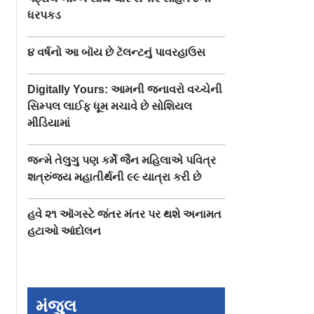
ધરપકડ
૪ વર્ષનો આ બૉય છે ટૅલન્ટનું પાવરહાઉસ
Digitally Yours: આમની જનાવરો વચ્ચેની
સિમ્પલ લાઈફ ધૂમ મચાવે છે સોશિયલ
મીડિયામાં
જન્મે તેલુગુ પણ કર્મે જૈન મહિલાએ પવિત્ર
શત્રુંજય મહાતીર્થની ૯૯ યાત્રા કરી છે
હવે ૨૧ ઑગસ્ટે જંતર મંતર પર થશે અનામત
હટાઓ આંદોલન
મંજુલ