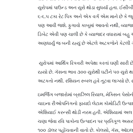
યુરોપમાં પાઉન્ડ અન યુરો થોડા સુધર્યા હતા. ઈસી
૬-૬.૫ ટકા રેટ પિક અને એક વર્ગ એમ માને છે કે જ
પણ આવી જશે. ફુગાવો કાબૂમાં આવતો નથી, વ્યાજદ
ડિબેટ એવી પણ ચાલી છે કે વ્યાજદર વધારામાં બહુ
અણધાર્યું જ બની રહ્યું છે એટલે અટકળોને કેટલી ગં
યુરોપમાં આર્થિક રિકવરી અપેક્ષા કરતાં ઘણી સારી
રહ્યો છે. ગૅસના ભાવ ૩૦૦ યુરોથી ઘટીને ૫૦ યુરો થ
અટકતો નથી. રશિયન રુબલ હવે તૂટવા લાગ્યો છે
ઇમર્જિંગ બજારોમાં બ્રાઝિલ રિયાલ, મે​ક્સિન પેસ
ચાઇના રીઓપનિંગનો ફાયદો લેટામ કૉમોડિટી ઉત્પા
એશિયાઈ કરન્સી થોડી નરમ હતી. એશિયામાં અલ નીનો
ચણા જેવા રવિ પાકોના ઉત્પાદન પર પ્રતિકૂળ અસર
૧૦૦ ડૉલર પહોંચવાની વાતો છે. કોલસો, ગૅસ, ઑઇલ 