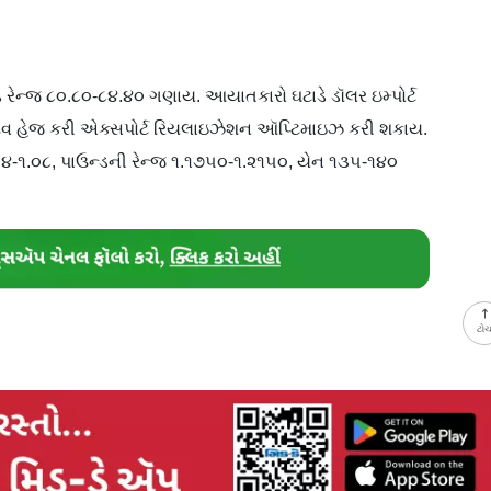
રૉડ રેન્જ ૮૦.૮૦-૮૪.૪૦ ગણાય. આયાતકારો ઘટાડે ડૉલર ઇમ્પોર્ટ
્ટિવ હેજ કરી એક્સપોર્ટ રિયલાઇઝેશન ઑપ્ટિમાઇઝ કરી શકાય.
.૦૪-૧.૦૮, પાઉન્ડની રેન્જ ૧.૧૭૫૦-૧.૨૧૫૦, યેન ૧૩૫-૧૪૦
ટો