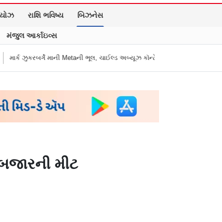
િયોઝ
રાશિ ભવિષ્ય
બિઝનેસ
મંજુલ આર્કાઇવ્સ
માની Metaની ભૂલ, ચાઈલ્ડ અબ્યૂઝ કૉન્ટેન્ટ અને ડીપફેક પર માગી માફી
"અધિકારીએ
ર બજારની મીટ