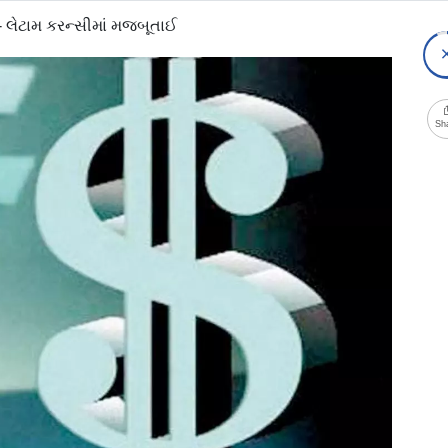
ો- લેટામ કરન્સીમાં મજબૂતાઈ
Sh