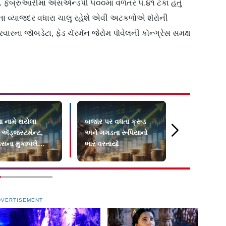
 ફેબ્રુઆરીમાં એસઍન્ડપી ૫૦૦માં વળતર ૫.૪૧ ટકા હતું
ેડના વ્યાજદર વધારા ચાલુ રહેશે એવી અટકળોએ શૅરોની
રવારના જૉબડેટા, ફેડ ચૅરમૅન જેરોમ પૉવેલની કૉન્ગ્રેસ સમક્ષ
 નામે થયેલા
બજાર પર વધતા ક્રૂડ
US-Iran Pe
ં ઍડ્જસ્ટમેન્ટ,
અને ગગડતા રૂપિયાનો
લીધે શેરબજાર
ક્સના મુકાબલે
ભાર વરતાયો
સેન્સેક્સ ૧,
માં મોટો ઘટાડો
વધ્યો
DVERTISEMENT