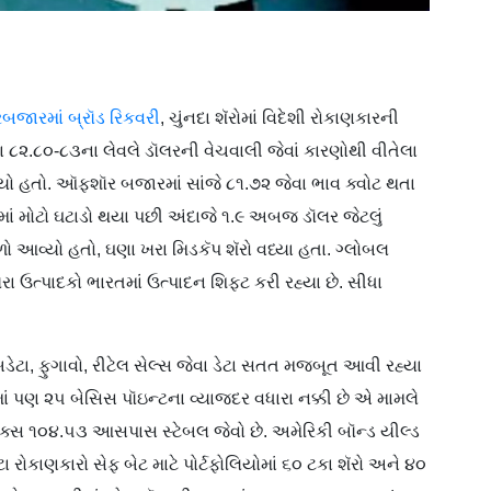
રબજારમાં બ્રૉડ રિકવરી
, ચુંનદા શૅરોમાં વિદેશી રોકાણકારની
વારા ૮૨.૮૦-૮૩ના લેવલે ડૉલરની વેચવાલી જેવાં કારણોથી વીતેલા
હ્યો હતો. ઑફશૉર બજારમાં સાંજે ૮૧.૭૨ જેવા ભાવ ક્વોટ થતા
ાં મોટો ઘટાડો થયા પછી અંદાજે ૧.૯ અબજ ડૉલર જેટલું
ળો આવ્યો હતો, ઘણા ખરા મિડકૅપ શૅરો વધ્યા હતા. ગ્લોબલ
 ઉત્પાદકો ભારતમાં ઉત્પાદન શિફ્ટ કરી રહ્યા છે. સીધા
બડેટા, ફુગાવો, રીટેલ સેલ્સ જેવા ડેટા સતત મજબૂત આવી રહ્યા
માં પણ ૨૫ બેસિસ પૉઇન્ટના વ્યાજદર વધારા નક્કી છે એ મામલે
ડેક્સ ૧૦૪.૫૩ આસપાસ સ્ટેબલ જેવો છે. અમેરિકી બૉન્ડ યીલ્ડ
. મોટા રોકાણકારો સેફ બેટ માટે પોર્ટફોલિયોમાં ૬૦ ટકા શૅરો અને ૪૦