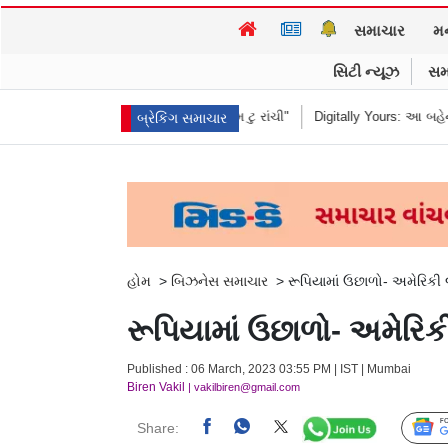
સમાચાર
મ
સિટી ન્યૂઝ
સમ
ધીને કહ્યું "હબીબી, કમ ટુ રાંચી"
Digitally Yours: આ બહેનની જંગલી જનાવરો વ
બ્રેકિંગ સમાચાર
હોમ
>
બિઝનેસ સમાચાર
>
રૂપિયામાં ઉછાળો- અમેરિકી
રૂપિયામાં ઉછાળો- અમેરિ
Published : 06 March, 2023 03:55 PM | IST | Mumbai
Biren Vakil
| vakilbiren@gmail.com
Share: