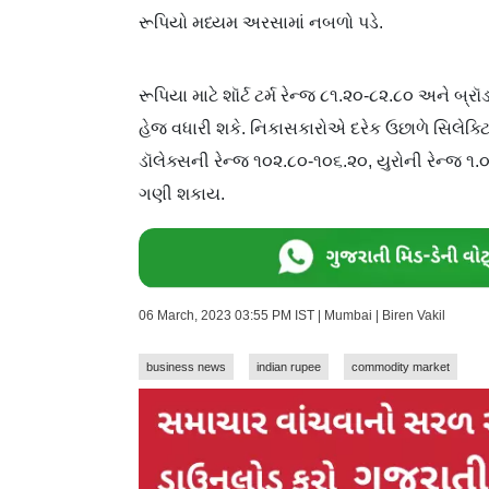
રૂપિયો મધ્યમ અરસામાં નબળો પડે.
રૂપિયા માટે શૉર્ટ ટર્મ રેન્જ ૮૧.૨૦-૮૨.૮૦ અને બ્
હેજ વધારી શકે. નિકાસકારોએ દરેક ઉછાળે સિલે​ક
ડૉલેક્સની રેન્જ ૧૦૨.૮૦-૧૦૬.૨૦, યુરોની રેન્જ ૧
ગણી શકાય.
06 March, 2023 03:55 PM IST | Mumbai | Biren Vakil
business news
indian rupee
commodity market