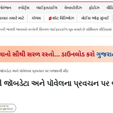
નોરંજન
સ્પોર્ટ્સ
લાઈફસ્ટાઈલ
વેબસ્ટોરીઝ
ફોટોઝ
વીડ
ાચાર તમારે માટે
કૉલમ
શૉટ વિડિઓઝ
વોઈસ ઑફ મુંબઈ
ચ્ચેની સિમ્પલ લાઈફસ્ટાઈલ ધૂમ મચાવે છે સોશિયલ મીડિયામાં
માર્ક ઝુકરબર્ગે 
 જૉબડેટા અને પૉવેલના પ્રવચન પર બજારની મીટ
કી જૉબડેટા અને પૉવેલના પ્રવચન પ
Follow Us