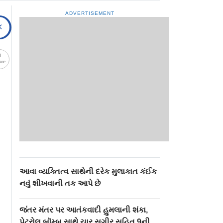
ADVERTISEMENT
are
આવા વ્યક્તિત્વ સાથેની દરેક મુલાકાત કંઈક
નવું શીખવાની તક આપે છે
જંતર મંતર પર આતંકવાદી હુમલાની શંકા,
પેટ્રોલ બૉમ્બ સાથે ચાર સગીર સહિત 9ની