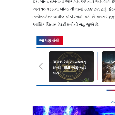
ટકા બૉન્ડ રાખવાનો અભિગમ અપનાવે એમ લાગે છે.
અને ૧૦ વરસનાં બૉન્ડ યીલ્ડમાં ૩.૯૪ ટકા હતું. ફ
ઇન્વેસ્ટમેન્ટ અપીલ થોડી ઝાંખી પડી છે. બજાર શુક્
આર્થિક ચિતાર- ટેસ્ટીમનીની રાહ જુએ છે.
આ પણ વાંચો
RBIએ રેપો રેટ યથાવત્
CASના
રાખ્યો- EMI ઓછું નહીં
ખેલાનુ
થાય
સેન્સે
નિફ્ટી
A