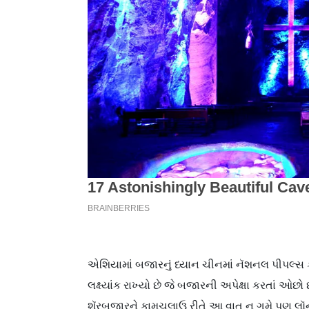
એશિયામાં બજારનું ધ્યાન ચીનમાં નૅશનલ પીપલ્સ કૉ
લક્ષ્યાંક રાખ્યો છે જે બજારની અપેક્ષા કરતાં ઓછો 
શૅરબજારને કામચલાઉ રીતે આ વાત ન ગમે પણ લૉન્