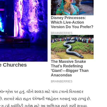
ન્ગ્રેસ પર હતું. ચીને ૨૦૨૩ માટે પાંચ ટકાનો વિકાસદર
છે. સરકારે મોટા રાહત પૅકેજની જાહેરાત કરવાનું પણ ટાળ્યું છે.
ગ ટર્મ ક્વૉલિટી ગ્રોથ માટે આ અભિગમ સારો ગણી શકાય.