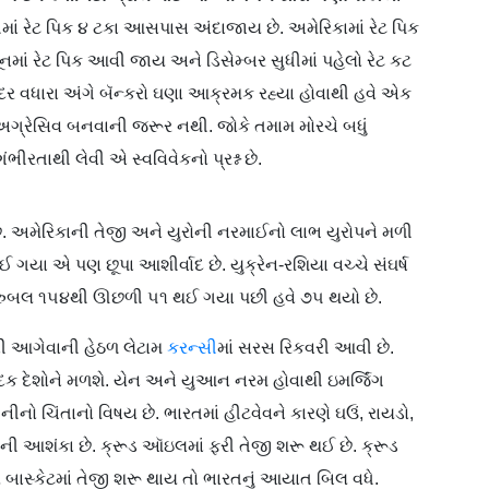
બીમાં રેટ પિક ૪ ટકા આસપાસ અંદાજાય છે. અમેરિકામાં રેટ પિક
ૂનમાં રેટ પિક આવી જાય અને ડિસેમ્બર સુધીમાં પહેલો રેટ કટ
ર વધારા અંગે બૅન્કરો ઘણા આક્રમક રહ્યા હોવાથી હવે એક
 અગ્રેસિવ બનવાની જરૂર નથી. જોકે તમામ મોરચે બધું
ભીરતાથી લેવી એ સ્વવિવેકનો પ્રશ્ન છે.
 છે. અમેરિકાની તેજી અને યુરોની નરમાઈનો લાભ યુરોપને મળી
ઈ ગયા એ પણ છૂપા આશીર્વાદ છે. યુક્રેન-રશિયા વચ્ચે સંઘર્ષ
. રુબલ ૧૫૪થી ઊછળી ૫૧ થઈ ગયા પછી હવે ૭૫ થયો છે.
ોની આગેવાની હેઠળ લેટામ
કરન્સી
માં સરસ રિકવરી આવી છે.
દક દેશોને મળશે. યેન અને યુઆન નરમ હોવાથી ઇમર્જિંગ
 ચિંતાનો વિષય છે. ભારતમાં હીટવેવને કારણે ઘઉં, રાયડો,
ની આશંકા છે. ક્રૂડ ઑઇલમાં ફરી તેજી શરૂ થઈ છે. ક્રૂડ
બાસ્કેટમાં તેજી શરૂ થાય તો ભારતનું આયાત બિલ વધે.