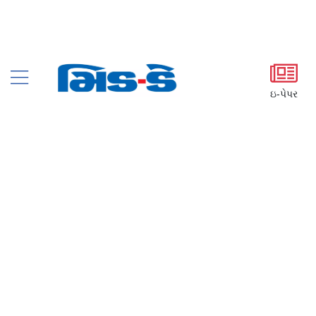
ઇ-પેપર