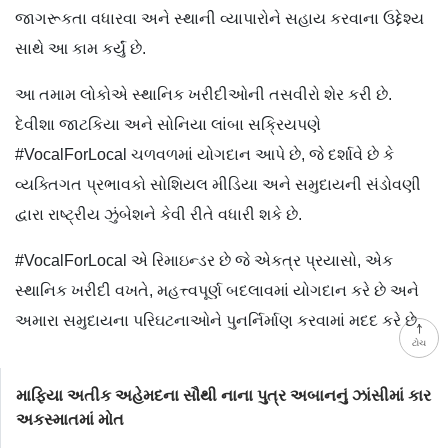
જાગરૂકતા વધારવા અને સ્થાની વ્યાપારોને સહાય કરવાના ઉદ્દેશ્ય
સાથે આ કામ કર્યું છે.
આ તમામ લોકોએ સ્થાનિક ખરીદીઓની તસવીરો શેર કરી છે.
દેવીશા જાટકિયા અને સોનિયા લાંબા સક્રિયપણે
#VocalForLocal ચળવળમાં યોગદાન આપે છે, જે દર્શાવે છે કે
વ્યક્તિગત પ્રભાવકો સોશિયલ મીડિયા અને સમુદાયની સંડોવણી
દ્વારા રાષ્ટ્રીય ઝુંબેશને કેવી રીતે વધારી શકે છે.
#VocalForLocal એ રિમાઇન્ડર છે જે એકત્ર પ્રયાસો, એક
સ્થાનિક ખરીદી વખતે, મહત્ત્વપૂર્ણ બદલાવમાં યોગદાન કરે છે અને
અમારા સમુદાયના પરિઘટનાઓને પુનર્નિર્માણ કરવામાં મદદ કરે છે.
ટોચ
માફિયા અતીક અહેમદના સૌથી નાના પુત્ર અબાનનું ઝાંસીમાં કાર
અકસ્માતમાં મોત