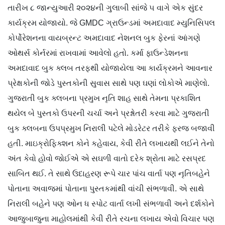
તારીખ ૮ જાન્યુઆરી ૨૦૨૪ની ગુલાબી સાંજે ૫ વાગે એક સુંદર
કાર્યક્રમ યોજાયો. જે GMDC ગ્રાઉન્ડમાં અમદાવાદ મ્યુનિસિપલ
કોર્પોરેશનના વાયબ્રન્ટ અમદાવાદ નેશનલ બુક ફેરનાં આંગણે
ઓથર્સ કોર્નરમાં રાખવામાં આવેલો હતો. કર્મા ફાઉન્ડેશનના
અમદાવાદ બુક ક્લબ તરફથી યોજાયેલા આ કાર્યક્રમને આવનાર
પ્રેક્ષકોની જોડે પુસ્તકોની સુવાસ સાથે પણ ઘણાં લોકોએ માણેલો.
ગુજરાતી બુક ક્લબના પ્રમુખ નૃતિ શાહ સાથે તેમના પ્રકાશિત
થયેલ બે પુસ્તકો ઉપરની ચર્ચા અને પ્રશ્નોતરી કરવા માટે ગુજરાતી
બુક ક્લબના ઉપપ્રમુખ નિરાલી પટેલે મોડરેટર તરીકે ફરજ બજાવી
હતી. માઇક્રોફિક્શન કોને કહેવાય, કેવી રીતે લખાયથી લઈને તેનો
અંત કેવો હોવો જોઈએ એ સઘળી વાતો દરેક શ્રોતા માટે રસપ્રદ
સાબિત થઈ. તે સાથે ઉદાહરણ રૂપે ચાર પાંચ વાર્તા પણ નૃતિબહેને
પોતાના અવાજમાં પોતાના પુસ્તકમાંથી વાંચી સંભળાવી. એ સાથે
નિરાલી બહેને પણ ઓન ધ સ્પોટ વાર્તા લખી સંભળાવી અને દર્શકોને
આજુબાજુના માહોલમાંથી કેવી રીતે રચના લખાય એવો વિચાર પણ