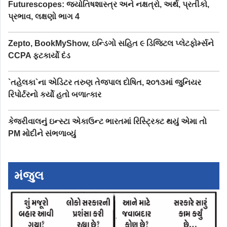
Futurescopes: જ્યોતિષશાસ્ત્ર અને નક્ષત્રો, અર્થ, પ્રતીકો,
પ્રભાવ, લક્ષણો ભાગ 4
Zepto, BookMyShow, ઇન્ડિગો સહિત ૯ ડિજિટલ પ્લેટફોર્મ્સને
CCPA ફટકાર્યો દંડ
`તહેલકા`ના એડિટર તરુણ તેજપાલ દોષિત, ૨૦૧૩માં જુનિયર
રિપોર્ટરનો કર્યો હતો બળાત્કાર
કેજરીવાલનું ઇન્સ્ટા એકાઉન્ટ ભારતમાં રિસ્ટ્રિક્ટ થયું એમા તો
PM મોદીને સંભળાવ્યું
મંજુલ