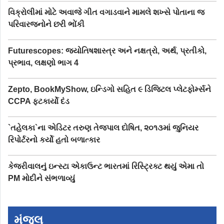
વિક્રોલીમાં મોટે અવાજે ગીત વગાડવાને મામલે શખ્સે પોતાના જ
પરિવારજનોને છરી ભોંકી
Futurescopes: જ્યોતિષશાસ્ત્ર અને નક્ષત્રો, અર્થ, પ્રતીકો,
પ્રભાવ, લક્ષણો ભાગ 4
Zepto, BookMyShow, ઇન્ડિગો સહિત ૯ ડિજિટલ પ્લેટફોર્મ્સને
CCPA ફટકાર્યો દંડ
`તહેલકા`ના એડિટર તરુણ તેજપાલ દોષિત, ૨૦૧૩માં જુનિયર
રિપોર્ટરનો કર્યો હતો બળાત્કાર
કેજરીવાલનું ઇન્સ્ટા એકાઉન્ટ ભારતમાં રિસ્ટ્રિક્ટ થયું એમા તો
PM મોદીને સંભળાવ્યું
મંજુલ