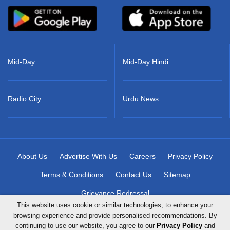
Mid-Day
Mid-Day Hindi
Radio City
Urdu News
About Us
Advertise With Us
Careers
Privacy Policy
Terms & Conditions
Contact Us
Sitemap
Grievance Redressal
This website uses cookie or similar technologies, to enhance your
browsing experience and provide personalised recommendations. By
continuing to use our website, you agree to our
Privacy Policy
and
Copyright © 2026 Mid-Day Infomedia Ltd. All Rights Reserved.