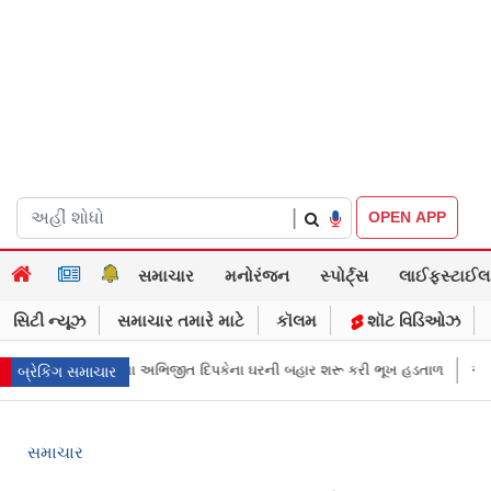
|
OPEN APP
સમાચાર
મનોરંજન
સ્પોર્ટ્સ
લાઈફસ્ટાઈલ
સિટી ન્યૂઝ
સમાચાર તમારે માટે
કૉલમ
શૉટ વિડિઓઝ
ઈતા”: CJPના અભિજીત દિપકેના ઘરની બહાર શરૂ કરી ભૂખ હડતાળ
અભિજીત દિપક
બ્રેકિંગ સમાચાર
સમાચાર