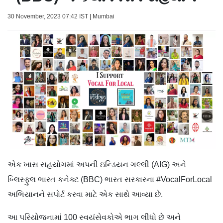
30 November, 2023 07:42 IST | Mumbai
એક ખાસ સહયોગમાં અપની ઇન્ડિયન ગલ્લી (AIG) અને
બ્લિસ્ફુલ ભારત કનેક્ટ (BBC) ભારત સરકારના #VocalForLocal
અભિયાનને સપોર્ટ કરવા માટે એક સાથે આવ્યા છે.
આ પરિયોજનામાં 100 સ્વયંસેવકોએ ભાગ લીધો છે અને