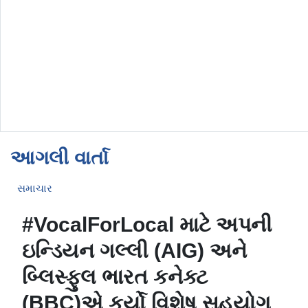
આગલી વાર્તા
સમાચાર
#VocalForLocal માટે અપની
ઇન્ડિયન ગલ્લી (AIG) અને
બ્લિસ્ફુલ ભારત કનેક્ટ
(BBC)એ કર્યો વિશેષ સહયોગ