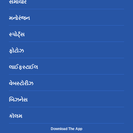
સમાચાર
મનોરંજન
સ્પોર્ટ્સ
ફોટોઝ
લાઈફસ્ટાઈલ
વેબસ્ટોરીઝ
બિઝનેસ
કૉલમ
Download The App