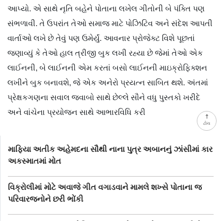
આપ્યો. એ સાથે નૃતિ બહેને પોતાના લખેલ ગીતોની બે પંક્તિ પણ
સંભળાવી. તે ઉપરાંત તેઓ સમાજ માટે પોઝિટિવ અને સંદેશ આપતી
વાર્તાઓ લખે છે તેવું પણ ઉમેર્યું. આવનાર પ્રોજેક્ટ વિશે પૂછતાં
જણાવ્યું કે તેઓ હાલ ત્રીજી બુક લખી રહ્યા છે જેમાં તેઓ એક
લાઈનની, બે લાઈનની એમ કરતાં બસો લાઈનની માઇક્રોફિક્શન
લખીને બુક બનાવશે, જે એક અનેરો પ્રયત્ન સાબિત થશે. અંતમાં
પ્રેક્ષકગણના સવાલ જવાબો સાથે છેલ્લે સૌને વધુ પુસ્તકો ખરીદે
અને વાંચેના પ્રયોજન સાથે આભારવિધિ કરી
ટોચ
માફિયા અતીક અહેમદના સૌથી નાના પુત્ર અબાનનું ઝાંસીમાં કાર
અકસ્માતમાં મોત
વિક્રોલીમાં મોટે અવાજે ગીત વગાડવાને મામલે શખ્સે પોતાના જ
પરિવારજનોને છરી ભોંકી