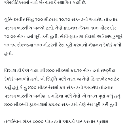
ઍથ્લેટિક્સમાં નવો બેન્ચમાર્ક સ્થાપિત કર્યો છે.
ગુરિન્દરવીર સિંહ ૧૦૦ મીટરમાં ૧૦.૧૦ સેકન્ડનો અવરોધ તોડનાર
પ્રથમ ભારતીય બન્યો હતો. તેણે ફાઇનલ મૅચમાં ૧૦૦ મીટર દોડ
૧૦.૦૯ સેકન્ડમાં પૂરી કરી હતી. સેમી-ફાઇનલ મૅચમાં અનિમેષ કુજુરે
૧૦.૧૫ સેકન્ડમાં ૧૦૦ મીટરની રેસ પૂરી કરવાનો નૅશનલ રેકૉર્ડ કર્યો
હતો.
વિશાલ ટીકેએ ગયા વર્ષે ૪૦૦ મીટરમાં ૪૬.૧૯ સેકન્ડનો રાષ્ટ્રીય
રેકૉર્ડ બનાવ્યો હતો. એ સિદ્ધિ પછી તરત જ તેણે હિંમતભેર જાહેર
કર્યું હતું કે હું ૪૦૦ મીટર રેસમાં ૪૫ સેકન્ડનો અવરોધ તોડનાર
પ્રથમ ભારતીય બનીશ. ૯ મહિના પછી તેણે એ વચન પૂર્ણ કર્યું હતું.
૪૦૦ મીટરની ફાઇનલમાં ૪૪.૯૮ સેકન્ડમાં તેણે રેસ પૂરી કરી હતી.
તેજસ્વિન શંકર ૮૦૦૦ પૉઇન્ટનો આંકડો પાર કરનાર પ્રથમ