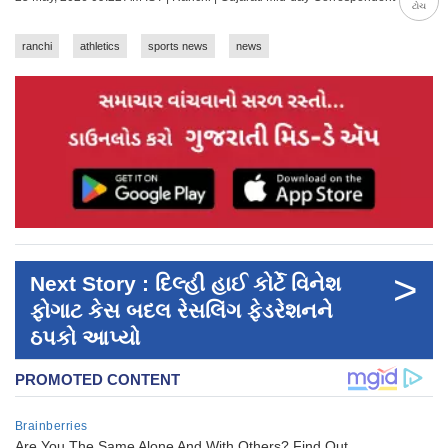
ટોચ
ranchi
athletics
sports news
news
>
Next Story : દિલ્હી હાઈ કોર્ટે વિનેશ
ફોગાટ કેસ બદલ રેસલિંગ ફેડરેશનને
ઠપકો આપ્યો