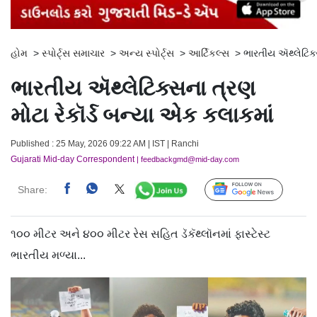
હોમ
>
સ્પોર્ટ્સ સમાચાર
>
અન્ય સ્પોર્ટ્સ
>
આર્ટિકલ્સ
>
ભારતીય ઍથ્લેટિક્
ભારતીય ઍથ્લેટિક્સના ત્રણ
મોટા રેકૉર્ડ બન્યા એક કલાકમાં
Published : 25 May, 2026 09:22 AM | IST | Ranchi
Gujarati Mid-day Correspondent
| feedbackgmd@mid-day.com
Share:
Follow Us
૧૦૦ મીટર અને ૪૦૦ મીટર રેસ સહિત ડૅકૅથ્લૉનમાં ફાસ્ટેસ્ટ
ભારતીય મળ્યા...