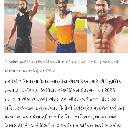
ઐતિહાસિક પ્રદર્શન બાદ ગુરિન્દર સિંહે દેખાડેલી ચબરખીમાં લખ્યું હતું ઃ ‘કાર્ય હજી પૂરું થયું નથી.
૧૦.૧૦ સેકન્ડ? રાહ જુઓ, હું હજી ઊભો છું
રાંચીમાં શનિવારનો દિવસ ભારતીય ઍથ્લેટિક્સ માટે ઐતિહાસિક
રહ્યો હતો. નૅશનલ સિનિયર ઍથ્લેટિક્સ ફેડરેશન કપ 2026
દરમ્યાન એક કલાકની અંદર ૧૦૦ મીટર અને ૪૦૦ મીટર રેસ
સહિત ડૅકૅથ્લૉનમાં ત્રણ ભારતીયોએ રેકૉર્ડબ્રેક પ્રદર્શન કર્યું હતું.
પંજાબના ૨૫ વર્ષના ગુરિન્દરવીર સિંહ, તામિલનાડુના ૨૩ વર્ષના
વિશાલ ટી. કે. અને દિલ્હીના ૨૭ વર્ષના તેજસ્વિન શંકરે ભારતીય