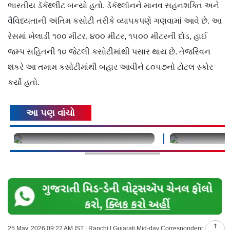
ભારતીય ડૅકૅથ્લીટ બન્યો હતો. ડૅકૅથ્લૉનને માનવ સહનશક્તિ અને
વૈવિધ્યતાની અંતિમ કસોટી તરીકે વ્યાપકપણે ગણવામાં આવે છે. આ
રેસમાં ખેલાડી ૧૦૦ મીટર, ૪૦૦ મીટર, ૧૫૦૦ મીટરની દોડ, હાઈ
જમ્પ સહિતની ૧૦ જેટલી કસોટીમાંથી પસાર થાય છે. તેજસ્વિન
શંકરે આ તમામ કસોટીમાંથી બહાર આવીને ૮૦૫૭નો ટોટલ સ્કોર
કર્યો હતો.
આ પણ વાંચો
undefined
undefined
25 May, 2026 09:22 AM IST | Ranchi | Gujarati Mid-day Correspondent