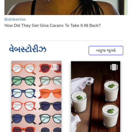
વેબસ્ટોરીઝ
બધુજ જુઓ