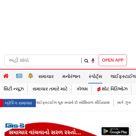
|
OPEN APP
સમાચાર
મનોરંજન
સ્પોર્ટ્સ
લાઈફસ્ટાઈલ
સિટી ન્યૂઝ
સમાચાર તમારે માટે
કૉલમ
શૉટ વિડિઓઝ
ે સોશિયલ મીડિયામાં
માર્ક ઝુકરબર્ગે માની Metaની ભૂલ, ચાઈલ્ડ અબ્યૂઝ કૉન્ટેન્
બ્રેકિંગ સમાચાર