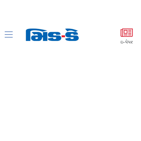
ઇ-પેપર