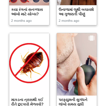
કયા રંગનાં સનગ્લાસ
ઉનાળામાં લૂથી બચાવશે
આંખો માટે યોગ્ય?
આ ગુજરાતી પીણું
2 months ago
2 months ago
માકડના ત્રાસથી કઈ
પરફ્યુમની સુગંધને
રીતે છુટકારો મેળવવો?
લાંબો સમય સુધી