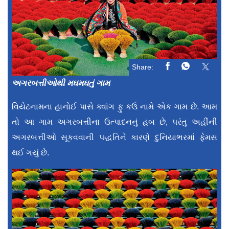
Share:
અગરબત્તીઓથી મઘમઘતું ગામ
વિયેટનામના હાનોઈ પાસે ક્વાંગ ફુ કઉ નામે એક ગામ છે. આમ
તો આ ગામ અગરબત્તીના ઉત્પાદનનું હબ છે, પરંતુ અહીંની
અગરબત્તીઓ સૂકવવાની પદ્ધતિને કારણે દુનિયાભરમાં ફેમસ
થઈ ગયું છે.