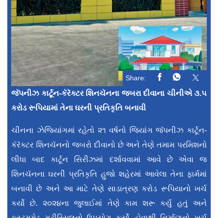
Share:
જૅપનીઝ કાર્ટૂન-કૅરૅક્ટર શિનચૅનના જબરા દીવાના ચીનીએ ૩.૫
કરોડ રૂપિયામાં તેના ઘરની પ્રતિકૃતિ બનાવી
ચીનના ઝેજિયાંગમાં રહેતો ૨૧ વર્ષનો જિયાંગ જૅપનીઝ કાર્ટૂન-
કૅરૅક્ટર શિનચૅનનો જબરો દીવાનો છે અને તેણે તમામ પરમિશનો
લીધા બાદ કાર્ટૂન સિરીઝમાં દર્શાવવામાં આવે છે એવા જ
શિનચૅનના ઘરની પ્રતિકૃતિ હુજો શહેરમાં આવેલા તેના ફાર્મમાં
બનાવી છે અને આ માટે તેણે સાડાત્રણ કરોડ રૂપિયાનો ખર્ચ
કર્યો છે. ૨૦૨૪ના જુલાઈમાં તેણે કામ શરૂ કર્યું હતું અને
કસ્ટમમેડ મટીરિયલનો ઉપયોગ કર્યો હોવાથી નિર્માણનો ખર્ચ