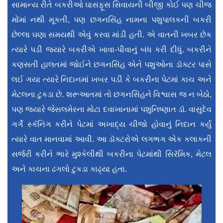
સામાન્ય રીતે બકરીઓ ઘાસફૂસ સિવાયની બીજી કોઈ પણ ચીજ
મોંમાં નથી મૂકતી, પણ છગનસિંહ નામના પશુપાલકની બકરી
છેલ્લા ઘણા સમયથી એવું કરવા માંડી હતી. એ વાતની ખબર છેક
ત્યારે પડી જ્યારે બકરીએ ખાવા-પીવાનું બંધ કરી દીધું. બકરીને
કણસતી હાલતમાં જોઈને છગનસિંહ એને પશુઓના ડૉક્ટર પાસે
લઈ ગયા ત્યારે નિદાનમાં ખબર પડી કે બકરીના પેટમાં કાચ અને
મેટલના ટુકડા છે. શરૂઆતમાં તો છગનસિંહને વિશ્વાસ જ ન બેઠો,
પણ જ્યારે જેસલમેરના મોટા દવાખાનામાં પશુનિષ્ણાત ડૉ. વાસુદેવ
ગર્ગે સ્કૅનિંગ કરીને પેટમાં અખાદ્ય ચીજો હોવાનું નિદાન કર્યું
ત્યારે વાત માનવામાં આવી. આ ડૉક્ટરોએ લગભગ એક કલાકની
સર્જરી કરીને ભારે મુશ્કેલીથી બકરીના પેટમાંથી સિરૅમિક, મેટલ
અને કાચના ઢગલો ટુકડા કાઢ્યા હતા.