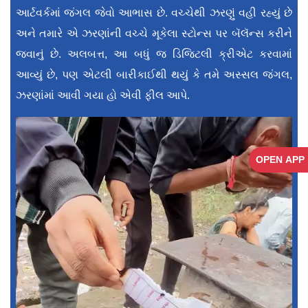
આર્ટવર્કમાં જંગલ જેવો આભાસ છે. વચ્ચેથી ઝરણું વહી રહ્યું છે
અને તમારે એ ઝરણાંની વચ્ચે મૂકેલા સ્ટોન્સ પર બૅલૅન્સ કરીને
જવાનું છે. અલબત્ત, આ બધું જ ડિજિટલી ક્રીએટ કરવામાં
આવ્યું છે, પણ એટલી બારીકાઈથી થયું કે તમે અસ્સલ જંગલ,
ઝરણાંમાં આવી ગયા હો એવી ફીલ આપે.
OPEN APP