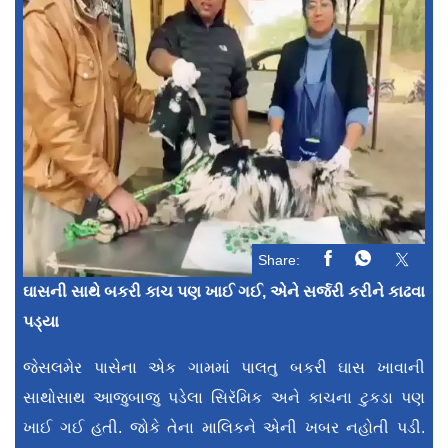
Share:
ઘાસની સાથે બકરી કાચ પણ ખાઈ ગઈ, એને સર્જરી કરીને કાઢવા
પડ્યા
જેસલમેર પાસેના એક ગામમાં પાલતુ બકરી ઘાસ ખાવાની
સાથોસાથ આજુબાજુ પડેલા સિરૅમિક અને કાચના ટુકડા પણ
ખાઈ ગઈ હતી. જોકે તેના માલિકને એની ખબર નહોતી પડી.