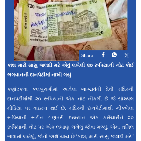
Share:
કાશ મારી સાસુ જલદી મરે એવું લખેલી ૨૦ રૂપિયાની નોટ કોઈ
ભગવાનની દાનપેટીમાં નાખી ગયું
કર્ણાટકના કલબુરાગીમાં આવેલા ભાગ્યવંતી દેવી મંદિરની
દાનપેટીમાંથી ૨૦ રૂપિયાની એક નોટ નીકળી છે જે સોશ્યલ
મીડિયા પર વાઇરલ થઈ છે. મંદિરની દાનપેટીમાંથી નીકળેલા
રૂપિયાની રૂટીન ગણતરી દરમ્યાન એક કર્મચારીને ૨૦
રૂપિયાની નોટ પર એક લખાણ લખેલું જોવા મળ્યું. એમાં તમિલ
ભાષામાં લખેલું, જેનો અર્થ થાય છે ‘કાશ, મારી સાસુ જલદી મરે.’