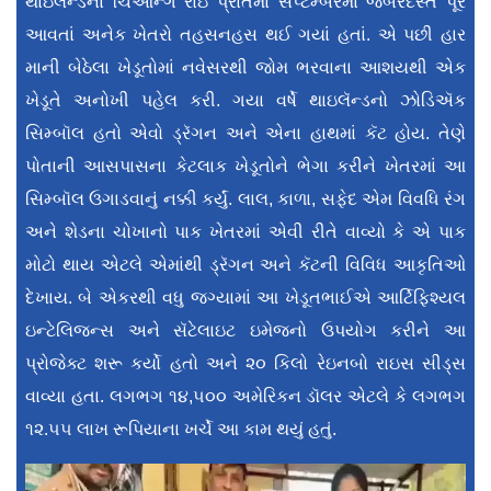
થાઇલૅન્ડના ચિઆન્ગ રાઇ પ્રાંતમાં સપ્ટેમ્બરમાં જબરદસ્ત પૂર
આવતાં અનેક ખેતરો તહસનહસ થઈ ગયાં હતાં. એ પછી હાર
માની બેઠેલા ખેડૂતોમાં નવેસરથી જોમ ભરવાના આશયથી એક
ખેડૂતે અનોખી પહેલ કરી. ગયા વર્ષે થાઇલૅન્ડનો ઝોડિઍક
સિમ્બૉલ હતો એવો ડ્રૅગન અને એના હાથમાં કૅટ હોય. તેણે
પોતાની આસપાસના કેટલાક ખેડૂતોને ભેગા કરીને ખેતરમાં આ
સિમ્બૉલ ઉગાડવાનું નક્કી કર્યું. લાલ, કાળા, સફેદ એમ વિવધિ રંગ
અને શેડના ચોખાનો પાક ખેતરમાં એવી રીતે વાવ્યો કે એ પાક
મોટો થાય એટલે એમાંથી ડ્રૅગન અને કૅટની વિવિધ આકૃતિઓ
દેખાય. બે એકરથી વધુ જગ્યામાં આ ખેડૂતભાઈએ આર્ટિફિશ્યલ
ઇન્ટેલિજન્સ અને સૅટેલાઇટ ઇમેજનો ઉપયોગ કરીને આ
પ્રોજેક્ટ શરૂ કર્યો હતો અને ૨૦ કિલો રેઇનબો રાઇસ સીડ્સ
વાવ્યા હતા. લગભગ ૧૪,૫૦૦ અમેરિકન ડૉલર એટલે કે લગભગ
૧૨.૫૫ લાખ રૂપિયાના ખર્ચે આ કામ થયું હતું.