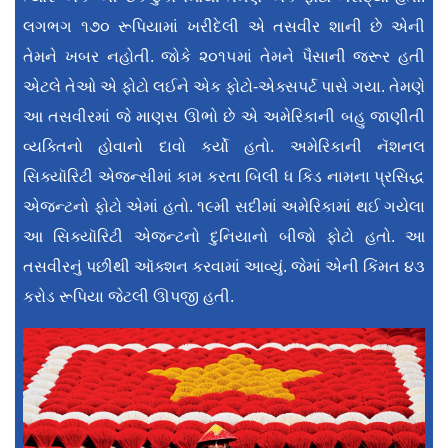
લગભગ ૧૭૦ રૂપિયામાં ખરીદેલી એ તસવીર શાની છે એની
તેમને ખબર નહોતી. જોકે ૨૦૧૫માં તેમને પૈસાની જરૂર હતી
એટલે તેઓ એ ફોટો લઈને એક ફોટો-એક્સપર્ટ પાસે ગયા. તેમણે
આ તસવીરમાં જે માણસ ઊભો છે એ અમેરિકાની બહુ જાણીતી
વ્યક્તિનો હોવાનો દાવો કર્યો હતો. અમેરિકાની નૅશનલ
સિક્યૉરિટી એજન્સીમાં કામ કરતા બિલી ધ કિડ નામના પ્રસિદ્ધ
એજન્ટનો ફોટો એમાં હતો. ૧૯મી સદીમાં અમેરિકામાં થઈ ગયેલા
આ સિક્યૉરિટી એજન્ટનો દુનિયાનો બીજો ફોટો હતો. આ
તસવીરનું પછીથી ઑક્શન કરવામાં આવ્યું. જેમાં એની કિંમત ૪૩
કરોડ રૂપિયા જેટલી ઊપજી હતી.