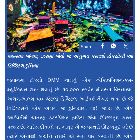
Share:
અસ્સલ જંગલ, ઝરણાં જેવો જ અનુભવ કરાવશે ટોક્યોની આ
ડિજિટલ દુનિયા
જપાનમાં ટોક્યો DMM નામનું એક એક્ઝિબિશન-કમ-
મ્યુઝિયમ શરૂ થવાનું છે. ૧૦,૦૦૦ સ્ક્વેર મીટરના વિસ્તારમાં
અલગ-અલગ ૫૦ જેટલાં ડિજિટલ આર્ટવર્ક તૈયાર થયાં છે જે
વિઝિટર્સને એક અલગ જ દુનિયામાં લઈ જાય છે. એક
આર્ટવર્કમાં ચોતરફ કૅટરપિલર હાઉસ જેવા ઊછળકૂદ કરતા
પથ્થર છે. ચારેય દીવાલો પર માત્ર એ જ પથ્થરો ઊછળકૂદ કરે છે
ત્યારે એનાથી બચીને તમારે એ રૂમ પાર કરવાની છે. એક