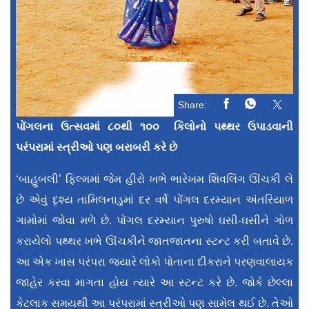
Share:
પોંગલના ઉત્સવમાં ૮૦થી ૧૦૦ કિલોનો પથ્થર ઉપાડવાની
પરંપરામાં સ્ત્રીઓ પણ બરાબરી કરે છે
‘બાહુબલી’ ફિલ્મમાં જેમ હીરો ખભે ભારેખમ શિવલિંગ ઊંચકી લે
છે એવું દૃશ્ય તામિલનાડુમાં દર વર્ષે પોંગલ દરમ્યાન અંતરિયાળ
ગામોમાં જોવા મળે છે. પોંગલ દરમ્યાન પુરુષો ઘસી-ઘસીને ગોળ
કરાયેલો પથ્થર ખભે ઊંચકીને જાતજાતના સ્ટન્ટ કરી બતાવે છે.
આ એક ખાસ પરંપરા જ્યારે લોકો પોતાના દીકરાને પરણવાલાયક
જાહેર કરવા માગતા હોય ત્યારે આ સ્ટન્ટ કરે છે. જોકે છેલ્લા
કેટલાક સમયથી આ પરંપરામાં સ્ત્રીઓ પણ સામેલ થઈ છે. તેઓ