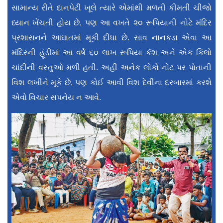
સામાન્ય રીતે દાનપેટી ખૂલે ત્યારે એમાંથી મળતી કીમતી ચીજો
ધ્યાન ખેંચતી હોય છે, પણ આ વખતે ૨૦ રૂપિયાની નોટે મંદિર
પ્રશાસનને આઘાતમાં મૂકી દીધા છે. સાવ નાનકડા એવા આ
મંદિરની હૂંડીમાં આ વર્ષે ૬૦ લાખ રૂપિયા કૅશ અને એક કિલો
ચાંદીની વસ્તુઓ મળી હતી. અહીં અનેક લોકો નોટ પર પોતાની
વિશ લખીને મૂકે છે, પણ કોઈ આવી વિશ દેવીના દરબારમાં કરશે
એવો વિચાર સપનેય ન આવે.