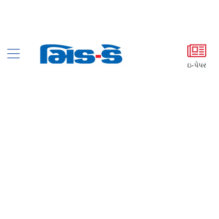
ઇ-પેપર