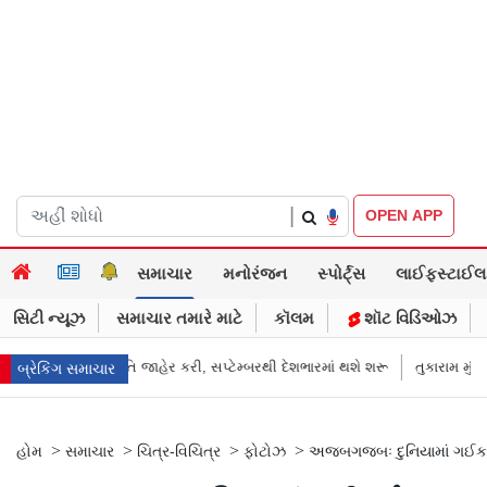
|
OPEN APP
સમાચાર
મનોરંજન
સ્પોર્ટ્સ
લાઈફસ્ટાઈલ
સિટી ન્યૂઝ
સમાચાર તમારે માટે
કૉલમ
શૉટ વિડિઓઝ
ેર કરી, સપ્ટેમ્બરથી દેશભારમાં થશે શરૂ
તુકારામ મુંઢે On Fire: "સરકારી નિય
બ્રેકિંગ સમાચાર
>
>
>
>
હોમ
સમાચાર
ચિત્ર-વિચિત્ર
ફોટોઝ
અજબગજબઃ દુનિયામાં ગઈકાલ