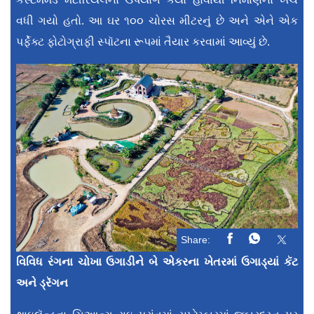
વધી ગયો હતો. આ ઘર ૧૦૦ ચોરસ મીટરનું છે અને એને એક
પર્ફેક્ટ ફોટોગ્રાફી સ્પૉટના રૂપમાં તૈયાર કરવામાં આવ્યું છે.
Share:
વિવિધ રંગના ચોખા ઉગાડીને બે એકરના ખેતરમાં ઉગાડ્યાં કૅટ
અને ડ્રૅગન