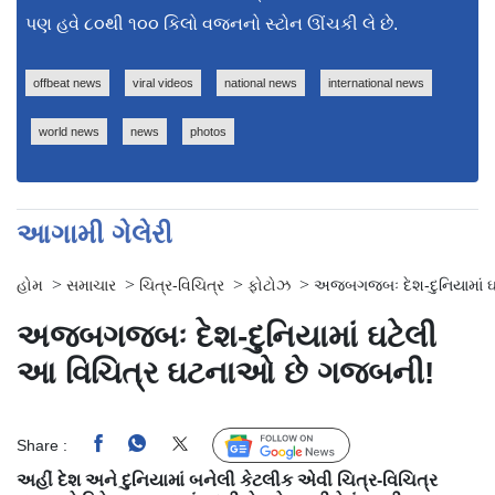
પણ હવે ૮૦થી ૧૦૦ કિલો વજનનો સ્ટોન ઊંચકી લે છે.
offbeat news
viral videos
national news
international news
world news
news
photos
આગામી ગેલેરી
>
>
>
>
હોમ
સમાચાર
ચિત્ર-વિચિત્ર
ફોટોઝ
અજબગજબઃ દેશ-દુનિયામાં 
અજબગજબઃ દેશ-દુનિયામાં ઘટેલી
આ વિચિત્ર ઘટનાઓ છે ગજબની!
Share :
Follow Us
અહીં દેશ અને દુનિયામાં બનેલી કેટલીક એવી ચિત્ર-વિચિત્ર