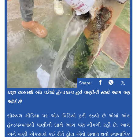
Share:
ઘણા વખતથી બંધ પડેલો હૅન્ડપમ્પ હવે પાણીની સાથે આગ પણ
ઓકે છે
સોશ્યલ મીડિયા પર એક વિડિયો ફરી રહ્યો છે એમાં એક
હૅન્ડપમ્પમાંથી પાણીની સાથે આગ પણ નીકળી રહી છે. આગ
અને પાણી એકસાથે કઈ રીતે હોય એવો સવાલ થવો સ્વાભાવિક