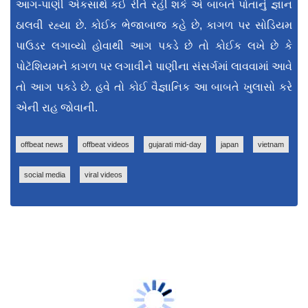
આગ-પાણી એકસાથે કઈ રીતે રહી શકે એ બાબતે પોતાનું જ્ઞાન
ઠાલવી રહ્યા છે. કોઈક ભેજાબાજ કહે છે, કાગળ પર સોડિયમ
પાઉડર લગાવ્યો હોવાથી આગ પકડે છે તો કોઈક લખે છે કે
પોટૅશિયમને કાગળ પર લગાવીને પાણીના સંસર્ગમાં લાવવામાં આવે
તો આગ પકડે છે. હવે તો કોઈ વૈજ્ઞાનિક આ બાબતે ખુલાસો કરે
એની રાહ જોવાની.
offbeat news
offbeat videos
gujarati mid-day
japan
vietnam
social media
viral videos