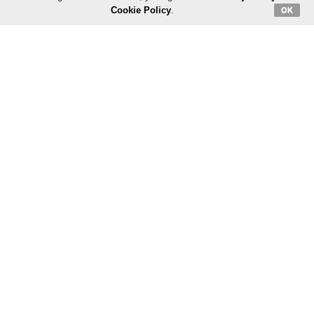
Cookie Policy
.
OK
ફોટોઝ
લાઈફસ્ટાઈલ
વેબસ્ટોરીઝ
બિઝનેસ
કૉલમ
Download The App
Mid-Day
Mid-Day Hindi