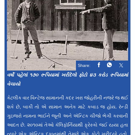
Share:
વર્ષો પહેલાં ૧૭૦ રૂપિયામાં ખરીદેલો ફોટો ૪૩ કરોડ રૂપિયામાં
વેચાયો
કેટલીક વાર વિન્ટેજ સામાનની કદર ખરા જોહરીની નજરે જ થઈ
શકે છે, બાકી તો એ સામાન અનેક માટે કબાડ જ હોય. રૅન્ડી
ગુઇજરો નામના ભાઈને જૂની અને ઍન્ટિક ચીજો ભેગી કરવાની
આદત છે. ૨૦૧૦માં તેઓ કૅલિફૉર્નિયાથી ફ્રેસ્કો જઈ રહ્યા હતા
ત્યારે એક ઍન્ટિક દુકાનમાંથી તેમણે એક ફોટો ખરીદ્યો હતો.