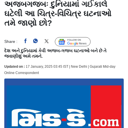
અજબગજબઃ દુનિયામાં ગઈકાલે
ઘટેલી આ ચિત્ર-વિચિત્ર ઘટનાઓ
તમે જાણો છો?
Share :
Follow Us
દેશ અને દુનિયામાં કેવી અજબ-ગજબ ઘટનાઓ બને છે તે
જવાણીશું અમે તમને.
Updated on :
17 January, 2025 03:45 IST | New Delhi | Gujarati Mid-day
Online Correspondent