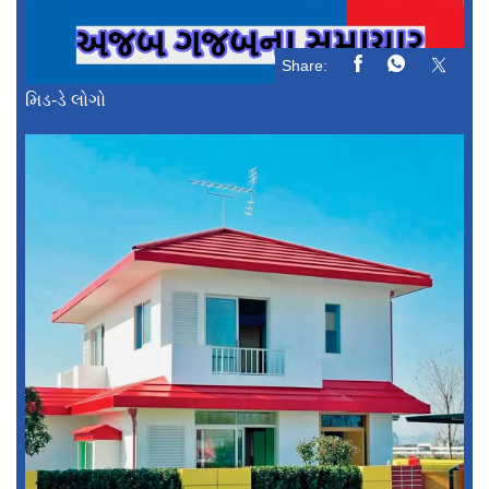
Share:
મિડ-ડે લોગો