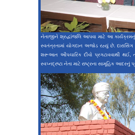
નેતાજીને શ્રદ્ધાંજલિ આપવા માટે આ કાર્યક્ર
સ્વતંત્રતામાં યોગદાન અજોડ રહ્યું છે. દારાસિં
શરૂઆત ઔપચારિક દીવો પ્રગટાવવાથી થઈ, ત્યા
સ્વપ્નદ્રષ્ટા નેતા માટે રાષ્ટ્રના સામૂહિક આદરનું પ