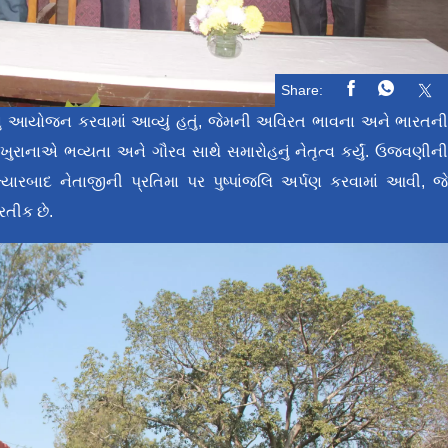
Share:
મનું આયોજન કરવામાં આવ્યું હતું, જેમની અવિરત ભાવના અને ભારતન
ગ ખુરાનાએ ભવ્યતા અને ગૌરવ સાથે સમારોહનું નેતૃત્વ કર્યું. ઉજવણીન
રબાદ નેતાજીની પ્રતિમા પર પુષ્પાંજલિ અર્પણ કરવામાં આવી, જ
્રતીક છે.