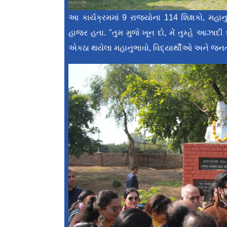
આ કાર્યક્રમમાં 9 રાજ્યોના 114 શિક્ષકો, મહા
હાજર હતા. "તુમ મુજે ખૂન દો, મેં તુમ્હે આઝાદી
એકઠા થયેલા મહાનુભાવો, વિદ્યાર્થીઓ અને જનત