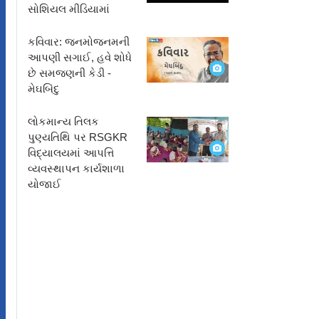
સોશિયલ મીડિયામાં
કવિવાર: જનમોજનમની
આપણી સગાઈ, હવે શોધે
છે સમજણની કેડી -
ી
મેઘબિંદુ
ી
લોકમાન્ય તિલક
ે
પુણ્યતિથિ પર RSGKR
વિદ્યાલયમાં આપત્તિ
વ્યવસ્થાપન કાર્યશાળા
યોજાઈ