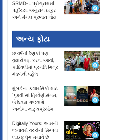
SRMDના પ્રોગ્રામમાં
પહોંચ્યા અનુરાગ ઠાકુર
અને મંગલ પ્રભાત લોઢા
અન્ય ફોટા
છ વર્ષની ટેણકી પણ
વૃક્ષારોપણ કરવા આવી,
કાંદિવલીમાં પ્રગતિ મિત્ર
મંડળની પહેલ
મુંબઈના કલારસિકો માટે
`પૃથ્વી`માં ત્રિવેણીસંગમ,
બે દિવસ ભજવાશે
અનોખા નાટ્યપ્રયોગ
Digitally Yours: આમની
જનાવરો વચ્ચેની સિમ્પલ
લાઈફ ધૂમ મચાવે છે