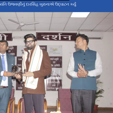
તિ ઉજવણીનું દારસિંહ ખુરાનાએ ઉદ્ઘાટન કર્યું