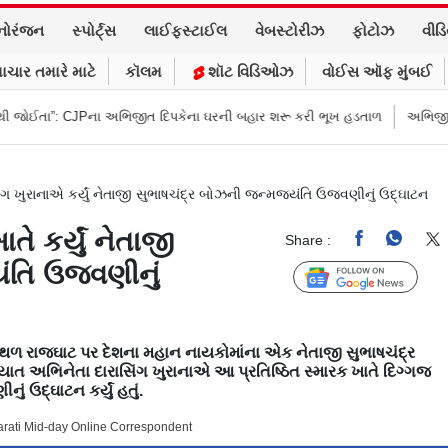
નોરંજન
સ્પોર્ટ્સ
લાઈફસ્ટાઈલ
વેબસ્ટોરીઝ
ફોટોઝ
વીડ
ાચાર તમારે માટે
કૉલમ
શૉટ વિડિઓઝ
વોઈસ ઑફ મુંબઈ
દિપકેના ઘરની બહાર શરૂ કરી ભૂખ હડતાળ
અભિજીત દિપકેએ CJPની નવી નીતિ જાહ
િંગ ખુરાનાએ કર્યું નેતાજી સુભાષચંદ્ર બોઝની જન્મજયંતિ ઉજવણીનું ઉદ્ઘાટન
ે કર્યું નેતાજી
Share :
ંતિ ઉજવણીનું
Follow Us
લ સ્થળ રાજઘાટ પર દેશના મહાન નાયકોમાંના એક નેતાજી સુભાષચંદ્ર
્યાત અભિનેતા દારાસિંગ ખુરાનાએ આ પ્રતિષ્ઠિત સ્મારક ખાતે દિગ્ગજ
 ઉદ્ઘાટન કર્યું હતું.
jarati Mid-day Online Correspondent