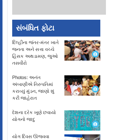
સંબંધિત ફોટા
દિલ્હીના જંતર-મંતર ખાતે
જનતા અને સત્તા વચ્ચે
હિંસક અથડામણ, જુઓ
તસવીરો
Photos: અનંત
અંબાણીએ તિરુપતિમાં
કરાવ્યું મુંડન, જાણો શું
કરી જાહેરાત
દેશના દરેક ખૂણે છવાયો
યોગનો જાદુ
યોગ દિવસ ઊજવવા