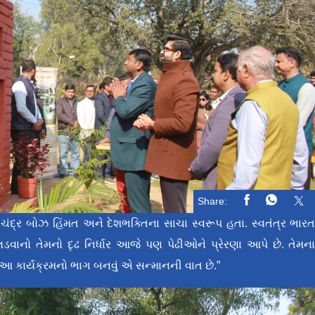
Share:
ષચંદ્ર બોઝ હિંમત અને દેશભક્તિના સાચા સ્વરૂપ હતા. સ્વતંત્ર ભાર
લડવાનો તેમનો દૃઢ નિર્ધાર આજે પણ પેઢીઓને પ્રેરણા આપે છે. તેમન
ાર્યક્રમનો ભાગ બનવું એ સન્માનની વાત છે.”