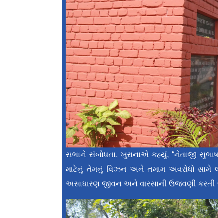
સભાને સંબોધતા, ખુરાનાએ કહ્યું, “નેતાજી સુભા
માટેનું તેમનું વિઝન અને તમામ અવરોધો સામે 
અસાધારણ જીવન અને વારસાની ઉજવણી કરતી આ ક