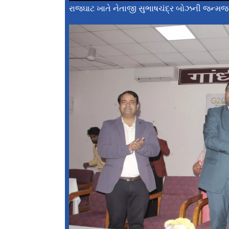
રાજઘાટ ખાતે નેતાજી સુભાષચંદ્ર બોઝની જન્મજયં