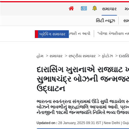
સમાચાર
મ
સિટી ન્યૂઝ
સમ
 મોકલાવ્યા પણ હાજરી ન આપી
“બીજા કેજરીવાલ નથી જોઈતા”: CJPના અભિજીત 
બ્રેકિંગ સમાચાર
>
>
>
>
હોમ
સમાચાર
રાષ્ટ્રીય સમાચાર
ફોટોઝ
દારાસ
દારાસિંગ ખુરાનાએ રાજઘાટ ખાત
સુભાષચંદ્ર બોઝની જન્મજય
ઉદ્ઘાટન
ભારતના સ્વતંત્રતા સંગ્રામમાં ઊંડે સુધી જડાયે
બોઝને ભાવભીનું શ્રદ્ધાંજલિ આપવામાં આવી. પ્રખ
નેતાજીની ૧૨૮મી જન્મજયંતિ નિમિત્તે ભવ્ય ઉજવણીનું
Updated on :
28 January, 2025 09:31 IST | New Delhi | Gu