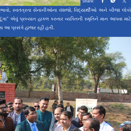
Share:
નુભાવો, સ્વતંત્રતા સેનાનીઓના વંશજો, વિદ્યાર્થીઓ અને બીજા લોક
 દૂંગા" એવું પ્રખ્યાત હાકલ કરનાર વ્યક્તિની સ્મૃતિને માન આપવા માટ
ા આ પ્રસંગે હાજર રહી હતી.