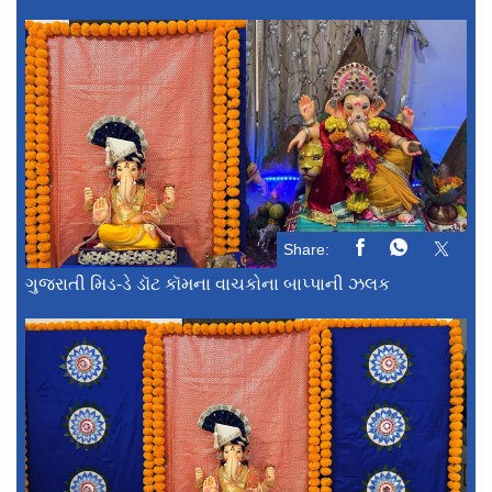
Share:
ગુજરાતી મિડ-ડે ડૉટ કૉમના વાચકોના બાપ્પાની ઝલક