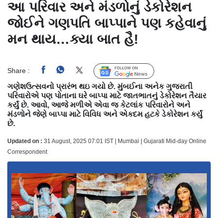
આ પરિવાર અને મંડળોનું ડેકોરેશન
જોઈને ગણપતિ બાપ્પાને પણ કહેવાનું
મન થાય…ક્યા બાત હૈ!
Share :
Follow Us
ગણેશઉત્સવનો પ્રારંભ થઇ ગયો છે. મુંબઈના અનેક ગુજરાતી
પરિવારોએ પણ પોતાના ઘરે બાપ્પા માટે જાતભાતનું ડેકોરેશન તૈયાર
કર્યું છે. આવો, આજે મળીએ એવા જ કેટલાંક પરિવારોને અને
મંડળોને જેણે બાપ્પા માટે વિવિધ અને એકદમ હટકે ડેકોરેશન કર્યું
છે.
Updated on :
31 August, 2025 07:01 IST | Mumbai | Gujarati Mid-day Online
Correspondent