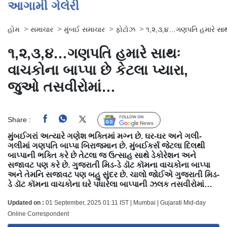
આગામી ગેલેરી
>
>
>
>
હોમ
સમાચાર
મુંબઈ સમાચાર
ફોટોઝ
૧,૨,૩,૪…ગણપતિ હમારે સાથઃ
૧,૨,૩,૪…ગણપતિ હમારે સાથઃ
વાચકોના બાપ્પા છે કેટલા પ્યારા,
જુઓ તસવીરોમાં…
Share :
Follow Us
મુંબઈગરાં અત્યારે ગણેશ ભક્તિમાં મગ્ન છે. ઘર-ઘર અને ગલી-
ગલીમાં ગણપતિ બાપ્પા બિરાજમાન છે. મુંબઈકર્સ જેટલા દિલથી
બાપ્પાની ભક્તિ કરે છે તેટલા જ ઉત્સાહ સાથે ડેકોરેશન અને
સજાવટ પણ કરે છે. ગુજરાતી મિડ-ડે ડૉટ કૉમના વાચકોના બાપ્પા
અને તેમનિ સજાવટ પણ બહુ સુંદર છે. ચાલો જોઈએ ગુજરાતી મિડ-
ડે ડૉટ કૉમના વાચકોના ઘરે પધારેલા બાપ્પાની ઝલક તસવીરોમાં…
Updated on :
01 September, 2025 01:11 IST | Mumbai | Gujarati Mid-day
Online Correspondent