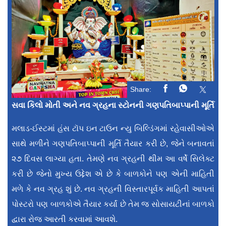
Share:
સવા કિલો મોતી અને નવ ગ્રહના સ્ટોનની ગણપતિબાપ્પાની મૂર્તિ
મલાડ-ઈસ્ટમાં હંસ ટૉપ ઇન ટાઉન ન્યુ બિલ્ડિંગમાં રહેવાસીઓએ
સાથે મળીને ગણપતિબાપ્પાની મૂર્તિ તૈયાર કરી છે, જેને બનાવતાં
૨૭ દિવસ લાગ્યા હતા. તેમણે નવ ગ્રહની થીમ આ વર્ષે સિલેક્ટ
કરી છે જેનો મુખ્ય ઉદ્દેશ એ છે કે બાળકોને પણ એની માહિતી
મળે કે નવ ગ્રહ શું છે. નવ ગ્રહની વિસ્તારપૂર્વક માહિતી આપતાં
પોસ્ટરો પણ બાળકોએ તૈયાર કર્યાં છે તેમ જ સોસાયટીનાં બાળકો
દ્વારા રોજ આરતી કરવામાં આવશે.