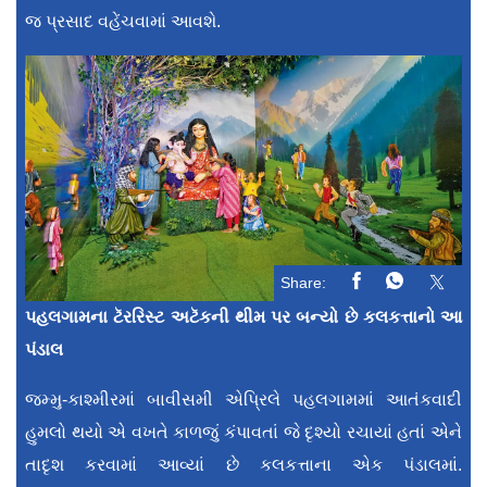
જ પ્રસાદ વહેંચવામાં આવશે.
Share:
પહલગામના ટૅરરિસ્ટ અટૅકની થીમ પર બન્યો છે કલકત્તાનો આ
પંડાલ
જમ્મુ-કાશ્મીરમાં બાવીસમી એપ્રિલે પહલગામમાં આતંકવાદી
હુમલો થયો એ વખતે કાળજું કંપાવતાં જે દૃશ્યો રચાયાં હતાં એને
તાદૃશ કરવામાં આવ્યાં છે કલકત્તાના એક પંડાલમાં.