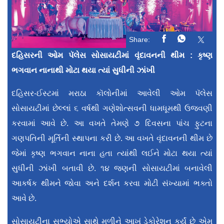
Share:
દહિસરની ઓમ પૅલેસ સોસાયટીમાં વૃંદાવનની થીમ : કૃષ્ણ
ભગવાન નાનાથી મોટા થયા ત્યાં સુધીની ઝાંખી
દહિસર-ઈસ્ટમાં મરાઠા કૉલોનીમાં આવેલી ઓમ પૅલેસ
સોસાયટીમાં છેલ્લાં ૬ વર્ષથી ગણેશોત્સવની ધામધૂમથી ઉજવણી
કરવામાં આવે છે. આ વખતે તેમણે ૭ દિવસના પાંચ ફુટના
ગણપતિની મૂર્તિની સ્થાપના કરી છે. આ વખતે વૃંદાવનની થીમ છે
જેમાં કૃષ્ણ ભગવાન નાના હતા ત્યાંથી લઈને મોટા થયા ત્યાં
સુધીની ઝાંખી બતાવી છે. ૧૪ જણની સોસાયટીમાં બનાવેલી
આકર્ષક થીમને જોવા અને દર્શન કરવા મોટી સંખ્યામાં ભક્તો
આવે છે.
સોસાયટીના સભ્યોએ સાથે મળીને આખું ડેકોરેશન કર્યું છે એમ