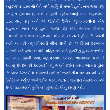
ન્યુઝપેપર દ્વારા લોકોને બધી માહિતી મળતી હતી, સમાજમાં પણ
જાગૃતિ ફેલાવવાનું અને માહિતી પહોંચાડવાનું કામ ન્યુઝપેપર
દ્વારા થતું હતું અને એ લોકોની દૈનિક જીવનચર્યાનો એક
મહત્ત્વનો ભાગ પણ હતો. આજે પણ મોટા ભાગના લોકોના
દિવસની શરૂઆત ન્યુઝપેપર વાંચીને જ થતી હોય છે. આથી
અમે આ વર્ષે ન્યુઝપેપરની થીમ રાખી છે. ૧૧ દિવસ દરમ્યાન
બાળકો માટે ડ્રૉઇંગસ્પર્ધા, મહિલાઓ માટે હલ્દી-કુંકૂ, છપ્પનભોગ,
સત્યનારાયણની કથા, મહાપ્રસાદ વગેરેનું આયોજન કરવામાં
આવ્યું છે. દર વર્ષે ૪૦૦૦થી વધુ ભક્તો દર્શન કરવા આવતા હોય
છે. ડોન્ટ ડિસ્ટર્બ ધ નેચરની ઇકો-ફ્રેન્ડ્લી થીમ પર આ વર્ષે અમે
ડેકોરેશન કર્યું છે અને દર્શન કરવા આવતા ભક્તોને મેસેજ આપ્યો
છે કે પર્યાવરણને હાનિ ન પહોંચાડો, એનું રક્ષણ કરો.’