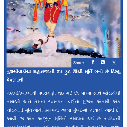
Share:
તુલસીવાડીચા મહારાજાની ૨૫ ફુટ ઊંચી મૂર્તિ બની છે ટિશ્યુ
પેપરમાંથી
ગણપતિબાપ્પાની પધરામણી થઈ ગઈ છે. બાપ્પા સાથે જોડાયેલી
કથાઓ અને તેમના સ્વરૂપનાં વર્ણનો મુજબ એકથી એક
ચડિયાતી મૂર્તિઓની સ્થાપના આખા મુંબઈમાં કરવામાં આવી છે.
આવી જ એક અદ્ભુત મૂર્તિની સ્થાપના થઈ છે તાડદેવની