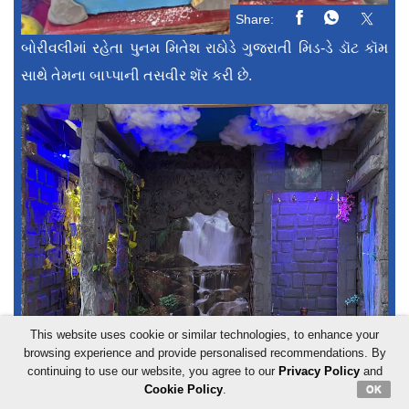
Share:
બોરીવલીમાં રહેતા પુનમ મિતેશ રાઠોડે ગુજરાતી મિડ-ડે ડૉટ કૉમ
સાથે તેમના બાપ્પાની તસવીર શૅર કરી છે.
This website uses cookie or similar technologies, to enhance your
browsing experience and provide personalised recommendations. By
continuing to use our website, you agree to our
Privacy Policy
and
Cookie Policy
.
OK