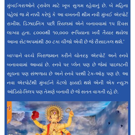
મુંબઈગરાઓને ટ્રાવેલ માટે ખૂબ સુગમ રહેવાનું છે. બે મહિના
પહેલાં જ મેં નક્કી કરેલું કે આ વખતની થીમ નવી મુંબઈ ઍરપોર્ટ
રાખીશ. ડિઝાઇનિંગ પછી રિયલમાં એને બનાવવામાં ૧૫ દિવસ
લાગ્યા હતા. ૮૦૦૦થી ૧૦,૦૦૦ રૂપિયાના ખર્ચે તૈયાર થયેલા
આખા સેટઅપમાંથી ૭૦ ટકા ચીજો એવી છે જે રીસાઇકલ થશે.’
બાપ્પાને વચ્ચે બિરાજમાન કરીને ચોતરફ ઍરપોર્ટ અને રનવે
બનાવવામાં આવ્યાં છે. રનવે પર પ્લેન પણ છે જેમાં પાઇલટની
સૂચના પણ સંભળાય છે અને રનવે પરથી ટેક-ઑફ પણ છે. આ
નવા ઍરપોર્ટથી મુંબઈને કેટલો ફાયદો થશે એની એક ન્યુઝ
ઑડિયો-ક્લિપ પણ તેમણે બનાવી છે જે સતત વાગતી રહે છે.