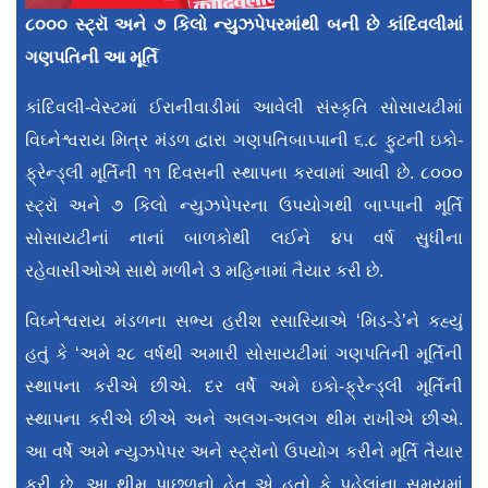
૮૦૦૦ સ્ટ્રૉ અને ૭ કિલો ન્યુઝપેપરમાંથી બની છે કાંદિવલીમાં
ગણપતિની આ મૂર્તિ
કાંદિવલી-વેસ્ટમાં ઈરાનીવાડીમાં આવેલી સંસ્કૃતિ સોસાયટીમાં
વિઘ્નેશ્વરાય મિત્ર મંડળ દ્વારા ગણપતિબાપ્પાની ૬.૮ ફુટની ઇકો-
ફ્રેન્ડ્લી મૂર્તિની ૧૧ દિવસની સ્થાપના કરવામાં આવી છે. ૮૦૦૦
સ્ટ્રૉ અને ૭ કિલો ન્યુઝપેપરના ઉપયોગથી બાપ્પાની મૂર્તિ
સોસાયટીનાં નાનાં બાળકોથી લઈને ૪૫ વર્ષ સુધીના
રહેવાસીઓએ સાથે મળીને ૩ મહિનામાં તૈયાર કરી છે.
વિઘ્નેશ્વરાય મંડળના સભ્ય હરીશ રસારિયાએ ‘મિડ-ડે’ને કહ્યું
હતું કે ‘અમે ૨૮ વર્ષથી અમારી સોસાયટીમાં ગણપતિની મૂર્તિની
સ્થાપના કરીએ છીએ. દર વર્ષે અમે ઇકો-ફ્રેન્ડ્લી મૂર્તિની
સ્થાપના કરીએ છીએ અને અલગ-અલગ થીમ રાખીએ છીએ.
આ વર્ષે અમે ન્યુઝપેપર અને સ્ટ્રૉનો ઉપયોગ કરીને મૂર્તિ તૈયાર
કરી છે. આ થીમ પાછળનો હેતુ એ હતો કે પહેલાંના સમયમાં