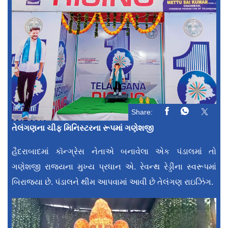
Share:
તેલંગણના ચીફ મિનિસ્ટરના રૂપમાં ગણેશજી
હૈદરાબાદમાં કૉન્ગ્રેસ નેતાએ બનાવેલા એક પંડાલમાં તો
ગણેશજી રાજ્યના મુખ્ય પ્રધાન એ. રેવન્થ રેડ્ડીના સ્વરૂપમાં
બિરાજ્યા છે. પંડાલને થીમ આપવામાં આવી છે તેલંગણ રાઇઝિંગ.