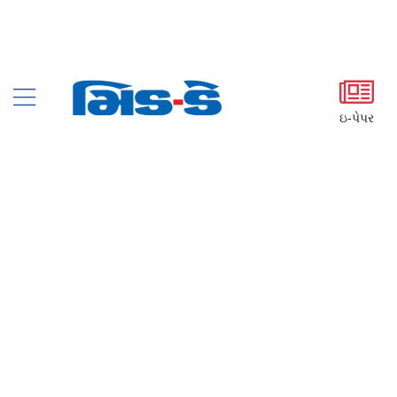
ઇ-પેપર