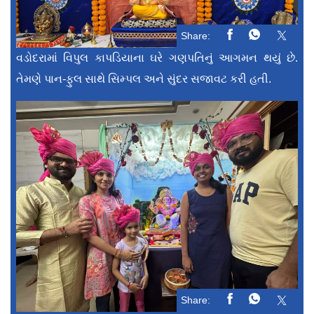
Share:
વડોદરામાં વિપુલ કાપડિયાના ઘરે ગણપતિનું આગમન થયું છે.
તેમણે પાન-ફુલ સાથે સિમ્પલ અને સુંદર સજાવટ કરી હતી.
Share: