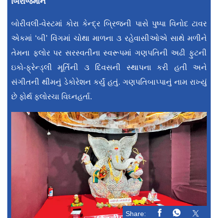
બિરાજમાન
બોરીવલી-વેસ્ટમાં કોરા કેન્દ્ર બ્રિજની પાસે પુષ્પા વિનોદ ટાવર
એકમાં ‘બી’ વિંગમાં ચોથા માળના ૩ રહેવાસીઓએ સાથે મળીને
તેમના ફ્લોર પર સરસ્વતીના સ્વરૂપમાં ગણપતિની અઢી ફુટની
ઇકો-ફ્રેન્ડ્લી મૂર્તિની ૩ દિવસની સ્થાપના કરી હતી અને
સંગીતની થીમનું ડેકોરેશન કર્યું હતું. ગણપતિબાપ્પાનું નામ રાખ્યું
છે ફોર્થ ફ્લોરચા વિઘ્નહર્તા.
Share: