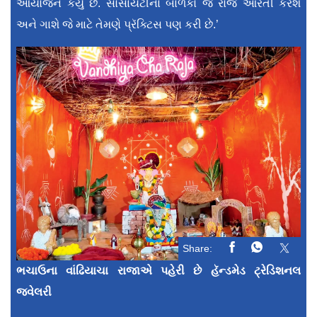
આયોજન કર્યું છે. સોસાયટીનાં બાળકો જ રોજ આરતી કરશે
અને ગાશે જે માટે તેમણે પ્રૅક્ટિસ પણ કરી છે.’
Share:
ભચાઉના વાંઢિયાચા રાજાએ પહેરી છે હૅન્ડમેડ ટ્રેડિશનલ
જ્વેલરી