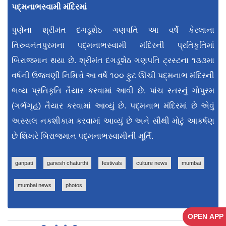
પદ્‌મનાભસ્વામી મંદિરમાં
પુણેના શ્રીમંત દગડૂશેઠ ગણપતિ આ વર્ષે કેરલાના
તિરુવનંતપુરમના પદ્‌મનાભસ્વામી મંદિરની પ્રતિકૃતિમાં
બિરાજમાન થયા છે. શ્રીમંત દગડૂશેઠ ગણપતિ ટ્રસ્ટના ૧૩૩મા
વર્ષની ઉજવણી નિમિત્તે આ વર્ષે ૧૦૦ ફુટ ઊંચી પદ્‌મનાભ મંદિરની
ભવ્ય પ્રતિકૃતિ તૈયાર કરવામાં આવી છે. પાંચ સ્તરનું ગોપુરમ
(ગર્ભગૃહ) તૈયાર કરવામાં આવ્યું છે. પદ્‌મનાભ મંદિરમાં છે એવું
અસ્સલ નકશીકામ કરવામાં આવ્યું છે અને સૌથી મોટું આકર્ષણ
છે શિખરે બિરાજમાન પદ્‌મનાભસ્વામીની મૂર્તિ.
ganpati
ganesh chaturthi
festivals
culture news
mumbai
mumbai news
photos
OPEN APP