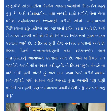
જણાવીને સોસાયટીના ચૅરમૅન અજય જોશીએ ‘મિડ-ડે’ને કહ્યું
હતું કે ‘અમે સોસાયટીના બધા સભ્યો સાથે મળીને પૈસા ભેગા
કરીને ગણેશોત્સવની ઉજવણી કરીએ છીએ. આસપાસનાં
બિલ્ડિંગોના રહેવાસીઓ પણ બાપ્પાનાં દર્શન કરવા આવે છે. અમે
બે ટાઇમ આરતી કરીએ છીએ. સિનિયર સિટિઝનો દ્વારા ભજન
કરવામાં આવે છે. ૭ દિવસ સુધી રોજ સ્નૅક્સ રાખવામાં આવે છે.
છેલ્લા દિવસે સત્યનારાયણની કથા, છપ્પનભોગ અને
મહાપ્રસાદનું આયોજન કરવામાં આવે છે. અમે બે દિવસ રાતે
જાગીને આખી થીમ તૈયાર કરી હતી. બે દિવસ પહેલાં વેન્ડરે ના
પાડી દીધી હતી એટલે હું અને મારા પપ્પા ટેમ્પો કરીને મલાડ-
માલવણીથી બધો સામાન લઈ આવ્યા હતા. અમારી પણ ઘણી
કસોટી થઈ હતી, પણ ભગવાનના આશીર્વાદથી બધું પાર પડી ગયું
હતું.’