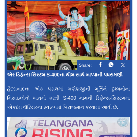
Share:
ઍર ડિફેન્સ સિસ્ટમ S-400ના થીમ સાથે બાપ્પાની પધરામણી
હૈદરાબાદના એક પંડાલમાં ગણેશજીની મૂર્તિને દુશ્મનોનાં
મિસાઇલોનો ખાતમો કરતી S-400 નામની ડિફેન્સ-સિસ્ટમમાં
એકદમ વૉરિયરના સ્વરૂપમાં બિરાજમાન કરવામાં આવી છે.