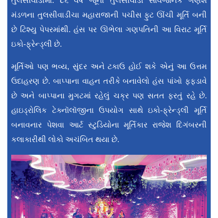
તુલસીવાડીમાં. ૮૬ વર્ષ જૂના તુલસીવાડી સાર્વજનિક ગણેશ
મંડળના તુલસીવાડીચા મહારાજાની પચીસ ફુટ ઊંચી મૂર્તિ બની
છે ટિશ્યુ પેપરમાંથી. હંસ પર ઊભેલા ગણપતિની આ વિરાટ મૂર્તિ
ઇકો-ફ્રેન્ડ્લી છે.
મૂર્તિઓ પણ ભવ્ય, સુંદર અને ટકાઉ હોઈ શકે એનું આ ઉત્તમ
ઉદાહરણ છે. બાપ્પાના વાહન તરીકે બનાવેલો હંસ પાંખો ફફડાવે
છે અને બાપ્પાના મુગટમાં રહેલું ચક્ર પણ સતત ફરતું રહે છે.
હાઇડ્રોલિક ટેક્નૉલૉજીના ઉપયોગ સાથે ઇકો-ફ્રેન્ડ્લી મૂર્તિ
બનાવનાર પેશવા આર્ટ સ્ટુડિયોના મૂર્તિકાર રાજેશ દિગંબરની
કલાકારીથી લોકો અચંબિત થયા છે.