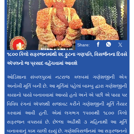
Share:
૧૮૦૦ કિલો સફરજનમાંથી ૨૬ ફુટના ગણપતિ, વિસર્જનના દિવસે
ઍપલનો જ પ્રસાદ વહેંચવામાં આવશે
ઓડિશાના સંબલપુરમાં નટરાજ ક્લબમાં ગણેશજીની એક
અનોખી મૂર્તિ બની છે. આ મૂર્તિમાં પહેલાં બામ્બુ દ્વારા ગણેશજીની
કાયાનો પાયો બનાવવામાં આવ્યો હતો અને એ પછી એ પાયા પર‌
વિવિધ રંગનાં ઍપલથી સજાવટ કરીને ગણેશજીની મૂર્તિ તૈયાર
કરવામાં આવી હતી. એમાં લગભગ ૧૫૦૦થી ૧૮૦૦ કિલો
સફરજન વપરાયાં છે. છેલ્લા અઢીથી ૩ મહિનાથી આ મૂર્તિ
બનાવવાનું કામ ચાલી રહ્યું છે. ગણેશવિસર્જનમાં આ સફરજનનો