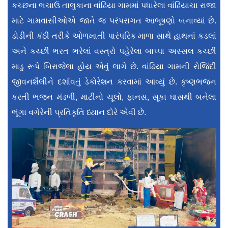
કચ્છના ભચાઉ તાલુકાના વાંઢિયા ગામમાં પધારેલા વાંઢિયાચા રાજા
માટે ગામવાસીઓએ જાતે જ પરંપરાગત આભૂષણો બનાવ્યાં છે.
ડોડીની કંઠી તરીકે ઓળખાતી પારંપરિક માળા સાથે હાથનાં કડલાં
અને કચ્છી ભરત ભરેલાં વસ્ત્રો પહેરેલા બાપ્પા અસ્સલ કચ્છી
માડુ રૂપે બિરાજેલા હોય એવું લાગે છે. વાંઢિયા ગામની રોજિંદી
જીવનશૈલીને દર્શાવતું ડેકોરેશન કરવામાં આવ્યું છે. કૃષ્ણભજન
કરતી ભજન મંડળી, માટીનો ચૂલો, ફાનસ, સૂકા ઘાસથી બનેલા
ભૂંગા વગેરેની પ્રતિકૃતિ ધ્યાન દોરે એવી છે.