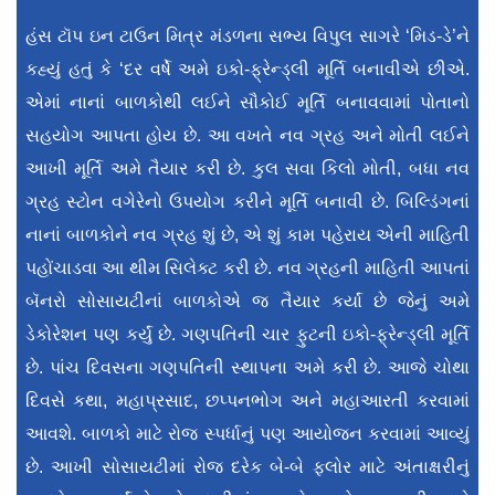
હંસ ટૉપ ઇન ટાઉન મિત્ર મંડળના સભ્ય વિપુલ સાગરે ‘મિડ-ડે’ને
કહ્યું હતું કે ‘દર વર્ષે અમે ઇકો-ફ્રેન્ડ્લી મૂર્તિ બનાવીએ છીએ.
એમાં નાનાં બાળકોથી લઈને સૌકોઈ મૂર્તિ બનાવવામાં પોતાનો
સહયોગ આપતા હોય છે. આ વખતે નવ ગ્રહ અને મોતી લઈને
આખી મૂર્તિ અમે તૈયાર કરી છે. કુલ સવા કિલો મોતી, બધા નવ
ગ્રહ સ્ટોન વગેરેનો ઉપયોગ કરીને મૂર્તિ બનાવી છે. બિલ્ડિંગનાં
નાનાં બાળકોને નવ ગ્રહ શું છે, એ શું કામ પહેરાય એની માહિતી
પહોંચાડવા આ થીમ સિલેક્ટ કરી છે. નવ ગ્રહની માહિતી આપતાં
બૅનરો સોસાયટીનાં બાળકોએ જ તૈયાર કર્યાં છે જેનું અમે
ડેકોરેશન પણ કર્યું છે. ગણપતિની ચાર ફુટની ઇકો-ફ્રેન્ડ્લી મૂર્તિ
છે. પાંચ દિવસના ગણપતિની સ્થાપના અમે કરી છે. આજે ચોથા
દિવસે કથા, મહાપ્રસાદ, છપ્પનભોગ અને મહાઆરતી કરવામાં
આવશે. બાળકો માટે રોજ સ્પર્ધાનું પણ આયોજન કરવામાં આવ્યું
છે. આખી સોસાયટીમાં રોજ દરેક બે-બે ફ્લોર માટે અંતાક્ષરીનું