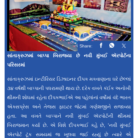
Share:
સાંતાક્રુઝમાં બાપ્પા બિરાજ્યા છે નવી મુંબઈ ઍરપોર્ટના
પરિસરમાં
સાંતાક્રુઝમાં ઇન્ટીરિયર ડિઝાઇનર દીપક મકવાણાના ઘરે છેલ્લાં
૩૪ વર્ષથી બાપ્પાની પધરામણી થાય છે. દરેક વખતે કંઈક અનોખી
થીમ‌ની શોધમાં રહેતા દીપકભાઈએ આ પહેલાંનાં વર્ષોમાં વંદે ભારત
એક્સપ્રેસ અને તેજસ ફાઇટર જેટમાં ગણેશજીને સજાવ્યા
હતા. આ વખતે બાપ્પાને નવી મુંબઈ ઍરપોર્ટની થીમમાં
બિરાજમાન કર્યા છે. એ વિશે દીપકભાઈ કહે છે, ‘નવી મુંબઈ
ઍરપોર્ટ ટૂંક સમયમાં જ ખૂલવા જઈ રહ્યું છે ત્યારે એ