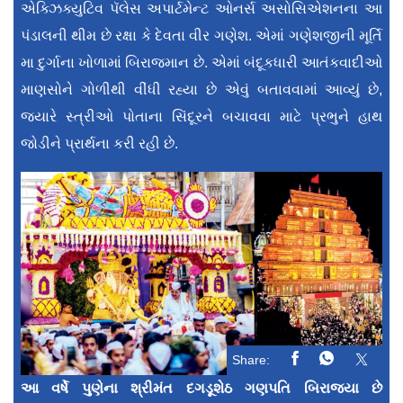
એક્ઝિક્યુટિવ પૅલેસ અપાર્ટમેન્ટ ઓનર્સ અસોસિએશનના આ
પંડાલની થીમ છે રક્ષા કે દેવતા વીર ગણેશ. એમાં ગણેશજીની મૂર્તિ
મા દુર્ગાના ખોળામાં બિરાજમાન છે. એમાં બંદૂકધારી આતંકવાદીઓ
માણસોને ગોળીથી વીંધી રહ્યા છે એવું બતાવવામાં આવ્યું છે,
જ્યારે સ્ત્રીઓ પોતાના સિંદૂરને બચાવવા માટે પ્રભુને હાથ
જોડીને પ્રાર્થના કરી રહી છે.
Share:
આ વર્ષે પુણેના શ્રીમંત દગડૂશેઠ ગણપતિ બિરાજ્યા છે