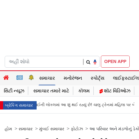
|
OPEN APP
સમાચાર
મનોરંજન
સ્પોર્ટ્સ
લાઈફસ્ટાઈલ
સિટી ન્યૂઝ
સમાચાર તમારે માટે
કૉલમ
શૉટ વિડિઓઝ
આ શું થઈ રહ્યું છે! ચાલુ ટ્રેનમાં મહિલા પર બેલ્ટથી હુમલો અને પછી…
થાઇલેન્ડન
બ્રેકિંગ સમાચાર
>
>
>
>
હોમ
સમાચાર
મુંબઈ સમાચાર
ફોટોઝ
આ પરિવાર અને મંડળોનું ડેક