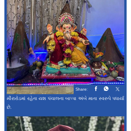
Share:
મીરારોડમાં રહેતા યશ પંચાલના બાપ્પા અંબે માતા સ્વરુપે પધાર્યા
છે.