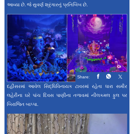
આવ્યા છે. જે સુવર્ણ શ્રૃંગારનું પ્રતિબિંબ છે.
Share:
દહીસરમાં આવેલ સિદ્ધિવિનાયક ટાવરમાં રહેતા ધારા સમીર
લહેરીના ઘરે પાંચ દિવસ પાણીના તળાવમાં નીલકમલ ફુલ પર
બિરાજિત બાપ્પા.