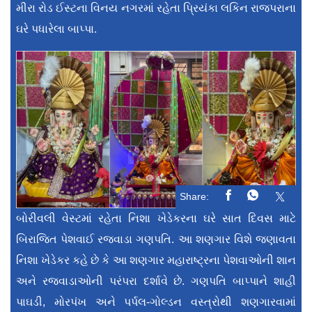
મીરા રોડ ઈસ્ટના વિનય નગરમાં રહેતા પ્રિયંકા લકિન રાજપરાના
ઘરે પધારેલા બાપ્પા.
Share:
બોરીવલી વેસ્ટમાં રહેતા નિશા ખેડેકરના ઘરે સાત દિવસ માટે
બિરાજિત પેશવાઈ રજવાડા ગણપતિ. આ શણગાર વિશે જણાવતા
નિશા ખેડેકર કહે છે કે આ શણગાર મહારાષ્ટ્રના પેશવાઓની શાન
અને રજવાડાઓની પરંપરા દર્શાવે છે. ગણપતિ બાપ્પાને શાહી
પાઘડી, મોરપંખ અને પર્પલ-ગોલ્ડન વસ્ત્રોથી શણગારવામાં