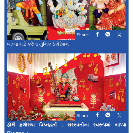
Share:
બાપ્પા માટે કરેલા યુનિક ડેકોરેશન
Share:
ફોર્થ ફ્લોરચા વિઘ્નહર્તા : સરસ્વતીના સ્વરૂપમાં બાપ્પા