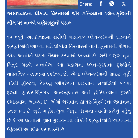
Share:
અમદાવાદના ઘીકાંટા વિસ્તારમાં ઍર ઇન્ડિયાના પ્લેન-ક્રૅશની
થીમ પર બન્યો ગણેશજીનો પંડાલ
૧૨ જૂને અમદાવાદમાં થયેલી ભયાનક પ્લેન-ક્રૅશની ઘટનાને
શ્રદ્ધાંજલિ આપવા માટે ઘીકાંટા વિસ્તારમાં નાની હમામની પોળમાં
એક અનોખો પંડાલ તૈયાર કરવામાં આવ્યો છે. શ્રી ગણેશ યુવા
મિત્ર મંડળે બનાવેલા આ પંડાલમાં પ્લેન-ક્રૅશનાં દૃશ્યોને
વાસ્તવિક અંદાજમાં દર્શાવ્યાં છે. એમાં પ્લેન-ક્રૅશની સાઇટ, તૂટી
પડેલી હૉસ્ટેલ, રેસ્ક્યુ ઑપરેશન દરમ્યાન સર્જાયેલાં કરુણ
દૃશ્યો, ફાયર-બ્રિગેડ, ઍમ્બ્યુલન્સ અને હૉસ્પિટલનાં દૃશ્યો
દેખાડવામાં આવ્યાં છે. એમાં ભગવાન ફાયર-બ્રિગેડના જવાનના
સ્વરૂપમાં છે. શ્રી ગણેશ યુવા મિત્ર મંડળના આયોજકોનું કહેવું
છે કે આ ઘટનામાં જીવ ગુમાવનારા લોકોને શ્રદ્ધાંજલિ આપવાના
ઉદ્દેશથી આ થીમ પસંદ કરી છે.