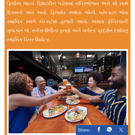
ફિલીના લાઇવ ફિશટાઉન પડોશમાં રાત્રિભોજન અને શો સાથે
દિવસનો અંત લાવો. ફિલમોર અથવા જોની બ્રેન્ડાઝ જેવા
સ્થાનિક સ્થળે કોન્સર્ટમાં હાજરી આપો. અથવા ફેબ્રિકાની
મુલાકાત લો, સર્કસ-શૈલીના કૃત્યો અને બર્લેસ્ક પ્રદર્શન દર્શાવતું
સ્થાનિક ડિનર થિયેટર.
Share: