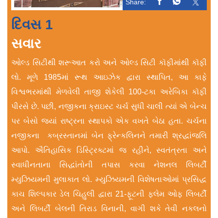
Share:
દિવસ 1
સવાર
ઓલ્ડ સિટીથી શરૂઆત કરો અને ઓલ્ડ સિટી કૉફીમાંથી કૉફી
લો. મૂળે 1985માં રૂથ આઇઝેક દ્વારા સ્થાપિત, આ કાફે
વિશ્વભરમાંથી મેળવેલી તાજી શેકેલી 100-ટકા અરેબિકા કૉફી
પીરસે છે. પછી, નજીકના ક્રાઇસ્ટ ચર્ચ સુધી ચાલી ત્યાં એ બેન્ચ
પર બેસો જ્યાં રાષ્ટ્રના સ્થાપકો એક વખતે બેઠા હતા. ચર્ચના
નજીકના કબ્રસ્તાનમાં બેન ફ્રેન્કલિનને તમારી શ્રદ્ધાંજલિ
આપો. ઐતિહાસિક ડિસ્ટ્રિક્ટમાં જ રહીને, સ્વતંત્રતા અને
સ્વાધીનતાના સિદ્ધાંતોની તપાસ કરવા નેશનલ લિબર્ટી
મ્યુઝિયમની મુલાકાત લો. મ્યુઝિયમની વિશેષતાઓમાં પ્રસિદ્ધ
કાચ શિલ્પકાર ડેલ ચિહુલી દ્વારા 21-ફૂટની ફ્લેમ ઓફ લિબર્ટી
અને લિબર્ટી બેલની તિરાડ વિનાની, વાગી શકે તેવી નકલનો