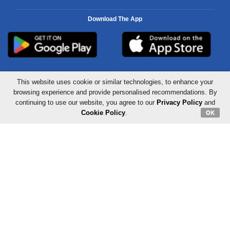
Download The App
This website uses cookie or similar technologies, to enhance your
Mid-Day
Mid-Day Hindi
browsing experience and provide personalised recommendations. By
continuing to use our website, you agree to our
Privacy Policy
and
Cookie Policy
.
OK
Radio City
Urdu News
About Us
Advertise With Us
Careers
Privacy Policy
Terms & Conditions
Contact Us
Sitemap
Grievance Redressal