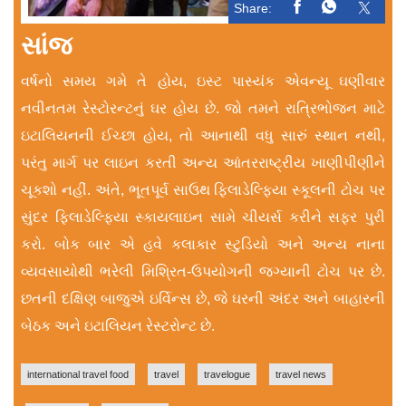
Share:
સાંજ
વર્ષનો સમય ગમે તે હોય, ઇસ્ટ પાસ્યંક એવન્યૂ ઘણીવાર
નવીનતમ રેસ્ટોરન્ટનું ઘર હોય છે. જો તમને રાત્રિભોજન માટે
ઇટાલિયનની ઈચ્છા હોય, તો આનાથી વધુ સારું સ્થાન નથી,
પરંતુ માર્ગ પર લાઇન કરતી અન્ય આંતરરાષ્ટ્રીય ખાણીપીણીને
ચૂકશો નહીં. અંતે, ભૂતપૂર્વ સાઉથ ફિલાડેલ્ફિયા સ્કૂલની ટોચ પર
સુંદર ફિલાડેલ્ફિયા સ્કાયલાઇન સામે ચીયર્સ કરીને સફર પુરી
કરો. બોક બાર એ હવે કલાકાર સ્ટુડિયો અને અન્ય નાના
વ્યવસાયોથી ભરેલી મિશ્રિત-ઉપયોગની જગ્યાની ટોચ પર છે.
છતની દક્ષિણ બાજુએ ઇર્વિન્સ છે, જે ઘરની અંદર અને બાહારની
બેઠક અને ઇટાલિયન રેસ્ટરોન્ટ છે.
international travel food
travel
travelogue
travel news