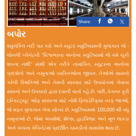
Share:
બપોર
શ્યુલકિલ નદી પાર કરો અને મ્યુટર મ્યુઝિયમની મુલાકાત લો -
લોનલી પ્લેનેટની "વિશ્વભરના અનોખા મ્યુઝિયમો જે તમે ચૂકી
શકતા નથી" માંથી એક તરીકે નામાંકિત. મ્યુટરના અનોખા
પ્રદર્શનો અને નમૂનાઓ વ્યક્તિઓના જીવન, તેઓએ સામનો
કરેલી સ્થિતિઓ અને તેમની સારવાર માટે ઉપયોગમાં લેવાતા
સાધનો અને ઉપચારો દ્વારા દવાની વાર્તા કહે છે. પછી, વેગનર ફ્રી
ઇન્સ્ટિટ્યૂટ ઓફ સાયન્સ માટે નોર્થ ફિલાડેલ્ફિયા તરફ જાઓ,
જે મફત મુલાકાત લેવા યોગ્ય છે. મ્યુઝિયમમાં 100,000 થી વધુ
નમૂનાઓ છે, જેમાં અવશેષો, શેલ્સ, હાડપિંજર અને મૂળ લાકડા
અને કાચના કેબિનેટમાં પ્રદર્શિત ચામડીનો સમાવેશ થાય છે.