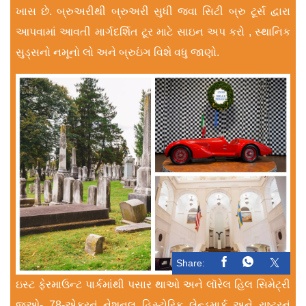
ખાસ છે. બ્રુઅરીથી બ્રુઅરી સુધી જવા સિટી બ્રુ ટૂર્સ દ્વારા
આપવામાં આવતી માર્ગદર્શિત ટૂર માટે સાઇન અપ કરો , સ્થાનિક
સુડ્સનો નમૂનો લો અને બ્રુઇંગ વિશે વધુ જાણો.
Share:
ઇસ્ટ ફેરમાઉન્ટ પાર્કમાંથી પસાર થાઓ અને લૉરેલ હિલ સિમેટ્રી
જુઓ- 78-એકરનું નેશનલ હિસ્ટોરિક લેન્ડમાર્ક અને રાષ્ટ્રનું