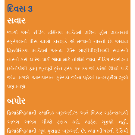
દિવસ 3
સવાર
જાગો અને રીડિંગ ટર્મિનલ માર્કેટમાં ડાઉન હોમ ડાઇનરમાં
સ્ક્રેપલનો પીસ ચાખો કારણકે એ મજાનો નાસ્તો છે. અથવા
હિસ્ટોરિકલ માર્કેટમાં અન્ય 25+ ખાણીપીણીમાંથી સવારનો
નાસ્તો કરો. ધ રેલ પાર્ક જોવા માટે નોર્થમાં જાવ, રીડિંગ રેલરોડના
(મોનોપોલી ફેમ) ભૂતપૂર્વ ટ્રેન ટ્રેક પર કબજો કરેલો ઊંચો પાર્ક
જોવા મળશે. આસપાસના ફ્રેસ્કો જોતા પહેલાં ઇન્ડસ્ટ્રીલ ઝૂલો
પણ માણો.
બપોર
ફિલાડેલ્ફિયાની સ્થાનિક બ્રુઅરીઝ અને બિયર ગાર્ડન્સમાંથી
અલગ અલગ ચીજો ટ્રાય કરો. યાર્ડ્સ ચૂકશો નહીં,
ફિલાડેલ્ફિયાની મૂળ ક્રાફ્ટ બ્રુઅરી છે, ત્યાં બીયરની રેસિપી