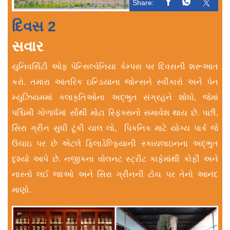
Share:
દિવસ 2
સવાર
યુનિવર્સિટી ઓફ પેન્સિલ્વેનિયા કેમ્પસ પર દિવસની શરૂઆત
કરો. તમારા આંતરિક ઇન્ડિયાના જોન્સને સ્વીકારો અને પેન
મ્યુઝિયમમાં કલાકૃતિઓના અદ્ભુત સંગ્રહને શોધો, જેમાં
પશ્ચિમી ગોળાર્ધમાં સૌથી મોટા સ્ફિંક્સનો સમાવેશ થાય છે. પછી,
સિરા ગ્રીન સુધી ટૂંકી ચાલ લો, પિકનિક માટે યોગ્ય પાર્ક જે
ઉંચાઇ પર છે એટલે ફિલાડેલ્ફિયાની સ્કાયલાઇનના અદ્ભુત
દૃશ્યો આપે છે. નજીકના વોલનટ સ્ટ્રીટ કાફેમાંથી કોફી અને
નાસ્તો લઈ જાઓ અને સિરા ગ્રીનની ટોચ પર તેનો આનંદ
માણો.