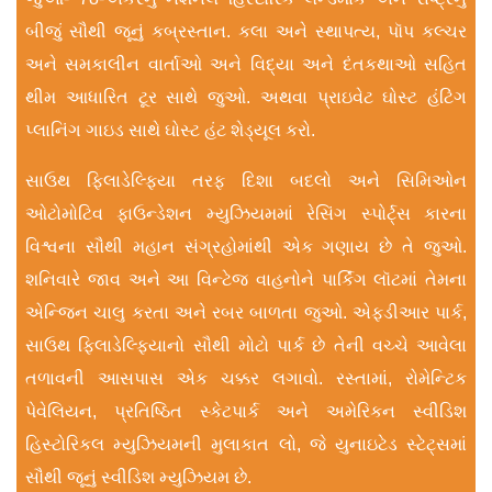
બીજું સૌથી જૂનું કબ્રસ્તાન. કલા અને સ્થાપત્ય, પૉપ કલ્ચર
અને સમકાલીન વાર્તાઓ અને વિદ્યા અને દંતકથાઓ સહિત
થીમ આધારિત ટૂર સાથે જુઓ. અથવા પ્રાઇવેટ ઘોસ્ટ હંટિંગ
પ્લાનિંગ ગાઇડ સાથે ઘોસ્ટ હંટ શેડ્યૂલ કરો.
સાઉથ ફિલાડેલ્ફિયા તરફ દિશા બદલો અને સિમિઓન
ઓટોમોટિવ ફાઉન્ડેશન મ્યુઝિયમમાં રેસિંગ સ્પોર્ટ્સ કારના
વિશ્વના સૌથી મહાન સંગ્રહોમાંથી એક ગણાય છે તે જુઓ.
શનિવારે જાવ અને આ વિન્ટેજ વાહનોને પાર્કિંગ લૉટમાં તેમના
એન્જિન ચાલુ કરતા અને રબર બાળતા જુઓ. એફડીઆર પાર્ક,
સાઉથ ફિલાડેલ્ફિયાનો સૌથી મોટો પાર્ક છે તેની વચ્ચે આવેલા
તળાવની આસપાસ એક ચક્કર લગાવો. રસ્તામાં, રોમેન્ટિક
પેવેલિયન, પ્રતિષ્ઠિત સ્કેટપાર્ક અને અમેરિકન સ્વીડિશ
હિસ્ટોરિકલ મ્યુઝિયમની મુલાકાત લો, જે યુનાઇટેડ સ્ટેટ્સમાં
સૌથી જૂનું સ્વીડિશ મ્યુઝિયમ છે.