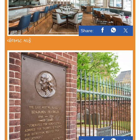
Share:
વૉલનટ કાફે