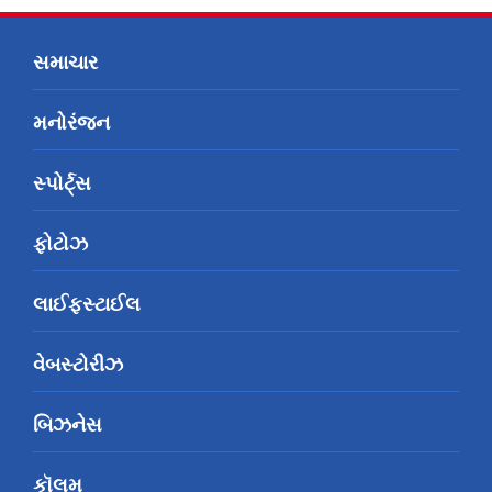
સમાચાર
મનોરંજન
સ્પોર્ટ્સ
ફોટોઝ
લાઈફસ્ટાઈલ
વેબસ્ટોરીઝ
બિઝનેસ
કૉલમ