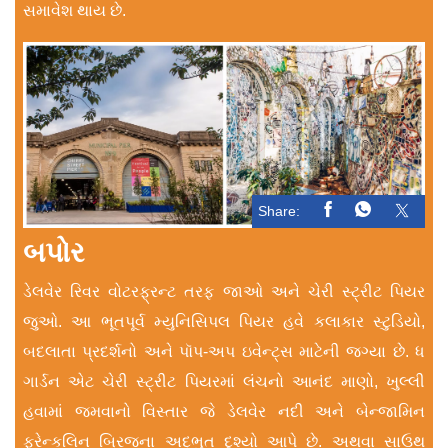
સમાવેશ થાય છે.
Share:
બપોર
ડેલવેર રિવર વોટરફ્રન્ટ તરફ જાઓ અને ચેરી સ્ટ્રીટ પિયર
જુઓ. આ ભૂતપૂર્વ મ્યુનિસિપલ પિયર હવે કલાકાર સ્ટુડિયો,
બદલાતા પ્રદર્શનો અને પૉપ-અપ ઇવેન્ટ્સ માટેની જગ્યા છે. ધ
ગાર્ડન એટ ચેરી સ્ટ્રીટ પિયરમાં લંચનો આનંદ માણો, ખુલ્લી
હવામાં જમવાનો વિસ્તાર જે ડેલવેર નદી અને બેન્જામિન
ફ્રેન્કલિન બ્રિજના અદ્ભુત દૃશ્યો આપે છે. અથવા સાઉથ