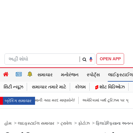
|
OPEN APP
સમાચાર
મનોરંજન
સ્પોર્ટ્સ
લાઈફસ્ટાઈલ
સિટી ન્યૂઝ
સમાચાર તમારે માટે
કૉલમ
શૉટ વિડિઓઝ
બંધ થયો
માની ગયા મરદ માણસોને!
અમેરિકામાં બર્થ ટૂરિઝમ પર પ્રતિબંધ મૂક્યો
બ્રેકિંગ સમાચાર
>
>
>
>
હોમ
લાઇફસ્ટાઈલ સમાચાર
ટ્રાવેલ
ફોટોઝ
ફિલાડેલ્ફિયાના અનન્