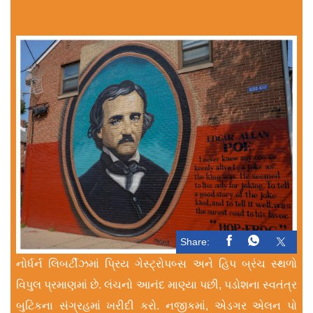
Share:
નોર્ધર્ન લિબર્ટીઝમાં પ્રિય ગેસ્ટ્રોપબ્સ અને હિપ બ્રંચ સ્થળો
વિપુલ પ્રમાણમાં છે. લંચનો આનંદ માણ્યા પછી, પડોશના સ્વતંત્ર
બુટિકના સંગ્રહમાં ખરીદી કરો. નજીકમાં, એડગર એલન પો