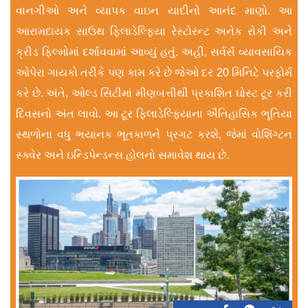
વાનગીઓ અને વ્યાપક વાઇન યાદીનો આનંદ માણો. આ
આરામદાયક સાઉથ ફિલાડેલ્ફિયા રેસ્ટોરન્ટ અનેક રોકી અને
ક્રીડ ફિલ્મોમાં દર્શાવવામાં આવ્યું હતું. અહીં, સર્વર્સ વ્યાવસાયિક
ઓપેરા ગાયકો તરીકે પણ કામ કરે છે જેઓ દર 20 મિનિટે પરફોર્મ
કરે છે. અંતે, ઓલ્ડ સિટીમાં મીણબત્તીથી પ્રકાશિત ઘોસ્ટ ટૂર કરી
દિવસનો અંત લાવો. આ ટૂર ફિલાડેલ્ફિયાના ઐતિહાસિક ભૂતિયા
સ્થળોના વધુ ભયાનક ભૂતકાળને પ્રગટ કરશે, જેમાં વોશિંગ્ટન
સ્ક્વેર અને ઇન્ડિપેન્ડન્સ હોલનો સમાવેશ થાય છે.