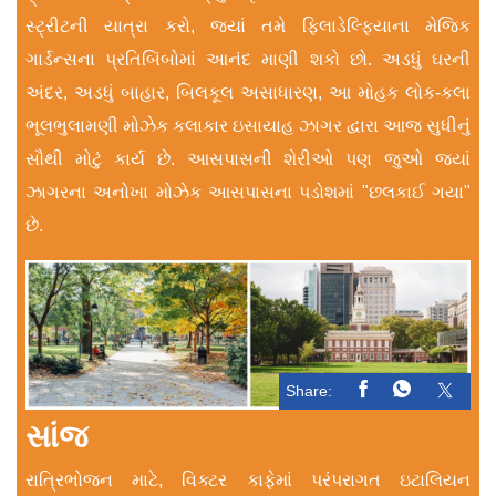
સ્ટ્રીટની યાત્રા કરો, જ્યાં તમે ફિલાડેલ્ફિયાના મેજિક
ગાર્ડન્સના પ્રતિબિંબોમાં આનંદ માણી શકો છો. અડધું ઘરની
અંદર, અડધું બાહાર, બિલકૂલ અસાધારણ, આ મોહક લોક-કલા
ભૂલભુલામણી મોઝેક કલાકાર ઇસાયાહ ઝાગર દ્વારા આજ સુધીનું
સૌથી મોટું કાર્ય છે. આસપાસની શેરીઓ પણ જુઓ જ્યાં
ઝાગરના અનોખા મોઝેક આસપાસના પડોશમાં "છલકાઈ ગયા"
છે.
Share:
સાંજ
રાત્રિભોજન માટે, વિક્ટર કાફેમાં પરંપરાગત ઇટાલિયન