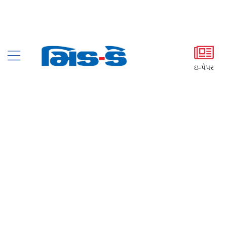
ઇ-પેપર