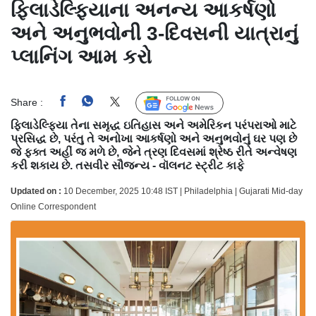
ફિલાડેલ્ફિયાના અનન્ય આકર્ષણો
અને અનુભવોની 3-દિવસની યાત્રાનું
પ્લાનિંગ આમ કરો
Share :
Follow Us
ફિલાડેલ્ફિયા તેના સમૃદ્ધ ઇતિહાસ અને અમેરિકન પરંપરાઓ માટે
પ્રસિદ્ધ છે, પરંતુ તે અનોખા આકર્ષણો અને અનુભવોનું ઘર પણ છે
જે ફક્ત અહીં જ મળે છે, જેને ત્રણ દિવસમાં શ્રેષ્ઠ રીતે અન્વેષણ
કરી શકાય છે. તસવીર સૌજન્ય - વૉલનટ સ્ટ્રીટ કાફે
Updated on :
10 December, 2025 10:48 IST | Philadelphia | Gujarati Mid-day
Online Correspondent