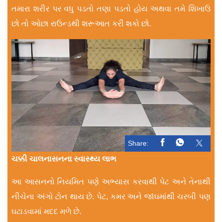
તમારા શરીર પર વધુ પડતો તણા પડતો હોય અથવા તમે શિખાઉ
છો તો ઓછા રાઉન્ડથી શરૂઆત કરી શકો છો.
Share:
ચક્કી ચાલનાસનના સ્વાસ્થ્ય લાભ
આ આસનનો નિયમિત પણે અભ્યાસ કરવાથી પેટ અને તેનાથી
નીચેના અંગો ટોન થાય છે. પેટ, કમર અને જાંઘમાંથી ચરબી પણ
ઘટાડવામાં મદદ મળે છે.