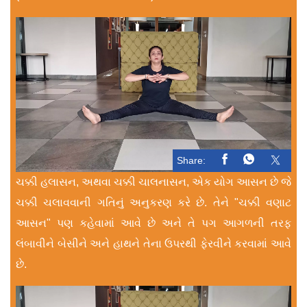
Share:
ચક્કી હલાસન, અથવા ચક્કી ચાલનાસન, એક યોગ આસન છે જે
ચક્કી ચલાવવાની ગતિનું અનુકરણ કરે છે. તેને "ચક્કી વણાટ
આસન" પણ કહેવામાં આવે છે અને તે પગ આગળની તરફ
લંબાવીને બેસીને અને હાથને તેના ઉપરથી ફેરવીને કરવામાં આવે
છે.