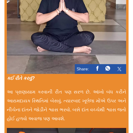
Share:
કઈ રીતે કરવું?
આ પ્રાણાયામ કરવાની રીત પણ સરળ છે. આંખો બંધ કરીને
આરામદાયક સ્થિતિમાં બેસવું. ત્યારબાદ ખૂલેલા મોંએ ઉપર અને
નીચેના દાંતને જોડીને શ્વાસ ભરવો. બન્ને દાંત વચ્ચેથી શ્વાસ જતો
હોઈ હળવો અવાજ પણ આવશે.