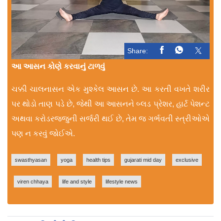
Share:
આ આસન કોણે કરવાનું ટાળવું
ચક્કી ચાલનાસન એક મુશ્કેલ આસન છે. આ કરતી વખતે શરીર
પર થોડો તાણ પડે છે, જેથી આ આસનને બ્લડ પ્રેશર, હાર્ટ પેશન્ટ
અથવા કરોડરજ્જુની સર્જરી થઈ છે, તેમ જ ગર્ભવતી સ્ત્રીઓએ
પણ ન કરવું જોઈએ.
swasthyasan
yoga
health tips
gujarati mid day
exclusive
viren chhaya
life and style
lifestyle news