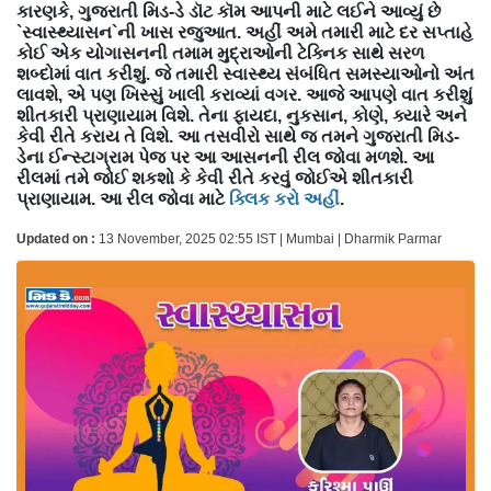
કારણકે, ગુજરાતી મિડ-ડે ડૉટ કૉમ આપની માટે લઈને આવ્યું છે
`સ્વાસ્થ્યાસન`ની ખાસ રજુઆત. અહીં અમે તમારી માટે દર સપ્તાહે
કોઈ એક યોગાસનની તમામ મુદ્રાઓની ટેક્નિક સાથે સરળ
શબ્દોમાં વાત કરીશું. જે તમારી સ્વાસ્થ્ય સંબંધિત સમસ્યાઓનો અંત
લાવશે, એ પણ ખિસ્સું ખાલી કરાવ્યાં વગર. આજે આપણે વાત કરીશું
શીતકારી પ્રાણાયામ વિશે. તેના ફાયદા, નુકસાન, કોણે, ક્યારે અને
કેવી રીતે કરાય તે વિશે. આ તસવીરો સાથે જ તમને ગુજરાતી મિડ-
ડેના ઈન્સ્ટાગ્રામ પેજ પર આ આસનની રીલ જોવા મળશે. આ
રીલમાં તમે જોઈ શકશો કે કેવી રીતે કરવું જોઈએ શીતકારી
પ્રાણાયામ. આ રીલ જોવા માટે
ક્લિક કરો અહીં
.
Updated on :
13 November, 2025 02:55 IST | Mumbai | Dharmik Parmar