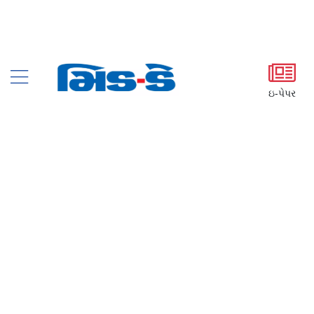
ઇ-પેપર