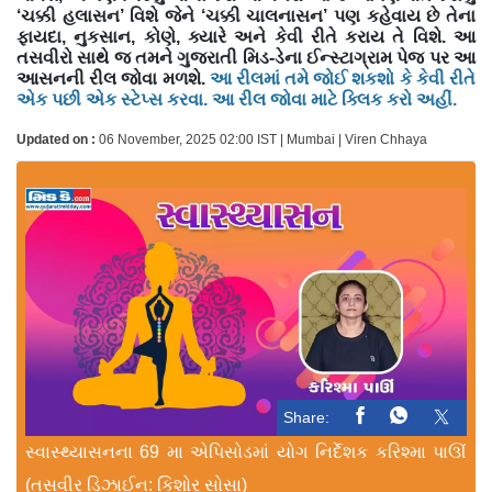
‘ચક્કી હલાસન’ વિશે જેને ‘ચક્કી ચાલનાસન’ પણ કહેવાય છે તેના
ફાયદા, નુકસાન, કોણે, ક્યારે અને કેવી રીતે કરાય તે વિશે. આ
તસવીરો સાથે જ તમને ગુજરાતી મિડ-ડેના ઈન્સ્ટાગ્રામ પેજ પર આ
આસનની રીલ જોવા મળશે.
આ રીલમાં તમે જોઈ શકશો કે કેવી રીતે
એક પછી એક સ્ટેપ્સ કરવા. આ રીલ જોવા માટે ક્લિક કરો અહીં.
Updated on :
06 November, 2025 02:00 IST | Mumbai | Viren Chhaya
Share:
સ્વાસ્થ્યાસનના 69 મા એપિસોડમાં યોગ નિર્દેશક કરિશ્મા પાઊં
(તસવીર ડિઝાઈન: કિશોર સોસા)