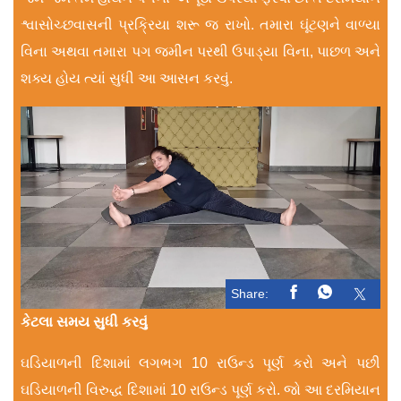
શ્વાસોચ્છવાસની પ્રક્રિયા શરૂ જ રાખો. તમારા ઘૂંટણને વાળ્યા
વિના અથવા તમારા પગ જમીન પરથી ઉપાડ્યા વિના, પાછળ અને
શક્ય હોય ત્યાં સુધી આ આસન કરવું.
Share:
કેટલા સમય સુધી કરવું
ઘડિયાળની દિશામાં લગભગ 10 રાઉન્ડ પૂર્ણ કરો અને પછી
ઘડિયાળની વિરુદ્ધ દિશામાં 10 રાઉન્ડ પૂર્ણ કરો. જો આ દરમિયાન