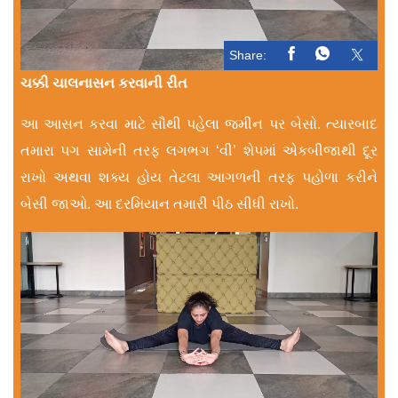
Share:
ચક્કી ચાલનાસન કરવાની રીત
આ આસન કરવા માટે સૌથી પહેલા જમીન પર બેસો. ત્યારબાદ
તમારા પગ સામેની તરફ લગભગ ‘વી’ શેપમાં એકબીજાથી દૂર
રાખો અથવા શક્ય હોય તેટલા આગળની તરફ પહોળા કરીને
બેસી જાઓ. આ દરમિયાન તમારી પીઠ સીધી રાખો.