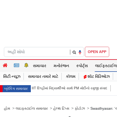
|
OPEN APP
સમાચાર
મનોરંજન
સ્પોર્ટ્સ
લાઈફસ્ટાઈલ
સિટી ન્યૂઝ
સમાચાર તમારે માટે
કૉલમ
શૉટ વિડિઓઝ
: IIT દિલ્હીમાં વિદ્યાર્થીઓ સાથે PM મોદીનો રમુજી સંવાદ
થાણે: શાળાના વિદ્યાર્થી
બ્રેકિંગ સમાચાર
>
>
>
>
હોમ
લાઇફસ્ટાઈલ સમાચાર
હેલ્થ ટિપ્સ
ફોટોઝ
Swasthyasan: ‘ચ