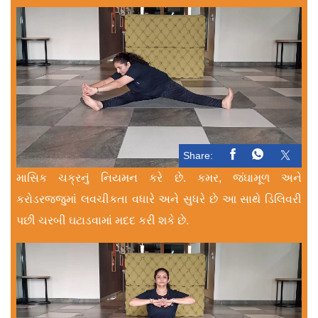
Share:
માસિક ચક્રનું નિયમન કરે છે. કમર, જંઘામૂળ અને
કરોડરજ્જુમાં લવચીકતા વધારે અને સુધરે છે આ સાથે ડિલિવરી
પછી ચરબી ઘટાડવામાં મદદ કરી શકે છે.