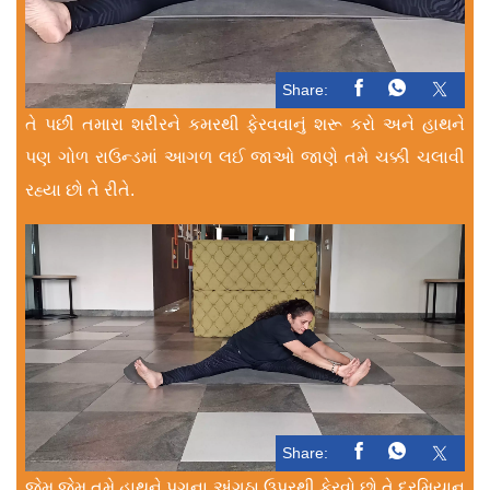
Share:
તે પછી તમારા શરીરને કમરથી ફેરવવાનું શરૂ કરો અને હાથને
પણ ગોળ રાઉન્ડમાં આગળ લઈ જાઓ જાણે તમે ચક્કી ચલાવી
રહ્યા છો તે રીતે.
Share:
જેમ જેમ તમે હાથને પગના અંગૂઠા ઉપરથી ફેરવો છો તે દરમિયાન