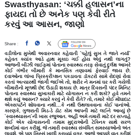
Swasthyasan: ‘ચક્કી હલાસન’ના
ફાયદા તો છે અનેક પણ કેવી રીતે
કરવું આ આસન, જાણો
Share :
Follow Us
વડીલોના મુખેથી અવારનવાર કહેવાતી `પહેલું સુખ તે જાતે નર્યા`
કહેવત ક્યાંક આડે હાથ મૂકાઇ ગઈ હોય એવું નથી લાગતું?
આજની બીઝી લાઈફમાં પોતાના સ્વાસ્થ્ય તરફ સેવાતું દુર્લક્ષ આખરે
કોઈ ગંભીર બીમારી કે માનસિક તણાવમાં ફેરવાઈ જાય છે.
દવાઓના લાંબા પ્રિસ્ક્રીપ્શન પકડાવતા ડૉકટરો સામે રોદણાં રોવા
કરતાં અત્યારથી જાગી જઈએ તો, શરીર ને મનમાં ઘર કરી ગયેલી
બીમારીનો મૂળથી છેદ ઉડાડી શકાય છે. માત્ર દિવસની પંદર મિનિટ
પોતાના સ્વાસ્થ્ય સુખાકારી માટે યોગાસન ન કરી શકો? હવે તમને
થશે કયું આસન? ક્યારે કરવું ને કેવી રીતે? તો, તમારે કોઈ મોંઘાદાટ
એક્સપર્ટને શોધવાના નથી…કે નથી ઉથલાવવાના કોઈ પાનાંઓ.
કારણકે, ગુજરાતી મિડ-ડે ડૉટ કૉમ આપની માટે લઈને આવ્યું છે
`સ્વાસ્થ્યાસન`ની ખાસ રજુઆત. અહીં અમે તમારી માટે દર સપ્તાહે
કોઈ એક યોગાસનની તમામ મુદ્રાઓની ટેક્નિક સાથે સરળ
શબ્દોમાં વાત કરીશું. જે તમારી સ્વાસ્થ્ય સંબંધિત સમસ્યાઓનો અંત
લાવશે, એ પણ ખિસ્સું ખાલી કરાવ્યાં વગર. આજે આપણે વાત કરીશું