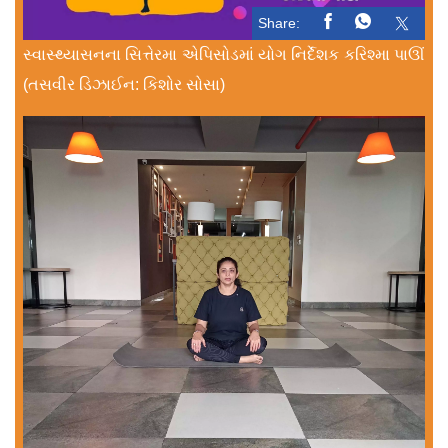
Share:
સ્વાસ્થ્યાસનના સિત્તેરમા એપિસોડમાં યોગ નિર્દેશક કરિશ્મા પાઊં
(તસવીર ડિઝાઈન: કિશોર સોસા)