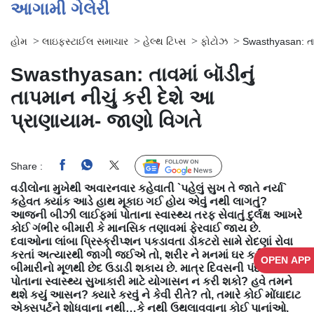
આગામી ગેલેરી
>
>
>
>
હોમ
લાઇફસ્ટાઈલ સમાચાર
હેલ્થ ટિપ્સ
ફોટોઝ
Swasthyasan: તાવ
Swasthyasan: તાવમાં બૉડીનું
તાપમાન નીચું કરી દેશે આ
પ્રાણાયામ- જાણો વિગતે
Share :
Follow Us
વડીલોના મુખેથી અવારનવાર કહેવાતી `પહેલું સુખ તે જાતે નર્યા`
કહેવત ક્યાંક આડે હાથ મૂકાઇ ગઈ હોય એવું નથી લાગતું?
આજની બીઝી લાઈફમાં પોતાના સ્વાસ્થ્ય તરફ સેવાતું દુર્લક્ષ આખરે
કોઈ ગંભીર બીમારી કે માનસિક તણાવમાં ફેરવાઈ જાય છે.
દવાઓના લાંબા પ્રિસ્ક્રીપ્શન પકડાવતા ડૉકટરો સામે રોદણાં રોવા
કરતાં અત્યારથી જાગી જઈએ તો, શરીર ને મનમાં ઘર કરી ગયેલી
OPEN APP
બીમારીનો મૂળથી છેદ ઉડાડી શકાય છે. માત્ર દિવસની પંદર મિનિટ
પોતાના સ્વાસ્થ્ય સુખાકારી માટે યોગાસન ન કરી શકો? હવે તમને
થશે કયું આસન? ક્યારે કરવું ને કેવી રીતે? તો, તમારે કોઈ મોંઘાદાટ
એક્સપર્ટને શોધવાના નથી…કે નથી ઉથલાવવાના કોઈ પાનાંઓ.