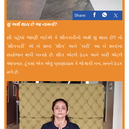
Share:
શું અર્થ થાય છે આ નામનો?
સૌ પહેલાં જાણી લઈએ કે શીતકારીનો અર્થ શું થાય છે? તો
`શીતકારી` એ બે શબ્દ `શીત` અને `કારી` આ બે શબ્દના
સંયોજન થકી બન્યો છે. શીત એટલે ઠંડક અને કારી એટલે
આપનાર. ટૂંકમાં એક એવું પ્રાણાયામ કે જે થકી તન, મનને ઠંડક
મળે છે.