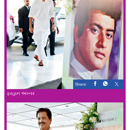
Share:
ફરહાન અખ્તર