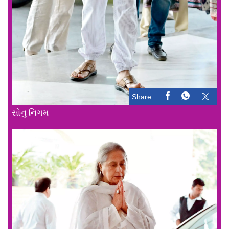
Share:
સોનુ નિગમ