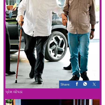
Share:
પ્રેમ ચોપડા