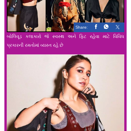
Share:
બોલિવૂડ કલાકારો જે સ્વસ્થ અને ફિટ રહેવા માટે વિવિધ
પ્રકારની રમતોમાં વ્યસ્ત રહે છે