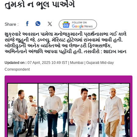
તુમકો ન ભૂલ પાએંગે
Share :
Follow Us
શુક્રવારે અવસાન પામેલા મનોજકુમારની પ્રાર્થનાસભા ગઈ કાલે
સાંજે જુહુની જે. ડબ્લ્યુ. મૅરિયટ હોટેલમાં રાખવામાં આવી હતી.
બૉલીવુડની અનેક વ્યક્તિઓ આ લેજન્ડરી ફિલ્મસર્જક,
અભિનેતાને અંજલિ આપવા પહોંચી હતી. તસવીરો : શાદાબ ખાન
Updated on :
07 April, 2025 10:49 IST | Mumbai | Gujarati Mid-day
Correspondent