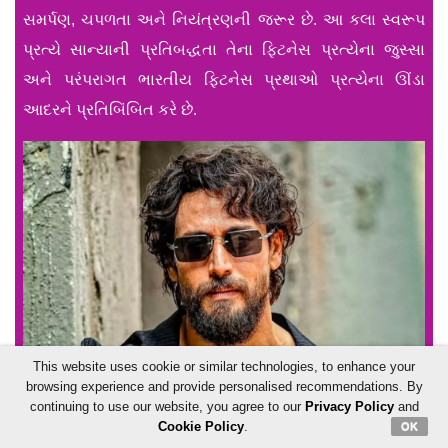
સમર્પણ, ચપળતા અને નિયંત્રણની જરૂર છે. આ કલા સ્વરૂપ
પ્રત્યે સાન્યાની પ્રતિબદ્ધતા તેના ફિટનેસ પ્રત્યેના જુસ્સા
અને પરંપરાગત ભારતીય ફિટનેસ પ્રથાઓ પ્રત્યેના ઊંડા
આદરને પ્રતિબિંબિત કરે છે.
This website uses cookie or similar technologies, to enhance your
browsing experience and provide personalised recommendations. By
continuing to use our website, you agree to our
Privacy Policy
and
Cookie Policy
.
OK