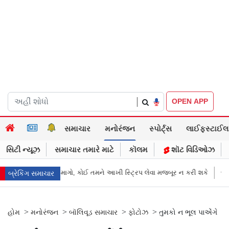
|
OPEN APP
સમાચાર
મનોરંજન
સ્પોર્ટ્સ
લાઈફસ્ટાઈલ
સિટી ન્યૂઝ
સમાચાર તમારે માટે
કૉલમ
શૉટ વિડિઓઝ
ેવા મજબૂર ન કરી શકે
જાહેરખબરોથી લોકોને મિસગાઇડ કરનારી સેલિબ્રિટીઝ 
બ્રેકિંગ સમાચાર
>
>
>
>
હોમ
મનોરંજન
બૉલિવૂડ સમાચાર
ફોટોઝ
તુમકો ન ભૂલ પાએંગે