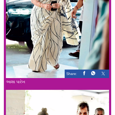
Share:
આશા પારેખ