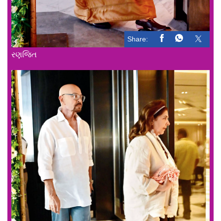
Share:
રણજિત