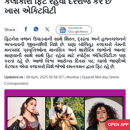
કલાકારો ફિટ રહેવા દરરોજ કરે છે
ખાસ એક્ટિવિટી
Share :
Follow Us
ફિટનેસ વજન ઉપાડવાની સાથે શિસ્ત, દ્રઢતા અને હલનચલનને
અપનાવતી જીવનશૈલી વિશે છે. ઘણા બૉલિવૂડ કલાકારો તેમની
મનપસંદ પ્રવૃત્તિઓના માનસિક અને શારીરિક લાભોનો આનંદ
માણવાની સાથે સાથે ફિટ રહેવા માટે સ્પોર્ટ્સ એક્ટિવિટીઝ પણ
કરતાં રહે છે. આજે વિશ્વ આરોગ્ય દિવસ પર, ચાલો જાણીએ
કેટલાક એવા કલાકારો વિશે જેઓ રમતગમત દ્વારા ફિટ રહે છે.
Updated on :
08 April, 2025 06:56 IST | Mumbai | Gujarati Mid-day Online
Correspondent
OPEN APP