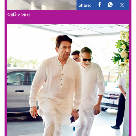
Share:
આમિર ખાન