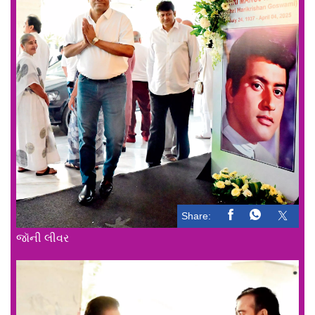
Share:
જૉની લીવર