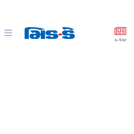
ઇ-પેપર