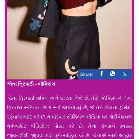
Share:
શ્વેતા ત્રિપાઠી - બૉક્સિંગ
શ્વેતા ત્રિપાઠી શક્તિ અને દ્રઢતા વિશે છે. તેણે બૉક્સિંગને તેના
ફિટનેસ રૂટિનના ભાગ રૂપે અપનાવ્યું છે, જે તેને ટોચના ફોર્મમાં
રહેવામાં મદદ કરે છે. તે વારંવાર સોશિયલ મીડિયા પર મોટીવેશનલ
વર્કઆઉટ વીડિયોઝ પોસ્ટ કરે છે, તેના ફૅન્સને સ્વસ્થ
જીવનશૈલી જીવવા માટે પ્રોત્સાહિત કરે છે. શ્વેતાએ સારો આહાર