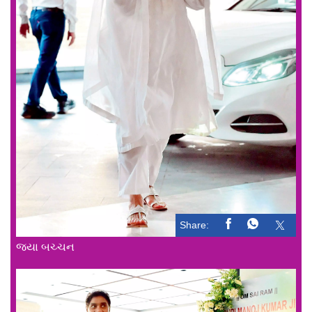
Share:
જયા બચ્ચન