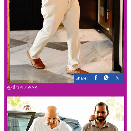
Share:
સુનીલ ગાવસકર