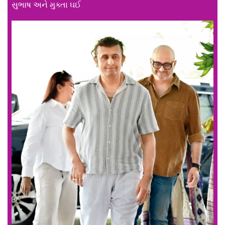
સુભાષ અને મુક્તા ઘઈ