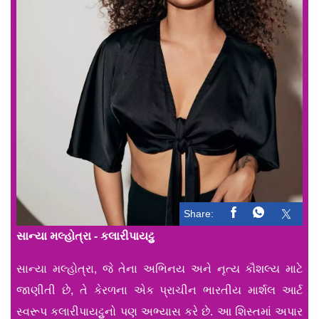
Share:
સાન્યા મલ્હોત્રા - કલારીપાયટ્ટુ
સાન્યા મલ્હોત્રા, જે તેના અભિનય અને નૃત્ય કૌશલ્ય માટે
જાણીતી છે, તે કેરળના એક પ્રાચીન ભારતીય માર્શલ આર્ટ
સ્વરૂપ કલારીપાયટ્ટુનો પણ અભ્યાસ કરે છે. આ શિસ્તમાં અપાર