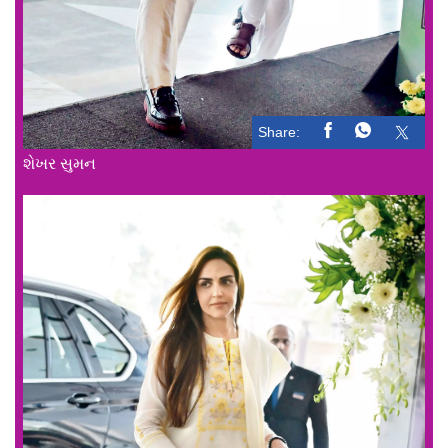
Share:
શેખર સુમન