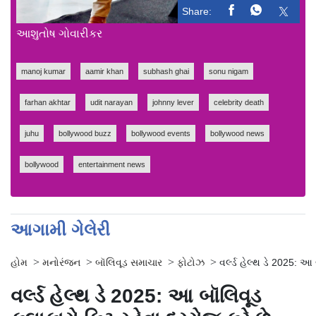
Share:
આશુતોષ ગોવા​રીકર
manoj kumar
aamir khan
subhash ghai
sonu nigam
farhan akhtar
udit narayan
johnny lever
celebrity death
juhu
bollywood buzz
bollywood events
bollywood news
bollywood
entertainment news
આગામી ગેલેરી
>
>
>
>
હોમ
મનોરંજન
બૉલિવૂડ સમાચાર
ફોટોઝ
વર્લ્ડ હેલ્થ ડે 2025: 
વર્લ્ડ હેલ્થ ડે 2025: આ બૉલિવૂડ