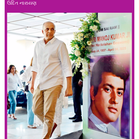
ઉદિત નારાયણ