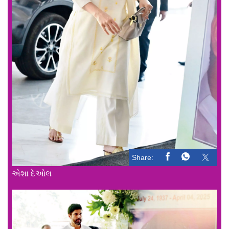
Share:
એશા દેઓલ