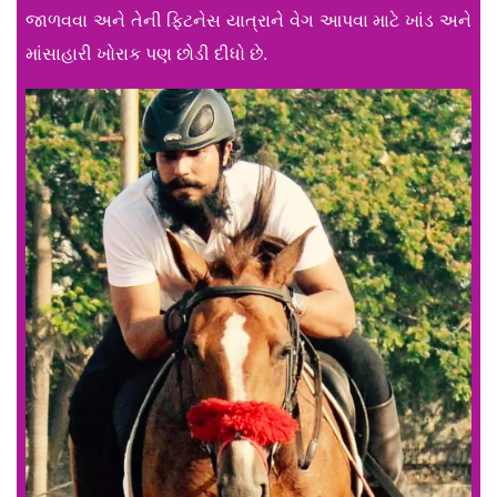
જાળવવા અને તેની ફિટનેસ યાત્રાને વેગ આપવા માટે ખાંડ અને
માંસાહારી ખોરાક પણ છોડી દીધો છે.