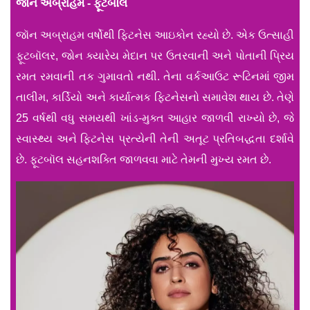
જૉન અબ્રાહમ - ફૂટબૉલ
જૉન અબ્રાહમ વર્ષોથી ફિટનેસ આઇકોન રહ્યો છે. એક ઉત્સાહી
ફૂટબૉલર, જોન ક્યારેય મેદાન પર ઉતરવાની અને પોતાની પ્રિય
રમત રમવાની તક ગુમાવતો નથી. તેના વર્કઆઉટ રૂટિનમાં જીમ
તાલીમ, કાર્ડિયો અને કાર્યાત્મક ફિટનેસનો સમાવેશ થાય છે. તેણે
25 વર્ષથી વધુ સમયથી ખાંડ-મુક્ત આહાર જાળવી રાખ્યો છે, જે
સ્વાસ્થ્ય અને ફિટનેસ પ્રત્યેની તેની અતૂટ પ્રતિબદ્ધતા દર્શાવે
છે. ફૂટબૉલ સહનશક્તિ જાળવવા માટે તેમની મુખ્ય રમત છે.