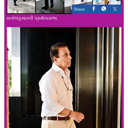
Share:
મનોજકુમારની પ્રાર્થનાસભા