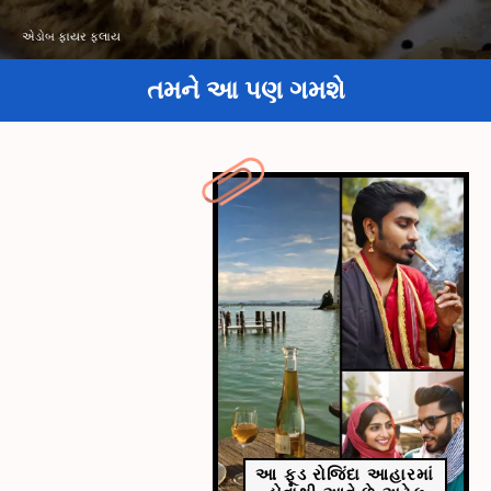
એડોબ ફાયર ફ્લાય
તમને આ પણ ગમશે
આ ફૂડ રોજિંદા આહારમાં