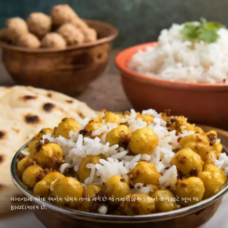
મખાનામાં એવા અનેક પોષક તત્વો મળે છે જે તમારી સ્કિન અને વાળ માટે ખૂબ જ
ફાયદાકારક છે.