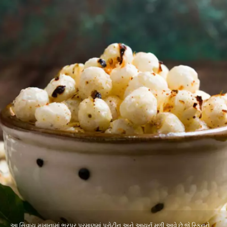
આ સિવાય મખાનામાં ભરપૂર પ્રમાણમાં પ્રોટીન અને આયર્ન મળી આવે છે જે સ્કિનને