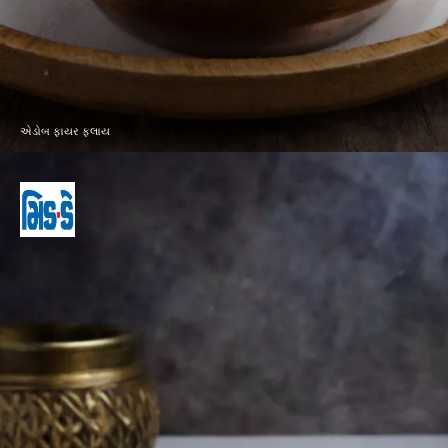
એડોબ ફાયર ફ્લાય