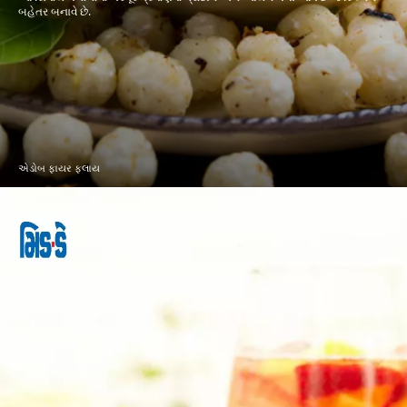
બહેતર બનાવે છે.
એડોબ ફાયર ફ્લાય