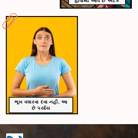
હોવાથી આવે છે અટેક
ભૂખ વધારવા દવા નહીં, આ
છે પર્યાય