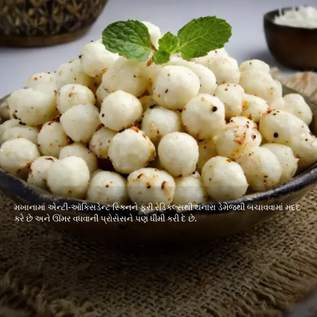
મખાનામાં એન્ટી-ઑક્સિડેન્ટ સ્કિનને ફ્રી રેડિકલ્સથી થનારા ડેમેજથી બચાવવામાં મદદ
કરે છે અને ઊંમર વધવાની પ્રોસેસને પણ ધીમી કરી દે છે.