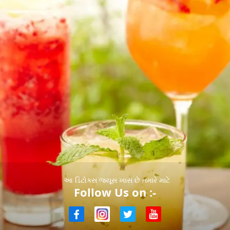
આ ડિટોક્સ જ્યૂસ ખાસ છે તમારે માટે
Follow Us on :-