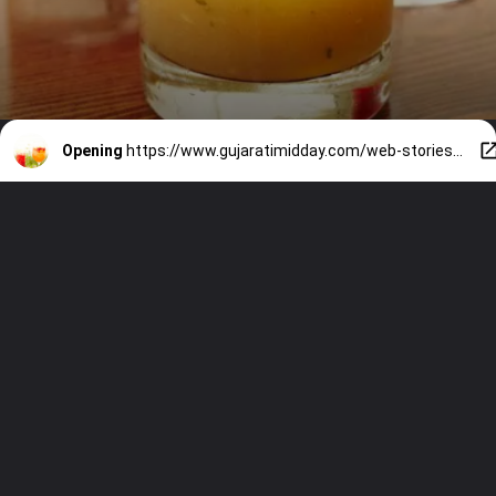
Opening
https://www.gujaratimidday.com/web-stories/this-5-detox-body-cleansing-juice-which-must-have-in-your-diet-know-about-it-200