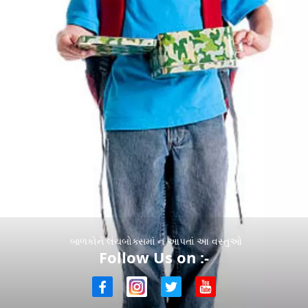
બાળકોને લંચબોક્સમાં ન આપતાં આ વસ્તુઓ
Follow Us on :-