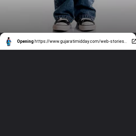
Opening
https://www.gujaratimidday.com/web-stories/noodles-to-processed-snacks-don-t-pack-these-items-in-kids-tiffin-box-377