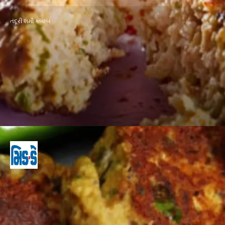
તંદૂરી શમી કબાબ