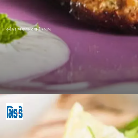
સ્મોક્ડ એગપ્લાન્ટ શમી કબાબ