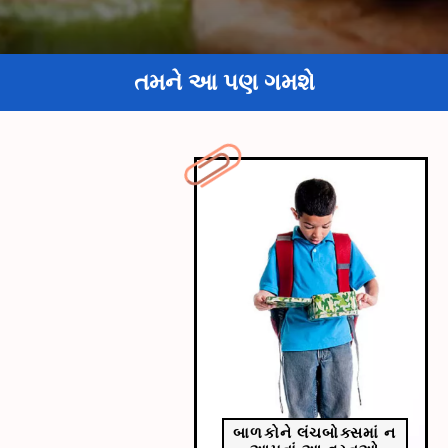
તમને આ પણ ગમશે
બાળકોને લંચબોક્સમાં ન