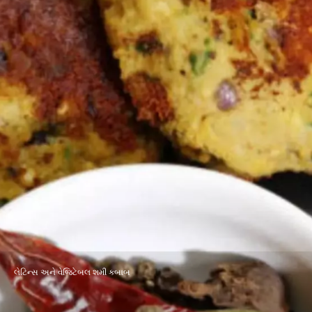
લેટિન્સ અને વેજિટેબલ શમી કબાબ