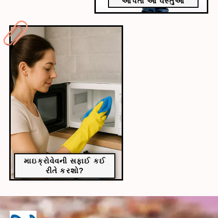
આપતાં આ વસ્તુઓ
માઇક્રોવેવની સફાઈ કઈ
રીતે કરશો?