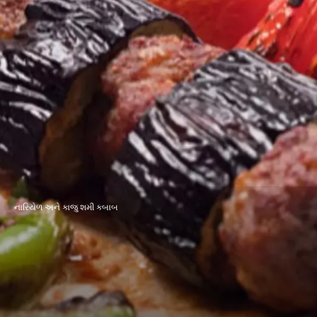
નારિયેળ અને કાજુ શમી કબાબ