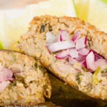
સ્પિનચ અને ફેટા સ્ટફ્ડ શમી કબાબ