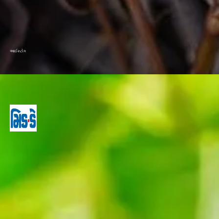
આઈસ્ટોક