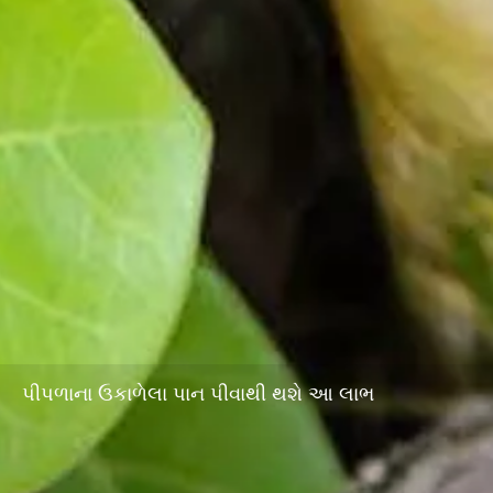
પીપળાના ઉકાળેલા પાન પીવાથી થશે આ લાભ