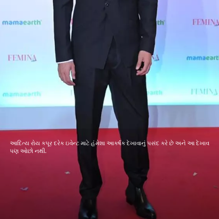
આદિત્ય રોય કપૂર દરેક ઇવેન્ટ માટે હંમેશા આકર્ષક દેખાવાનું પસંદ કરે છે અને આ દેખાવ
પણ ઓછો નથી.