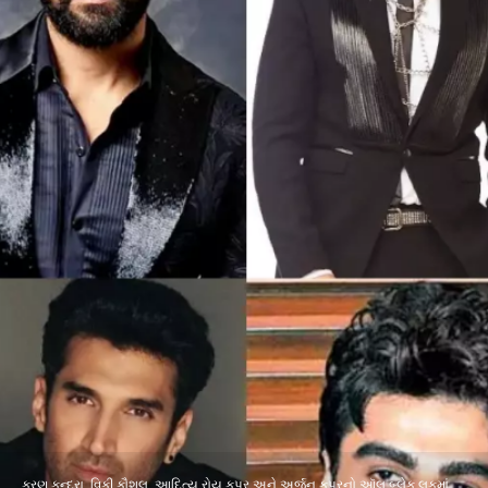
કરણ કુન્દ્રા, વિકી કૌશલ, આદિત્ય રોય કપૂર અને અર્જુન કપૂરનો ઑલ બ્લેક લૂકમાં