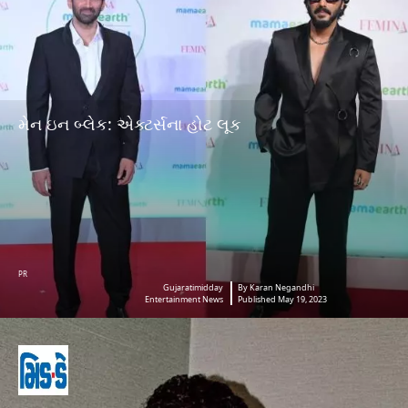
મેન ઇન બ્લેક: એક્ટર્સના હોટ લૂક
PR
Gujaratimidday
By Karan Negandhi
Entertainment News
Published May 19, 2023