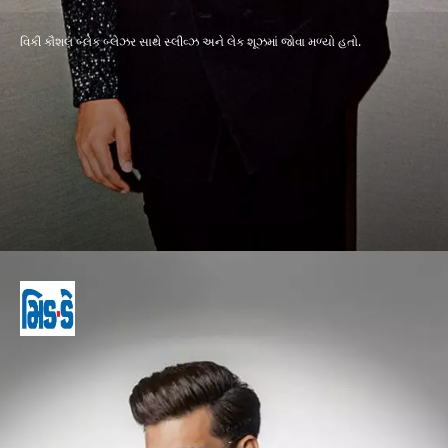
વિકી કૌશલ બ્લેક બ્લેઝર સાથે સ્લીવ્ઝ અને લેક શૂઝમાં જોવા મળ્યો હતો.