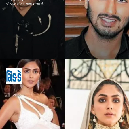
એકદમ હોટ દેખાય રહ્યા છે.