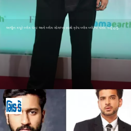
અર્જુન કપૂરે બ્લેક પેન્ટ અને બ્લેક ગોગલ્સ સાથે ક્રેપ બ્લેક બ્લેઝર પસંદ કર્યું હતું.