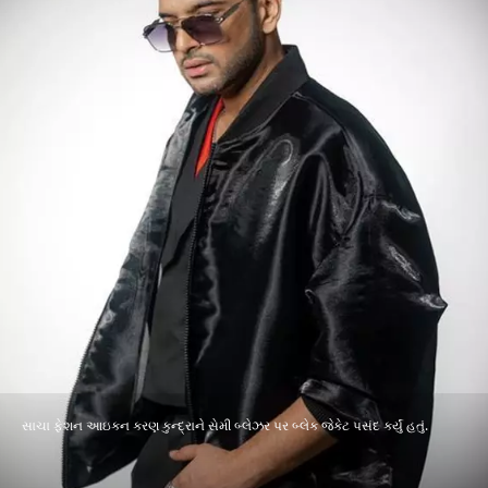
સાચા ફેશન આઇકન કરણ કુન્દ્રાને સેમી બ્લેઝર પર બ્લેક જેકેટ પસંદ કર્યું હતું.