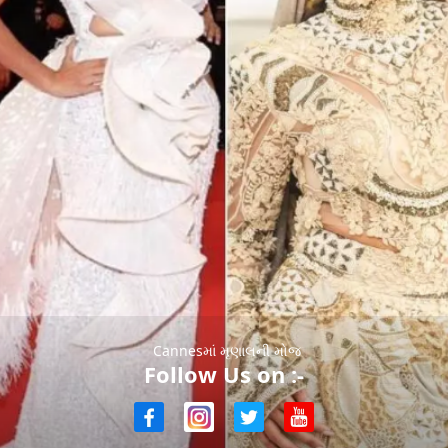
Cannesમાં મૃણાલની મોજ
Follow Us on :-