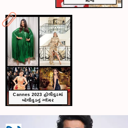
મોજ
Cannes 2023 હૉલીવુડમાં
બૉલીવુડનું ગ્લૅમર