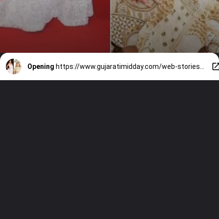
Opening
https://www.gujaratimidday.com/web-stories/cannes-2023-mrunal-thakur-looks-drop-dead-and-beautiful-see-photos-204