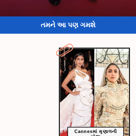
તમને આ પણ ગમશે
Cannesમાં મૃણાલની