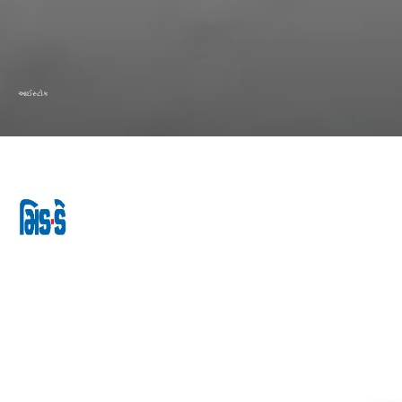
આઈસ્ટોક