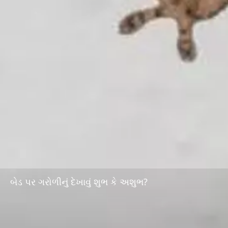
બેડ પર ગરોળીનું દેખાવું શુભ કે અશુભ?