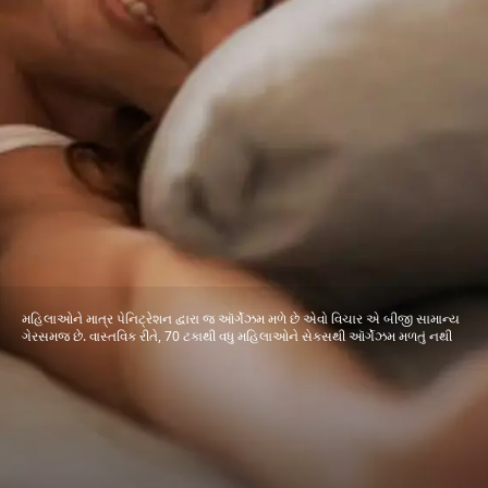
મહિલાઓને માત્ર પેનિટ્રેશન દ્વારા જ ઑર્ગેઝમ મળે છે એવો વિચાર એ બીજી સામાન્ય
ગેરસમજ છે. વાસ્તવિક રીતે, 70 ટકાથી વધુ મહિલાઓને સેક્સથી ઑર્ગેઝમ મળતું નથી