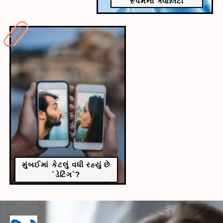
સ્પર્મની ક્વોલિટી
મુંબઈમાં કેટલું વધી રહ્યું છે
`ડેટિંગ`?