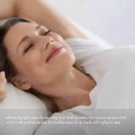
યોનિમાર્ગનું લુબ્રિકેશન ઉત્થાન જેવું જ છે એવી ગેરસમજ એક ભ્રામક માન્યતા ઊભી
કરે છે કે જો સ્ત્રીઓ જાતીય રીતે ઉત્તેજિત થાય છે, તો તેમની યોનિ લુબ્રિકેટ થશે