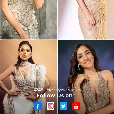
2023માં આ એક્ટ્રેસ કરે છે ડેબ્યૂ
Follow Us on :-