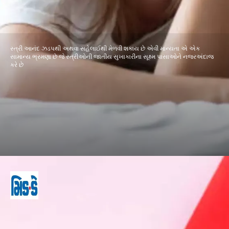
સ્ત્રી આનંદ ઝડપથી અથવા સહેલાઈથી મેળવી શકાય છે એવી માન્યતા એ એક
સામાન્ય ભ્રમણા છે જે સ્ત્રીઓની જાતીય સુખાકારીના સૂક્ષ્મ પાસાઓને નજરઅંદાજ
કરે છે