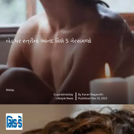
બેડ પર સ્ત્રીનાં આનંદ વિશે 5 ગેરસમજો
Midday
Gujaratimidday
By Karan Negandhi
Lifestyle News
Published Nov 25, 2023