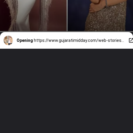
Opening
https://www.gujaratimidday.com/web-stories/5-actresses-debutantes-from-2023-to-look-forward-to-bollywood-906