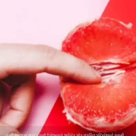
સ્ત્રી આનંદના માપદંડ સાથે ઉત્તેજનાનો અતિરેક એક સંકુચિત પરિપ્રેક્ષ્યને કાયમી