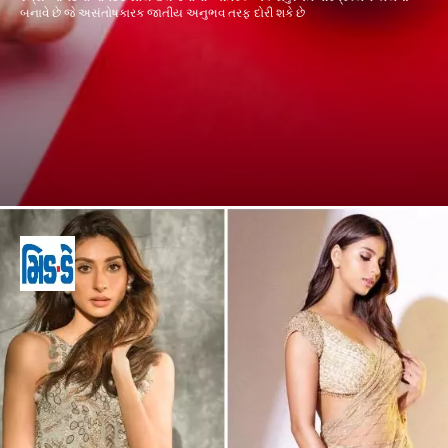
બનાવે છે જે અસંતોષકારક જાતીય અનુભવ તરફ દોરી શકે છે