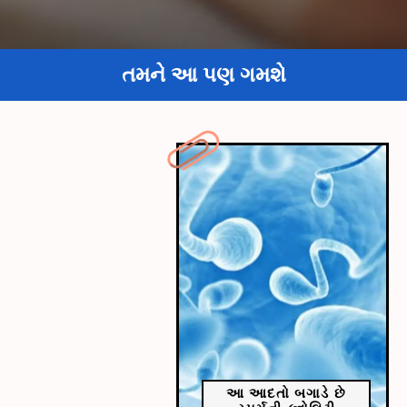
તમને આ પણ ગમશે
આ આદતો બગાડે છે