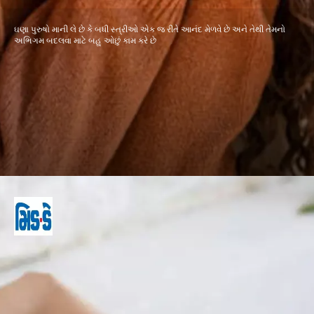
ઘણા પુરુષો માની લે છે કે બધી સ્ત્રીઓ એક જ રીતે આનંદ મેળવે છે અને તેથી તેમનો
અભિગમ બદલવા માટે બહુ ઓછું કામ કરે છે