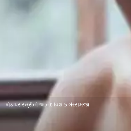
બેડ પર સ્ત્રીનાં આનંદ વિશે 5 ગેરસમજો