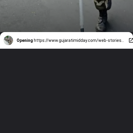
Opening
https://www.gujaratimidday.com/web-stories/maharashtra-assembly-elections-2024-cisf-security-personals-along-with-mumbai-police-organize-flag-march-1689