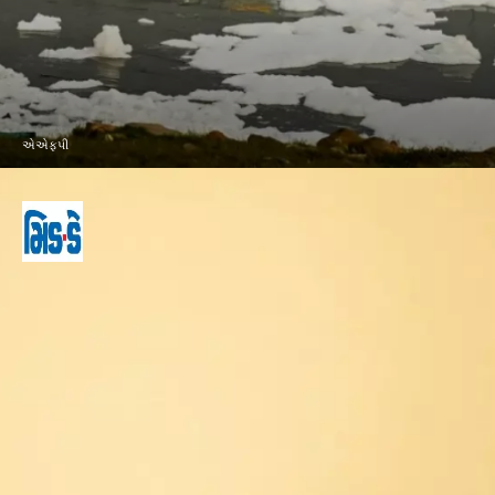
એએફપી