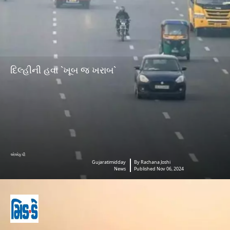
દિલ્હીની હવા `ખૂબ જ ખરાબ`
એએફપી
Gujaratimidday
By Rachana Joshi
News
Published Nov 06, 2024