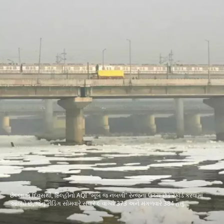
છેલ્લા બે દિવસથી, દિલ્હીનો AQI "ખૂબ જ નબળી" રેન્જના ઉચ્ચ છેડે રેકોર્ડ કરવામાં
આવ્યો છે, જેનું રીડિંગ સોમવારે સવારે ૯ વાગ્યે 373 અને મંગળવારે 384 હતું.