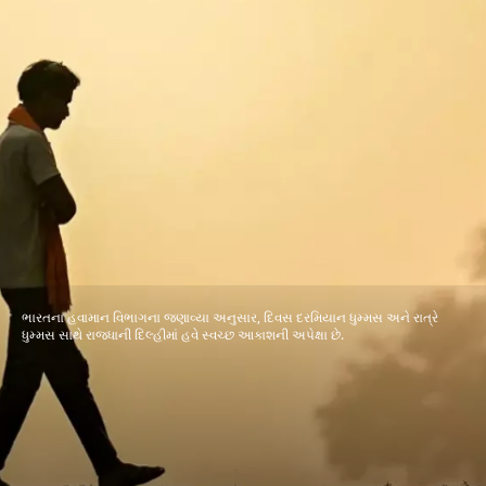
ભારતના હવામાન વિભાગના જણાવ્યા અનુસાર, દિવસ દરમિયાન ધુમ્મસ અને રાત્રે
ધુમ્મસ સાથે રાજધાની દિલ્હીમાં હવે સ્વચ્છ આકાશની અપેક્ષા છે.