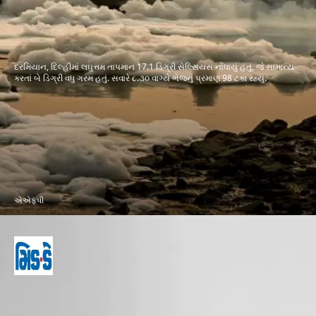
દરમિયાન, દિલ્હીમાં લઘુત્તમ તાપમાન 17.1 ડિગ્રી સેલ્સિયસ નોંધાયું હતું, જે સામાન્ય
કરતાં બે ડિગ્રી વધુ ગરમ હતું. સવારે ૮.૩૦ વાગ્યે ભેજનું પ્રમાણ 98 ટકા રહ્યું.
એએફપી