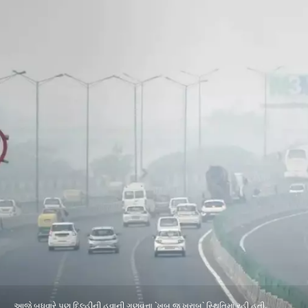
આજે બુધવારે પણ દિલ્હીની હવાની ગુણવત્તા `ખૂબ જ ખરાબ` સ્થિતિમાં રહી હતી.