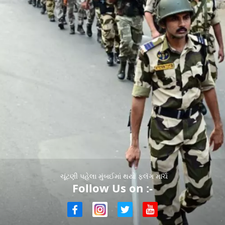
ચૂંટણી પહેલા મુંબઈમાં થયો ફ્લૅગ માર્ચ
Follow Us on :-