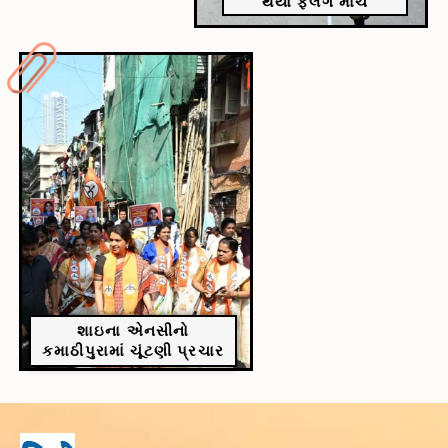
થયો ફ્લૅગ માર્ચ
શાઇના એનસીનો
કમાઠીપુરામાં ચૂંટણી પ્રચાર