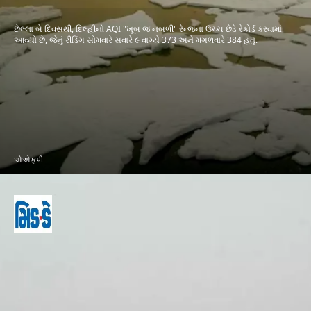
છેલ્લા બે દિવસથી, દિલ્હીનો AQI "ખૂબ જ નબળી" રેન્જના ઉચ્ચ છેડે રેકોર્ડ કરવામાં
આવ્યો છે, જેનું રીડિંગ સોમવારે સવારે ૯ વાગ્યે 373 અને મંગળવારે 384 હતું.
એએફપી