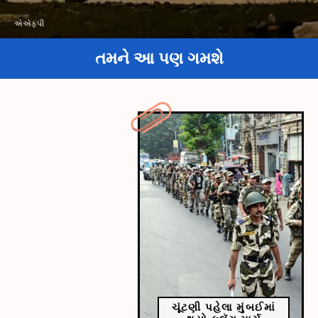
એએફપી
તમને આ પણ ગમશે
ચૂંટણી પહેલા મુંબઈમાં