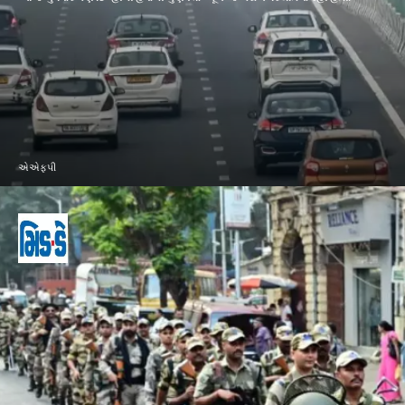
એએફપી