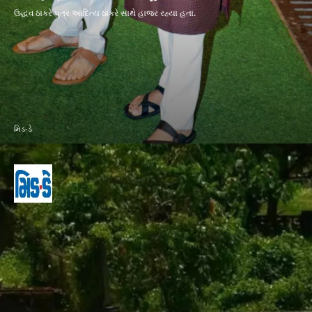
ઉદ્ધવ ઠાકરે પુત્ર આદિત્ય ઠાકરે સાથે હાજર રહ્યા હતા.
મિડ-ડે