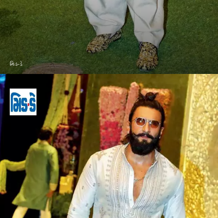
મિડ-ડે