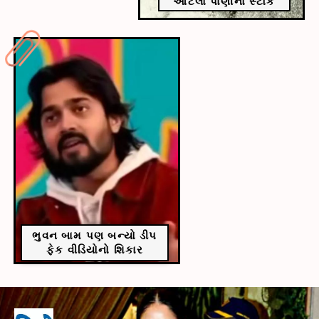
આટલો પાણીનો સ્ટૉક
ભુવન બામ પણ બન્યો ડીપ
ફેક વીડિયોનો શિકાર