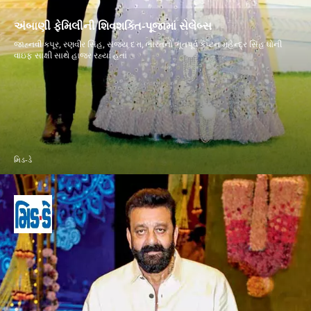
અંબાણી ફેમિલીની શિવશક્તિ-પૂજામાં સેલેબ્સ
જાહ્‍નવી કપૂર, રણવીર સિંહ, સંજય દત્ત, ભારતનો ભૂતપૂર્વ કૅપ્ટન મહેન્દ્ર સિંહ ધોની
વાઇફ સાક્ષી સાથે હાજર રહ્યાં હતાં
મિડ-ડે