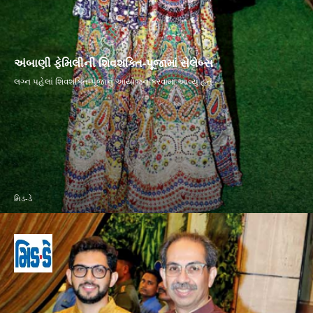
અંબાણી ફેમિલીની શિવશક્તિ-પૂજામાં સેલેબ્સ
લગ્ન પહેલાં શિવશક્તિ-પૂજાનું આયોજન કરવામાં આવ્યું હતું
મિડ-ડે