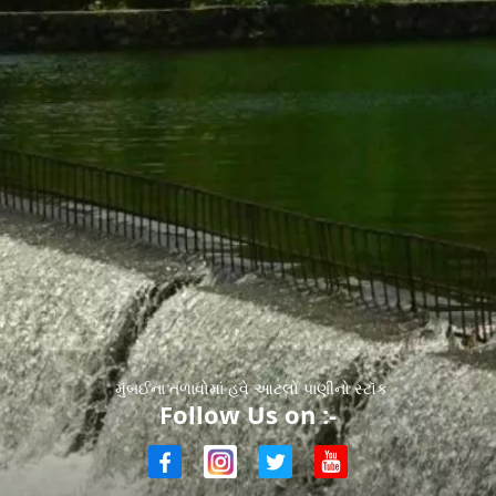
મુંબઈના તળાવોમાં હવે આટલો પાણીનો સ્ટૉક
Follow Us on :-