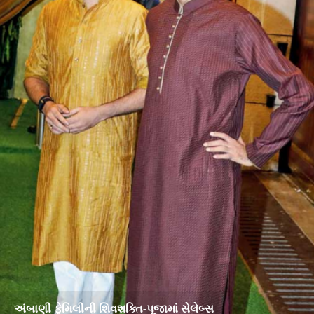
અંબાણી ફેમિલીની શિવશક્તિ-પૂજામાં સેલેબ્સ