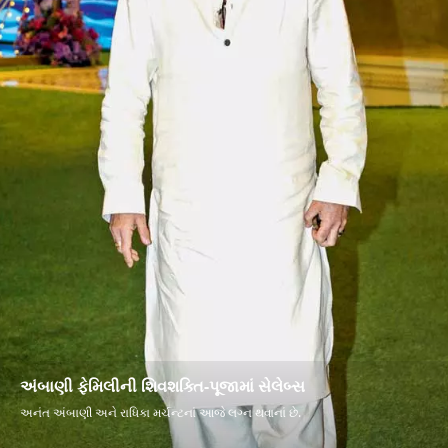
અંબાણી ફેમિલીની શિવશક્તિ-પૂજામાં સેલેબ્સ
અનંત અંબાણી અને રાધિકા મર્ચન્ટનાં આજે લગ્ન થવાનાં છે.