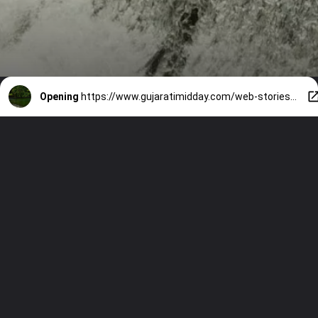
Opening
https://www.gujaratimidday.com/web-stories/18-73-percent-water-stock-in-mumbai-lakes-now-1546