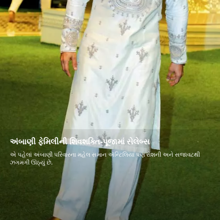
અંબાણી ફેમિલીની શિવશક્તિ-પૂજામાં સેલેબ્સ
એ પહેલાં અંબાણી પરિવારના મહેલ સમાન ઍન્ટિલિયા પણ રોશની અને સજાવટથી
ઝગમગી ઊઠ્યું છે.