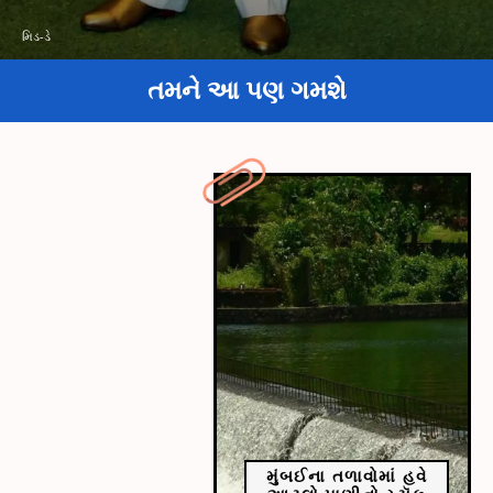
મિડ-ડે
તમને આ પણ ગમશે
મુંબઈના તળાવોમાં હવે