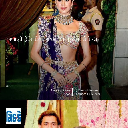
અંબાણી ફેમિલીની શિવશક્તિ-પૂજામાં સેલેબ્સ
મિડ-ડે
Gujaratimidday
By Dharmik Parmar
News
Published Jul 12, 2024