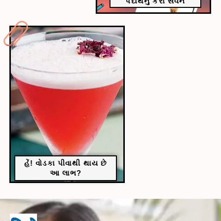
પદાર્થનું કરો સેવન
હેં! વોડકા પીવાથી થાય છે
આ લાભ?