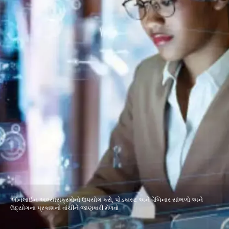
ઑનલાઈન અભ્યાસક્રમોનો ઉપયોગ કરો, પોડકાસ્ટ અને વેબિનાર સાંભળો અને
ઉદ્યોગના પ્રકાશનો વાંચીને જાણકારી મેળવો