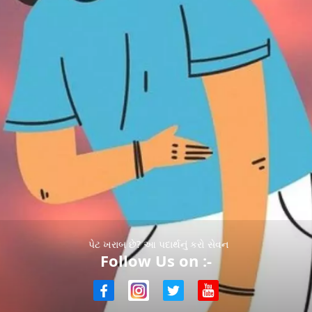
પેટ ખરાબ છે? આ પદાર્થનું કરો સેવન
Follow Us on :-