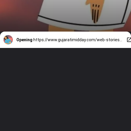
Opening
https://www.gujaratimidday.com/web-stories/stomach-is-upset-eat-this-food-1425