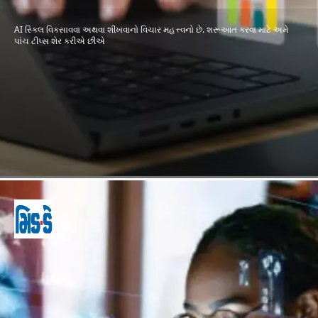
AI સ્કિલ વિકસાવવા અથવા શીખવાનો વિચાર મહત્ત્વનો છે. શરૂઆત કરવા માટે અમે
પાંચ ટીપ્સ શેર કરીએ છીએ