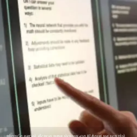
ઑનલાઈન સમુદાયો, મીટઅપ્સ અથવા કોન્ફરન્સ દ્વારા AI ક્ષેત્રમાં કામ કરતા લોકો