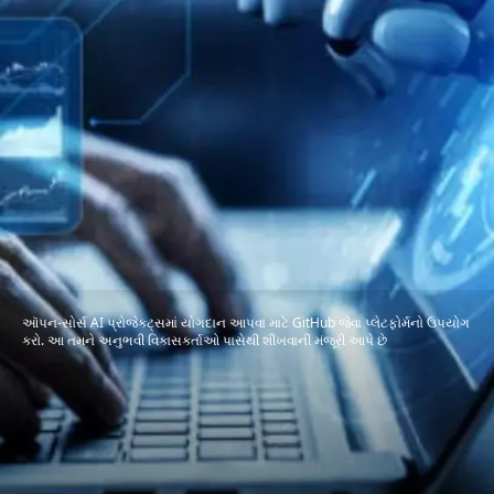
ઑપન-સોર્સ AI પ્રોજેક્ટ્સમાં યોગદાન આપવા માટે GitHub જેવા પ્લેટફોર્મનો ઉપયોગ
કરો. આ તમને અનુભવી વિકાસકર્તાઓ પાસેથી શીખવાની મંજૂરી આપે છે