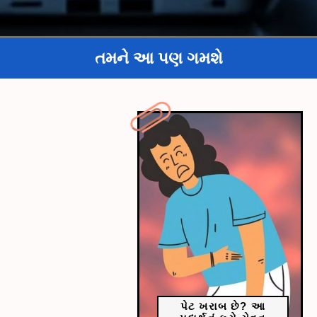
તમને આ પણ ગમશે
પેટ ખરાબ છે? આ