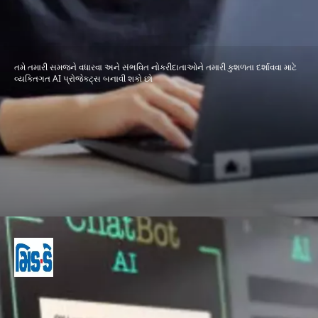
તમે તમારી સમજને વધારવા અને સંભવિત નોકરીદાતાઓને તમારી કુશળતા દર્શાવવા માટે
વ્યક્તિગત AI પ્રોજેક્ટ્સ બનાવી શકો છો