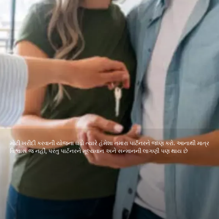
મોટી ખરીદી કરવાની યોજના ઘડો ત્યારે હંમેશા તમારા પાર્ટનરને જાણ કરો. આનાથી માત્ર
વિશ્વાસ જ નહીં, પરંતુ પાર્ટનરને મૂલ્યવાન અને સન્માનની લાગણી પણ થાય છે