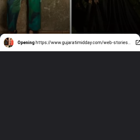
Opening
https://www.gujaratimidday.com/web-stories/happy-birthday-dia-mirza-simple-but-beautiful-looks-of-the-actress-959