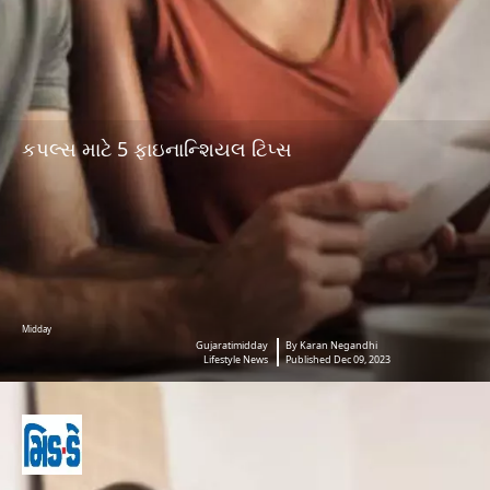
કપલ્સ માટે 5 ફાઇનાન્શિયલ ટિપ્સ
Midday
Gujaratimidday
By Karan Negandhi
Lifestyle News
Published Dec 09, 2023