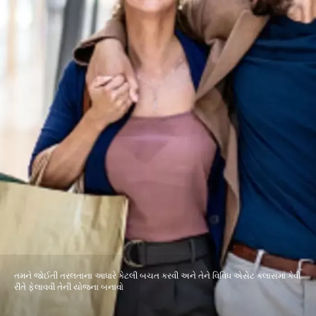
તમને જોઈતી તરલતાના આધારે કેટલી બચત કરવી અને તેને વિવિધ એસેટ ક્લાસમાં કેવી
રીતે ફેલાવવી તેની યોજના બનાવો