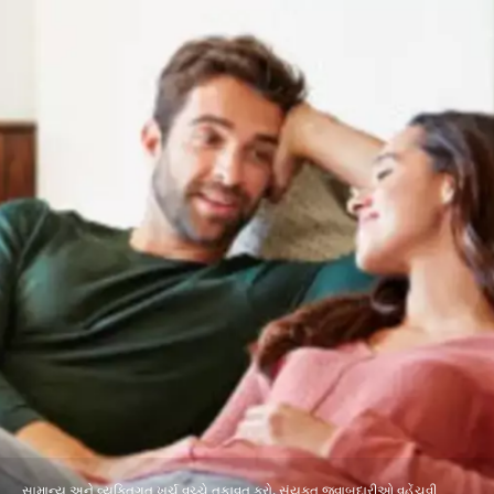
સામાન્ય અને વ્યક્તિગત ખર્ચ વચ્ચે તફાવત કરો. સંયુક્ત જવાબદારીઓ વહેંચવી