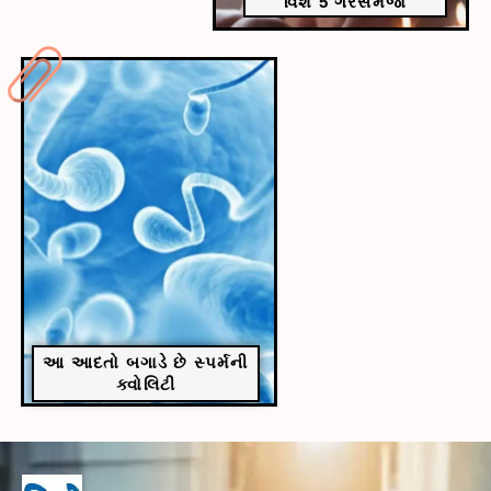
વિશે 5 ગેરસમજો
આ આદતો બગાડે છે સ્પર્મની
ક્વોલિટી