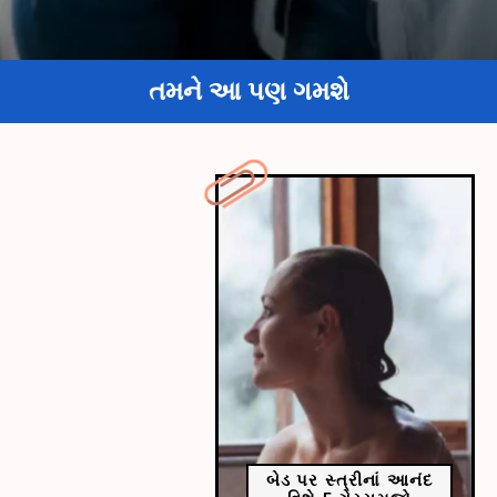
તમને આ પણ ગમશે
બેડ પર સ્ત્રીનાં આનંદ