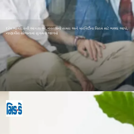
દરેક ભાગીદારની આકાંક્ષાઓ, નવરાશનો સમય અને કારકિર્દીના વિરામ માટે ભથ્થાં આપો,
નાણાકીય યોજનામાં સુગમતા જાળવો