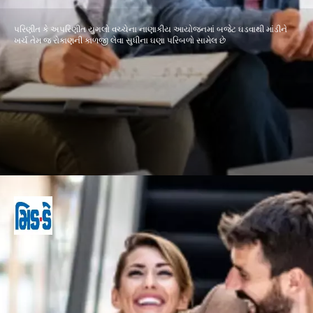
પરિણીત કે અપરિણીત યુગલો વચ્ચેના નાણાકીય આયોજનમાં બજેટ ઘડવાથી માંડીને
ખર્ચ તેમ જ રોકાણની કાળજી લેવા સુધીના ઘણા પરિબળો સામેલ છે