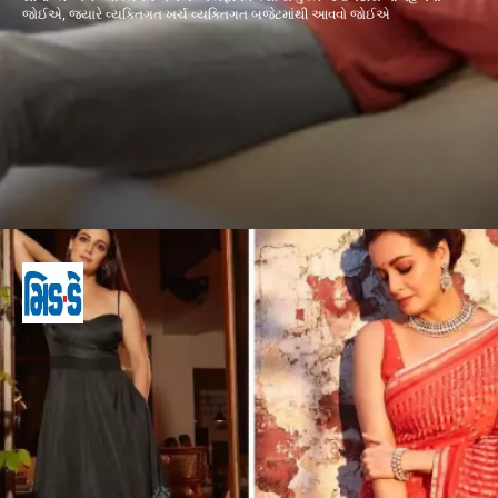
જોઈએ, જ્યારે વ્યક્તિગત ખર્ચ વ્યક્તિગત બજેટમાંથી આવવો જોઈએ