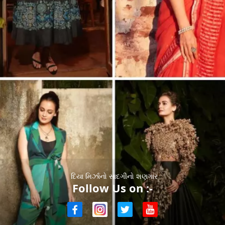
દિયા મિર્ઝાનો સાદગીનો શણગાર
Follow Us on :-