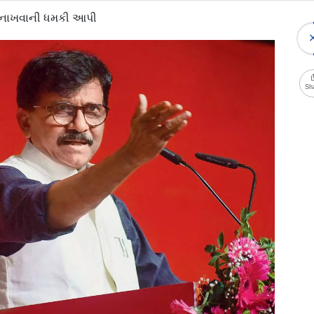
ી નાખવાની ધમકી આપી
Sh