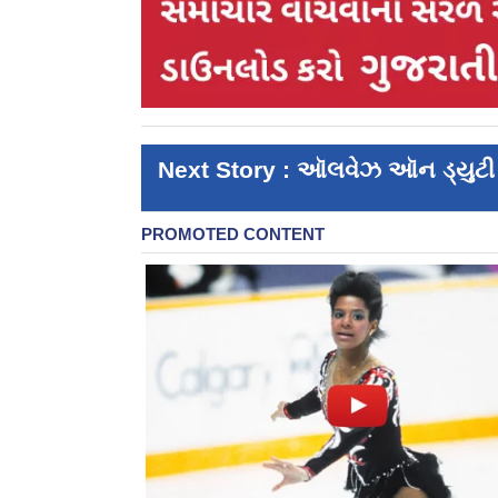
Next Story : ઑ‍લવેઝ ઑન ડ્યુટી