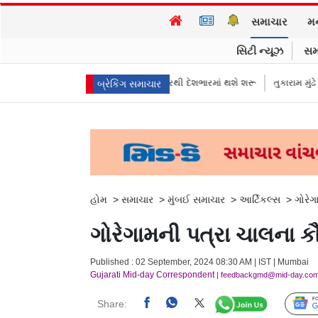
સમાચાર
મ
સિટી ન્યૂઝ
સમ
 કરી, સપ્ટેમ્બરથી દેશભારમાં થશે શરૂ
તુકારામ મુંઢે On Fire: "સરકારી નિયમો
બ્રેકિંગ સમાચાર
હોમ
>
સમાચાર
>
મુંબઈ સમાચાર
>
આર્ટિકલ્સ
>
ગોરેગ
ગોરેગામની પત્રા ચાલના કૌભ
Published : 02 September, 2024 08:30 AM | IST | Mumbai
Gujarati Mid-day Correspondent
| feedbackgmd@mid-day.co
Share: