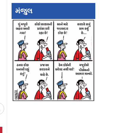
મંજુલ
ઠગ પકડાયો
ગોરેગામમાં કાયદેસર અને
ગોરેગાંવ-મુલુંડ લિન્
ગેરકાયદે ફેરિયાઓ વચ્ચે
માટે અન્ડરગ્રાઉન્ડ
ીય સાઇબર
૪૫ મિનિટ ચાલ્યું ધિંગાણું
ટનલનું કામ વીકએન
સુધીમાં શરૂ થશે
ચ