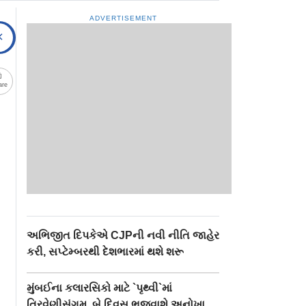
ADVERTISEMENT
are
અભિજીત દિપકેએ CJPની નવી નીતિ જાહેર
કરી, સપ્ટેમ્બરથી દેશભારમાં થશે શરૂ
મુંબઈના કલારસિકો માટે `પૃથ્વી`માં
ત્રિવેણીસંગમ, બે દિવસ ભજવાશે અનોખા