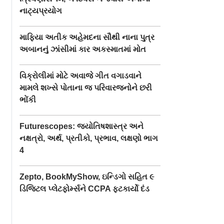
નાટ્યપ્રયોગ
માફિયા અતીક અહેમદના સૌથી નાના પુત્ર
અબાનનું ઝાંસીમાં કાર અકસ્માતમાં મોત
વિક્રોલીમાં મોટે અવાજે ગીત વગાડવાને
મામલે શખ્સે પોતાના જ પરિવારજનોને છરી
ભોંકી
Futurescopes: જ્યોતિષશાસ્ત્ર અને
નક્ષત્રો, અર્થ, પ્રતીકો, પ્રભાવ, લક્ષણો ભાગ
4
Zepto, BookMyShow, ઇન્ડિગો સહિત ૯
ડિજિટલ પ્લેટફોર્મ્સને CCPA ફટકાર્યો દંડ