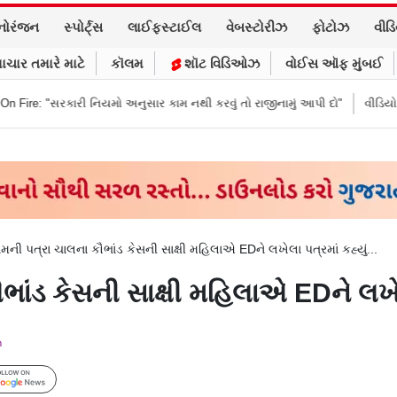
નોરંજન
સ્પોર્ટ્સ
લાઈફસ્ટાઈલ
વેબસ્ટોરીઝ
ફોટોઝ
વીડ
ાચાર તમારે માટે
કૉલમ
શૉટ વિડિઓઝ
વોઈસ ઑફ મુંબઈ
 અનુસાર કામ નથી કરવું તો રાજીનામું આપી દો"
વીડિયો કૉલ પર પિતાના અંતિમ સ
ામની પત્રા ચાલના કૌભાંડ કેસની સાક્ષી મહિલાએ EDને લખેલા પત્રમાં કહ્યું...
ાંડ કેસની સાક્ષી મહિલાએ EDને લખેલા
m
Follow Us