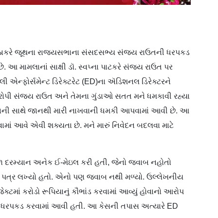
ધવ ઠાકરે જૂથના રાજ્યસભાના સંસદસભ્ય સંજય રાઉતની ધરપકડ
 આ મામલાનાં સાક્ષી ડૉ. સ્વપ્ના પાટકરે સંજય રાઉત પર
 એન્ફોર્સમેન્ટ ડિરેક્ટરેટ (ED)ના ઍડિશનલ ડિરેક્ટરને
 કે ‘આરોપી સંજય રાઉત અને તેમના ગુંડાઓ સતત મને ધમકાવી રહ્યા
ર કરવાની સાથે જાનથી મારી નાખવાની ધમકી આપવામાં આવી છે. આ
ાં આવે એવી શક્યતા છે. મને મારું નિવેદન બદલવા માટે
ી ૨૦૨૧ દરમ્યાન અનેક ઈ-મેઇલ કરી હતી, જેનો જવાબ નહોતો
ે પત્ર લખ્યો હતો. એનો પણ જવાબ નથી મળ્યો. ઉલ્લેખનીય
ેક્ટમાં કરોડો રૂપિયાનું કૌભાંડ કરવામાં આવ્યું હોવાનો આરોપ
રપકડ કરવામાં આવી હતી. આ કેસની તપાસ અત્યારે ED