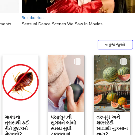
બધુજ જુઓ
માકડના
પરફ્યુમની
તરબૂચ અને
ત્રાસથી કઈ
સુગંધને લાંબો
શક્કરટેટી
રીતે છુટકારો
સમય સુધી
ખાવાથી નુકસાન
મેળવવો?
ટકાવવા શું
થાય?