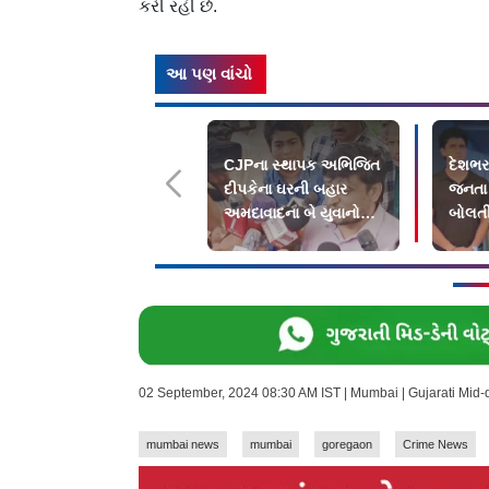
કરી રહી છે.
આ પણ વાંચો
CJPના સ્થાપક અભિજિત
દેશભરમ
દીપકેના ઘરની બહાર
જનતા પ
અમદાવાદના બે યુવાનોનો
બોલતી
વિરોધ
02 September, 2024 08:30 AM IST | Mumbai | Gujarati Mid
mumbai news
mumbai
goregaon
Crime News