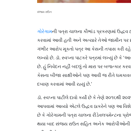
સંજય રાઉત
ગોરેગામ
ની પત્રા ચાલના કૌભાંડ પ્રકરણમાં ઉદ્
કરવામાં આવી હતી અને અત્યારે તેઓ જામીન પર છે.
ગંભીર આરોપ મૂકતો પત્ર આ કેસની તપાસ કરી રહેલી
લખ્યો છે. ડૉ. સ્વપ્ના પાટકરે પત્રમાં લખ્યું છે
છે. હું ‌નિવેદન નહીં બદલું તો મારા પર બળાત્કા
કેસના બીજા સાક્ષીઓને પણ આવી જ રીતે ધમકાવવામ
દબાણ કરવામાં આવી રહ્યું છે.’
ડૉ. સ્વપ્ના પાટીલે દાવો કર્યો છે કે તેણે ૨૦૧૬થ
આપવામાં આવ્યો એટલે ઉદ્ધવ ઠાકરેને પણ આ વિશ
છે કે ગોરેગામની પત્રા ચાલના રીડેવલપમેન્ટના પ્રોજ
થયા બાદ સંજય રાઉત સહિત અનેક આરોપીઓની ધ