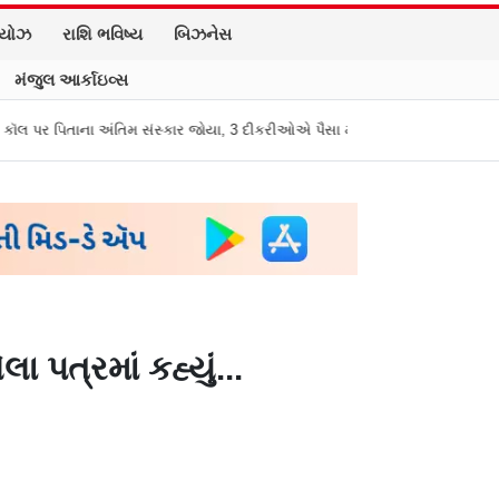
િયોઝ
રાશિ ભવિષ્ય
બિઝનેસ
મંજુલ આર્કાઇવ્સ
ંસ્કાર જોયા, 3 દીકરીઓએ પૈસા મોકલાવ્યા પણ હાજરી ન આપી
“બીજા કેજરીવાલ
 પત્રમાં કહ્યું...