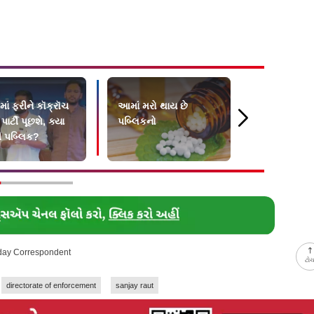
ાં ફરીને કૉક્રૉચ
આમાં મરો થાય છે
એક સાઇબર 
ાર્ટી પૂછશે, ક્યા
પબ્લિકનો
અને પકડાયું
 પબ્લિક?
આંતરરાષ્ટ્ર
ફ્રૉડ નેટવર્ક
-day Correspondent
ટો
directorate of enforcement
sanjay raut