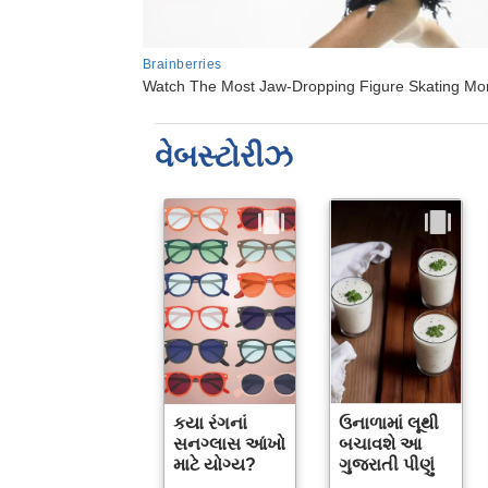
વેબસ્ટોરીઝ
કયા રંગનાં
ઉનાળામાં લૂથી
સનગ્લાસ આંખો
બચાવશે આ
માટે યોગ્ય?
ગુજરાતી પીણું