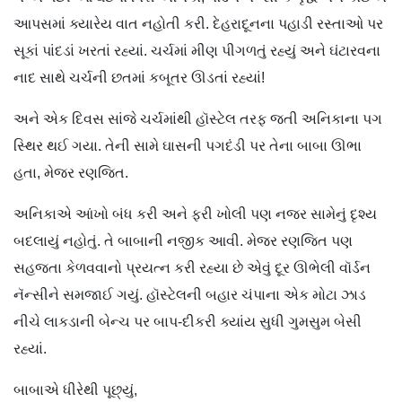
આપસમાં ક્યારેય વાત નહોતી કરી. દેહરાદૂનના પહાડી રસ્તાઓ પર
સૂકાં પાંદડાં ખરતાં રહ્યાં. ચર્ચમાં મીણ પીગળતું રહ્યું અને ઘંટારવના
નાદ સાથે ચર્ચની છતમાં કબૂતર ઊડતાં રહ્યાં!
અને એક દિવસ સાંજે ચર્ચમાંથી હૉસ્ટેલ તરફ જતી અનિકાના પગ
સ્થિર થઈ ગયા. તેની સામે ઘાસની પગદંડી પર તેના બાબા ઊભા
હતા, મેજર રણજિત.
અનિકાએ આંખો બંધ કરી અને ફરી ખોલી પણ નજર સામેનું દૃશ્ય
બદલાયું નહોતું. તે બાબાની નજીક આવી. મેજર રણજિત પણ
સહજતા કેળવવાનો પ્રયત્ન કરી રહ્યા છે એવું દૂર ઊભેલી વૉર્ડન
નૅન્સીને સમજાઈ ગયું. હૉસ્ટેલની બહાર ચંપાના એક મોટા ઝાડ
નીચે લાકડાની બેન્ચ પર બાપ-દીકરી ક્યાંય સુધી ગુમસુમ બેસી
રહ્યાં.
બાબાએ ધીરેથી પૂછ્યું,