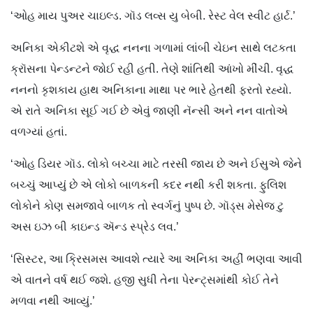
‘ઓહ માય પુઅર ચાઇલ્ડ. ગૉડ લવ્સ યુ બેબી. રેસ્ટ વેલ સ્વીટ હાર્ટ.’
અનિકા એકીટશે એ વૃદ્ધ નનના ગળામાં લાંબી ચેઇન સાથે લટકતા
ક્રૉસના પેન્ડન્ટને જોઈ રહી હતી. તેણે શાંતિથી આંખો મીંચી. વૃદ્ધ
નનનો કૃશકાય હાથ અનિકાના માથા પર ભારે હેતથી ફરતો રહ્યો.
એ રાતે અનિકા સૂઈ ગઈ છે એવું જાણી નૅન્સી અને નન વાતોએ
વળગ્યાં હતાં.
‘ઓહ ડિયર ગૉડ. લોકો બચ્ચા માટે તરસી જાય છે અને ઈસુએ જેને
બચ્ચું આપ્યું છે એ લોકો બાળકની કદર નથી કરી શકતા. ફુલિશ
લોકોને કોણ સમજાવે બાળક તો સ્વર્ગનું પુષ્પ છે. ગૉડ્સ મેસેજ ટુ
અસ ઇઝ બી કાઇન્ડ ઍન્ડ સ્પ્રેડ લવ.’
‘સિસ્ટર, આ ક્રિસમસ આવશે ત્યારે આ અનિકા અહીં ભણવા આવી
એ વાતને વર્ષ થઈ જશે. હજી સુધી તેના પેરન્ટ્સમાંથી કોઈ તેને
મળવા નથી આવ્યું.’