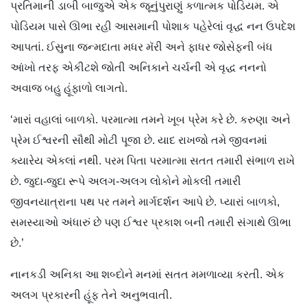
પ્રતિમાની ડાબી બાજુએ એક જૂનુંપુરાણું કળાત્મક પોડિયમ. એ
પોડિયમ પાસે ઊભા રહી આસમાની પોશાક પહેરેલાં વૃદ્ધ નન ઉપદેશ
આપતાં. ઈસુના જન્મદાતા મધર મૅરી અને ફાધર જોસેફની બંધ
આંખો તરફ એકીટશે જોતી અનિકાને ચર્ચની એ વૃદ્ધ નનનો
અવાજ બહુ હૂંફાળો લાગતો.
‘મારાં વહાલાં બાળકો. પરમાત્મા તમને ખૂબ પ્રેમ કરે છે. કરુણા અને
પ્રેમ ઈશ્વરની સૌથી મોટી પૂજા છે. યાદ રાખજો તમે જીવનમાં
ક્યારેય એકલાં નથી. પરમ પિતા પરમાત્મા સતત તમારી સંભાળ રાખે
છે. જુદા-જુદા રૂપે અલગ-અલગ લોકોને મોકલી તમારી
જીવનયાત્રાના પથ પર તમને માર્ગદર્શન આપે છે. પ્યારાં બાળકો,
સમસ્યાઓ અંધારું છે પણ ઈશ્વર પ્રકાશ બની તમારી સંગાથે ઊભા
છે.’
નાનકડી અનિકા આ શબ્દોને મનમાં સતત મમળાવ્યા કરતી. એક
અલગ પ્રકારની હૂંફ તેને અનુભવાતી.