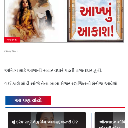
નવલકથા
ઇલસ્ટ્રેશન
અનિકા માટે આજની સવાર વધારે પડતી વજનદાર હતી.
ગઈ કાલે મોડી સાંજે તેના બાબા મેજર રણજિતનો મેસેજ આવેલો.
આ પણ વાંચો
શું દરેક સ્ત્રીને કુકિંગ આવડવું જરૂરી છે?
આ‍ૅનલાઇન શૉપિંગ 