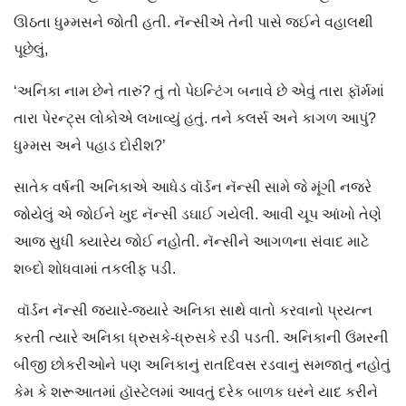
ઊઠતા ધુમ્મસને જોતી હતી. નૅન્સીએ તેની પાસે જઈને વહાલથી
પૂછેલું,
‘અનિકા નામ છેને તારું? તું તો પેઇન્ટિંગ બનાવે છે એવું તારા ફૉર્મમાં
તારા પેરન્ટ્સ લોકોએ લખાવ્યું હતું. તને કલર્સ અને કાગળ આપું?
ધુમ્મસ અને પહાડ દોરીશ?’
સાતેક વર્ષની અનિકાએ આધેડ વૉર્ડન નૅન્સી સામે જે મૂંગી નજરે
જોયેલું એ જોઈને ખુદ નૅન્સી ડઘાઈ ગયેલી. આવી ચૂપ આંખો તેણે
આજ સુધી ક્યારેય જોઈ નહોતી. નૅન્સીને આગળના સંવાદ માટે
શબ્દો શોધવામાં તકલીફ પડી.
વૉર્ડન નૅન્સી જ્યારે-જ્યારે અનિકા સાથે વાતો કરવાનો પ્રયત્ન
કરતી ત્યારે અનિકા ધ્રુસકે-ધ્રુસકે રડી પડતી. અનિકાની ઉંમરની
બીજી છોકરીઓને પણ અનિકાનું રાતદિવસ રડવાનું સમજાતું નહોતું
કેમ કે શરૂઆતમાં હૉસ્ટેલમાં આવતું દરેક બાળક ઘરને યાદ કરીને