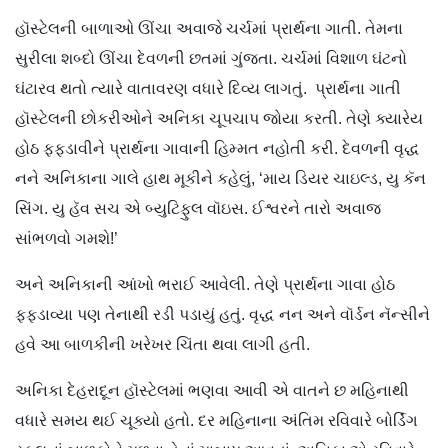
હૉસ્ટેલની બાળાઓ ઊંચા અવાજે ચર્ચમાં પ્રાર્થના ગાતી. તેમના
સુરીલા શબ્દો ઊંચા દેવળની છતમાં ગુંજતા. ચર્ચમાં વિશાળ ઘંટનો
ઘંટારવ થતો ત્યારે વાતાવરણ વધારે દિવ્ય લાગતું. પ્રાર્થના ગાતી
હૉસ્ટેલની છોકરીઓને અનિકા ચૂપચાપ જોયા કરતી. તેણે ક્યારેય
હોઠ ફફડાવીને પ્રાર્થના ગાવાની હિમ્મત નહોતી કરી. દેવળની વૃદ્ધ
નને અનિકાના ગાલે હાથ મૂકીને કહેલું, ‘માય ડિયર ચાઇલ્ડ, યુ કૅન
સિંગ. યુ હૅવ સચ એ બ્યુટિફુલ વૉઇસ. ઈશ્વરને તારો અવાજ
સાંભળવો ગમશે!’
અને અનિકાની આંખો ભરાઈ આવેલી. તેણે પ્રાર્થના ગાવા હોઠ
ફફડાવ્યા પણ તેનાથી રડી પડાયું હતું. વૃદ્ધ નન અને વૉર્ડન નૅન્સીને
હવે આ બાળકીની ખરેખર ચિંતા થવા લાગી હતી.
અનિકા દેહરાદૂન હૉસ્ટેલમાં ભણવા આવી એ વાતને છ મહિનાથી
વધારે સમય થઈ ચૂક્યો હતો. દર મહિનાના અંતિમ રવિવારે બોર્ડિંગ