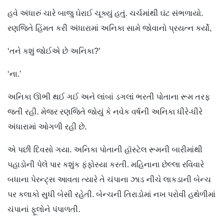
હવે અંધારું ચારે બાજુ ઘેરાઈ ચૂક્યું હતું. ચર્ચમાંથી ઘંટ સંભળાયો.
રણજિતે હિંમત કરી અંધારામાં અનિકા સામે જોવાનો પ્રયત્ન કર્યો,
‘તને કશું જોઈએ છે અનિકા?’
‘ના.’
અનિકા ઊભી થઈ ગઈ અને લાંબાં ડગલાં ભરતી પોતાના રૂમ તરફ
જતી રહી. મેજર રણજિતે જોયું કે નવેક વર્ષની અનિકા ધીરે-ધીરે
અંધારામાં ઓગળી રહી છે.
એ પછી દિવસો ગયા. અનિકા પોતાની હૉસ્ટેલ રૂમની બારીમાંથી
પહાડોની પેલે પાર કશુંક ફંફોસ્યા કરતી. મહિનાના છેલ્લા રવિવારે
બધાના પેરન્ટ્સ આવતા ત્યારે તે ચંપાના ઝાડ નીચે લાકડાની બેન્ચ
પર કલાકો સુધી બેસી રહેતી. બેન્ચની તિરાડોમાં નખ પરોવી હથેળીમાં
ચંપાનાં ફૂલોને પંપાળતી.