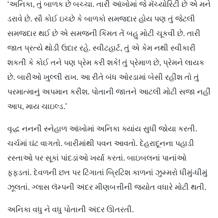
‘અનિકા, તું બાળક છે બચ્ચા. તારી આંખોમાં જે મૅચ્યોરિટી છે એ મને
ડરાવે છે. સૌ કોઈ ઇચ્છે કે બાળકો સમજદાર હોય પણ તું જેટલી
સમજદાર થઈ છે એ સમજની કિંમત તેં બહુ મોટી ચૂકવી છે. તારી
જાત પ્રત્યે થોડી ઉદાર રહે. સ્વીટહાર્ટ, તું એ કેમ નથી સ્વીકારી
શકતી કે કોઈ તને પણ પ્રેમ કરી શકે! તું પ્રેમાળ છે, પ્રેમને લાયક
છે. બારીઓ ખુલ્લી રાખ. આ રીતે બંધ ઓરડામાં બેસી રહીશ તો તું
પરમાત્માનું અપમાન કરીશ. પોતાની જાતને આટલી મોટી સજા નહીં
આપ, માય ચાઇલ્ડ.’
વૃદ્ધ નનની સ્નેહાળ આંખોમાં અનિકા ક્યાંય સુધી જોયા કરતી.
ચર્ચમાં ઘંટ વાગતો. બારીમાંથી પવન આવતો. દેહરાદૂનના પહાડી
રસ્તાઓ પર સૂકાં પાંદડાંઓ ખર્યા કરતાં. બાઇબલનાં પાનાંઓ
ફફડતાં. દેવળની છત પર ટિંગાતાં બ્રિટિશ કાળનાં ઝુમ્મરો ધીમું-ધીમું
ઝૂલતાં. ગ્લાસ લૅમ્પની અંદર મીણબત્તીની જ્યોત વધારે મોટી થતી.
અનિકા વધુ ને વધુ પોતાની અંદર ઊતરતી.