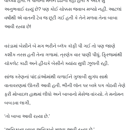
વાંચ્યો હતો. તે પોતાના મનને ઢંઢોળી રહી હતી કે અંદર શું
અનુભવાઈ રહ્યું છે? પણ કોઈ ચોક્કસ જવાબ મળ્યો નહીં. આટલાં
વર્ષોથી એ વાતની ટેવ જ છૂટી ગઈ હતી કે તેને મળવા તેના બાબા
આવી રહ્યા છે!
વરંડામાં બેસીને બે મગ ભરીને બ્લૅક કૉફી પી ગઈ તો પણ જાણે
કશીક તરસ હતી તેના ગળામાં. ત્રણેક વાર પાણી પીધું. ફ્રિજમાંથી
ચૉકલેટ કાઢી અને હીંચકે બેસીને ક્યાંય સુધી ઝૂલતી રહી.
સાંજ કરેણનાં પાંદડાંઓમાંથી ચળાઈને ગુલાબી સુગંધ સાથે
વાતાવરણમાં ઊતરી આવી હતી. ભીની લૉન પર બન્ને પગ ગોઠવી તેણે
ફરી મોબાઇલ હાથમાં લીધો અને બાબાનો મેસેજ વાંચ્યો. તે મનોમન
બબડવા લાગી,
‘તો બાબા આવી રહ્યા છે.’
‘અનિકાના બાબા અનિકાને મળવા આવી રહ્યા છે.’