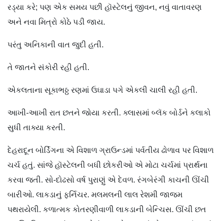
રડ્યા કરે; પણ એક સમય પછી હૉસ્ટેલનું જીવન, નવું વાતાવરણ
અને નવા મિત્રો કોઠે પડી જાય.
પરંતુ અનિકાની વાત જુદી હતી.
તે જાતને સંકોરી રહી હતી.
એકલતાના સૂકાભઠ્ઠ રણમાં ઉઘાડા પગે એકલી ચાલી રહી હતી.
આખી-આખી રાત છતને જોયા કરતી. ક્લાસમાં બ્લૅક બોર્ડને કલાકો
સુધી તાક્યા કરતી.
દેહરાદૂન બોર્ડિંગના એ વિશાળ ગ્રાઉન્ડમાં પર્વતીય ઢોળાવ પર વિશાળ
ચર્ચ હતું. સાંજે હૉસ્ટેલની બધી છોકરીઓ એ મોટા ચર્ચમાં પ્રાર્થના
કરવા જતી. સો-દોઢસો વર્ષ પુરાણું એ દેવળ. રંગબેરંગી કાચની ઊંચી
બારીઓ. લાકડાનું ફર્નિચર. મલમલની લાલ રેશમી જાજમ
પથરાયેલી. કળાત્મક કોતરણીવાળી લાકડાની બેન્ચિસ. ઊંચી છત