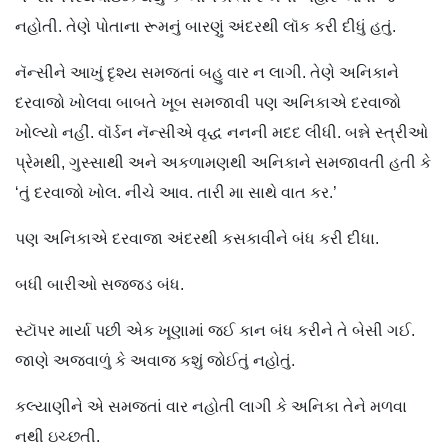
નહોતી. તેણે પોતાના રૂમનું બારણું અંદરથી લૉક કરી દીધું હતું.
નૅન્સીને આખું દૃશ્ય સમજતાં બહુ વાર ન લાગી. તેણે અનિકાને
દરવાજો ખોલવા બાબતે ખૂબ સમજાવી પણ અનિકાએ દરવાજો
ખોલ્યો નહીં. વૉર્ડન નૅન્સીએ વૃદ્ધ નનની મદદ લીધી. બન્ને સ્ત્રીઓ
પ્રેમથી, ગુસ્સાથી અને અકળામણથી અનિકાને સમજાવતી હતી કે
‘તું દરવાજો ખોલ. નીચે આવ. તારી મા સાથે વાત કર.’
પણ અનિકાએ દરવાજા અંદરથી કસકાવીને બંધ કરી દીધા.
બધી બારીઓ સજ્જડ બંધ.
સ્ટૉપર માર્યા પછી એક ખૂણામાં જઈ કાન બંધ કરીને તે બેસી ગઈ.
જાણે અજવાળું કે અવાજ કશું જોઈતું નહોતું.
કલ્યાણીને એ સમજતાં વાર નહોતી લાગી કે અનિકા તેને મળવા
નથી ઇચ્છતી.