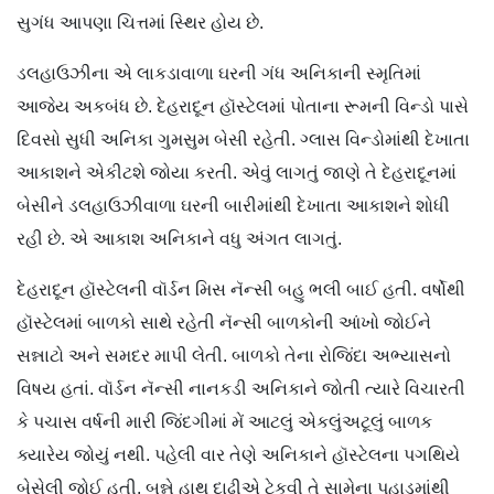
સુગંધ આપણા ચિત્તમાં સ્થિર હોય છે.
ડલહાઉઝીના એ લાકડાવાળા ઘરની ગંધ અનિકાની સ્મૃતિમાં
આજેય અકબંધ છે. દેહરાદૂન હૉસ્ટેલમાં પોતાના રૂમની વિન્ડો પાસે
દિવસો સુધી અનિકા ગુમસુમ બેસી રહેતી. ગ્લાસ વિન્ડોમાંથી દેખાતા
આકાશને એકીટશે જોયા કરતી. એવું લાગતું જાણે તે દેહરાદૂનમાં
બેસીને ડલહાઉઝીવાળા ઘરની બારીમાંથી દેખાતા આકાશને શોધી
રહી છે. એ આકાશ અનિકાને વધુ અંગત લાગતું.
દેહરાદૂન હૉસ્ટેલની વૉર્ડન મિસ નૅન્સી બહુ ભલી બાઈ હતી. વર્ષોથી
હૉસ્ટેલમાં બાળકો સાથે રહેતી નૅન્સી બાળકોની આંખો જોઈને
સન્નાટો અને સમદર માપી લેતી. બાળકો તેના રોજિંદા અભ્યાસનો
વિષય હતાં. વૉર્ડન નૅન્સી નાનકડી અનિકાને જોતી ત્યારે વિચારતી
કે પચાસ વર્ષની મારી જિંદગીમાં મેં આટલું એકલુંઅટૂલું બાળક
ક્યારેય જોયું નથી. પહેલી વાર તેણે અનિકાને હૉસ્ટેલના પગથિયે
બેસેલી જોઈ હતી. બન્ને હાથ દાઢીએ ટેકવી તે સામેના પહાડમાંથી