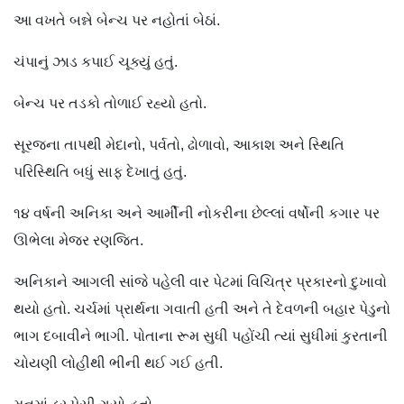
આ વખતે બન્ને બેન્ચ પર નહોતાં બેઠાં.
ચંપાનું ઝાડ કપાઈ ચૂક્યું હતું.
બેન્ચ પર તડકો તોળાઈ રહ્યો હતો.
સૂરજના તાપથી મેદાનો, પર્વતો, ઢોળાવો, આકાશ અને સ્થિતિ
પરિસ્થિતિ બધું સાફ દેખાતું હતું.
૧૪ વર્ષની અનિકા અને આર્મીની નોકરીના છેલ્લાં વર્ષોની કગાર પર
ઊભેલા મેજર રણજિત.
અનિકાને આગલી સાંજે પહેલી વાર પેટમાં વિચિત્ર પ્રકારનો દુખાવો
થયો હતો. ચર્ચમાં પ્રાર્થના ગવાતી હતી અને તે દેવળની બહાર પેડુનો
ભાગ દબાવીને ભાગી. પોતાના રૂમ સુધી પહોંચી ત્યાં સુધીમાં કુરતાની
ચોયણી લોહીથી ભીની થઈ ગઈ હતી.