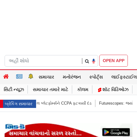
|
OPEN APP
સમાચાર
મનોરંજન
સ્પોર્ટ્સ
લાઈફસ્ટાઈલ
સિટી ન્યૂઝ
સમાચાર તમારે માટે
કૉલમ
શૉટ વિડિઓઝ
ફોર્મ્સને CCPA ફટકાર્યો દંડ
Futurescopes: જ્યોતિષશાસ્ત્ર અને નક્ષત્રો, અર્
બ્રેકિંગ સમાચાર