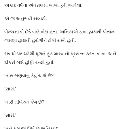
એકાદ વર્ષના અંતરાલમાં બાબા ફરી આવેલા.
એ જ અનુભવી સન્નાટો.
બેન્ચના બે છેડે બન્ને બેઠાં હતાં. અનિકાએ ડાબા હાથથી પોતાના
જમણા હાથની હથેળીને ઢાંકી રાખી હતી.
સંબંધો પર ચડેલી ધૂળને ફૂંક મારવાનો પ્રયત્ન કરતાં બાબા અને
દીકરી બન્ને હાંફી રહ્યાં હતાં.
‘તારું ભણવાનું કેવું ચાલે છે?’
‘સારું.’
‘તારી તબિયત કેમ છે?’
‘સારી.’
‘તને કશું જોઈએ છે અનિકા?’