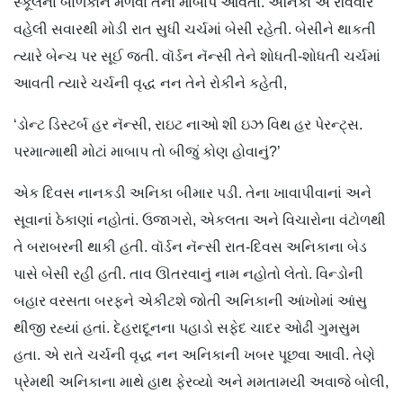
સ્કૂલનાં બાળકોને મળવા તેનાં માબાપ આવતાં. અનિકા એ રવિવારે
વહેલી સવારથી મોડી રાત સુધી ચર્ચમાં બેસી રહેતી. બેસીને થાકતી
ત્યારે બેન્ચ પર સૂઈ જતી. વૉર્ડન નૅન્સી તેને શોધતી-શોધતી ચર્ચમાં
આવતી ત્યારે ચર્ચની વૃદ્ધ નન તેને રોકીને કહેતી,
‘ડોન્ટ ડિસ્ટર્બ હર નૅન્સી, રાઇટ નાઓ શી ઇઝ વિથ હર પેરન્ટ્સ.
પરમાત્માથી મોટાં માબાપ તો બીજું કોણ હોવાનું?’
એક દિવસ નાનકડી અનિકા બીમાર પડી. તેના ખાવાપીવાનાં અને
સૂવાનાં ઠેકાણાં નહોતાં. ઉજાગરો, એકલતા અને વિચારોના વંટોળથી
તે બરાબરની થાકી હતી. વૉર્ડન નૅન્સી રાત-દિવસ અનિકાના બેડ
પાસે બેસી રહી હતી. તાવ ઊતરવાનું નામ નહોતો લેતો. વિન્ડોની
બહાર વરસતા બરફને એકીટશે જોતી અનિકાની આંખોમાં આંસુ
થીજી રહ્યાં હતાં. દેહરાદૂનના પહાડો સફેદ ચાદર ઓઢી ગુમસુમ
હતા. એ રાતે ચર્ચની વૃદ્ધ નન અનિકાની ખબર પૂછવા આવી. તેણે
પ્રેમથી અનિકાના માથે હાથ ફેરવ્યો અને મમતામયી અવાજે બોલી,