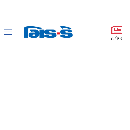
ઇ-પેપર