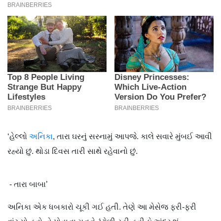
‘હેલ્લો
અનિકા
, તારા ઘરનું સરનામું આપજે. કાલે સવારે મુંબઈ આવી
રહ્યો છું. થોડા દિવસ તારી સાથે રહેવાનો છું.
- તારા બાબા’
અનિકા એક ધબકારો ચૂકી ગઈ હતી. તેણે આ મેસેજ ફરી-ફરી