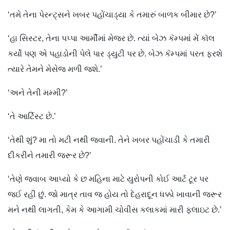
‘તમે તેના પેરન્ટ્સને ખબર પહોંચાડ્યા કે તમારું બાળક બીમાર છે?’
‘હા સિસ્ટર, તેના પપ્પા આર્મીમાં મેજર છે. ત્યાં બેઝ કૅમ્પમાં મેં કૉલ
કર્યો પણ એ પહાડોની પેલે પાર ડ્યુટી પર છે. બેઝ કૅમ્પમાં પરત ફરશે
ત્યારે તેમને મેસેજ મળી જશે.’
‘અને તેની મમ્મી?’
‘તે આર્ટિસ્ટ છે.’
‘તેથી શું? મા તો મટી નથી જવાની. તેને ખબર પહોંચાડી કે તમારી
દીકરીને તમારી જરૂર છે?’
‘તેણે જવાબ આપ્યો કે છ મહિના માટે યુરોપની કોઈ આર્ટ ટૂર પર
જઈ રહી છું. જો માત્ર તાવ જ હોય તો દેહરાદૂન ધક્કો ખાવાની જરૂર
મને નથી લાગતી, કેમ કે આગામી ચોવીસ કલાકમાં મારી ફ્લાઇટ છે.’