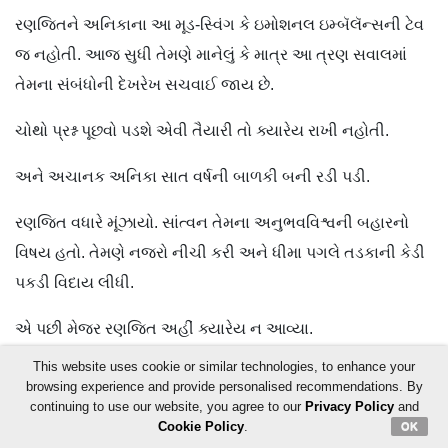
રણજિતને અનિકાના આ મૂડ-સ્વિંગ કે ઇમોશનલ ઇમ્બૅલૅન્સની ટેવ
જ નહોતી. આજ સુધી તેમણે માનેલું કે માત્ર આ ત્રણ સવાલમાં
તેમના સંબંધોની દેખરેખ સચવાઈ જાય છે.
ચોથો પ્રશ્ન પૂછવો પડશે એવી તૈયારી તો ક્યારેય રાખી નહોતી.
અને અચાનક અનિકા સાત વર્ષની બાળકી બની રડી પડી.
રણજિત વધારે મૂંઝાયો. સાંત્વન તેમના અનુભવવિશ્વની બહારનો
વિષય હતો. તેમણે નજરો નીચી કરી અને ધીમા પગલે તડકાની કેડી
પકડી વિદાય લીધી.
એ પછી મેજર રણજિત અહીં ક્યારેય ન આવ્યા.
This website uses cookie or similar technologies, to enhance your
ન કોઈ આવતું, ન અનિકાને ક્યારેય કોઈની રાહ રહેતી.
browsing experience and provide personalised recommendations. By
continuing to use our website, you agree to our
Privacy Policy
and
lll
Cookie Policy
.
OK