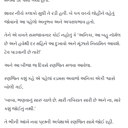
મનમાં ડર પેસી ગયો હતો.
શાવર નીચે કલાકો સુધી તે રડી હતી. બે પગ વચ્ચે લોહીને વહેતું
જોવાનો આ પહેલો અનુભવ અને અપરાધભાવ હતો.
તેને એ વખતે સમજાવનાર કોઈ નહોતું કે ‘અનિકા, આ બહુ નૉર્મલ
છે અને હવેથી દર મહિને આ દુખાવો અને મૂંઝારો નિયમિત આવશે.
ટેવ પાડવાની છે તારે!’
અને આ બીજા જ દિવસે રણજિત મળવા આવેલા.
રણજિત કશું કહે એ પહેલાં રડમસ અવાજે અનિકા એકી શ્વાસે
બોલી ગઈ,
‘બાબા, ભણવાનું સારું ચાલે છે. મારી તબિયત સારી છે અને ના, મારે
કશું જોઈતું નથી.’
તે ભીની આંખે નવા પ્રશ્નની અપેક્ષાએ રણજિત સામે જોઈ રહી.