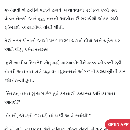
કલ્યાણીએ હસીને વાતને હળવી બનાવવાનો પ્રયત્ન કર્યો પણ
વૉર્ડન નૅન્સી અને વૃદ્ધ નનની આંખોમાં ઊભરાયેલી એકસામટી
ફરિયાદો કલ્યાણીએ વાંચી લીધી.
તેણે તરત પોતાની આંખો પર ગૉગલ્સ ચડાવી દીધાં અને ચહેરા પર
ઓઢી લીધું કૅમેરા સ્માઇલ.
‘ફરી આવીશ નિરાંતે!’ એવું કહી કારમાં બેસીને કલ્યાણી જતી રહી.
નૅન્સી અને નન બન્ને પહાડોના ધુમ્મસમાં ઓગળતી કલ્યાણીની કાર
જોઈ રહ્યાં હતાં.
‘સિસ્ટર, તમને શું લાગે છે? હવે કલ્યાણી ક્યારેય અનિકા પાસે
આવશે?’
‘નૅન્સી, એ હતી જ નહીં તો પાછી આવે ક્યાંથી?’
OPEN APP
ને એ પછી આ ઘટના વિશે અનિકા, વૉર્ડન નૅન્સી કે વૃદ્ધ નન કોઈએ