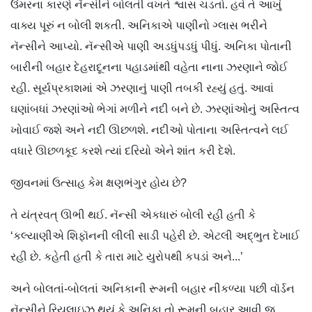
ઉંમરના કારણે નૅન્સીને બોલતી વખતે શ્વાસ ચડતો. હવે તે આખું
વાક્ય પૂરું ન બોલી શકતી. અનિકાએ પાણીનો ગ્લાસ ભરીને
નૅન્સીને આપ્યો. નૅન્સીએ પાણી અડધુંપડધું પીધું. અનિકા પોતાની
બારીની બહાર દેહરાદૂનના પહાડમાંથી વહેતા નાના ઝરણાને જોઈ
રહી. સૂર્યપ્રકાશમાં એ ઝરણાનું પાણી તબકી રહ્યું હતું. આવાં
ઘણાંબધાં ઝરણાંઓ ભેગાં મળીને નદી બને છે. ઝરણાંઓનું અસ્તિત્વ
ખોવાઈ જશે અને નદી ઊછળશે. નદીઓ પોતાના અસ્તિત્વને લઈ
વધારે ઊછળકૂદ કરશે ત્યાં દરિયો એને શાંત કરી દેશે.
જીવનમાં ઉત્સાહ કેમ ક્ષણભંગુર હોય છે?
તે યંત્રવત‍્ ઊભી થઈ. નૅન્સી એકધારું બોલી રહી હતી કે
‘કલ્યાણીએ શિફૉનની લીલી સાડી પહેરી છે. એટલી અદ્ભુત દેખાઈ
રહી છે. કહેતી હતી કે તારા માટે યુરોપથી કપડાં અને...’
અને બોલતાં-બોલતાં અનિકાની રૂમની બહાર નીકળ્યા પછી વૉર્ડન
નૅન્સીને રિયલાઇઝ થયું કે અનિકા તો રૂમની બહાર આવી જ