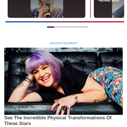
જોખમી શોખ
ADVERTISEMENT