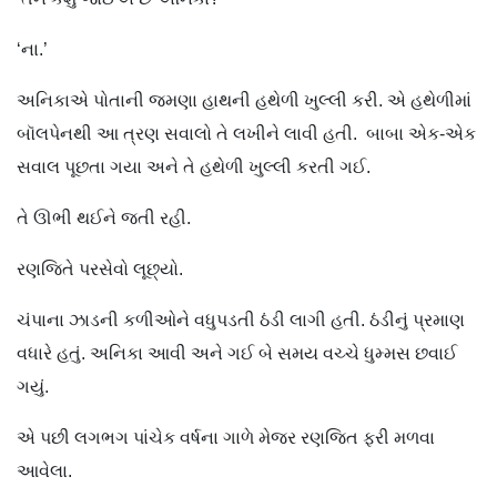
‘ના.’
અનિકાએ પોતાની જમણા હાથની હથેળી ખુલ્લી કરી. એ હથેળીમાં
બૉલપેનથી આ ત્રણ સવાલો તે લખીને લાવી હતી. બાબા એક-એક
સવાલ પૂછતા ગયા અને તે હથેળી ખુલ્લી કરતી ગઈ.
તે ઊભી થઈને જતી રહી.
રણજિતે પરસેવો લૂછ્યો.
ચંપાના ઝાડની કળીઓને વધુપડતી ઠંડી લાગી હતી. ઠંડીનું પ્રમાણ
વધારે હતું. અનિકા આવી અને ગઈ બે સમય વચ્ચે ધુમ્મસ છવાઈ
ગયું.
એ પછી લગભગ પાંચેક વર્ષના ગાળે મેજર રણજિત ફરી મળવા
આવેલા.