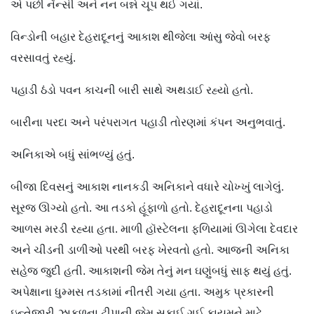
એ પછી નૅન્સી અને નન બન્ને ચૂપ થઈ ગયાં.
વિન્ડોની બહાર દેહરાદૂનનું આકાશ થીજેલા આંસુ જેવો બરફ
વરસાવતું રહ્યું.
પહાડી ઠંડો પવન કાચની બારી સાથે અથડાઈ રહ્યો હતો.
બારીના પરદા અને પરંપરાગત પહાડી તોરણમાં કંપન અનુભવાતું.
અનિકાએ બધું સાંભળ્યું હતું.
બીજા દિવસનું આકાશ નાનકડી અનિકાને વધારે ચોખ્ખું લાગેલું.
સૂરજ ઊગ્યો હતો. આ તડકો હૂંફાળો હતો. દેહરાદૂનના પહાડો
આળસ મરડી રહ્યા હતા. માળી હૉસ્ટેલના ફળિયામાં ઊગેલા દેવદાર
અને ચીડની ડાળીઓ પરથી બરફ ખેરવતો હતો. આજની અનિકા
સહેજ જુદી હતી. આકાશની જેમ તેનું મન ઘણુંબધું સાફ થયું હતું.
અપેક્ષાના ધુમ્મસ તડકામાં નીતરી ગયા હતા. અમુક પ્રકારની
ઇન્તેજારી ઝાકળના ટીપાની જેમ સુકાઈ ગઈ કાયમને માટે.