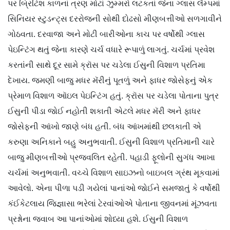
પર બ્રિટિશ કાળનાં ત્રણ મોટાં ઝુમ્મરો લટકતાં જેના ગ્લાસ લૅમ્પમાં
સિનિયર સ્ટુડન્ટ્સ દરરોજની સોથી દોઢસો મીણબત્તીઓ સળગાવીને
ગોઠવતા. દરવાજા અને મોટી બારીઓના કાચ પર વર્ષોથી ગ્લાસ
પેઇન્ટિંગ થતું જેના કારણે ચર્ચ વધારે રૂપાળું લાગતું. ચર્ચમાં પ્રવેશ
કરતાંની સાથે દૂર સામે ક્રૉસ પર ચડેલા ઈસુની વિશાળ પ્રતિમા
દેખાય. જમણી બાજુ મધર મૅરીનું પૂતળું અને ફાધર જોસેફનું એક
પ્રેમાળ વિશાળ ઑઇલ પેઇન્ટિંગ હતું. ક્રૉસ પર ચડેલા પોતાના પુત્ર
ઈસુની પીડા જોઈ નહોતી શકાતી એટલે મધર મૅરી અને ફાધર
જોસેફની આંખો જાણે બંધ હતી. બંધ આંખમાંથી છલકાતી એ
કરુણા અનિકાને બહુ અનુભવાતી. ઈસુની વિશાળ પ્રતિમાની ચારે
બાજુ મીણબત્તીઓ પ્રજ્વલિત રહેતી. પહાડી ફૂલોની સુગંધ આખા
ચર્ચમાં અનુભવાતી. વચ્ચે વિશાળ સાઇઝનો બાઇબલ ગ્રંથ મૂકવામાં
આવેલો. એના પીળા પડી ગયેલાં પાનાંઓ જોઈને સમજાતું કે વર્ષોથી
કંઈકેટલાય જિજ્ઞાસા ભરેલાં ટેરવાંઓએ પોતાના જીવનમાં મૂંઝવતા
પ્રશ્નોના જવાબ આ પાનાંઓમાં શોધ્યા હશે. ઈસુની વિશાળ