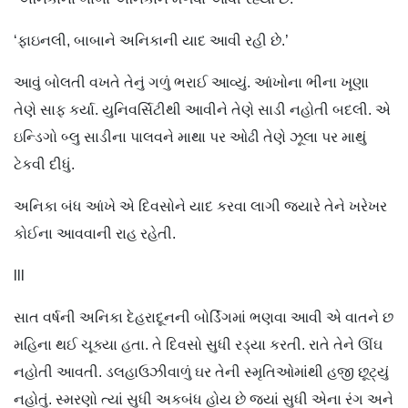
‘ફાઇનલી, બાબાને અનિકાની યાદ આવી રહી છે.’
આવું બોલતી વખતે તેનું ગળું ભરાઈ આવ્યું. આંખોના ભીના ખૂણા
તેણે સાફ કર્યા. યુનિવર્સિટીથી આવીને તેણે સાડી નહોતી બદલી. એ
ઇન્ડિગો બ્લુ સાડીના પાલવને માથા પર ઓઢી તેણે ઝૂલા પર માથું
ટેકવી દીધું.
અનિકા બંધ આંખે એ દિવસોને યાદ કરવા લાગી જ્યારે તેને ખરેખર
કોઈના આવવાની રાહ રહેતી.
lll
સાત વર્ષની અનિકા દેહરાદૂનની બોર્ડિંગમાં ભણવા આવી એ વાતને છ
મહિના થઈ ચૂક્યા હતા. તે દિવસો સુધી રડ્યા કરતી. રાતે તેને ઊંઘ
નહોતી આવતી. ડલહાઉઝીવાળું ઘર તેની સ્મૃતિઓમાંથી હજી છૂટ્યું
નહોતું. સ્મરણો ત્યાં સુધી અકબંધ હોય છે જ્યાં સુધી એના રંગ અને