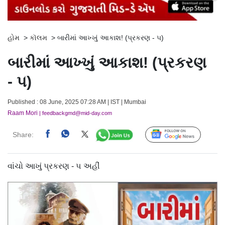
હોમ
>
કૉલમ
>
બારીમાં આખ્ખું આકાશ! (પ્રકરણ - ૫)
બારીમાં આખ્ખું આકાશ! (પ્રકરણ
- ૫)
Published : 08 June, 2025 07:28 AM | IST | Mumbai
Raam Mori
| feedbackgmd@mid-day.com
Share:
Follow Us
વાંચો આખું પ્રકરણ - ૫ અહીં