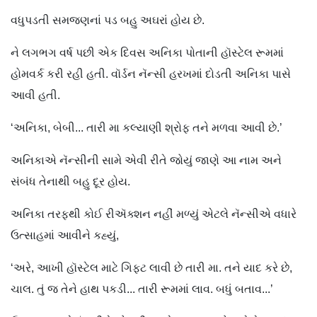
વધુપડતી સમજણનાં પડ બહુ અઘરાં હોય છે.
ને લગભગ વર્ષ પછી એક દિવસ અનિકા પોતાની હૉસ્ટેલ રૂમમાં
હોમવર્ક કરી રહી હતી. વૉર્ડન નૅન્સી હરખમાં દોડતી અનિકા પાસે
આવી હતી.
‘અનિકા, બેબી... તારી મા કલ્યાણી શ્રોફ તને મળવા આવી છે.’
અનિકાએ નૅન્સીની સામે એવી રીતે જોયું જાણે આ નામ અને
સંબંધ તેનાથી બહુ દૂર હોય.
અનિકા તરફથી કોઈ રીઍક્શન નહીં મળ્યું એટલે નૅન્સીએ વધારે
ઉત્સાહમાં આવીને કહ્યું,
‘અરે, આખી હૉસ્ટેલ માટે ગિફ્ટ લાવી છે તારી મા. તને યાદ કરે છે,
ચાલ. તું જ તેને હાથ પકડી... તારી રૂમમાં લાવ. બધું બતાવ...’